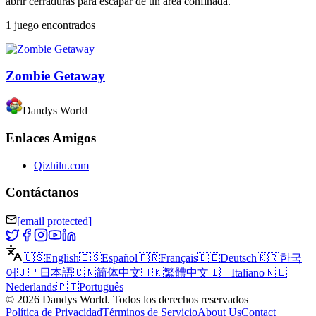
abrir cerraduras para escapar de un área confinada.
1 juego encontrados
Zombie Getaway
Dandys World
Enlaces Amigos
Qizhilu.com
Contáctanos
[email protected]
🇺🇸
English
🇪🇸
Español
🇫🇷
Français
🇩🇪
Deutsch
🇰🇷
한국
어
🇯🇵
日本語
🇨🇳
简体中文
🇭🇰
繁體中文
🇮🇹
Italiano
🇳🇱
Nederlands
🇵🇹
Português
©
2026
Dandys World
.
Todos los derechos reservados
Política de Privacidad
Términos de Servicio
About Us
Contact