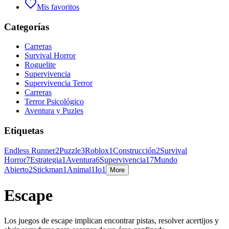
Mis favoritos
Categorías
Carreras
Survival Horror
Roguelite
Supervivencia
Supervivencia Terror
Carreras
Terror Psicológico
Aventura y Puzles
Etiquetas
Endless Runner
2
Puzzle
3
Roblox
1
Construcción
2
Survival
Horror
7
Estrategia
1
Aventura
6
Supervivencia
17
Mundo
Abierto
2
Stickman
1
Animal
1
Io
1
More
Escape
Los juegos de escape implican encontrar pistas, resolver acertijos y