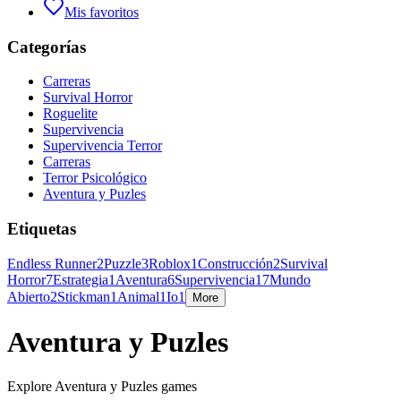
Mis favoritos
Categorías
Carreras
Survival Horror
Roguelite
Supervivencia
Supervivencia Terror
Carreras
Terror Psicológico
Aventura y Puzles
Etiquetas
Endless Runner
2
Puzzle
3
Roblox
1
Construcción
2
Survival
Horror
7
Estrategia
1
Aventura
6
Supervivencia
17
Mundo
Abierto
2
Stickman
1
Animal
1
Io
1
More
Aventura y Puzles
Explore Aventura y Puzles games