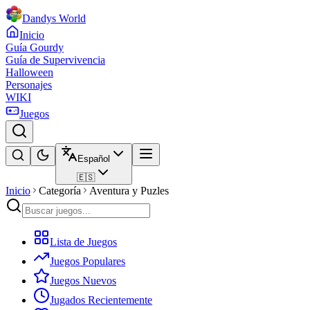
Dandys World
Inicio
Guía Gourdy
Guía de Supervivencia
Halloween
Personajes
WIKI
Juegos
Español
🇪🇸
Inicio
Categoría
Aventura y Puzles
Lista de Juegos
Juegos Populares
Juegos Nuevos
Jugados Recientemente