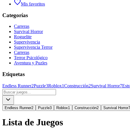
Mis favoritos
Categorías
Carreras
Survival Horror
Roguelite
Supervivencia
Supervivencia Terror
Carreras
Terror Psicológico
Aventura y Puzles
Etiquetas
Endless Runner
2
Puzzle
3
Roblox
1
Construcción
2
Survival Horror
7
Estr
Endless Runner
2
Puzzle
3
Roblox
1
Construcción
2
Survival Horror
Lista de Juegos