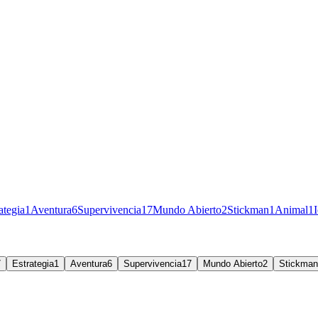
ategia
1
Aventura
6
Supervivencia
17
Mundo Abierto
2
Stickman
1
Animal
1
7
Estrategia
1
Aventura
6
Supervivencia
17
Mundo Abierto
2
Stickman