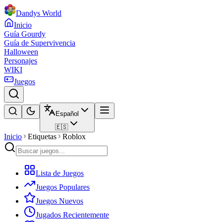
Dandys World
Inicio
Guía Gourdy
Guía de Supervivencia
Halloween
Personajes
WIKI
Juegos
Español
🇪🇸
Inicio
Etiquetas
Roblox
Lista de Juegos
Juegos Populares
Juegos Nuevos
Jugados Recientemente