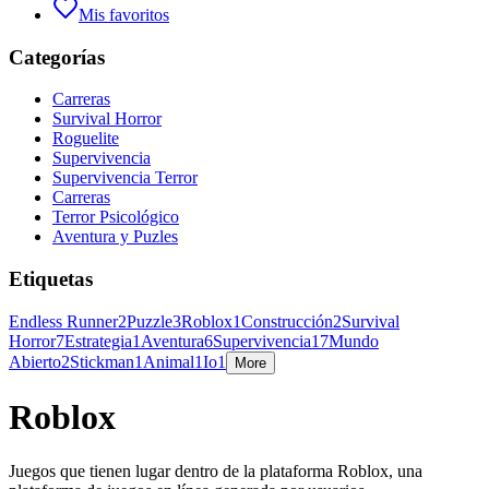
Mis favoritos
Categorías
Carreras
Survival Horror
Roguelite
Supervivencia
Supervivencia Terror
Carreras
Terror Psicológico
Aventura y Puzles
Etiquetas
Endless Runner
2
Puzzle
3
Roblox
1
Construcción
2
Survival
Horror
7
Estrategia
1
Aventura
6
Supervivencia
17
Mundo
Abierto
2
Stickman
1
Animal
1
Io
1
More
Roblox
Juegos que tienen lugar dentro de la plataforma Roblox, una