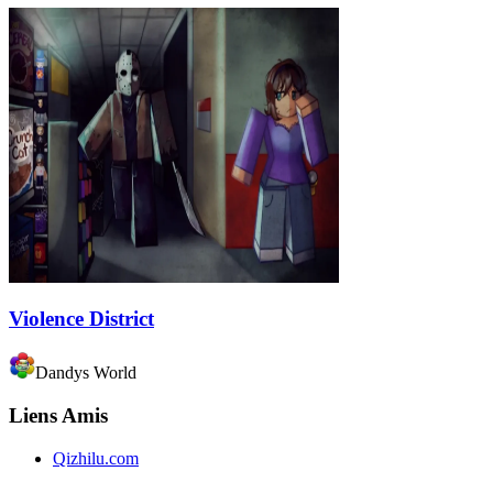
Violence District
Dandys World
Liens Amis
Qizhilu.com