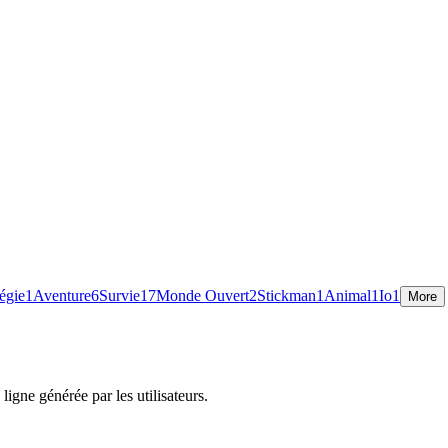
tégie
1
Aventure
6
Survie
17
Monde Ouvert
2
Stickman
1
Animal
1
Io
1
More
igne générée par les utilisateurs.