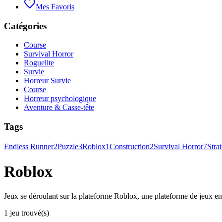
Mes Favoris
Catégories
Course
Survival Horror
Roguelite
Survie
Horreur Survie
Course
Horreur psychologique
Aventure & Casse-tête
Tags
Endless Runner
2
Puzzle
3
Roblox
1
Construction
2
Survival Horror
7
Stra
Roblox
Jeux se déroulant sur la plateforme Roblox, une plateforme de jeux en l
1 jeu trouvé(s)