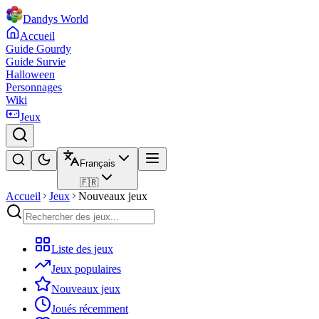
Dandys World
Accueil
Guide Gourdy
Guide Survie
Halloween
Personnages
Wiki
Jeux
Français
🇫🇷
Accueil
Jeux
Nouveaux jeux
Liste des jeux
Jeux populaires
Nouveaux jeux
Joués récemment