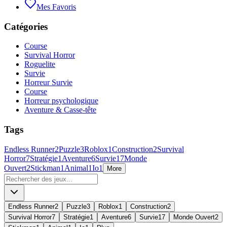
Mes Favoris
Catégories
Course
Survival Horror
Roguelite
Survie
Horreur Survie
Course
Horreur psychologique
Aventure & Casse-tête
Tags
Endless Runner
2
Puzzle
3
Roblox
1
Construction
2
Survival
Horror
7
Stratégie
1
Aventure
6
Survie
17
Monde
Ouvert
2
Stickman
1
Animal
1
Io
1
More
Endless Runner
2
Puzzle
3
Roblox
1
Construction
2
Survival Horror
7
Stratégie
1
Aventure
6
Survie
17
Monde Ouvert
2