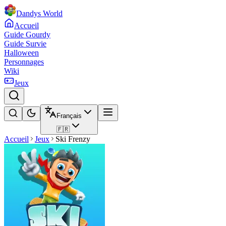
Dandys World
Accueil
Guide Gourdy
Guide Survie
Halloween
Personnages
Wiki
Jeux
Français
🇫🇷
Accueil
Jeux
Ski Frenzy