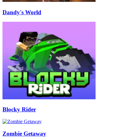
Dandy's World
Blocky Rider
Zombie Getaway