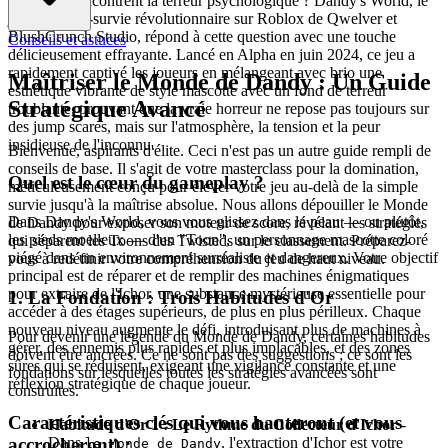
adorables rencontrent la terreur psychologique ? Dandy's World, le
jeu d'horreur-survie révolutionnaire sur Roblox de Qwelver et
BlushCrunch Studio, répond à cette question avec une touche
Conseils et astuces
délicieusement effrayante. Lancé en Alpha en juin 2024, ce jeu a
rapidement captivé les joueurs en mélangeant avec brio une
Maîtriser le Monde de Dandy : Un Guide
esthétique vibrante de style mascotte avec un fond de terreur
Stratégique Avancé
troublante, prouvant que la vraie horreur ne repose pas toujours sur
des jump scares, mais sur l'atmosphère, la tension et la peur
insidieuse de l'inconnu.
Bienvenue, aspirants d'élite. Ceci n'est pas un autre guide rempli de
conseils de base. Il s'agit de votre masterclass pour la domination,
Quel est le cœur du gameplay ?
méticuleusement conçu pour élever votre jeu au-delà de la simple
survie jusqu'à la maîtrise absolue. Nous allons dépouiller le Monde
Dans Dandy's World, vous vous glissez dans la peau — ou plutôt,
de Dandy pour exposer son moteur de score, révélant les stratégies
les pieds moelleux — d'un "Toon", un personnage mascotte coloré
qui séparent les Toons des Twisteds sur le classement. Préparez-
piégé dans un environnement surréaliste et dangereux. Votre objectif
vous à redéfinir votre compréhension du jeu de haut niveau.
principal est de réparer et de remplir des machines énigmatiques
pour extraire de l'Ichor, une substance mystérieuse essentielle pour
1. La Fondation : Trois Habitudes d'Or
accéder à des étages supérieurs, de plus en plus périlleux. Chaque
nouveau niveau augmente le défi, introduisant plus de machines à
Pour devenir une légende du Monde de Dandy, certaines habitudes
gérer, des ennemis plus rapides et plus implacables, et des zones
doivent être ancrées. Ce ne sont pas des suggestions ; ce sont les
sûres qui se réduisent, exigeant une vigilance constante et une
fondations sur lesquelles toutes les stratégies avancées sont
réflexion stratégique de chaque joueur.
construites.
Caractéristiques clés qui vous hanteront (et vous
Habitude d'Or 1 : Le Rythme du Collecteur d'Ichor
-
accrocheront) :
Dans
, l'extraction d'Ichor est votre
le Monde de Dandy