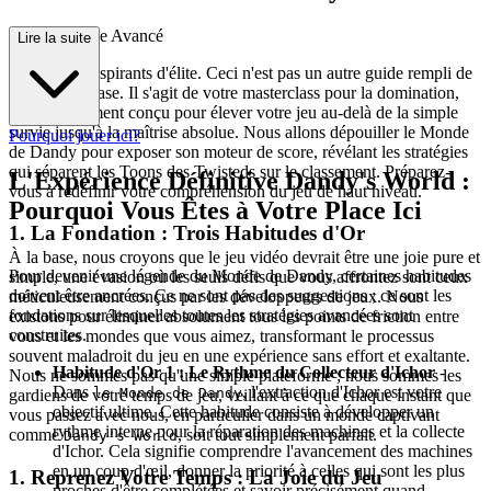
de Stratégique Avancé
Lire la suite
Bienvenue, aspirants d'élite. Ceci n'est pas un autre guide rempli de
conseils de base. Il s'agit de votre masterclass pour la domination,
méticuleusement conçu pour élever votre jeu au-delà de la simple
survie jusqu'à la maîtrise absolue. Nous allons dépouiller le Monde
Pourquoi jouer ici?
de Dandy pour exposer son moteur de score, révélant les stratégies
qui séparent les Toons des Twisteds sur le classement. Préparez-
L'Expérience Définitive Dandy's World :
vous à redéfinir votre compréhension du jeu de haut niveau.
Pourquoi Vous Êtes à Votre Place Ici
1. La Fondation : Trois Habitudes d'Or
À la base, nous croyons que le jeu vidéo devrait être une joie pure et
Pour devenir une légende du Monde de Dandy, certaines habitudes
simple, une évasion où les seuls défis que vous affrontez sont ceux
doivent être ancrées. Ce ne sont pas des suggestions ; ce sont les
méticuleusement conçus par les développeurs de jeux. Nous
fondations sur lesquelles toutes les stratégies avancées sont
existons pour éliminer absolument tous les points de friction entre
construites.
vous et les mondes que vous aimez, transformant le processus
souvent maladroit du jeu en une expérience sans effort et exaltante.
Habitude d'Or 1 : Le Rythme du Collecteur d'Ichor
-
Nous ne sommes pas qu'une simple plateforme ; nous sommes les
Dans
, l'extraction d'Ichor est votre
le Monde de Dandy
gardiens de votre temps de jeu, veillant à ce que chaque instant que
objectif ultime. Cette habitude consiste à développer un
vous passez avec nous, en particulier dans un monde captivant
rythme interne pour la réparation des machines et la collecte
comme
, soit tout simplement parfait.
Dandy's World
d'Ichor. Cela signifie comprendre l'avancement des machines
en un coup d'œil, donner la priorité à celles qui sont les plus
1. Reprenez Votre Temps : La Joie du Jeu
proches d'être complétées et savoir précisément quand