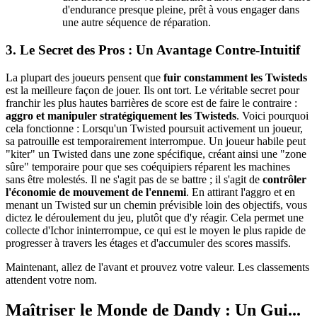
d'endurance presque pleine, prêt à vous engager dans
une autre séquence de réparation.
3. Le Secret des Pros : Un Avantage Contre-Intuitif
La plupart des joueurs pensent que
fuir constamment les Twisteds
est la meilleure façon de jouer. Ils ont tort. Le véritable secret pour
franchir les plus hautes barrières de score est de faire le contraire :
aggro et manipuler stratégiquement les Twisteds
. Voici pourquoi
cela fonctionne : Lorsqu'un Twisted poursuit activement un joueur,
sa patrouille est temporairement interrompue. Un joueur habile peut
"kiter" un Twisted dans une zone spécifique, créant ainsi une "zone
sûre" temporaire pour que ses coéquipiers réparent les machines
sans être molestés. Il ne s'agit pas de se battre ; il s'agit de
contrôler
l'économie de mouvement de l'ennemi
. En attirant l'aggro et en
menant un Twisted sur un chemin prévisible loin des objectifs, vous
dictez le déroulement du jeu, plutôt que d'y réagir. Cela permet une
collecte d'Ichor ininterrompue, ce qui est le moyen le plus rapide de
progresser à travers les étages et d'accumuler des scores massifs.
Maintenant, allez de l'avant et prouvez votre valeur. Les classements
attendent votre nom.
Maîtriser le Monde de Dandy : Un Gui...