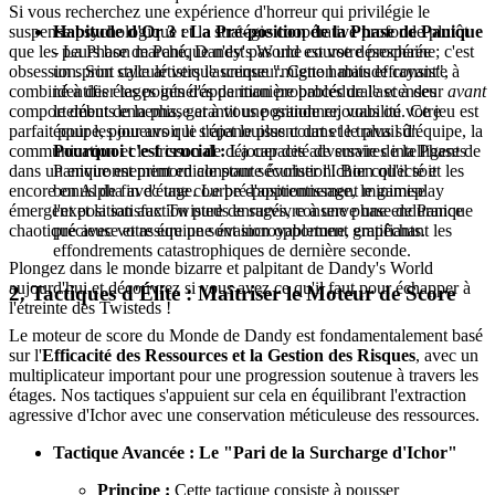
Si vous recherchez une expérience d'horreur qui privilégie le
Habitude d'Or 3 : La Pré-position de la Phase de Panique
suspense psychologique et la stratégie coopérative profonde plutôt
- La Phase de Panique n'est pas une course désespérée ; c'est
que les peurs bon marché, Dandy's World est votre prochaine
un sprint calculé vers l'ascenseur. Cette habitude consiste à
obsession. Son style artistique unique "mignon mais effrayant",
identifier les points d'apparition probables de l'ascenseur
avant
combiné à des étages générés de manière procédurale et à des
le début de la phase et à vous positionner, vous ou votre
comportements ennemis, garantit une grande rejouabilité. Ce jeu est
équipe, pour avoir le trajet le plus court et le plus sûr.
parfait pour les joueurs qui s'épanouissent dans le travail d'équipe, la
Pourquoi c'est crucial :
La capacité de survie de la Phase de
communication et le frisson de déjouer des adversaires intelligents
Panique est primordiale pour sécuriser l'Ichor collecté et les
dans un environnement en constante évolution. Bien qu'il soit
bonus de fin d'étage. Le pré-positionnement minimise
encore en Alpha avec une courbe d'apprentissage, le gameplay
l'exposition aux Twisteds enragés, conserve une endurance
émergent et la satisfaction pure de survivre à une phase de Panique
précieuse et assure une évasion opportune, empêchant les
chaotique avec votre équipe sont incroyablement gratifiants.
effondrements catastrophiques de dernière seconde.
Plongez dans le monde bizarre et palpitant de Dandy's World
aujourd'hui et découvrez si vous avez ce qu'il faut pour échapper à
2. Tactiques d'Élite : Maîtriser le Moteur de Score
l'étreinte des Twisteds !
Le moteur de score du Monde de Dandy est fondamentalement basé
sur l'
Efficacité des Ressources et la Gestion des Risques
, avec un
multiplicateur important pour une progression soutenue à travers les
étages. Nos tactiques s'appuient sur cela en équilibrant l'extraction
agressive d'Ichor avec une conservation méticuleuse des ressources.
Tactique Avancée : Le "Pari de la Surcharge d'Ichor"
Principe :
Cette tactique consiste à pousser