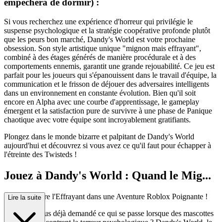
empêchera de dormir) :
Si vous recherchez une expérience d'horreur qui privilégie le
suspense psychologique et la stratégie coopérative profonde plutôt
que les peurs bon marché, Dandy's World est votre prochaine
obsession. Son style artistique unique "mignon mais effrayant",
combiné à des étages générés de manière procédurale et à des
comportements ennemis, garantit une grande rejouabilité. Ce jeu est
parfait pour les joueurs qui s'épanouissent dans le travail d'équipe, la
communication et le frisson de déjouer des adversaires intelligents
dans un environnement en constante évolution. Bien qu'il soit
encore en Alpha avec une courbe d'apprentissage, le gameplay
émergent et la satisfaction pure de survivre à une phase de Panique
chaotique avec votre équipe sont incroyablement gratifiants.
Plongez dans le monde bizarre et palpitant de Dandy's World
aujourd'hui et découvrez si vous avez ce qu'il faut pour échapper à
l'étreinte des Twisteds !
Jouez à Dandy's World : Quand le Mig...
non Rencontre l'Effrayant dans une Aventure Roblox Poignante !
Lire la suite
Vous êtes-vous déjà demandé ce qui se passe lorsque des mascottes