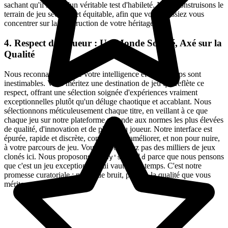
sachant qu'il s'agit d'un véritable test d'habileté. Nous construisons le
terrain de jeu sécurisé et équitable, afin que vous puissiez vous
concentrer sur la construction de votre héritage.
4. Respect du Joueur : Un Monde Soigné, Axé sur la
Qualité
Nous reconnaissons que votre intelligence et votre temps sont
inestimables. Vous méritez une destination de jeu qui reflète ce
respect, offrant une sélection soignée d'expériences vraiment
exceptionnelles plutôt qu'un déluge chaotique et accablant. Nous
sélectionnons méticuleusement chaque titre, en veillant à ce que
chaque jeu sur notre plateforme réponde aux normes les plus élevées
de qualité, d'innovation et de plaisir du joueur. Notre interface est
épurée, rapide et discrète, conçue pour améliorer, et non pour nuire,
à votre parcours de jeu. Vous ne trouverez pas des milliers de jeux
clonés ici. Nous proposons
parce que nous pensons
Dandy's World
que c'est un jeu exceptionnel qui vaut votre temps. C'est notre
promesse curatoriale : moins de bruit, plus de la qualité que vous
méritez.