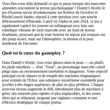
Vous êtes-vous déjà demandé ce qui se passe lorsque des mascottes
adorables rencontrent la terreur psychologique ? Dandy's World, le
jeu d'horreur-survie révolutionnaire sur Roblox de Qwelver et
BlushCrunch Studio, répond à cette question avec une touche
délicieusement effrayante. Lancé en Alpha en juin 2024, ce jeu a
rapidement captivé les joueurs en mélangeant avec brio une
esthétique vibrante de style mascotte avec un fond de terreur
troublante, prouvant que la vraie horreur ne repose pas toujours sur
des jump scares, mais sur l'atmosphère, la tension et la peur
insidieuse de l'inconnu.
Quel est le cœur du gameplay ?
Dans Dandy's World, vous vous glissez dans la peau — ou plutôt,
les pieds moelleux — d'un "Toon", un personnage mascotte coloré
piégé dans un environnement surréaliste et dangereux. Votre objectif
principal est de réparer et de remplir des machines énigmatiques
pour extraire de l'Ichor, une substance mystérieuse essentielle pour
accéder à des étages supérieurs, de plus en plus périlleux. Chaque
nouveau niveau augmente le défi, introduisant plus de machines à
gérer, des ennemis plus rapides et plus implacables, et des zones
sûres qui se réduisent, exigeant une vigilance constante et une
réflexion stratégique de chaque joueur.