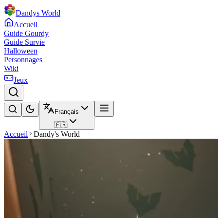
Dandys World
Accueil
Guide Gourdy
Guide Survie
Halloween
Personnages
Wiki
Jeux
Français
🇫🇷
Accueil
Dandy's World