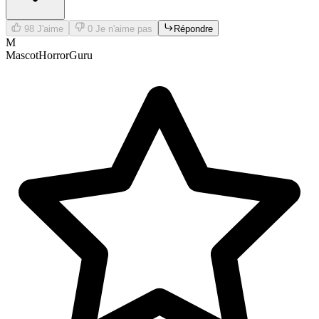
98
J'aime
0
Je n'aime pas
Répondre
M
MascotHorrorGuru