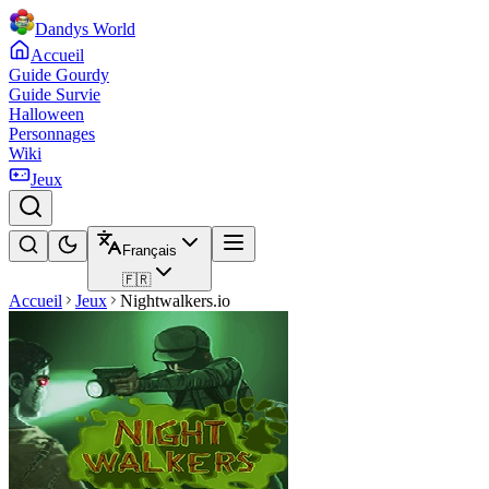
Dandys World
Accueil
Guide Gourdy
Guide Survie
Halloween
Personnages
Wiki
Jeux
Français
🇫🇷
Accueil
Jeux
Nightwalkers.io