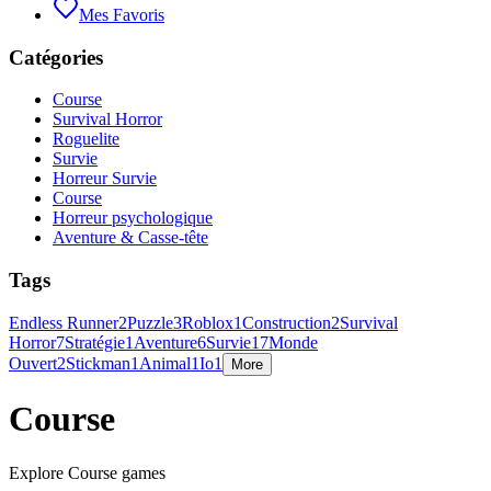
Mes Favoris
Catégories
Course
Survival Horror
Roguelite
Survie
Horreur Survie
Course
Horreur psychologique
Aventure & Casse-tête
Tags
Endless Runner
2
Puzzle
3
Roblox
1
Construction
2
Survival
Horror
7
Stratégie
1
Aventure
6
Survie
17
Monde
Ouvert
2
Stickman
1
Animal
1
Io
1
More
Course
Explore Course games