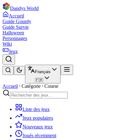
Dandys World
Accueil
Guide Gourdy
Guide Survie
Halloween
Personnages
Wiki
Jeux
Français
🇫🇷
Accueil
Catégorie
Course
Liste des jeux
Jeux populaires
Nouveaux jeux
Joués récemment