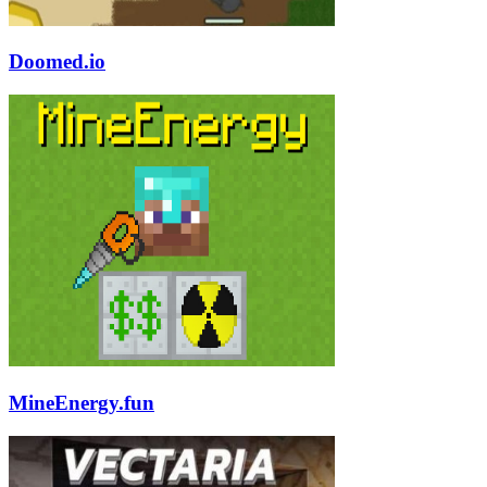
Doomed.io
MineEnergy.fun