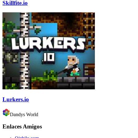
Skillfite.io
Lurkers.io
Dandys World
Enlaces Amigos