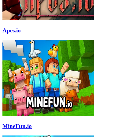
Apes.io
MineFun.io