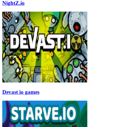
NightZ.io
Devast io games