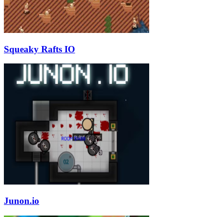
Squeaky Rafts IO
Junon.io