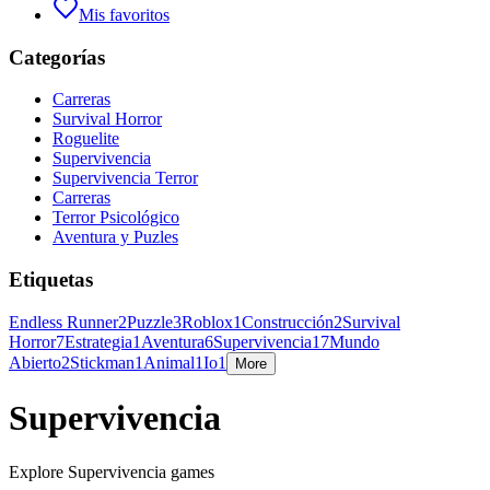
Mis favoritos
Categorías
Carreras
Survival Horror
Roguelite
Supervivencia
Supervivencia Terror
Carreras
Terror Psicológico
Aventura y Puzles
Etiquetas
Endless Runner
2
Puzzle
3
Roblox
1
Construcción
2
Survival
Horror
7
Estrategia
1
Aventura
6
Supervivencia
17
Mundo
Abierto
2
Stickman
1
Animal
1
Io
1
More
Supervivencia
Explore Supervivencia games