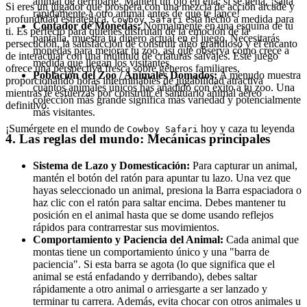
animal de derribarte. Mantén un ojo en ella: si se llena, ¡salta
Si eres un jugador que prospera con una mezcla de acción arcade y
rápidamente a otro animal antes de que te lance!
profundidad estratégica,
está hecho a medida para
Cowboy Safari
Contador de Monedas:
Normalmente en una esquina de tu
ti. Es perfecto para quienes disfrutan de la emoción de la
pantalla, muestra tu dinero actual en el juego. Necesitarás
persecución, la satisfacción de construir algo grandioso y el encanto
monedas para mejorar tu zoo, así que observa cómo crece a
de interactuar con una multitud de criaturas salvajes. Este juego
medida que llegan los visitantes.
ofrece una perspectiva fresca sobre géneros familiares,
Población del Zoo / Animales Domados:
A menudo muestra
proporcionando horas interminables de jugabilidad atractiva
cuántos animales únicos has añadido con éxito a tu zoo. Una
mientras te esfuerzas por construir el santuario animal aéreo
colección más grande significa más variedad y potencialmente
definitivo.
más visitantes.
¡Sumérgete en el mundo de
hoy y caza tu leyenda
Cowboy Safari
4. Las reglas del mundo: Mecánicas principales
Sistema de Lazo y Domesticación:
Para capturar un animal,
mantén el botón del ratón para apuntar tu lazo. Una vez que
hayas seleccionado un animal, presiona la Barra espaciadora o
haz clic con el ratón para saltar encima. Debes mantener tu
posición en el animal hasta que se dome usando reflejos
rápidos para contrarrestar sus movimientos.
Comportamiento y Paciencia del Animal:
Cada animal que
montas tiene un comportamiento único y una "barra de
paciencia". Si esta barra se agota (lo que significa que el
animal se está enfadando y derribando), debes saltar
rápidamente a otro animal o arriesgarte a ser lanzado y
terminar tu carrera. Además, evita chocar con otros animales u