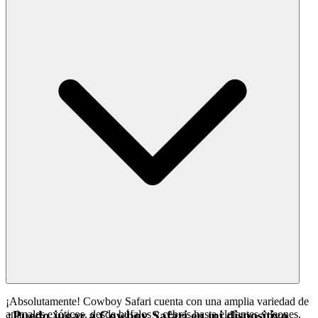
¡Absolutamente! Cowboy Safari cuenta con una amplia variedad de
animales exóticos, desde búfalos y cebras hasta elefantes y leones.
¿Puedo jugar a Cowboy Safari en mi dispositivo