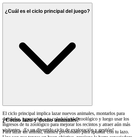
¿Cuál es el ciclo principal del juego?
El ciclo principal implica lazar nuevos animales, montarlos para
domarlos, agregarlos a tu colección del zoológico y luego usar los
¿Cómo lazo y domo animales?
ingresos de tu zoológico para mejorar los recintos y atraer aún más
visitantes. ¡Es un divertido ciclo de exploración y gestión!
Para lazar un animal, mantén presionado para apuntar con tu lazo.