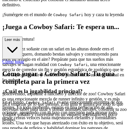
definitivo.
¡Sumérgete en el mundo de
hoy y caza tu leyenda
Cowboy Safari
¡Juega a Cowboy Safari: Te espera un...
a nueva aventura!
Leer más
¿Alguna vez soñaste con un safari en las alturas donde eres el
valiente vaquero, domando bestias salvajes y construyendo para
ellos un refugio en el aire? Prepárate para que tus sueños más
Cómo jugar
salvajes se hagan realidad con
, una emocionante
Cowboy Safari
mezcla de corredor sin fin y gestión estratégica de zoológico que te
Cómo jugar a Cowboy Safari: Tu guía
hará laquear, montar y construir tu camino hacia un reino animal en
las nubes.
completa para la primera vez
¿Cuál es la jugabilidad principal?
¡Bienvenido, aspirante a ranchero y director de zoo! Cowboy Safari
es una emocionante mezcla de runner infinito y gestión, y es más
En el fondo,
es una emocionante aventura de dos
Cowboy Safari
fácil empezar de lo que piensas. Esta guía te guiará por todo lo que
frentes. En todo momento, estarás en una persecución de alta
necesitas saber para lazar y domar animales salvajes, construir tu zoo
octanaje, apuntando con tu lazo con precisión para atrapar todo,
volador soñado y convertirte en un vaquero legendario en poco
desde cebras veloces hasta majestuosos elefantes y formidables
tiempo.
leones. Una vez que hayas aterrizado con éxito en tu objetivo, será
una prueba de reflejos y habilidad dominar los patrones de