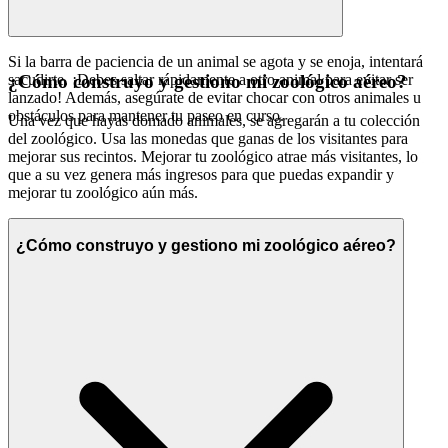
Si la barra de paciencia de un animal se agota y se enoja, intentará
sacudirte. ¡Debes saltar rápidamente a otro animal para evitar ser
¿Cómo construyo y gestiono mi zoológico aéreo?
lanzado! Además, asegúrate de evitar chocar con otros animales u
obstáculos para mantener tu paseo en curso.
Una vez que hayas domado animales, se agregarán a tu colección
del zoológico. Usa las monedas que ganas de los visitantes para
mejorar sus recintos. Mejorar tu zoológico atrae más visitantes, lo
que a su vez genera más ingresos para que puedas expandir y
mejorar tu zoológico aún más.
¿Cómo construyo y gestiono mi zoológico aéreo?