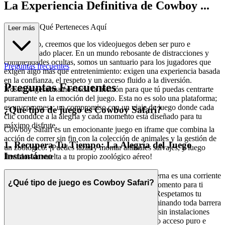
La Experiencia Definitiva de Cowboy ...
Safari: Por Qué Perteneces Aquí
Leer más
En el fondo, creemos que los videojuegos deben ser puro e
incontaminado placer. En un mundo rebosante de distracciones y
complejidades ocultas, somos un santuario para los jugadores que
Preguntas frecuentes
exigen algo más que entretenimiento: exigen una experiencia basada
en la confianza, el respeto y un acceso fluido a la diversión.
Preguntas Frecuentes
Nosotros gestionamos toda la fricción para que tú puedas centrarte
puramente en la emoción del juego. Esta no es solo una plataforma;
es una promesa: un compromiso con un viaje de juego donde cada
¿Qué tipo de juego es Cowboy Safari?
clic conduce a la alegría y cada momento está diseñado para tu
máximo disfrute.
Cowboy Safari es un emocionante juego en iframe que combina la
acción de correr sin fin con la colección de animales y la gestión de
1. Recupera Tu Tiempo: La Alegría del Juego
un zoológico. ¡Puedes lazar y montar animales salvajes, y luego
Instantáneo
llevarlos de vuelta a tu propio zoológico aéreo!
Tu tiempo es tu bien más precioso. La vida moderna es una corriente
¿Qué tipo de juego es Cowboy Safari?
implacable y cuando finalmente te reservas un momento para ti
mismo, deberías dedicarlo a jugar, no a esperar. Respetamos tu
horario y tu deseo de gratificación inmediata eliminando toda barrera
entre tú y tu aventura. Sin descargas engorrosas, sin instalaciones
interminables, sin actualizaciones frustrantes, solo acceso puro e