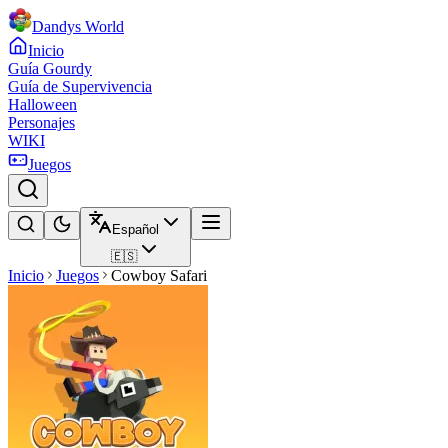
Dandys World
Inicio
Guía Gourdy
Guía de Supervivencia
Halloween
Personajes
WIKI
Juegos
Español
🇪🇸
Inicio
Juegos
Cowboy Safari