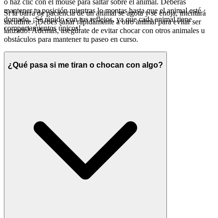
o haz clic con el mouse para saltar sobre el animal. Deberás
mantener tu posición mientras lo montas hasta que el animal esté
Si la barra de paciencia de un animal se agota y se enoja, intentará
domado. ¡Sé rápido con tus reflejos, ya que cada animal tiene
sacudirte. ¡Debes saltar rápidamente a otro animal para evitar ser
comportamientos únicos!
lanzado! Además, asegúrate de evitar chocar con otros animales u
obstáculos para mantener tu paseo en curso.
¿Qué pasa si me tiran o chocan con algo?