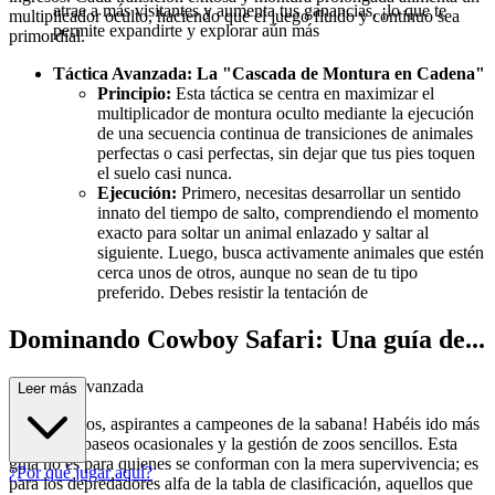
atrae a más visitantes y aumenta tus ganancias, ¡lo que te
multiplicador oculto, haciendo que el juego fluido y continuo sea
permite expandirte y explorar aún más
primordial.
Táctica Avanzada: La "Cascada de Montura en Cadena"
Principio:
Esta táctica se centra en maximizar el
multiplicador de montura oculto mediante la ejecución
de una secuencia continua de transiciones de animales
perfectas o casi perfectas, sin dejar que tus pies toquen
el suelo casi nunca.
Ejecución:
Primero, necesitas desarrollar un sentido
innato del tiempo de salto, comprendiendo el momento
exacto para soltar un animal enlazado y saltar al
siguiente. Luego, busca activamente animales que estén
cerca unos de otros, aunque no sean de tu tipo
preferido. Debes resistir la tentación de
Dominando Cowboy Safari: Una guía de...
estrategia avanzada
Leer más
¡Bienvenidos, aspirantes a campeones de la sabana! Habéis ido más
allá de los paseos ocasionales y la gestión de zoos sencillos. Esta
guía no es para quienes se conforman con la mera supervivencia; es
¿Por qué jugar aquí?
para los depredadores alfa de la tabla de clasificación, aquellos que