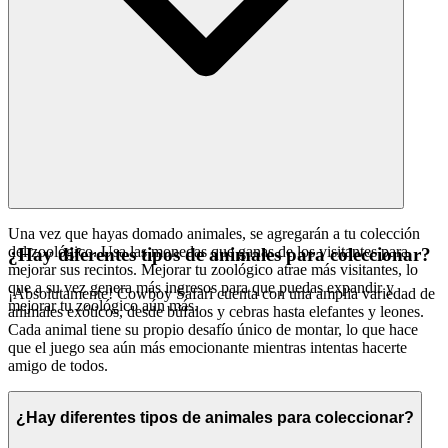
Una vez que hayas domado animales, se agregarán a tu colección
del zoológico. Usa las monedas que ganas de los visitantes para
¿Hay diferentes tipos de animales para coleccionar?
mejorar sus recintos. Mejorar tu zoológico atrae más visitantes, lo
que a su vez genera más ingresos para que puedas expandir y
¡Absolutamente! Cowboy Safari cuenta con una amplia variedad de
mejorar tu zoológico aún más.
animales exóticos, desde búfalos y cebras hasta elefantes y leones.
Cada animal tiene su propio desafío único de montar, lo que hace
que el juego sea aún más emocionante mientras intentas hacerte
amigo de todos.
¿Hay diferentes tipos de animales para coleccionar?