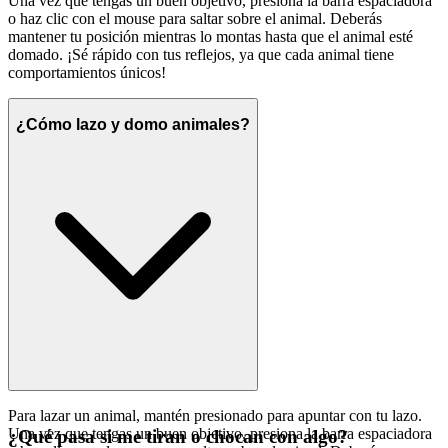
Una vez que tengas un buen objetivo, presiona la barra espaciadora
o haz clic con el mouse para saltar sobre el animal. Deberás
mantener tu posición mientras lo montas hasta que el animal esté
domado. ¡Sé rápido con tus reflejos, ya que cada animal tiene
comportamientos únicos!
¿Cómo lazo y domo animales?
Para lazar un animal, mantén presionado para apuntar con tu lazo.
Una vez que tengas un buen objetivo, presiona la barra espaciadora
¿Qué pasa si me tiran o chocan con algo?