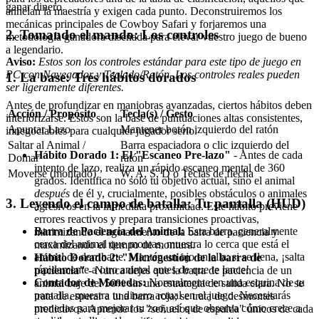
ganar dinero.
anhelan la maestría y exigen cada punto. Deconstruiremos los
mecánicas principales de Cowboy Safari y forjaremos una
2. Tomando el mando: Los controles
metodología ganadora diseñada para elevar vuestro juego de bueno
a legendario.
Aviso:
Estos son los controles estándar para este tipo de juego en
PC con Navegador y Teclado/Ratón. Los controles reales pueden
1. La base: Tres hábitos dorados
ser ligeramente diferentes.
Antes de profundizar en maniobras avanzadas, ciertos hábitos deben
Acción / Propósito
Tecla(s) / Gesto
interiorizarse. Estos son la base de puntuaciones altas consistentes,
Apuntar Lazo
Mantener botón izquierdo del ratón
innegociables para cualquier jugador serio.
Saltar al Animal /
Barra espaciadora o clic izquierdo del
Hábito Dorado 1: El "Escaneo Pre-lazo"
- Antes de cada
Domar
ratón
intento de lazo, realiza un rápido escaneo mental de 360
Moverse (montado)
W, A, S, D o Teclas de flecha
grados. Identifica no solo tu objetivo actual, sino el animal
después
de él y, crucialmente, posibles obstáculos o animales
3. Leyendo el campo de batalla: Tu pantalla (HUD)
agresivos en la inmediata proximidad. Este hábito previene
errores reactivos y prepara transiciones proactivas,
Barra de Paciencia del Animal:
Esta barra, generalmente
minimizando el agotamiento de la barra de paciencia y
cerca del animal que montas, muestra lo cerca que está el
maximizando el tiempo de montura.
animal de derribarte. Mantén un ojo en ella: si se llena, ¡salta
Hábito Dorado 2: "Microgestión de la barra de
rápidamente a otro animal antes de que te lance!
paciencia"
- Nunca dejes que la barra de paciencia de un
Contador de Monedas:
Normalmente en una esquina de tu
animal baje del 50% sin una estrategia de salida clara. No se
pantalla, muestra tu dinero actual en el juego. Necesitarás
trata de esperar a una barra roja; se trata de desmontes
monedas para mejorar tu zoo, así que observa cómo crece a
predictivos. Aprende los "señuelos de espalda" únicos de cada