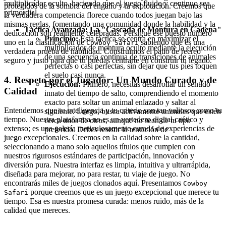
multiplicador oculto, haciendo que el juego fluido y continuo sea
protegidos de la sombra del engaño y la explotación. Creemos que
primordial.
la verdadera competencia florece cuando todos juegan bajo las
mismas reglas, fomentando una comunidad donde la habilidad y la
Táctica Avanzada: La "Cascada de Montura en Cadena"
dedicación son realmente celebradas. Persigue ese puesto número
Principio:
Esta táctica se centra en maximizar el
uno en la clasificación de
sabiendo que es una
Cowboy Safari
multiplicador de montura oculto mediante la ejecución
verdadera prueba de habilidad. Construimos el patio de recreo
de una secuencia continua de transiciones de animales
seguro y justo para que tú puedas centrarte en construir tu legado.
perfectas o casi perfectas, sin dejar que tus pies toquen
el suelo casi nunca.
4. Respeto por el Jugador: Un Mundo Curado y de
Ejecución:
Primero, necesitas desarrollar un sentido
Calidad
innato del tiempo de salto, comprendiendo el momento
exacto para soltar un animal enlazado y saltar al
Entendemos que tu inteligencia y tu criterio son tan valiosos como tu
siguiente. Luego, busca activamente animales que estén
tiempo. Nuestra plataforma no es un vertedero digital caótico y
cerca unos de otros, aunque no sean de tu tipo
extenso; es una galería meticulosamente curada de experiencias de
preferido. Debes resistir la tentación de
juego excepcionales. Creemos en la calidad sobre la cantidad,
seleccionando a mano solo aquellos títulos que cumplen con
nuestros rigurosos estándares de participación, innovación y
diversión pura. Nuestra interfaz es limpia, intuitiva y ultrarrápida,
diseñada para mejorar, no para restar, tu viaje de juego. No
encontrarás miles de juegos clonados aquí. Presentamos
Cowboy
porque creemos que es un juego excepcional que merece tu
Safari
tiempo. Esa es nuestra promesa curada: menos ruido, más de la
calidad que mereces.