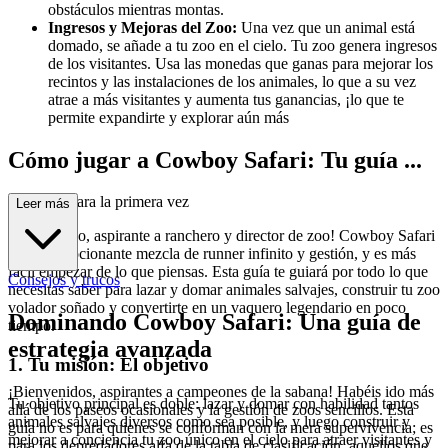
obstáculos mientras montas.
Ingresos y Mejoras del Zoo:
Una vez que un animal está
domado, se añade a tu zoo en el cielo. Tu zoo genera ingresos
de los visitantes. Usa las monedas que ganas para mejorar los
recintos y las instalaciones de los animales, lo que a su vez
atrae a más visitantes y aumenta tus ganancias, ¡lo que te
permite expandirte y explorar aún más
Cómo jugar a Cowboy Safari: Tu guía ...
completa para la primera vez
Leer más
¡Bienvenido, aspirante a ranchero y director de zoo! Cowboy Safari
es una emocionante mezcla de runner infinito y gestión, y es más
fácil empezar de lo que piensas. Esta guía te guiará por todo lo que
Consejos y trucos
necesitas saber para lazar y domar animales salvajes, construir tu zoo
volador soñado y convertirte en un vaquero legendario en poco
Dominando Cowboy Safari: Una guía de
tiempo.
estrategia avanzada
1. Tu misión: El objetivo
¡Bienvenidos, aspirantes a campeones de la sabana! Habéis ido más
Tu objetivo principal es doble: lazar y domar con habilidad tantos
allá de los paseos ocasionales y la gestión de zoos sencillos. Esta
animales salvajes diversos como sea posible, y luego construir y
guía no es para quienes se conforman con la mera supervivencia; es
mejorar a conciencia tu zoo único en el cielo para atraer visitantes y
para los depredadores alfa de la tabla de clasificación, aquellos que