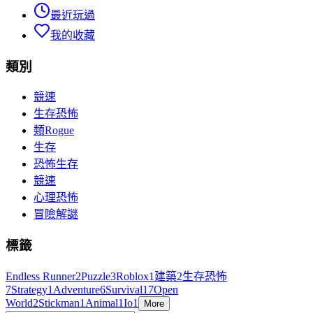
最近玩過
我的收藏
類別
競速
生存恐怖
類Rogue
生存
恐怖生存
競速
心理恐怖
冒險解謎
標籤
Endless Runner
2
Puzzle
3
Roblox
1
建築
2
生存恐怖
7
Strategy
1
Adventure
6
Survival
17
Open
World
2
Stickman
1
Animal
1
Io
1
More