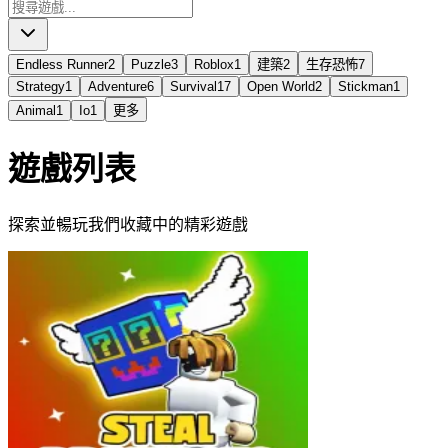
Endless Runner
2
Puzzle
3
Roblox
1
建築
2
生存恐怖
7
Strategy
1
Adventure
6
Survival
17
Open World
2
Stickman
1
Animal
1
Io
1
更多
遊戲列表
探索並暢玩我們收藏中的精彩遊戲