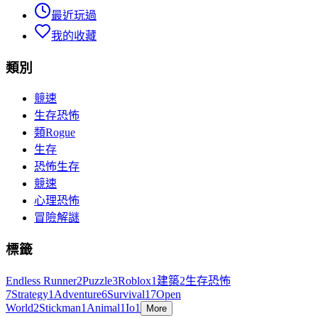
最近玩過
我的收藏
類別
競速
生存恐怖
類Rogue
生存
恐怖生存
競速
心理恐怖
冒險解謎
標籤
Endless Runner
2
Puzzle
3
Roblox
1
建築
2
生存恐怖
7
Strategy
1
Adventure
6
Survival
17
Open
World
2
Stickman
1
Animal
1
Io
1
More