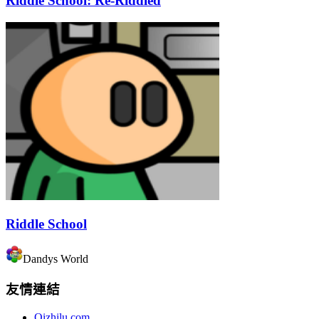
Riddle School: Re-Riddled
Riddle School
Dandys World
友情連結
Qizhilu.com