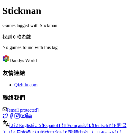
Stickman
Games tagged with Stickman
找到 0 款遊戲
No games found with this tag
Dandys World
友情連結
Qizhilu.com
聯絡我們
[email protected]
🇺🇸
English
🇪🇸
Español
🇫🇷
Français
🇩🇪
Deutsch
🇰🇷
한국
어
🇯🇵
日本語
🇨🇳
简体中文
🇭🇰
繁體中文
🇮🇹
Italiano
🇳🇱