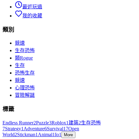
最近玩過
我的收藏
類別
競速
生存恐怖
類Rogue
生存
恐怖生存
競速
心理恐怖
冒險解謎
標籤
Endless Runner
2
Puzzle
3
Roblox
1
建築
2
生存恐怖
7
Strategy
1
Adventure
6
Survival
17
Open
World
2
Stickman
1
Animal
1
Io
1
More