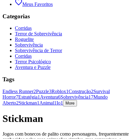
Meus Favoritos
Categorias
Corridas
Terror de Sobrevivência
Roguelite
Sobrevivência
Sobrevivência de Terror
Corridas
Terror Psicológico
Aventura e Puzzle
Tags
Endless Runner
2
Puzzle
3
Roblox
1
Construção
2
Survival
Horror
7
Estratégia
1
Aventura
6
Sobrevivência
17
Mundo
Aberto
2
Stickman
1
Animal
1
Io
1
More
Stickman
Jogos com bonecos de palito como personagens, frequentemente