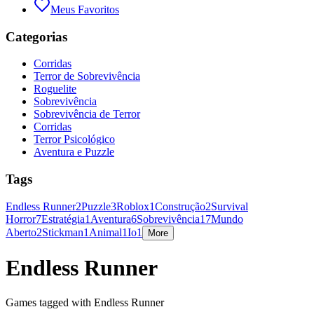
Meus Favoritos
Categorias
Corridas
Terror de Sobrevivência
Roguelite
Sobrevivência
Sobrevivência de Terror
Corridas
Terror Psicológico
Aventura e Puzzle
Tags
Endless Runner
2
Puzzle
3
Roblox
1
Construção
2
Survival
Horror
7
Estratégia
1
Aventura
6
Sobrevivência
17
Mundo
Aberto
2
Stickman
1
Animal
1
Io
1
More
Endless Runner
Games tagged with Endless Runner