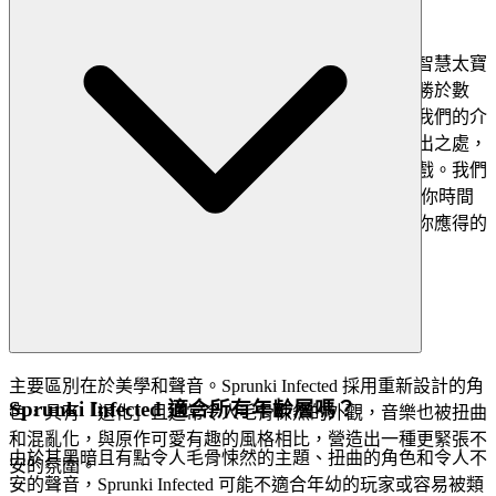
4. 對玩家的尊重：精選、品質至上的世界
我們不僅僅是託管遊戲；我們策劃體驗。你的時間和智慧太寶
貴，不能浪費在無盡滾動平庸內容上。我們相信品質勝於數
量，手選最具吸引力、最具創新且精心製作的遊戲。我們的介
面乾淨、快速且不礙事，設計用來突顯遊戲本身的傑出之處，
而不是分散注意力。你不會在這裡找到數千個複製遊戲。我們
特色
，因為我們相信這是一款值得你時間
Sprunki Infected
的傑出遊戲。這是我們的策劃承諾：更少噪音，更多你應得的
品質。
主要區別在於美學和聲音。Sprunki Infected 採用重新設計的角
Sprunki Infected 適合所有年齡層嗎？
色，具有「退化」且通常令人毛骨悚然的外觀，音樂也被扭曲
和混亂化，與原作可愛有趣的風格相比，營造出一種更緊張不
由於其黑暗且有點令人毛骨悚然的主題、扭曲的角色和令人不
安的氛圍。
安的聲音，Sprunki Infected 可能不適合年幼的玩家或容易被類