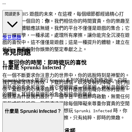
...
歡迎來到 H5 遊戲的未來，在這裡，每個細節都經過精心打
閱讀更多
造，只為一個目的：
你
。我們相信你的時間寶貴，你的樂趣至
上，你的體驗應該無縫。我們的平台不僅僅是遊戲的集合；它
是一種哲學，一種承諾，處理所有摩擦，讓你能完全沉浸在遊
常見問題
戲的喜悅中。這不僅僅是遊戲；這是一種提升的體驗，建立在
信任、尊重和對你娛樂的堅定奉獻之上。
常見問題
1. 奪回你的時間：即時遊玩的喜悅
什麼是 Sprunki Infected？
在一個不斷要求你注意力的世界中，你的逃脫時刻是神聖的。
Sprunki Infected 是流行 Sprunki 系列的粉絲自製修改版。它採
我們理解等待的挫敗、下载的煩惱，以及安裝的障礙。我們相
用熟悉的角色和音樂，將它們轉變成一個黑暗、神秘且戲劇化
信，當遊玩的心情來臨時，沒有什麼應該阻礙你和你的冒險。
的體驗，其特點是變形的角色和扭曲的聲音。
這就是為什麼我們設計了一個平台，遊戲即時啟動，無需任何
下載或複雜設定。我們透過消除每個障礙來尊重你寶貴的空閒
時間。這是我們的承諾：當你想玩
時，你
什麼是 Sprunki Infected？
Sprunki Infected
能在幾秒內進入遊戲。沒有摩擦，只有純粹、即時的樂趣。
2. 誠實的樂趣：零壓力的承諾