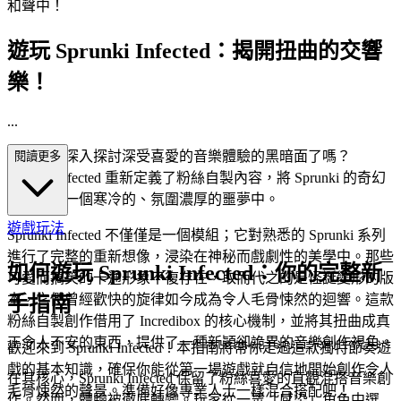
和聲中！
遊玩 Sprunki Infected：揭開扭曲的交響
樂！
...
你準備好深入探討深受喜愛的音樂體驗的黑暗面了嗎？
閱讀更多
Sprunki Infected 重新定義了粉絲自製內容，將 Sprunki 的奇幻
世界投入一個寒冷的、氛圍濃厚的噩夢中。
遊戲玩法
Sprunki Infected 不僅僅是一個模組；它對熟悉的 Sprunki 系列
進行了完整的重新想像，浸染在神秘而戲劇性的美學中。那些
如何遊玩 Sprunki Infected：你的完整新
可愛而搞笑的卡通形象不復存在，取而代之的是怪誕變形的版
本，它們曾經歡快的旋律如今成為令人毛骨悚然的迴響。這款
手指南
粉絲自製創作借用了 Incredibox 的核心機制，並將其扭曲成真
正令人不安的東西，提供了一種新穎卻詭異的音樂創作視角。
歡迎來到 Sprunki Infected！本指南將帶你走過這款獨特節奏遊
戲的基本知識，確保你能從第一場遊戲就自信地開始創作令人
在其核心，Sprunki Infected 保留了粉絲喜愛的直觀混搭音樂創
毛骨悚然的聲景。準備好像專業人士一樣混合搭配吧！
作。然而，體驗被徹底轉變。玩家從一眾「感染」角色中選