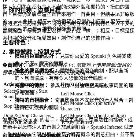
擇，每個角色都有令人不安的改變外貌和獨特的、扭曲的聲
1. 你的任務：遊戲目標
音。目標仍是層疊這些聲音來創作一首曲目，但結果遠非原版
的 upbeat 曲調。相反，你會發現自己創作出混亂、緊張，甚
你的主要任務是實驗不同的角色組合來創作獨特且令人不安的
至 creepy 的音景，推動音樂遊戲的界限。
音樂編曲。傳統意義上沒有「贏」或「輸」；相反，目標是探
索扭曲的聲音和視覺效果，創作你自己的恐怖作曲。
主要特色：
2. 掌控遊戲：控制方式
陰森角色重新設計：
見證你喜愛的 Sprunki 角色轉變成
令人不安、變形的實體。
免責聲明：
這些是此類遊戲在 PC 瀏覽器上使用鍵盤/滑鼠的
扭曲的聲音調色板：
體驗熟悉的混音機制，配以全新
標準控制方式。實際控制方式可能略有不同。
的、氛圍濃厚、有時令人恐懼的聲音輪廓。
Action / Purpose
Key(s) / Gesture
揭露中的傳說：
參與社群，討論遊戲黑暗敘事周圍的理
Select Character / Start
論和謎團。
Left Mouse Click
Sound
獨特的音視融合：
奇異影像與不安聲音的迷人融合，創
Left Mouse Click (on active
Stop Character Sound
造真正沉浸式的體驗。
character)
Drag & Drop Characters
Left Mouse Click (hold and drag)
如果你是 Sprunki 的老手，渴望更黑暗、更實驗性的挑戰，或
Reset All Sounds
'R' key (inferred)
是新手對恐怖注入的音樂之旅感到好奇，Sprunki Infected 就是
為你設計的。它吸引那些欣賞對既有概念的創意扭曲，並不害
3. 閱讀戰場：你的螢幕 (HUD)