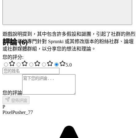
遊戲說明提到，其中包含許多假設和謎團，引起了社群的熱烈
評論
(
6
)
討論。尋找專門針對 Sprunki 或其修改版本的粉絲社群、論壇
或社群媒體群組，以分享您的想法和理論。
您的評分
:
5
.0
您的評論
發佈評論
P
PixelPusher_77