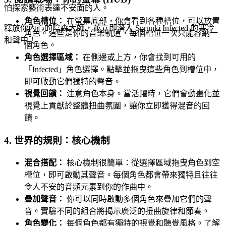
怕探索藝術表達不安面的人。
角色槽位：
在螢幕底部，你會看到各種槽位，可以放置
釋放你內心的陰森大師，並立即潛入 Sprunki Infected 的寒冷
角色。這些是你的音樂軌道，每個槽位一次只能容納一
和聲中！
個角色。
角色選擇區域：
在側邊或上方，你會找到可用的
「Infected」角色選擇。點擊並拖曳這些角色到槽位中，
即可啟動它們獨特的聲音。
視覺回饋：
注意角色本身。當活躍時，它們會動畫化並
視覺上貢獻於整體扭曲氛圍，讓你立即獲得混音的回
饋。
4. 世界的規則：核心機制
混合搭配：
核心機制很簡單：從選擇區域拖曳角色到空
槽位，即可啟動其聲音。每個角色都會帶來獨特且往往
令人不安的音頻元素到你的作曲中。
疊加聲音：
你可以同時啟動多個角色來疊加它們的聲
音。實驗不同的組合將揭示廣泛的扭曲旋律和節奏。
角色變化：
每個角色都有獨特的視覺和聽覺風格。了解