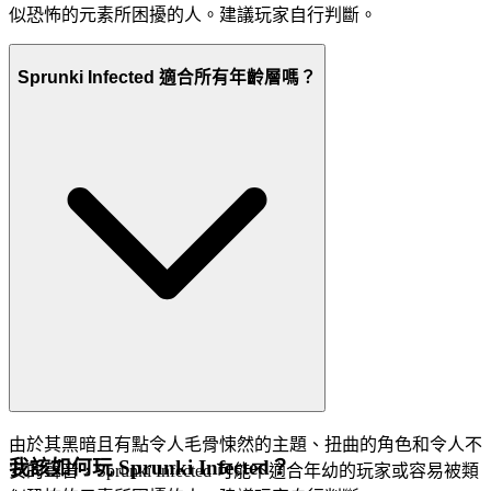
似恐怖的元素所困擾的人。建議玩家自行判斷。
Sprunki Infected 適合所有年齡層嗎？
由於其黑暗且有點令人毛骨悚然的主題、扭曲的角色和令人不
我該如何玩 Sprunki Infected？
安的聲音，Sprunki Infected 可能不適合年幼的玩家或容易被類