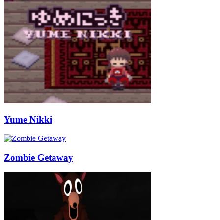
Yume Nikki
Zombie Getaway