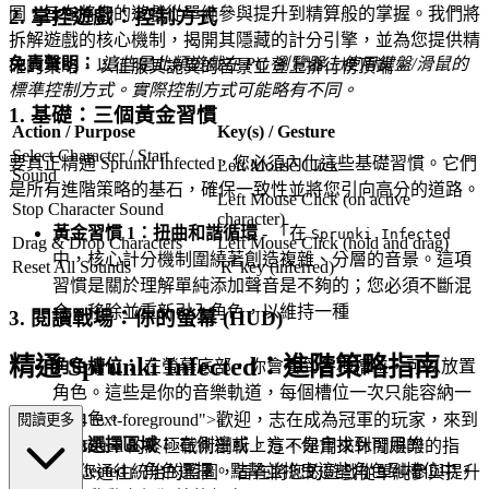
圖，旨在將您的遊戲從單純參與提升到精算般的掌握。我們將
2. 掌控遊戲：控制方式
拆解遊戲的核心機制，揭開其隱藏的計分引擎，並為您提供精
免責聲明：
這些是此類遊戲在 PC 瀏覽器上使用鍵盤/滑鼠的
確的策略，以征服其詭異的音景並登上排行榜頂端。
標準控制方式。實際控制方式可能略有不同。
1. 基礎：三個黃金習慣
Action / Purpose
Key(s) / Gesture
Select Character / Start
要真正精通 Sprunki Infected，您必須內化這些基礎習慣。它們
Left Mouse Click
Sound
是所有進階策略的基石，確保一致性並將您引向高分的道路。
Left Mouse Click (on active
Stop Character Sound
character)
黃金習慣 1：扭曲和諧循環
- 「在
Sprunki Infected
Drag & Drop Characters
Left Mouse Click (hold and drag)
中，核心計分機制圍繞著創造複雜、分層的音景。這項
Reset All Sounds
'R' key (inferred)
習慣是關於理解單純添加聲音是不夠的；您必須不斷混
合、移除並重新引入角色，以維持一種
3. 閱讀戰場：你的螢幕 (HUD)
精通 Sprunki Infected：進階策略指南
角色槽位：
在螢幕底部，你會看到各種槽位，可以放置
角色。這些是你的音樂軌道，每個槽位一次只能容納一
個角色。
lass="mb-4 text-foreground">歡迎，志在成為冠軍的玩家，來到
閱讀更多
角色選擇區域：
在側邊或上方，你會找到可用的
Sprunki Infected 的終極戰術剖析。這不是用來休閒娛樂的指
「Infected」角色選擇。點擊並拖曳這些角色到槽位中，
南；這是您通往統治的藍圖，旨在將您的遊戲從單純參與提升