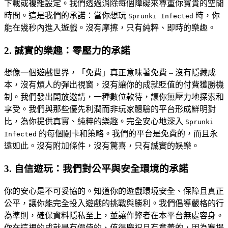
下載或複雜設定。我們透過消除每個障礙來尊重你寶貴的空閒
時間。這是我們的承諾：當你想玩
時，你
Sprunki Infected
能在幾秒內進入遊戲。沒有摩擦，只有純粹、即時的樂趣。
2. 誠實的樂趣：零壓力的承諾
想像一個遊戲世界，「免費」真正意味著免費 – 沒有隱藏成
本，沒有煩人的彈出視窗，沒有讓你的成就貶值的付費獲勝機
制。我們發出開放邀請，一種數位款待，讓你無壓力地探索和
享受。我們與那些優先利潤而非玩家體驗的平台形成鮮明對
比，為你提供真實、純粹的樂趣。完全安心地深入
Sprunki
的每個關卡和策略。我們的平台是免費的，而且永
Infected
遠如此。沒有附加條件，沒有驚喜，只有誠實的娛樂。
3. 自信遊玩：我們對公平與安全環境的承諾
你的安心是不可妥協的。知道你的遊戲環境安全、保障且真正
公平，讓你能完全投入遊戲的挑戰與勝利。我們倡導嚴格的行
為準則，確保資料隱私至上，並讓作弊者在本平台無處容身。
你在這裡的成就是有價值的、值得慶祝且有意義的，因為賽場