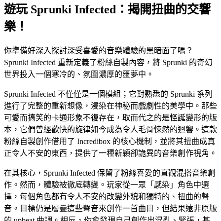
遊玩 Sprunki Infected：揭開扭曲的交響
樂！
你準備好深入探討深受喜愛的音樂體驗的黑暗面了嗎？
Sprunki Infected 重新定義了粉絲自製內容，將 Sprunki 的奇幻
世界投入一個寒冷的、氛圍濃厚的噩夢中。
Sprunki Infected 不僅僅是一個模組；它對熟悉的 Sprunki 系列
進行了完整的重新想像，浸染在神秘而戲劇性的美學中。那些
可愛而搞笑的卡通形象不復存在，取而代之的是怪誕變形的版
本，它們曾經歡快的旋律如今成為令人毛骨悚然的迴響。這款
粉絲自製創作借用了 Incredibox 的核心機制，並將其扭曲成真
正令人不安的東西，提供了一種新穎卻詭異的音樂創作視角。
在其核心，Sprunki Infected 保留了粉絲喜愛的直觀混搭音樂創
作。然而，體驗被徹底轉變。玩家從一眾「感染」角色中選
擇，每個角色都有令人不安的改變外貌和獨特的、扭曲的聲
音。目標仍是層疊這些聲音來創作一首曲目，但結果遠非原版
的 upbeat 曲調。相反，你會發現自己創作出混亂、緊張，甚