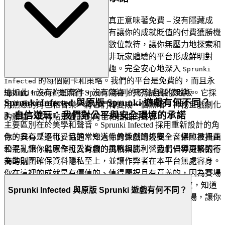
想像一個遊戲世界，「免費」真正意味著免費 – 沒有隱藏成
本，沒有煩人的彈出視窗，沒有讓你的成就貶值的付費獲勝機
制。我們發出開放邀請，一種數位款待，讓你無壓力地探索和
享受。我們與那些優先利潤而非玩家體驗的平台形成鮮明對
比，為你提供真實、純粹的樂趣。完全安心地深入
Sprunki
的每個關卡和策略。我們的平台是免費的，而且永
Infected
Sprunki Infected 是流行 Sprunki 系列的粉絲自製修改版。它採
遠如此。沒有附加條件，沒有驚喜，只有誠實的娛樂。
Sprunki Infected 與原版 Sprunki 遊戲有何不同？
用熟悉的角色和音樂，將它們轉變成一個黑暗、神秘且戲劇化
3. 自信遊玩：我們對公平與安全環境的承諾
的體驗，其特點是變形的角色和扭曲的聲音。
主要區別在於美學和聲音。Sprunki Infected 採用重新設計的角
色，具有「退化」且通常令人毛骨悚然的外觀，音樂也被扭曲
你的安心是不可妥協的。知道你的遊戲環境安全、保障且真正
和混亂化，與原作可愛有趣的風格相比，營造出一種更緊張不
公平，讓你能完全投入遊戲的挑戰與勝利。我們倡導嚴格的行
安的氛圍。
為準則，確保資料隱私至上，並讓作弊者在本平台無處容身。
你在這裡的成就是有價值的、值得慶祝且有意義的，因為賽場
永遠是公平的。追逐
排行榜的首位，知道
Sprunki Infected
Sprunki Infected 與原版 Sprunki 遊戲有何不同？
這是真正的技巧考驗。我們建立安全的、公平的遊樂場，讓你
專注於建立你的傳奇。