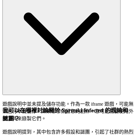
遊戲說明中並未提及儲存功能。作為一款 iframe 遊戲，可能無
我可以在哪裡討論關於 Sprunki Infected 的理論和
法進行本機儲存。如果您想保留您的創作，您可能需要使用外
謎團？
部工具來錄製它們。
遊戲說明提到，其中包含許多假設和謎團，引起了社群的熱烈