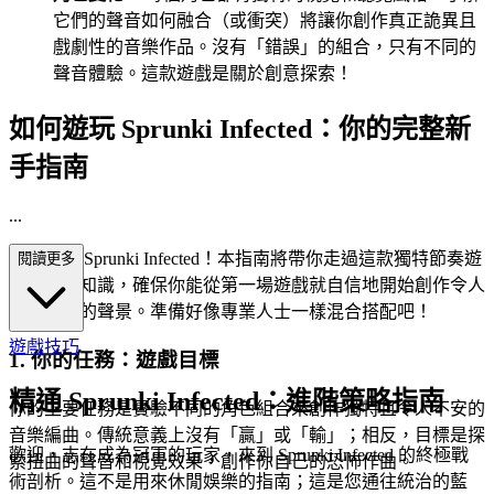
它們的聲音如何融合（或衝突）將讓你創作真正詭異且
戲劇性的音樂作品。沒有「錯誤」的組合，只有不同的
聲音體驗。這款遊戲是關於創意探索！
如何遊玩 Sprunki Infected：你的完整新
手指南
...
歡迎來到 Sprunki Infected！本指南將帶你走過這款獨特節奏遊
閱讀更多
戲的基本知識，確保你能從第一場遊戲就自信地開始創作令人
毛骨悚然的聲景。準備好像專業人士一樣混合搭配吧！
遊戲技巧
1. 你的任務：遊戲目標
精通 Sprunki Infected：進階策略指南
你的主要任務是實驗不同的角色組合來創作獨特且令人不安的
音樂編曲。傳統意義上沒有「贏」或「輸」；相反，目標是探
歡迎，志在成為冠軍的玩家，來到 Sprunki Infected 的終極戰
索扭曲的聲音和視覺效果，創作你自己的恐怖作曲。
術剖析。這不是用來休閒娛樂的指南；這是您通往統治的藍