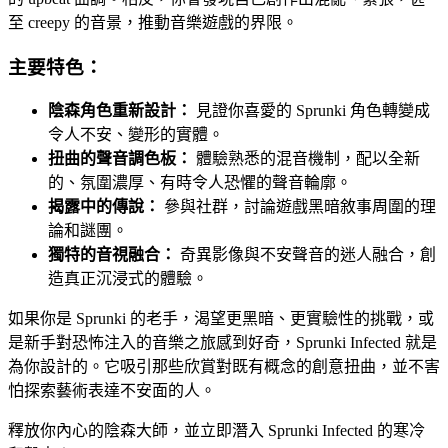
至 creepy 的音景，推動音樂遊戲的界限。
主要特色：
陰森角色重新設計：
見證你喜愛的 Sprunki 角色轉變成
令人不安、變形的實體。
扭曲的聲音調色板：
體驗熟悉的混音機制，配以全新
的、氛圍濃厚、有時令人恐懼的聲音輪廓。
揭露中的傳說：
參與社群，討論遊戲黑暗敘事周圍的理
論和謎團。
獨特的音視融合：
奇異影像與不安聲音的迷人融合，創
造真正沉浸式的體驗。
如果你是 Sprunki 的老手，渴望更黑暗、更實驗性的挑戰，或
是新手對恐怖注入的音樂之旅感到好奇，Sprunki Infected 就是
為你設計的。它吸引那些欣賞對既有概念的創意扭曲，並不害
怕探索藝術表達不安面的人。
釋放你內心的陰森大師，並立即潛入 Sprunki Infected 的寒冷