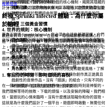
即可啟動它們獨特的聲音。
到精算般的掌握。我們將拆解遊戲的核心機制，揭開其隱藏的
推薦理由
視覺回饋：
注意角色本身。當活躍時，它們會動畫化並
計分引擎，並為您提供精確的策略，以征服其詭異的音景並登
視覺上貢獻於整體扭曲氛圍，讓你立即獲得混音的回
上排行榜頂端。
終極 Sprunki Infected 體驗：為什麼你屬
饋。
於這裡
1. 基礎：三個黃金習慣
4. 世界的規則：核心機制
要真正精通 Sprunki Infected，您必須內化這些基礎習慣。它們
歡迎來到 H5 遊戲的未來，在這裡，每個細節都經過精心打
混合搭配：
核心機制很簡單：從選擇區域拖曳角色到空
是所有進階策略的基石，確保一致性並將您引向高分的道路。
造，只為一個目的：
你
。我們相信你的時間寶貴，你的樂趣至
槽位，即可啟動其聲音。每個角色都會帶來獨特且往往
上，你的體驗應該無縫。我們的平台不僅僅是遊戲的集合；它
黃金習慣 1：扭曲和諧循環
- 「在
Sprunki Infected
令人不安的音頻元素到你的作曲中。
是一種哲學，一種承諾，處理所有摩擦，讓你能完全沉浸在遊
中，核心計分機制圍繞著創造複雜、分層的音景。這項
疊加聲音：
你可以同時啟動多個角色來疊加它們的聲
戲的喜悅中。這不僅僅是遊戲；這是一種提升的體驗，建立在
習慣是關於理解單純添加聲音是不夠的；您必須不斷混
音。實驗不同的組合將揭示廣泛的扭曲旋律和節奏。
信任、尊重和對你娛樂的堅定奉獻之上。
合、移除並重新引入角色，以維持一種
角色變化：
每個角色都有獨特的視覺和聽覺風格。了解
它們的聲音如何融合（或衝突）將讓你創作真正詭異且
1. 奪回你的時間：即時遊玩的喜悅
戲劇性的音樂作品。沒有「錯誤」的組合，只有不同的
在一個不斷要求你注意力的世界中，你的逃脫時刻是神聖的。
聲音體驗。這款遊戲是關於創意探索！
我們理解等待的挫敗、下载的煩惱，以及安裝的障礙。我們相
信，當遊玩的心情來臨時，沒有什麼應該阻礙你和你的冒險。
這就是為什麼我們設計了一個平台，遊戲即時啟動，無需任何