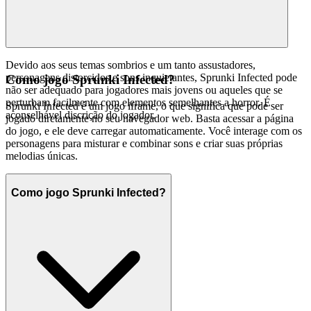
Devido aos seus temas sombrios e um tanto assustadores,
personagens distorcidos e sons inquietantes, Sprunki Infected pode
Como jogo Sprunki Infected?
não ser adequado para jogadores mais jovens ou aqueles que se
perturbam facilmente com elementos semelhantes a horror. É
Sprunki Infected é um jogo iframe, o que significa que pode ser
aconselhável discrição do jogador.
jogado diretamente no seu navegador web. Basta acessar a página
do jogo, e ele deve carregar automaticamente. Você interage com os
personagens para misturar e combinar sons e criar suas próprias
melodias únicas.
Como jogo Sprunki Infected?