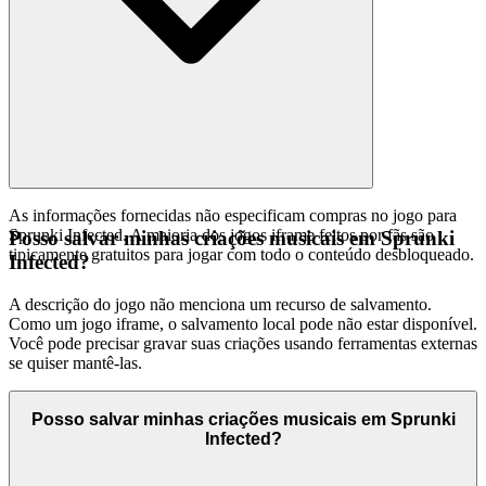
As informações fornecidas não especificam compras no jogo para
Sprunki Infected. A maioria dos jogos iframe feitos por fãs são
Posso salvar minhas criações musicais em Sprunki
tipicamente gratuitos para jogar com todo o conteúdo desbloqueado.
Infected?
A descrição do jogo não menciona um recurso de salvamento.
Como um jogo iframe, o salvamento local pode não estar disponível.
Você pode precisar gravar suas criações usando ferramentas externas
se quiser mantê-las.
Posso salvar minhas criações musicais em Sprunki
Infected?