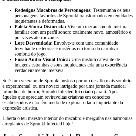
Redesigns Macabros de Personagens:
Testemunha os teus
personagens favoritos de Sprunki transformados em entidades
inquietantes e deformadas.
Paleta Sónica Distorcida:
Vive um mecanismo de mistura
familiar com um perfil sonoro totalmente novo, atmosférico e
por vezes aterrorizante.
Lore Desvendada:
Envolve-te com uma comunidade
fervilhante de teorias e mistérios em torno da narrativa
sombria do jogo.
Fusão Áudio-Visual Única:
Uma mistura cativante de
imagens estranhas e sons inquietantes cria uma experiência
verdadeiramente imersiva.
Se és um veterano de Sprunki ansioso por um desafio mais sombrio
e experimental, ou um novato intrigado por uma jornada musical
infundida de horror, Sprunki Infected foi criado para ti. Apela
àqueles que apreciam reviravoltas criativas em conceitos
estabelecidos e não têm medo de explorar o lado inquietante da
expressão artística.
Liberta o teu maestro interior do macabro e mergulha nas harmonias
arrepiantes de Sprunki Infected hoje!