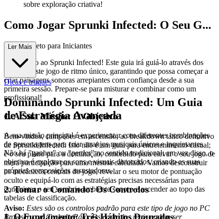
sobre exploração criativa!
Como Jogar Sprunki Infected: O Seu G...
uia Completo para Iniciantes
Ler Mais
Bem-vindo ao Sprunki Infected! Este guia irá guiá-lo através dos
básicos deste jogo de ritmo único, garantindo que possa começar a
criar paisagens sonoras arrepiantes com confiança desde a sua
Dicas e truques
primeira sessão. Prepare-se para misturar e combinar como um
profissional!
Dominando Sprunki Infected: Um Guia
de Estratégia Avançada
1. A Sua Missão: O Objetivo
A sua missão principal é experimentar com diferentes combinações
Bem-vindos, campeões em ascensão, ao breakdown tático definitivo
de personagens para criar arranjos musicais únicos e inquietantes.
de Sprunki Infected. Isto não é um guia para entretenimento casual;
Não há "ganhar" ou "perder" no sentido tradicional; em vez disso, o
é o seu plano para a dominação, concebido para elevar o seu jogo de
objetivo é explorar os sons e visuais distorcidos, criando as suas
mera participação para uma mestria calculada. Vamos desconstruir
próprias composições assustadoras.
os mecânicos centrais do jogo, revelar o seu motor de pontuação
oculto e equipá-lo com as estratégias precisas necessárias para
2. Tomar o Comando: Os Controlos
conquistar o seu sombrio ambiente sonoro e ascender ao topo das
tabelas de classificação.
Aviso:
Estes são os controlos padrão para este tipo de jogo no PC
1. O Fundamento: Três Hábitos Dourados
Browser com Teclado/Rato. Os controlos reais podem ser