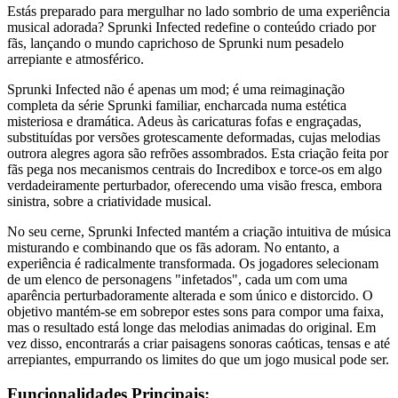
Estás preparado para mergulhar no lado sombrio de uma experiência
musical adorada? Sprunki Infected redefine o conteúdo criado por
fãs, lançando o mundo caprichoso de Sprunki num pesadelo
arrepiante e atmosférico.
Sprunki Infected não é apenas um mod; é uma reimaginação
completa da série Sprunki familiar, encharcada numa estética
misteriosa e dramática. Adeus às caricaturas fofas e engraçadas,
substituídas por versões grotescamente deformadas, cujas melodias
outrora alegres agora são refrões assombrados. Esta criação feita por
fãs pega nos mecanismos centrais do Incredibox e torce-os em algo
verdadeiramente perturbador, oferecendo uma visão fresca, embora
sinistra, sobre a criatividade musical.
No seu cerne, Sprunki Infected mantém a criação intuitiva de música
misturando e combinando que os fãs adoram. No entanto, a
experiência é radicalmente transformada. Os jogadores selecionam
de um elenco de personagens "infetados", cada um com uma
aparência perturbadoramente alterada e som único e distorcido. O
objetivo mantém-se em sobrepor estes sons para compor uma faixa,
mas o resultado está longe das melodias animadas do original. Em
vez disso, encontrarás a criar paisagens sonoras caóticas, tensas e até
arrepiantes, empurrando os limites do que um jogo musical pode ser.
Funcionalidades Principais: