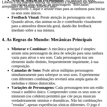
Área de Seleção de Personagens:
Ao lado ou no topo,
Liberta o teu maestro interior do macabro e mergulha nas harmonias
encontrará uma seleção de personagens "Infectadas"
arrepiantes de Sprunki Infected hoje!
disponíveis. Clique e arraste estas para as ranhuras para iniciar
os seus sons únicos.
Feedback Visual:
Preste atenção às personagens em si.
Quando ativas, elas animar-se-ão e contribuirão visualmente
para a atmosfera distorcida geral, dando-lhe feedback
imediato sobre a sua mistura.
4. As Regras do Mundo: Mecânicas Principais
Misturar e Combinar:
A mecânica principal é simples:
arraste uma personagem da área de seleção para uma ranhura
vazia para ativar o seu som. Cada personagem traz um
elemento áudio distinto, frequentemente inquietante, à sua
composição.
Camadas de Sons:
Pode ativar múltiplas personagens
simultaneamente para sobrepor os seus sons. Experimentar
com diferentes combinações revelará uma ampla gama de
melodias e ritmos distorcidos.
Variações de Personagens:
Cada personagem tem um estilo
visual e auditivo único. Compreender como os seus sons se
misturam (ou colidem) permitirá que crie peças musicais
verdadeiramente sinistras e dramáticas. Não há combinações
"erradas", apenas experiências sónicas diferentes. O jogo é