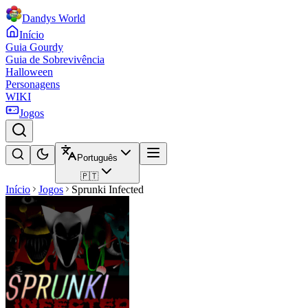
Dandys World
Início
Guia Gourdy
Guia de Sobrevivência
Halloween
Personagens
WIKI
Jogos
Português
🇵🇹
Início
Jogos
Sprunki Infected