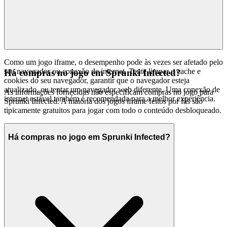
Como um jogo iframe, o desempenho pode às vezes ser afetado pelo
seu navegador ou conexão de internet. Tente limpar o cache e
Há compras no jogo em Sprunki Infected?
cookies do seu navegador, garantir que o navegador esteja
atualizado, ou tentar um navegador web diferente. Uma conexão de
As informações fornecidas não especificam compras no jogo para
internet estável também é recomendada para a melhor experiência.
Sprunki Infected. A maioria dos jogos iframe feitos por fãs são
tipicamente gratuitos para jogar com todo o conteúdo desbloqueado.
Há compras no jogo em Sprunki Infected?