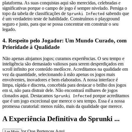
plataforma. As suas conquistas aqui são merecidas, celebradas e
significativas porque o campo de jogo é sempre nivelado. Persiga o
topo da tabela de classificações de
sabendo que
Sprunki Infected
é um verdadeiro teste de habilidade. Construímos o playground
seguro e justo, para que se possa concentrar em construir o seu
legado.
4. Respeito pelo Jogador: Um Mundo Curado, com
Prioridade à Qualidade
Não apenas alojamos jogos; curamos experiências. O seu tempo e
inteligência são demasiado valiosos para serem desperdiçados em
scroll infinito por conteúdo medíocre. Acreditamos na qualidade em
vez da quantidade, selecionando à mão apenas os jogos mais
envolventes, inovadores e bem elaborados. A nossa interface é
limpa, rápida e discreta, concebida para destacar o brilho dos jogos
em si, não para distrair dele. Não encontrará milhares de jogos
clonados aqui. Destacamos
porque acreditamos
Sprunki Infected
que é um jogo excecional que merece o seu tempo. Essa é a nossa
promessa curatorial: menos ruído, mais da qualidade que merece.
A Experiência Definitiva do Sprunki ...
Infected: Por Que Pertences Aqui
Ler Mais