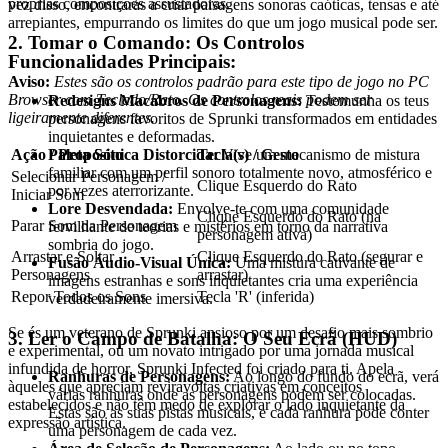
próprias composições assustadoras.
vez disso, encontrarás a criar paisagens sonoras caóticas, tensas e até
arrepiantes, empurrando os limites do que um jogo musical pode ser.
2. Tomar o Comando: Os Controlos
Funcionalidades Principais:
Aviso:
Estes são os controlos padrão para este tipo de jogo no PC
Browser com Teclado/Rato. Os controlos reais podem ser
Redesigns Macabros de Personagens:
Testemunha os teus
ligeiramente diferentes.
personagens favoritos de Sprunki transformados em entidades
inquietantes e deformadas.
Paleta Sónica Distorcida:
Vive um mecanismo de mistura
Ação / Propósito
Tecla(s) / Gesto
familiar com um perfil sonoro totalmente novo, atmosférico e
Selecionar Personagem /
Clique Esquerdo do Rato
por vezes aterrorizante.
Iniciar Som
Lore Desvendada:
Envolve-te com uma comunidade
Clique Esquerdo do Rato (na
Parar Som da Personagem
fervilhante de teorias e mistérios em torno da narrativa
personagem ativa)
sombria do jogo.
Arrastar e Soltar
Clique Esquerdo do Rato (segurar e
Fusão Áudio-Visual Única:
Uma mistura cativante de
Personagens
arrastar)
imagens estranhas e sons inquietantes cria uma experiência
Repor Todos os Sons
Tecla 'R' (inferida)
verdadeiramente imersiva.
Se és um veterano de Sprunki ansioso por um desafio mais sombrio
3. Ler o Campo de Batalha: O Seu Ecrã (HUD)
e experimental, ou um novato intrigado por uma jornada musical
infundida de horror, Sprunki Infected foi criado para ti. Apela
Ranhuras de Personagens:
Ao longo do fundo do ecrã, verá
àqueles que apreciam reviravoltas criativas em conceitos
várias ranhuras onde as personagens podem ser colocadas.
estabelecidos e não têm medo de explorar o lado inquietante da
Estas são as suas pistas musicais, e cada ranhura pode conter
expressão artística.
uma personagem de cada vez.