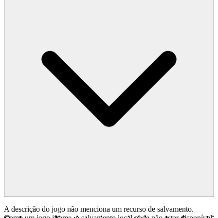
A descrição do jogo não menciona um recurso de salvamento.
Como um jogo iframe, o salvamento local pode não estar disponível.