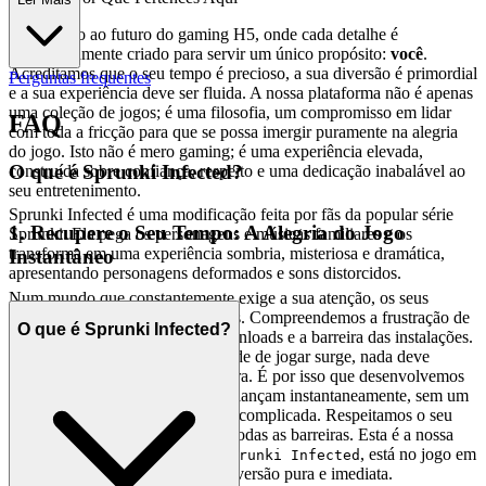
Bem-vindo ao futuro do gaming H5, onde cada detalhe é
meticulosamente criado para servir um único propósito:
você
.
Acreditamos que o seu tempo é precioso, a sua diversão é primordial
Perguntas frequentes
e a sua experiência deve ser fluida. A nossa plataforma não é apenas
uma coleção de jogos; é uma filosofia, um compromisso em lidar
FAQ
com toda a fricção para que se possa imergir puramente na alegria
do jogo. Isto não é mero gaming; é uma experiência elevada,
O que é Sprunki Infected?
construída sobre confiança, respeito e uma dedicação inabalável ao
seu entretenimento.
Sprunki Infected é uma modificação feita por fãs da popular série
1. Recupere o Seu Tempo: A Alegria do Jogo
Sprunki. Ela pega os personagens e músicas familiares e os
transforma em uma experiência sombria, misteriosa e dramática,
Instantâneo
apresentando personagens deformados e sons distorcidos.
Num mundo que constantemente exige a sua atenção, os seus
momentos de escape são sagrados. Compreendemos a frustração de
O que é Sprunki Infected?
esperar, o aborrecimento dos downloads e a barreira das instalações.
Acreditamos que quando a vontade de jogar surge, nada deve
interpor-se entre si e a sua aventura. É por isso que desenvolvemos
uma plataforma onde os jogos se lançam instantaneamente, sem um
único download ou configuração complicada. Respeitamos o seu
precioso tempo livre eliminando todas as barreiras. Esta é a nossa
promessa: quando quiser jogar
, está no jogo em
Sprunki Infected
segundos. Sem fricção, apenas diversão pura e imediata.