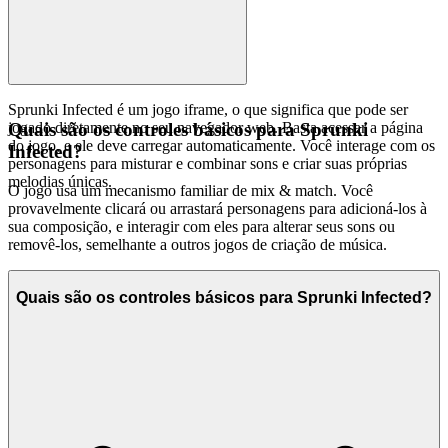
Sprunki Infected é um jogo iframe, o que significa que pode ser
jogado diretamente no seu navegador web. Basta acessar a página
Quais são os controles básicos para Sprunki
do jogo, e ele deve carregar automaticamente. Você interage com os
Infected?
personagens para misturar e combinar sons e criar suas próprias
melodias únicas.
O jogo usa um mecanismo familiar de mix & match. Você
provavelmente clicará ou arrastará personagens para adicioná-los à
sua composição, e interagir com eles para alterar seus sons ou
removê-los, semelhante a outros jogos de criação de música.
Quais são os controles básicos para Sprunki Infected?