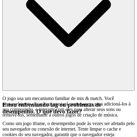
O jogo usa um mecanismo familiar de mix & match. Você
provavelmente clicará ou arrastará personagens para adicioná-los à
Estou enfrentando lag ou problemas de
sua composição, e interagir com eles para alterar seus sons ou
desempenho. O que devo fazer?
removê-los, semelhante a outros jogos de criação de música.
Como um jogo iframe, o desempenho pode às vezes ser afetado pelo
seu navegador ou conexão de internet. Tente limpar o cache e
cookies do seu navegador, garantir que o navegador esteja