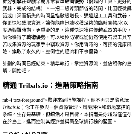
計分引擎
在遊戲早期非常看重
經濟優勢
（優越的工具、更好的
武器、完成的結構）。一把二級斧頭節省的時間，比因輕微飢
餓或口渴而損失的時間呈指數級增長。通過趕工工具和武器，
你更快地獲取資源，讓你能夠迅速收穫足夠的臨時食物/水以
度過艱難時期。更重要的是，這種快速獲得優越武器的手段，
讓你獲得了
戰術優勢
，可以積極防禦或從仍然使用石製工具辛
苦收集資源的玩家手中竊取資源。你用暫時的、可控的健康風
險，換取了永久的、壓倒性的經濟和軍事優勢。
計劃的時間已經結束。精準執行，掌控資源流，並佔領你的島
嶼。開始吧。
精通 Tribals.io：進階策略指南
mb-4 text-foreground">歡迎來到指導課程。你不再只是隨意玩
Tribals.io
；你正在參與一個資源管理、風險評估和環境掌控的
系統。生存是基礎，但
統治
才是目標。本指南是你超越僅僅存
在於島上，進而控制其經濟並稱霸全球排行榜的藍圖。