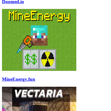
Doomed.io
MineEnergy.fun