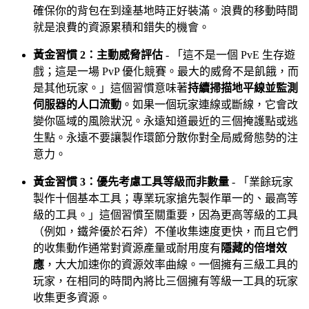
確保你的背包在到達基地時正好裝滿。浪費的移動時間
就是浪費的資源累積和錯失的機會。
黃金習慣 2：主動威脅評估
- 「這不是一個 PvE 生存遊
戲；這是一場 PvP 優化競賽。最大的威脅不是飢餓，而
是其他玩家。」這個習慣意味著
持續掃描地平線並監測
伺服器的人口流動
。如果一個玩家連線或斷線，它會改
變你區域的風險狀況。永遠知道最近的三個掩護點或逃
生點。永遠不要讓製作環節分散你對全局威脅態勢的注
意力。
黃金習慣 3：優先考慮工具等級而非數量
- 「業餘玩家
製作十個基本工具；專業玩家搶先製作單一的、最高等
級的工具。」這個習慣至關重要，因為更高等級的工具
（例如，鐵斧優於石斧）不僅收集速度更快，而且它們
的收集動作通常對資源產量或耐用度有
隱藏的倍增效
應
，大大加速你的資源效率曲線。一個擁有三級工具的
玩家，在相同的時間內將比三個擁有等級一工具的玩家
收集更多資源。