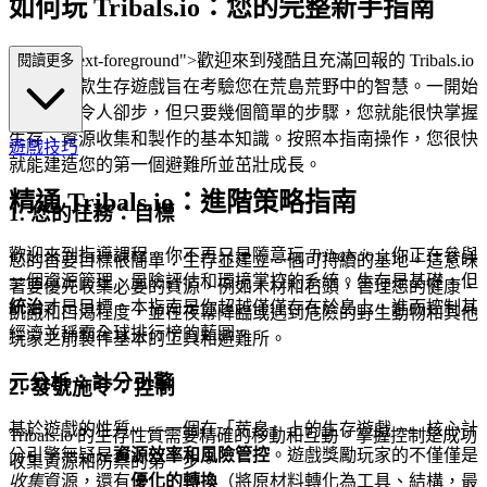
如何玩 Tribals.io：您的完整新手指南
s="mb-4 text-foreground">歡迎來到殘酷且充滿回報的 Tribals.io
閱讀更多
世界！這款生存遊戲旨在考驗您在荒島荒野中的智慧。一開始
可能看似令人卻步，但只要幾個簡單的步驟，您就能很快掌握
生存、資源收集和製作的基本知識。按照本指南操作，您很快
遊戲技巧
就能建造您的第一個避難所並茁壯成長。
精通 Tribals.io：進階策略指南
1. 您的任務：目標
歡迎來到指導課程。你不再只是隨意玩
Tribals.io
；你正在參與
您的首要目標很簡單：生存並建立一個可持續的基地。這意味
一個資源管理、風險評估和環境掌控的系統。生存是基礎，但
著要優先收集必要的資源，例如木材和石頭，管理您的健康、
統治
才是目標。本指南是你超越僅僅存在於島上，進而控制其
飢餓和口渴程度，並在夜幕降臨或遇到危險的野生動物和其他
經濟並稱霸全球排行榜的藍圖。
玩家之前製作基本的工具和避難所。
元分析：計分引擎
2. 發號施令：控制
基於遊戲的性質——一個在「荒島」上的生存遊戲——核心計
Tribals.io 的生存性質需要精確的移動和互動。掌握控制是成功
分引擎無疑是
資源效率和風險管控
。遊戲獎勵玩家的不僅僅是
收集資源和防禦的第一步。
收集
資源，還有
優化的轉換
（將原材料轉化為工具、結構，最