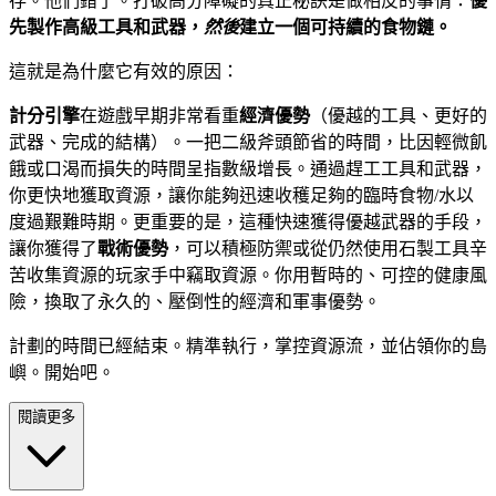
存。他們錯了。打破高分障礙的真正秘訣是做相反的事情：
優
先製作高級工具和武器，
然後
建立一個可持續的食物鏈。
這就是為什麼它有效的原因：
計分引擎
在遊戲早期非常看重
經濟優勢
（優越的工具、更好的
武器、完成的結構）。一把二級斧頭節省的時間，比因輕微飢
餓或口渴而損失的時間呈指數級增長。通過趕工工具和武器，
你更快地獲取資源，讓你能夠迅速收穫足夠的臨時食物/水以
度過艱難時期。更重要的是，這種快速獲得優越武器的手段，
讓你獲得了
戰術優勢
，可以積極防禦或從仍然使用石製工具辛
苦收集資源的玩家手中竊取資源。你用暫時的、可控的健康風
險，換取了永久的、壓倒性的經濟和軍事優勢。
計劃的時間已經結束。精準執行，掌控資源流，並佔領你的島
嶼。開始吧。
閱讀更多