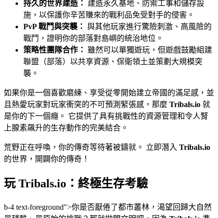
持久的世界建造：
建造永久基地、防禦工事和儲存設
施，以保護你辛苦賺來的戰利品免受對手的侵害。
PvP 戰鬥與突襲：
與其他玩家進行驚險刺激、高風險的
戰鬥，證明你的部落對島嶼的統治地位。
策略性團隊合作：
雖然可以單獨遊玩，但遊戲鼓勵組建
聯盟（部落）以共享資源、保衛領土並策劃大規模突
襲。
如果你是一個喜歡磨練、享受從零開始建立帝國的滿足感，並
且熱愛玩家對玩家衝突的不可預測緊張感，那麼
Tribals.io
就
是你的下一個癮。 它提供了具有挑戰性的資源管理和令人腎
上腺素飆升的生存動作的完美結合。
荒野正在呼喚，你的傳奇等待著被鑄就。 立即潛入
Tribals.io
的世界，開闢你的傳奇！
玩 Tribals.io：終極生存考驗
b-4 text-foreground">你是否厭倦了都市叢林，渴望回歸大自然