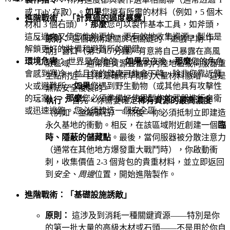
或 'Tab' 存取）。
如果
您擁有所需的材料（例如，5 個木
進階戰術： 「計算過的過度暴露」
材和 3 個石頭），
那麼
您可以製作基本工具，如斧頭，
這反過來又使您能夠更快、更有效地收集資源。製作是
原則：
這個戰術是關於在關鍵的「遊戲早期-中
解鎖更好的裝備和避難所的關鍵。
期」窗口（第 5-15 分鐘）有意將自己暴露在高風
環境危害：
世界是危險的。
如果
是夜晚，
那麼
您的角色
險區域——通常是資源豐富的內陸地區或伺服器重
會感到寒冷，並且您的健康可能會下降，除非您靠近篝
生點附近。目標是確保早期的大量材料激增，這是
火或避難所。
如果
您遇到野生動物（或其他具有攻擊性
無法安全複製的。
的玩家），
那麼
您必須準備好使用製作的武器進行自衛
執行：
首先，你需要確定
稀有資源的最高濃度
或迅速逃跑。您必須建造一個安全區。
（例如，金屬礦石）。然後，你必須抵制立即建造
永久基地的衝動。相反，在該區域附近創建一個
臨
時、隱蔽的儲藏點
。最後，當伺服器被分散注意力
（通常在其他地方爆發重大戰鬥時），你啟動衝
刺，收集價值 2-3 個背包的貴重材料，並立即返回
到
安全、周邊
位置，開始進階製作。
進階戰術：「基礎設施誘敵」
原則：
這涉及到消耗一種關鍵資源——特別是你
的第一批大量的高級木材或石頭——不是用於你自