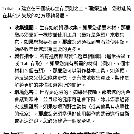
Tribals.io 建立在三個核心生存原則之上。理解這些，您就能夠
在其他人失敗的地方蓬勃發展。
收集迴圈：
生存始於資源收集。
如果
您想要木材，
那麼
您必須靠近一棵樹並使用工具（最好是斧頭）來收集
它。
如果
您想要石頭，
那麼
您必須找到岩石並使用鎬。
始終收集比您認為需要的更多。
製作指令：
所有進度都與製作選單相關聯（通常透過 'I'
或 'Tab' 存取）。
如果
您擁有所需的材料（例如，5 個木
材和 3 個石頭），
那麼
您可以製作基本工具，如斧頭，
這反過來又使您能夠更快、更有效地收集資源。製作是
解鎖更好的裝備和避難所的關鍵。
環境危害：
世界是危險的。
如果
是夜晚，
那麼
您的角色
會感到寒冷，並且您的健康可能會下降，除非您靠近篝
火或避難所。
如果
您遇到野生動物（或其他具有攻擊性
的玩家），
那麼
您必須準備好使用製作的武器進行自衛
或迅速逃跑。您必須建造一個安全區。