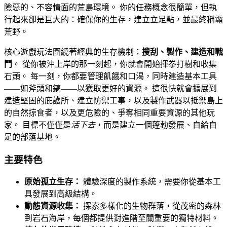
險惡的、不容情面的荒島環境。 你的任務概念很簡單，但執
行起來卻是巨大的：確保你的生存，建立立足點，並最終稱霸
荒野。
核心遊戲玩法圍繞著經典的生存機制：
搜刮、製作、建造和戰
鬥
。 從你被沖上岸的那一刻起，你就會開始揮拳打樹和收集
石頭。 每一刻，你都要管理飢餓和口渴，同時建造基本工具
——如斧頭和鎬——以獲取更好的資源。 這很快就會擴展到
建造堅固的庇護所、建立防禦工事，以及製作武器以抵禦島上
的自然掠食者，以及更危險的、爭奪相同重要資源的其他玩
家。 目標不僅僅是
活下去
，而是建立一個蓬勃發展、自給自
足的部落基地。
主要特色
原始孤立生存：
體驗深度的製作系統，需要你從基本工
具發展到高級結構。
動態資源收集：
探索多樣化的生物群落，從茂密的森林
到岩石海岸，每個都提供對進階至關重要的獨特材料。