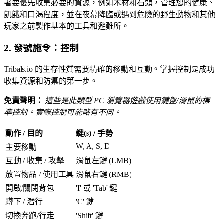
著要優先收集必要的資源，例如木材和石頭，管理您的健康、
飢餓和口渴程度，並在夜幕降臨或遇到危險的野生動物和其他
玩家之前製作基本的工具和避難所。
2. 發號施令：控制
Tribals.io 的生存性質需要精確的移動和互動。掌握控制是成功
收集資源和防禦的第一步。
免責聲明：
這些是此類型 PC 瀏覽器遊戲使用鍵盤/滑鼠的標
準控制。實際控制可能略有不同。
動作 / 目的
鍵(s) / 手勢
W, A, S, D
主要移動
互動 / 收集 / 攻擊
滑鼠左鍵 (LMB)
放置物品 / 使用工具
滑鼠右鍵 (RMB)
開啟/關閉背包
'I' 或 'Tab' 鍵
蹲下 / 潛行
'C' 鍵
切換奔跑/行走
'Shift' 鍵