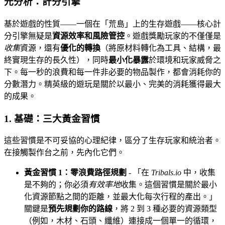
元分析：計分引擎
基於遊戲的性質——一個在「荒島」上的生存遊戲——核心計
分引擎無疑是
資源效率和風險管控
。遊戲獎勵玩家的不僅僅是
收集
資源，還有
優化的轉換
（將原材料轉化為工具、結構，最
終實現生存的長久性），同時
最小化暴露
於環境和玩家威脅之
下。每一秒的浪費和每一件非必要的物品製作，都會消耗你的
分數潛力。精英級的遊玩是關於以最小、完美的消耗獲得最大
的成果。
1. 基礎：三大黃金習慣
這些習慣是不可妥協的心理紀律，區分了生存玩家和統治者。
在接觸製作台之前，先內化它們。
黃金習慣 1：零浪費路徑規劃
- 「在
Tribals.io
中，收集
是不夠的；你必須
有效率地
收集。這個習慣是關於最小
化資源節點之間的距離，並最大化每次行程的產出。」
關鍵是
預先規劃你的路線
，將 2 到 3 種必要的資源類型
（例如，木材、石頭、纖維）連接成一個單一的循環，