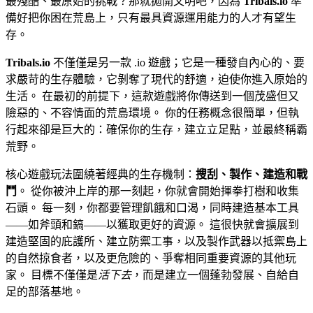
最殘酷、最原始的挑戰？那就拋開文明吧，因為
Tribals.io
準
備好把你困在荒島上，只有最具資源運用能力的人才有望生
存。
Tribals.io
不僅僅是另一款 .io 遊戲；它是一種發自內心的、要
求嚴苛的生存體驗，它剝奪了現代的舒適，迫使你進入原始的
生活。 在最初的前提下，這款遊戲將你傳送到一個茂盛但又
險惡的、不容情面的荒島環境。 你的任務概念很簡單，但執
行起來卻是巨大的：確保你的生存，建立立足點，並最終稱霸
荒野。
核心遊戲玩法圍繞著經典的生存機制：
搜刮、製作、建造和戰
鬥
。 從你被沖上岸的那一刻起，你就會開始揮拳打樹和收集
石頭。 每一刻，你都要管理飢餓和口渴，同時建造基本工具
——如斧頭和鎬——以獲取更好的資源。 這很快就會擴展到
建造堅固的庇護所、建立防禦工事，以及製作武器以抵禦島上
的自然掠食者，以及更危險的、爭奪相同重要資源的其他玩
家。 目標不僅僅是
活下去
，而是建立一個蓬勃發展、自給自
足的部落基地。