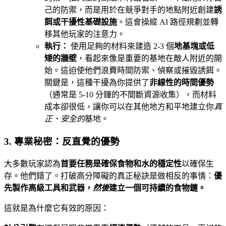
己的防禦，而是用於在競爭對手的地點附近創建
誘
餌或干擾性基礎設施
。這會操縱 AI 路徑規劃並轉
移其他玩家的注意力。
執行：
使用足夠的材料來建造 2-3 個
地基塊或低
矮的牆壁
，看起來像是重要的基地在敵人附近的開
始。這迫使他們浪費時間防禦、偵察或摧毀誘餌。
關鍵是，這種干擾為你提供了
非線性的時間優勢
（通常是 5-10 分鐘的不間斷資源收集），而材料
成本卻很低，讓你可以在其他地方和平地建立你
真
正、安全的
基地。
3. 專業秘密：反直覺的優勢
大多數玩家認為
首要任務是確保食物和水的穩定性
以確保生
存。他們錯了。打破高分障礙的真正秘訣是做相反的事情：
優
先製作高級工具和武器，
然後
建立一個可持續的食物鏈。
這就是為什麼它有效的原因：