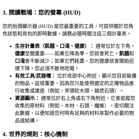
3. 閱讀戰場：您的螢幕 (HUD)
您的抬頭顯示器 (HUD) 是您最重要的工具，可提供關於您角
色狀態和背包的即時數據。請務必隨時關注這三個計量表。
生存計量表（飢餓、口渴、健康）：
通常位於左下角。
健康
至關重要——如果它降為零，您就會死亡。
飢餓
和
口渴
會不斷減少；如果它們耗盡，您的健康就會開始迅
速下降。您必須不斷地吃喝。
有效工具/武器槽：
位於底部中心附近，顯示您目前裝備
的物品。這很重要，因為您只能使用選定的正確物品進
行收集或建造（例如，斧頭砍木頭，鎬挖石頭）。
資源顯示：
通常位於右上角或右下角附近，它會追蹤您
收集的原材料（例如，木材、石頭、纖維）。密切關注
此數據，以便知道您何時有足夠的材料來製作必要的物
品或結構。
4. 世界的規則：核心機制