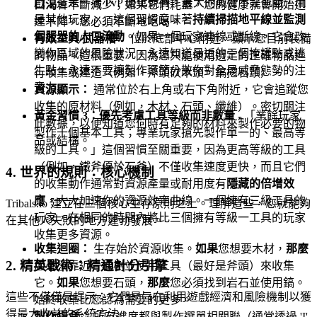
戲；這是一場 PvP 優化競賽。最大的威脅不是飢餓，而
口渴
會不斷減少；如果它們耗盡，您的健康就會開始迅
是其他玩家。」這個習慣意味著
持續掃描地平線並監測
速下降。您必須不斷地吃喝。
伺服器的人口流動
。如果一個玩家連線或斷線，它會改
有效工具/武器槽：
位於底部中心附近，顯示您目前裝備
變你區域的風險狀況。永遠知道最近的三個掩護點或逃
的物品。這很重要，因為您只能使用選定的正確物品進
生點。永遠不要讓製作環節分散你對全局威脅態勢的注
行收集或建造（例如，斧頭砍木頭，鎬挖石頭）。
意力。
資源顯示：
通常位於右上角或右下角附近，它會追蹤您
收集的原材料（例如，木材、石頭、纖維）。密切關注
黃金習慣 3：優先考慮工具等級而非數量
- 「業餘玩家
此數據，以便知道您何時有足夠的材料來製作必要的物
製作十個基本工具；專業玩家搶先製作單一的、最高等
品或結構。
級的工具。」這個習慣至關重要，因為更高等級的工具
（例如，鐵斧優於石斧）不僅收集速度更快，而且它們
4. 世界的規則：核心機制
的收集動作通常對資源產量或耐用度有
隱藏的倍增效
應
，大大加速你的資源效率曲線。一個擁有三級工具的
Tribals.io 建立在三個核心生存原則之上。理解這些，您就能夠
玩家，在相同的時間內將比三個擁有等級一工具的玩家
在其他人失敗的地方蓬勃發展。
收集更多資源。
收集迴圈：
生存始於資源收集。
如果
您想要木材，
那麼
2. 精英戰術：精通計分引擎
您必須靠近一棵樹並使用工具（最好是斧頭）來收集
它。
如果
您想要石頭，
那麼
您必須找到岩石並使用鎬。
這些不僅僅是提示；它們是旨在利用遊戲經濟和風險機制以獲
始終收集比您認為需要的更多。
得最大收益的系統方法。
製作指令：
所有進度都與製作選單相關聯（通常透過 'I'