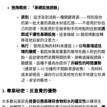
進階戰術：「基礎設施誘敵」
原則：
這涉及到消耗一種關鍵資源——特別是你
的第一批大量的高級木材或石頭——不是用於你自
己的防禦，而是用於在競爭對手的地點附近創建
誘
餌或干擾性基礎設施
。這會操縱 AI 路徑規劃並轉
移其他玩家的注意力。
執行：
使用足夠的材料來建造 2-3 個
地基塊或低
矮的牆壁
，看起來像是重要的基地在敵人附近的開
始。這迫使他們浪費時間防禦、偵察或摧毀誘餌。
關鍵是，這種干擾為你提供了
非線性的時間優勢
（通常是 5-10 分鐘的不間斷資源收集），而材料
成本卻很低，讓你可以在其他地方和平地建立你
真
正、安全的
基地。
3. 專業秘密：反直覺的優勢
大多數玩家認為
首要任務是確保食物和水的穩定性
以確保生