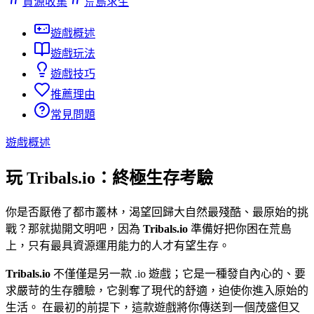
資源收集
荒島求生
遊戲概述
遊戲玩法
遊戲技巧
推薦理由
常見問題
遊戲概述
玩 Tribals.io：終極生存考驗
你是否厭倦了都市叢林，渴望回歸大自然最殘酷、最原始的挑
戰？那就拋開文明吧，因為
Tribals.io
準備好把你困在荒島
上，只有最具資源運用能力的人才有望生存。
Tribals.io
不僅僅是另一款 .io 遊戲；它是一種發自內心的、要
求嚴苛的生存體驗，它剝奪了現代的舒適，迫使你進入原始的
生活。 在最初的前提下，這款遊戲將你傳送到一個茂盛但又