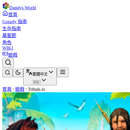
Dandys World
首頁
Gourdy 指南
生存指南
萬聖節
角色
WIKI
遊戲
繁體中文
🇭🇰
首頁
遊戲
Tribals.io