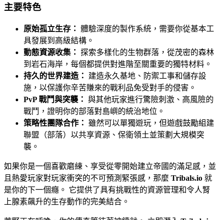
主要特色
原始孤立生存：
體驗深度的製作系統，需要你從基本工
具發展到高級結構。
動態資源收集：
探索多樣化的生物群落，從茂密的森林
到岩石海岸，每個都提供對進階至關重要的獨特材料。
持久的世界建造：
建造永久基地、防禦工事和儲存設
施，以保護你辛苦賺來的戰利品免受對手的侵害。
PvP 戰鬥與突襲：
與其他玩家進行驚險刺激、高風險的
戰鬥，證明你的部落對島嶼的統治地位。
策略性團隊合作：
雖然可以單獨遊玩，但遊戲鼓勵組建
聯盟（部落）以共享資源、保衛領土並策劃大規模突
襲。
如果你是一個喜歡磨練、享受從零開始建立帝國的滿足感，並
且熱愛玩家對玩家衝突的不可預測緊張感，那麼
Tribals.io
就
是你的下一個癮。 它提供了具有挑戰性的資源管理和令人腎
上腺素飆升的生存動作的完美結合。