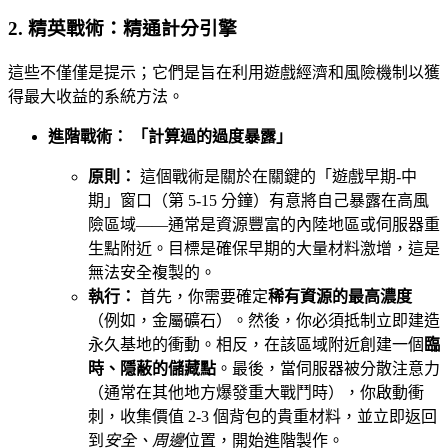
2. 精英戰術：精通計分引擎
這些不僅僅是提示；它們是旨在利用遊戲經濟和風險機制以獲
得最大收益的系統方法。
進階戰術： 「計算過的過度暴露」
原則：
這個戰術是關於在關鍵的「遊戲早期-中
期」窗口（第 5-15 分鐘）有意將自己暴露在高風
險區域——通常是資源豐富的內陸地區或伺服器重
生點附近。目標是確保早期的大量材料激增，這是
無法安全複製的。
執行：
首先，你需要確定
稀有資源的最高濃度
（例如，金屬礦石）。然後，你必須抵制立即建造
永久基地的衝動。相反，在該區域附近創建一個
臨
時、隱蔽的儲藏點
。最後，當伺服器被分散注意力
（通常在其他地方爆發重大戰鬥時），你啟動衝
刺，收集價值 2-3 個背包的貴重材料，並立即返回
到
安全、周邊
位置，開始進階製作。