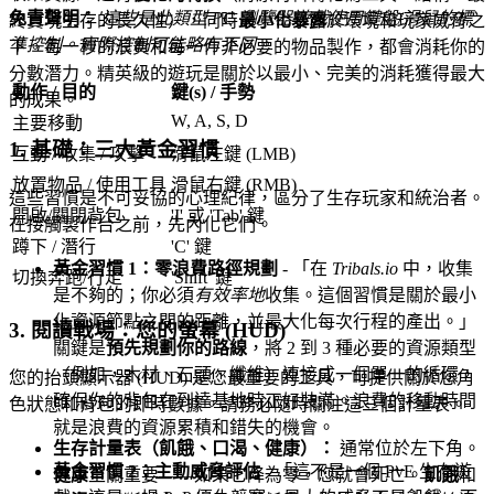
免責聲明：
這些是此類型 PC 瀏覽器遊戲使用鍵盤/滑鼠的標
終實現生存的長久性），同時
最小化暴露
於環境和玩家威脅之
準控制。實際控制可能略有不同。
下。每一秒的浪費和每一件非必要的物品製作，都會消耗你的
分數潛力。精英級的遊玩是關於以最小、完美的消耗獲得最大
動作 / 目的
鍵(s) / 手勢
的成果。
W, A, S, D
主要移動
1. 基礎：三大黃金習慣
互動 / 收集 / 攻擊
滑鼠左鍵 (LMB)
放置物品 / 使用工具
滑鼠右鍵 (RMB)
這些習慣是不可妥協的心理紀律，區分了生存玩家和統治者。
開啟/關閉背包
'I' 或 'Tab' 鍵
在接觸製作台之前，先內化它們。
蹲下 / 潛行
'C' 鍵
黃金習慣 1：零浪費路徑規劃
- 「在
Tribals.io
中，收集
切換奔跑/行走
'Shift' 鍵
是不夠的；你必須
有效率地
收集。這個習慣是關於最小
化資源節點之間的距離，並最大化每次行程的產出。」
3. 閱讀戰場：您的螢幕 (HUD)
關鍵是
預先規劃你的路線
，將 2 到 3 種必要的資源類型
（例如，木材、石頭、纖維）連接成一個單一的循環，
您的抬頭顯示器 (HUD) 是您最重要的工具，可提供關於您角
確保你的背包在到達基地時正好裝滿。浪費的移動時間
色狀態和背包的即時數據。請務必隨時關注這三個計量表。
就是浪費的資源累積和錯失的機會。
生存計量表（飢餓、口渴、健康）：
通常位於左下角。
黃金習慣 2：主動威脅評估
- 「這不是一個 PvE 生存遊
健康
至關重要——如果它降為零，您就會死亡。
飢餓
和