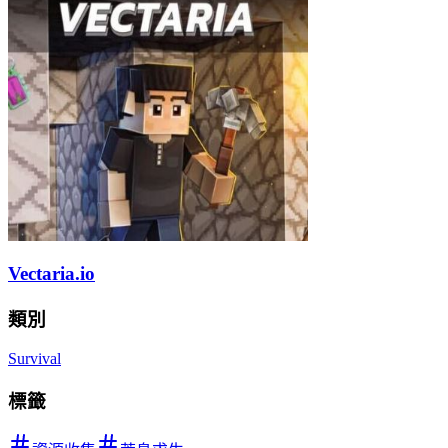
Vectaria.io
類別
Survival
標籤