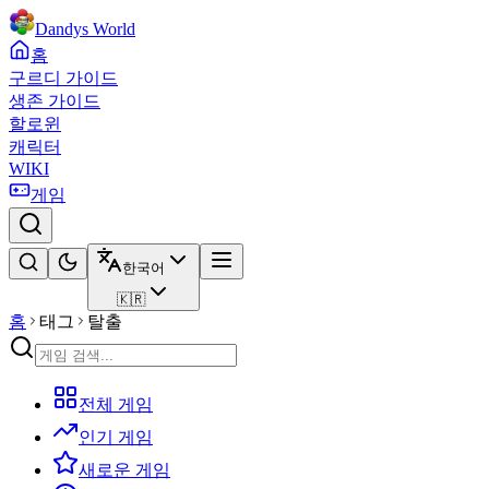
Dandys World
홈
구르디 가이드
생존 가이드
할로윈
캐릭터
WIKI
게임
한국어
🇰🇷
홈
태그
탈출
전체 게임
인기 게임
새로운 게임