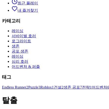
최근 플레이
내 즐겨찾기
카테고리
레이싱
서바이벌 호러
로그라이트
생존
공포 생존
레이싱
심리 호러
어드벤처 & 퍼즐
태그
Endless Runner
2
Puzzle
3
Roblox
1
건설
2
생존 공포
7
전략
1
어드벤처
탈출