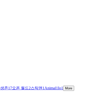
6
생존
17
오픈 월드
2
스틱맨
1
Animal
1
Io
1
More