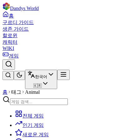
Dandys World
홈
구르디 가이드
생존 가이드
할로윈
캐릭터
WIKI
게임
한국어
🇰🇷
홈
태그
Animal
전체 게임
인기 게임
새로운 게임