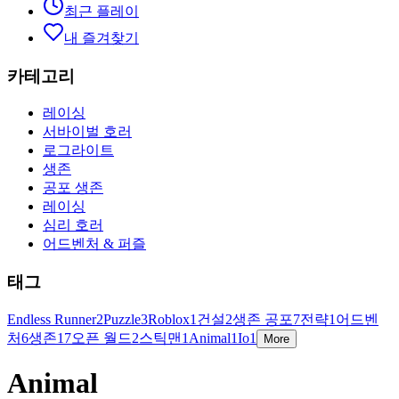
최근 플레이
내 즐겨찾기
카테고리
레이싱
서바이벌 호러
로그라이트
생존
공포 생존
레이싱
심리 호러
어드벤처 & 퍼즐
태그
Endless Runner
2
Puzzle
3
Roblox
1
건설
2
생존 공포
7
전략
1
어드벤
처
6
생존
17
오픈 월드
2
스틱맨
1
Animal
1
Io
1
More
Animal