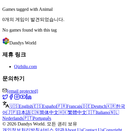
Games tagged with Animal
0개의 게임이 발견되었습니다.
No games found with this tag
Dandys World
제휴 링크
Qizhilu.com
문의하기
[email protected]
🇺🇸
English
🇪🇸
Español
🇫🇷
Français
🇩🇪
Deutsch
🇰🇷
한국
어
🇯🇵
日本語
🇨🇳
简体中文
🇭🇰
繁體中文
🇮🇹
Italiano
🇳🇱
Nederlands
🇵🇹
Português
©
2026
Dandys World
.
모든 권리 보유
개인정보처리방침
서비스 약관
About Us
Contact Us
Copyright