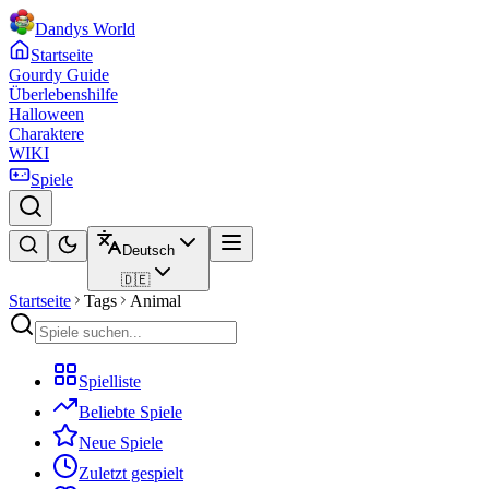
Dandys World
Startseite
Gourdy Guide
Überlebenshilfe
Halloween
Charaktere
WIKI
Spiele
Deutsch
🇩🇪
Startseite
Tags
Animal
Spielliste
Beliebte Spiele
Neue Spiele
Zuletzt gespielt