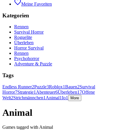
Meine Favoriten
Kategorien
Rennen
Survival Horror
Roguelite
Überleben
Horror Survival
Rennen
Psychohorror
Adventure & Puzzle
Tags
Endless Runner
2
Puzzle
3
Roblox
1
Bauen
2
Survival
Horror
7
Strategie
1
Abenteuer
6
Überleben
17
Offene
Welt
2
Strichmännchen
1
Animal
1
Io
1
More
Animal
Games tagged with Animal