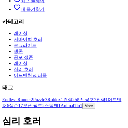
최근 플레이
내 즐겨찾기
카테고리
레이싱
서바이벌 호러
로그라이트
생존
공포 생존
레이싱
심리 호러
어드벤처 & 퍼즐
태그
Endless Runner
2
Puzzle
3
Roblox
1
건설
2
생존 공포
7
전략
1
어드벤
처
6
생존
17
오픈 월드
2
스틱맨
1
Animal
1
Io
1
More
심리 호러