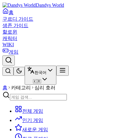
Dandys World
홈
구르디 가이드
생존 가이드
할로윈
캐릭터
WIKI
게임
한국어
🇰🇷
홈
카테고리
심리 호러
전체 게임
인기 게임
새로운 게임