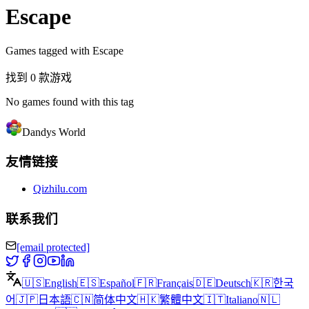
Escape
Games tagged with Escape
找到 0 款游戏
No games found with this tag
Dandys World
友情链接
Qizhilu.com
联系我们
[email protected]
🇺🇸
English
🇪🇸
Español
🇫🇷
Français
🇩🇪
Deutsch
🇰🇷
한국
어
🇯🇵
日本語
🇨🇳
简体中文
🇭🇰
繁體中文
🇮🇹
Italiano
🇳🇱