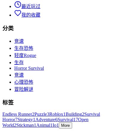
最近玩过
我的收藏
分类
竞速
生存恐怖
轻度Rogue
生存
Horror Survival
竞速
心理恐怖
冒险解谜
标签
Endless Runner
2
Puzzle
3
Roblox
1
Building
2
Survival
Horror
7
Strategy
1
Adventure
6
Survival
17
Open
World
2
Stickman
1
Animal
1
Io
1
More