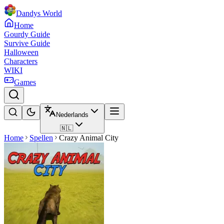
Dandys World
Home
Gourdy Guide
Survive Guide
Halloween
Characters
WIKI
Games
Nederlands
🇳🇱
Home
Spellen
Crazy Animal City