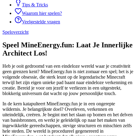
Tips & Tricks
Waarom hier spelen?
Veelgestelde vragen
Speloverzicht
Speel MineEnergy.fun: Laat Je Innerlijke
Architect Los!
Heb je ooit gedroomd van een eindeloze wereld waar je creativiteit
geen grenzen kent? MineEnergy.fun is niet zomaar een spel; het is je
volgende obsessie, die sterk leunt op de legendarische Minecraft
terwijl het zijn eigen unieke pad baant naar eindeloze verkenning en
creatie. Bereid je voor om jezelf te verliezen in een uitgestrekt,
blokkerig universum dat wacht op jouw persoonlijke touch.
In de kern katapulteert MineEnergy.fun je in een ongerepte
wildernis. Je belangrijkste doel? Overleven, verkennen en
uiteindelijk, creëren. Je begint met het slaan op bomen en het delven
van basisbronnen, en werkt je geleidelijk op naar het maken van
ingewikkelde gereedschappen, stevige structuren en misschien zelfs
hele steden. De wereld is procedureel gegenereerd in