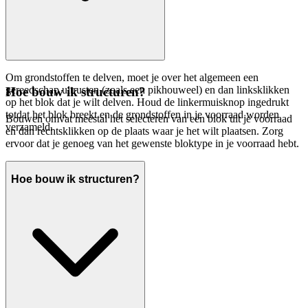
Om grondstoffen te delven, moet je over het algemeen een
gereedschap uitrusten (zoals een pikhouweel) en dan linksklikken
Hoe bouw ik structuren?
op het blok dat je wilt delven. Houd de linkermuisknop ingedrukt
totdat het blok breekt en de grondstoffen in je voorraad worden
Bouwen omvat meestal het selecteren van een blok uit je voorraad
verzameld.
en dan rechtsklikken op de plaats waar je het wilt plaatsen. Zorg
ervoor dat je genoeg van het gewenste bloktype in je voorraad hebt.
Hoe bouw ik structuren?