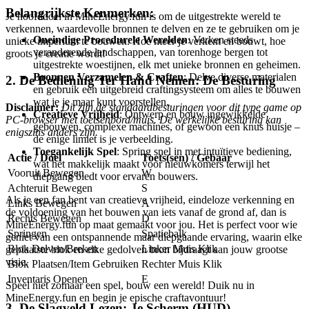
Belangrijkste Kenmerken:
Je hoofddoel in MineEnergy.fun is om de uitgestrekte wereld te
verkennen, waardevolle bronnen te delven en ze te gebruiken om je
Oneindige Procedurele Werelden
: Verken steeds
unieke imperium te bouwen. Hoe meer je verkent en bouwt, hoe
veranderende landschappen, van torenhoge bergen tot
groots je creatie wordt!
uitgestrekte woestijnen, elk met unieke bronnen en geheimen.
Bronnen Verzamelen & Craften
: Delve diverse materialen
2. De Bediening Ter Hand Nemen: De Besturing
en gebruik een uitgebreid craftingsysteem om alles te bouwen
wat je je maar kunt voorstellen.
Disclaimer:
Dit zijn de standaardbesturingen voor dit type game op
Creatieve Vrijheid
: Ontwerp en bouw ingewikkelde
PC-browser met toetsenbord/muis. De werkelijke besturing kan
gebouwen, complexe machines, of gewoon een knus huisje –
enigszins anders zijn.
de enige limiet is je verbeelding.
Toegankelijk Spel
: Spring snel in met intuïtieve bediening,
Actie / Doel
Toets(sen) / Gebaar
wat het makkelijk maakt voor nieuwkomers terwijl het
Vooruit Bewegen
W
diepgang biedt voor ervaren bouwers.
Achteruit Bewegen
S
Als je een fan bent van creatieve vrijheid, eindeloze verkenning en
Links Bewegen
A
de voldoening van het bouwen van iets vanaf de grond af, dan is
Rechts Bewegen
D
MineEnergy.fun op maat gemaakt voor jou. Het is perfect voor wie
Springen
Spatiebalk
geniet van een ontspannende maar diepgaande ervaring, waarin elke
Blok Delven/Breken
Linker Muis Klik
geplaatste blok en elke gedolven bron bijdraagt aan jouw grootse
visie.
Blok Plaatsen/Item Gebruiken
Rechter Muis Klik
Inventaris Openen
E
Speel niet zomaar een spel, bouw een wereld! Duik nu in
MineEnergy.fun en begin je epische craftavontuur!
3. De Slagveld Lezen: Je Scherm (HUD)