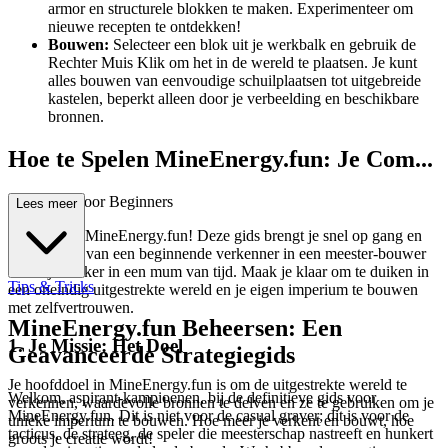
armor en structurele blokken te maken. Experimenteer om
nieuwe recepten te ontdekken!
Bouwen:
Selecteer een blok uit je werkbalk en gebruik de
Rechter Muis Klik om het in de wereld te plaatsen. Je kunt
alles bouwen van eenvoudige schuilplaatsen tot uitgebreide
kastelen, beperkt alleen door je verbeelding en beschikbare
bronnen.
Hoe te Spelen MineEnergy.fun: Je Com...
plete Gids voor Beginners
Lees meer
Welkom bij MineEnergy.fun! Deze gids brengt je snel op gang en
verandert je van een beginnende verkenner in een meester-bouwer
en -mijnwerker in een mum van tijd. Maak je klaar om te duiken in
Tips & Tricks
een oneindig uitgestrekte wereld en je eigen imperium te bouwen
met zelfvertrouwen.
MineEnergy.fun Beheersen: Een
1. Je Missie: Het Doel
Geavanceerde Strategiegids
Je hoofddoel in MineEnergy.fun is om de uitgestrekte wereld te
Welkom, aspirant-kampioenen, bij de definitieve gids voor
verkennen, waardevolle bronnen te delven en ze te gebruiken om je
MineEnergy.fun. Dit is niet voor de casual graver; dit is voor de
unieke imperium te bouwen. Hoe meer je verkent en bouwt, hoe
tacticus, de strateeg, de speler die meesterschap nastreeft en hunkert
groots je creatie wordt!