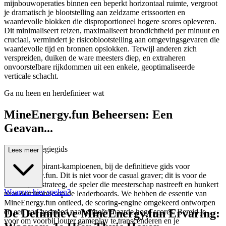
mijnbouwoperaties binnen een beperkt horizontaal ruimte, vergroot
je dramatisch je blootstelling aan zeldzame ertssoorten en
waardevolle blokken die disproportioneel hogere scores opleveren.
Dit minimaliseert reizen, maximaliseert brondichtheid per minuut en
cruciaal, vermindert je risicoblootstelling aan omgevingsgevaren die
waardevolle tijd en bronnen opslokken. Terwijl anderen zich
verspreiden, duiken de ware meesters diep, en extraheren
onvoorstelbare rijkdommen uit een enkele, geoptimaliseerde
verticale schacht.
Ga nu heen en herdefinieer wat
MineEnergy.fun Beheersen: Een
Geavan...
ceerde Strategiegids
Lees meer
Welkom, aspirant-kampioenen, bij de definitieve gids voor
MineEnergy.fun. Dit is niet voor de casual graver; dit is voor de
tacticus, de strateeg, de speler die meesterschap nastreeft en hunkert
Waarom hier spelen?
naar dominantie op de leaderboards. We hebben de essentie van
MineEnergy.fun ontleed, de scoring-engine omgekeerd ontworpen
De Definitieve MineEnergy.fun Ervaring:
en een pad gesmeed naar ongeëvenaarde hoge scores. Bereid je
voor om voorbij louter gameplay te transcenderen en je