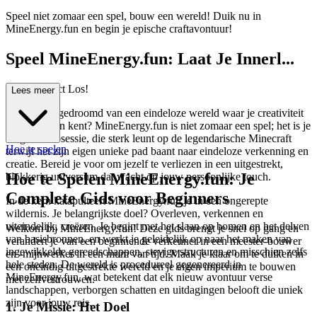
Speel niet zomaar een spel, bouw een wereld! Duik nu in
MineEnergy.fun en begin je epische craftavontuur!
Speel MineEnergy.fun: Laat Je Innerl...
ijke Architect Los!
Lees meer
Heb je ooit gedroomd van een eindeloze wereld waar je creativiteit
geen grenzen kent? MineEnergy.fun is niet zomaar een spel; het is je
volgende obsessie, die sterk leunt op de legendarische Minecraft
Hoe te spelen
terwijl het zijn eigen unieke pad baant naar eindeloze verkenning en
creatie. Bereid je voor om jezelf te verliezen in een uitgestrekt,
Hoe te Spelen MineEnergy.fun: Je
blokkerig universum dat wacht op jouw persoonlijke touch.
Complete Gids voor Beginners
In de kern katapulteert MineEnergy.fun je in een ongerepte
wildernis. Je belangrijkste doel? Overleven, verkennen en
uiteindelijk, creëren. Je begint met het slaan op bomen en het delven
Welkom bij MineEnergy.fun! Deze gids brengt je snel op gang en
van basisbronnen, en werkt je geleidelijk op naar het maken van
verandert je van een beginnende verkenner in een meester-bouwer
ingewikkelde gereedschappen, stevige structuren en misschien zelfs
en -mijnwerker in een mum van tijd. Maak je klaar om te duiken in
hele steden. De wereld is procedureel gegenereerd in
een oneindig uitgestrekte wereld en je eigen imperium te bouwen
MineEnergy.fun, wat betekent dat elk nieuw avontuur verse
met zelfvertrouwen.
landschappen, verborgen schatten en uitdagingen belooft die uniek
zijn voor jouw reis.
1. Je Missie: Het Doel