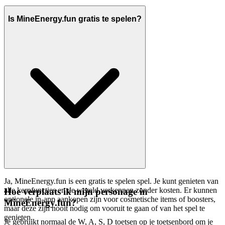
Is MineEnergy.fun gratis te spelen?
Ja, MineEnergy.fun is een gratis te spelen spel. Je kunt genieten van
alle kernfuncties en de wereld verkennen zonder kosten. Er kunnen
Hoe verplaats ik mijn personage in
optionele in-app aankopen zijn voor cosmetische items of boosters,
MineEnergy.fun?
maar deze zijn nooit nodig om vooruit te gaan of van het spel te
genieten.
Je gebruikt normaal de W, A, S, D toetsen op je toetsenbord om je