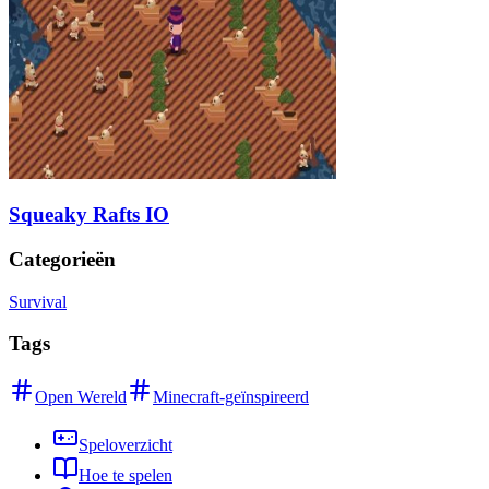
Squeaky Rafts IO
Categorieën
Survival
Tags
Open Wereld
Minecraft-geïnspireerd
Speloverzicht
Hoe te spelen