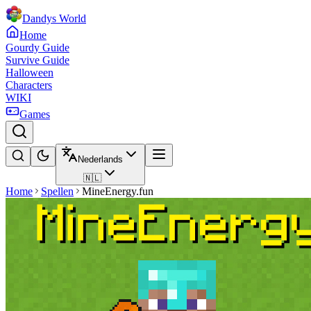
Dandys World
Home
Gourdy Guide
Survive Guide
Halloween
Characters
WIKI
Games
Nederlands
🇳🇱
Home
Spellen
MineEnergy.fun