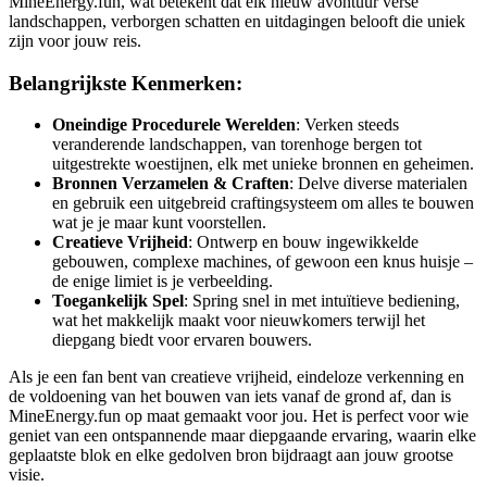
MineEnergy.fun, wat betekent dat elk nieuw avontuur verse
landschappen, verborgen schatten en uitdagingen belooft die uniek
zijn voor jouw reis.
Belangrijkste Kenmerken:
Oneindige Procedurele Werelden
: Verken steeds
veranderende landschappen, van torenhoge bergen tot
uitgestrekte woestijnen, elk met unieke bronnen en geheimen.
Bronnen Verzamelen & Craften
: Delve diverse materialen
en gebruik een uitgebreid craftingsysteem om alles te bouwen
wat je je maar kunt voorstellen.
Creatieve Vrijheid
: Ontwerp en bouw ingewikkelde
gebouwen, complexe machines, of gewoon een knus huisje –
de enige limiet is je verbeelding.
Toegankelijk Spel
: Spring snel in met intuïtieve bediening,
wat het makkelijk maakt voor nieuwkomers terwijl het
diepgang biedt voor ervaren bouwers.
Als je een fan bent van creatieve vrijheid, eindeloze verkenning en
de voldoening van het bouwen van iets vanaf de grond af, dan is
MineEnergy.fun op maat gemaakt voor jou. Het is perfect voor wie
geniet van een ontspannende maar diepgaande ervaring, waarin elke
geplaatste blok en elke gedolven bron bijdraagt aan jouw grootse
visie.