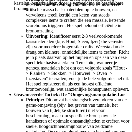
kastelen, beperkt alleen door je verbeelding en beschikbare
uitstellen van de crafting van mid-tier items om een
bronnen.
kritische massa basismaterialen op te bouwen, en
vervolgens tegelijkertijd een keten van steeds
complexere items te craften die een massale, ketsende
scorebonus triggeren. Het spel beloont efficiëntie in
bronomzetting.
Uitvoering:
Identificeer eerst 2-3 veelvoorkomende
basismaterialen (bijv. Hout, Steen, Ijzer) die vereisten
zijn voor meerdere hogere-tier crafts. Weersta dan de
drang om kleinere, onmiddellijke items te craften. Richt
je in plaats daarvan op het mijnen en opslaan van deze
specifieke basismaterialen. Ten slotte, wanneer je
genoeg materialen hebt om een volgorde zoals "Hout -
> Planken -> Stokken -> Houweel -> Oven ->
Ijzerstaven" te craften, voer je de hele volgorde snel uit.
Het spel registreert dit als een hoogst efficiënte
brontoevoerlijn, wat aanzienlijke bonuspunten oplevert.
Geavanceerde Tactiek: De "Omgevingsmanipulatie-Lus"
Principe:
Dit omvat het strategisch veranderen van de
game-omgeving (bijv. het graven van tunnels, het
bouwen van tijdelijke structuren) niet voor
bescherming, maar om specifieke bronspawns te
kanaliseren of optimale omstandigheden te creëren voor
snelle, hoogdichtheidsmijnbouw van zeldzame
materialen. De spawn-algoritmes van het spel kunnen