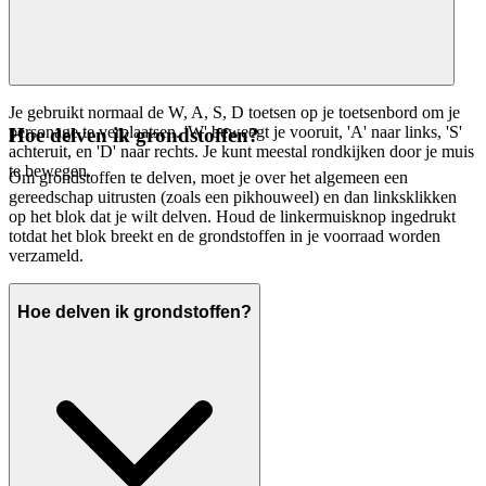
Je gebruikt normaal de W, A, S, D toetsen op je toetsenbord om je
personage te verplaatsen. 'W' beweegt je vooruit, 'A' naar links, 'S'
Hoe delven ik grondstoffen?
achteruit, en 'D' naar rechts. Je kunt meestal rondkijken door je muis
te bewegen.
Om grondstoffen te delven, moet je over het algemeen een
gereedschap uitrusten (zoals een pikhouweel) en dan linksklikken
op het blok dat je wilt delven. Houd de linkermuisknop ingedrukt
totdat het blok breekt en de grondstoffen in je voorraad worden
verzameld.
Hoe delven ik grondstoffen?