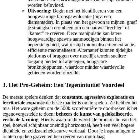
worden beïnvloed.
Uitvoering:
Begin met het identificeren van een
hoogwaardige bronspawnlocatie (bijv. een
diamantader). In plaats van het gewoon te mijnen, graaf
je strategisch eromheen om een nauwe "trechter" of
"kamer" te creëren. Deze manipulatie kan latere
hoogwaardige spawns aanmoedigen binnen het
beperkte gebied, wat reistijd minimaliseert en extractie-
efficiëntie maximaliseert. Alternatief kunnen tijdelijke
platforms of bruggen over moeilijk terrein snellere
toegang bieden tot afgelegen, hoogscore-
bronknooppunten, waardoor minder waardevolle
gebieden worden omzeild.
3. Het Pro-Geheim: Een Tegenintuïtief Voordeel
De meeste spelers denken dat
constante, agressieve exploratie en
territoriale expansie
de beste manier is om te spelen. Ze hebben het
mis. Het ware geheim om de 500k-scorebarrière te doorbreken is het
tegenovergestelde te doen:
beheers de kunst van gelokaliseerde,
verticale farming
. Hier is waarom dit werkt: de broncreatie van het
spel, hoewel schijnbaar oneindig horizontaal, heeft een veel hogere
dichtheid en zeldzaamheidscurve verticaal. Door je inspanningen te
richten op diep graven en het creëren van multi-laag