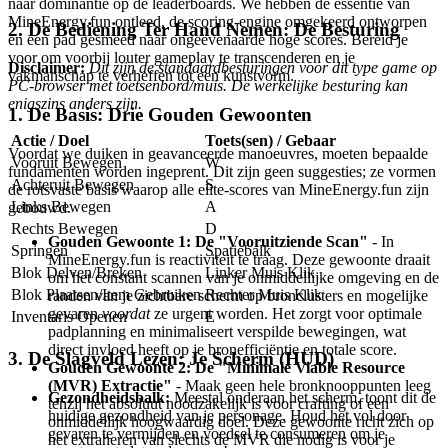
naar dominantie op de leaderboards. We hebben de essentie van
MineEnergy.fun ontleed, de scoring-engine omgekeerd ontworpen
2. De Bediening Ter Hand Nemen: De Besturing
en een pad gesmeed naar ongeëvenaarde hoge scores. Bereid je
voor om voorbij louter gameplay te transcenderen en je
Disclaimer:
Dit zijn de standaardbesturingen voor dit type game op
vakmanschap te verheffen tot een kunstvorm.
PC-browser met toetsenbord/muis. De werkelijke besturing kan
enigszins anders zijn.
1. De Basis: Drie Gouden Gewoonten
Actie / Doel
Toets(sen) / Gebaar
Voordat we duiken in geavanceerde manoeuvres, moeten bepaalde
Vooruit Bewegen
W
fundamenten worden ingeprent. Dit zijn geen suggesties; ze vormen
Achteruit Bewegen
S
de rotsvaste basis waarop alle elite-scores van MineEnergy.fun zijn
Links Bewegen
A
gebouwd.
Rechts Bewegen
D
Gouden Gewoonte 1: De "Vooruitziende Scan"
- In
Springen
Spatiebalk
MineEnergy.fun is reactiviteit te traag. Deze gewoonte draait
Blok Delven/Breken
Linker Muis Klik
om het constant scannen van je onmiddellijke omgeving en de
Blok Plaatsen/Item Gebruiken
Rechter Muis Klik
randen van je zichtbare scherm op bronclusters en mogelijke
gevaren
voordat
ze urgent worden. Het zorgt voor optimale
Inventaris Openen
E
padplanning en minimaliseert verspilde bewegingen, wat
direct invloed heeft op je bronefficiëntie en totale score.
3. De Slagveld Lezen: Je Scherm (HUD)
Gouden Gewoonte 2: De "Minimale Viable Resource
(MVR) Extractie"
- Maak geen hele bronknooppunten leeg
Gezondheidsbalk:
Meestal onderaan het scherm, toont dit de
tenzij het absoluut noodzakelijk is voor crafting of een
huidige gezondheid van je personage. Houd het vol door
onmiddellijk hoogwaardig doel. Deze gewoonte richt zich op
gevaren te vermijden en voedsel te consumeren om je
het extraheren van slechts de MVR die nodig is voor je