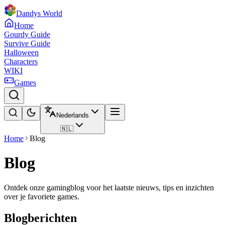
Dandys World
Home
Gourdy Guide
Survive Guide
Halloween
Characters
WIKI
Games
Nederlands
🇳🇱
Home
Blog
Blog
Ontdek onze gamingblog voor het laatste nieuws, tips en inzichten
over je favoriete games.
Blogberichten