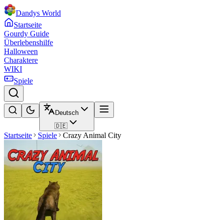
Dandys World
Startseite
Gourdy Guide
Überlebenshilfe
Halloween
Charaktere
WIKI
Spiele
Deutsch
🇩🇪
Startseite
Spiele
Crazy Animal City