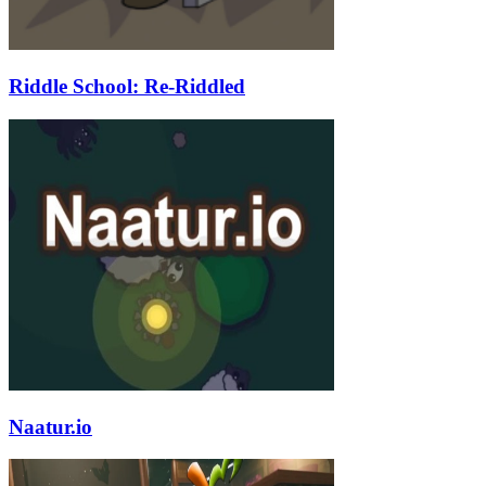
Riddle School: Re-Riddled
Naatur.io