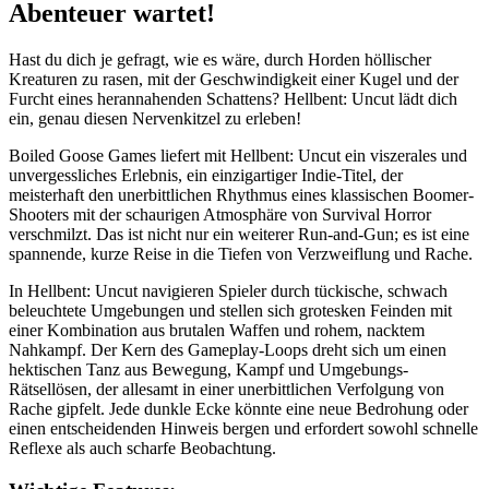
Abenteuer wartet!
Hast du dich je gefragt, wie es wäre, durch Horden höllischer
Kreaturen zu rasen, mit der Geschwindigkeit einer Kugel und der
Furcht eines herannahenden Schattens? Hellbent: Uncut lädt dich
ein, genau diesen Nervenkitzel zu erleben!
Boiled Goose Games liefert mit Hellbent: Uncut ein viszerales und
unvergessliches Erlebnis, ein einzigartiger Indie-Titel, der
meisterhaft den unerbittlichen Rhythmus eines klassischen Boomer-
Shooters mit der schaurigen Atmosphäre von Survival Horror
verschmilzt. Das ist nicht nur ein weiterer Run-and-Gun; es ist eine
spannende, kurze Reise in die Tiefen von Verzweiflung und Rache.
In Hellbent: Uncut navigieren Spieler durch tückische, schwach
beleuchtete Umgebungen und stellen sich grotesken Feinden mit
einer Kombination aus brutalen Waffen und rohem, nacktem
Nahkampf. Der Kern des Gameplay-Loops dreht sich um einen
hektischen Tanz aus Bewegung, Kampf und Umgebungs-
Rätsellösen, der allesamt in einer unerbittlichen Verfolgung von
Rache gipfelt. Jede dunkle Ecke könnte eine neue Bedrohung oder
einen entscheidenden Hinweis bergen und erfordert sowohl schnelle
Reflexe als auch scharfe Beobachtung.