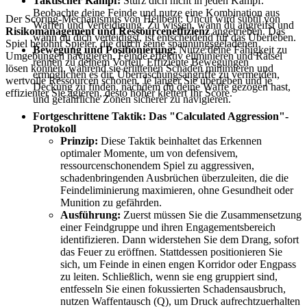
Taktischer Kampf:
Stürz dich nicht in jeden Kampf.
Beobachte deine Feinde und nutze eine Kombination aus
Der Scoring-Mechanismus von Hellbent: Uncut wird subtil von
Waffen und Verteidigung. Zu wissen, wann du angreifst und
Risikomanagement und Ressourceneffizienz
angetrieben. Das
wann du dich verteidigst, ist entscheidend für das Überleben.
Spiel belohnt Spieler, die durch seine spannungsgeladenen
Bewegung und Positionierung:
Nutze deine Fähigkeit zu
Umgebungen navigieren, Feinde effektiv eliminieren und Rätsel
rennen zu deinem Vorteil. Effiziente Bewegungen
lösen können, während sie erlittenen Schaden minimieren und
ermöglichen es dir, Überraschungsangriffe zu vermeiden,
wertvolle Ressourcen schonen. Je länger Sie überleben und je
Deckung zu finden, nachdem du deine Waffe gezogen hast,
effizienter Sie agieren, desto höher klettert Ihr Score.
und gefährliche Zonen sicherer zu navigieren.
Fortgeschrittene Taktik: Das "Calculated Aggression"-
Protokoll
Prinzip:
Diese Taktik beinhaltet das Erkennen
optimaler Momente, um von defensivem,
ressourcenschonendem Spiel zu aggressiven,
schadenbringenden Ausbrüchen überzuleiten, die die
Feindeliminierung maximieren, ohne Gesundheit oder
Munition zu gefährden.
Ausführung:
Zuerst müssen Sie die Zusammensetzung
einer Feindgruppe und ihren Engagementsbereich
identifizieren. Dann widerstehen Sie dem Drang, sofort
das Feuer zu eröffnen. Stattdessen positionieren Sie
sich, um Feinde in einen engen Korridor oder Engpass
zu leiten. Schließlich, wenn sie eng gruppiert sind,
entfesseln Sie einen fokussierten Schadensausbruch,
nutzen Waffentausch (Q), um Druck aufrechtzuerhalten