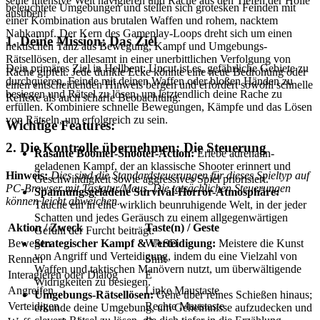
seine intensive Welt navigieren und Rache aus den Tiefen der Hölle
beleuchtete Umgebungen und stellen sich grotesken Feinden mit
ausüben!
einer Kombination aus brutalen Waffen und rohem, nacktem
Nahkampf. Der Kern des Gameplay-Loops dreht sich um einen
1. Deine Mission: Das Ziel
hektischen Tanz aus Bewegung, Kampf und Umgebungs-
Rätsellösen, der allesamt in einer unerbittlichen Verfolgung von
Dein primäres Ziel in Hellbent: Uncut ist es, gefährliche Gebiete zu
Rache gipfelt. Jede dunkle Ecke könnte eine neue Bedrohung oder
durchqueren, Feinde mit deinen Waffen oder bloßen Händen zu
einen entscheidenden Hinweis bergen und erfordert sowohl schnelle
besiegen und Rätsel zu lösen, um letztendlich deine Rache zu
Reflexe als auch scharfe Beobachtung.
erfüllen. Kombiniere schnelle Bewegungen, Kämpfe und das Lösen
von Rätseln, um erfolgreich zu sein.
Wichtige Features:
2. Die Kontrolle übernehmen: Die Steuerung
Rasante Boomer-Shooter-Action:
Erlebe adrenalin-
geladenen Kampf, der an klassische Shooter erinnert und
Hinweis:
Dies sind die Standardsteuerungen für dieses Spieltyp auf
Geschwindigkeit sowie aggressives Spiel priorisiert.
PC-Browser mit Tastatur/Maus. Die tatsächlichen Steuerungen
Spannungsgeladene Survival-Horror-Atmosphäre:
können leicht abweichen.
Tauche ein in eine wirklich beunruhigende Welt, in der jeder
Schatten und jedes Geräusch zu einem allgegenwärtigen
Aktion / Zweck
Taste(n) / Geste
Gefühl der Furcht beiträgt.
Strategischer Kampf & Verteidigung:
Meistere die Kunst
Bewegen
WASD
von Angriff und Verteidigung, indem du eine Vielzahl von
Rennen
Shift
Waffen und taktischen Manövern nutzt, um überwältigende
Interagieren oder Dialog
E
Widrigkeiten zu besiegen.
Angreifen
Linke Maustaste
Umgebungs-Rätsellösen:
Gehe über reines Schießen hinaus;
Verteidigen
Rechte Maustaste
erkunde deine Umgebung, um Geheimnisse aufzudecken und