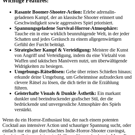
Wichtige Features:
Rasante Boomer-Shooter-Action:
Erlebe adrenalin-
geladenen Kampf, der an klassische Shooter erinnert und
Geschwindigkeit sowie aggressives Spiel priorisiert.
Spannungsgeladene Survival-Horror-Atmosphäre:
Tauche ein in eine wirklich beunruhigende Welt, in der jeder
Schatten und jedes Geräusch zu einem allgegenwärtigen
Gefühl der Furcht beiträgt.
Strategischer Kampf & Verteidigung:
Meistere die Kunst
von Angriff und Verteidigung, indem du eine Vielzahl von
Waffen und taktischen Manövern nutzt, um überwältigende
Widrigkeiten zu besiegen.
Umgebungs-Rätsellösen:
Gehe über reines Schießen hinaus;
erkunde deine Umgebung, um Geheimnisse aufzudecken und
clevere Rätsel zu lösen, die dich tiefer in die Erzählung
führen.
Geisterhafte Visuals & Dunkle Ästhetik:
Ein markant
dunkler und beeindruckender grafischer Stil, der die
bedrückende und unvergessliche Atmosphäre des Spiels
verstärkt.
Wenn du ein Horror-Enthusiast bist, der nach einem potenten
Cocktail aus intensiver Action und schauriger Spannung sucht, oder
einfach nur ein gut durchdachtes Indie-Horror-Shooter cravingst,