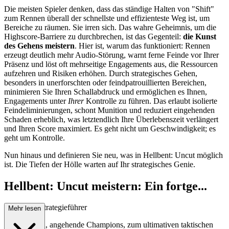
Die meisten Spieler denken, dass das ständige Halten von "Shift"
zum Rennen überall der schnellste und effizienteste Weg ist, um
Bereiche zu räumen. Sie irren sich. Das wahre Geheimnis, um die
Highscore-Barriere zu durchbrechen, ist das Gegenteil:
die Kunst
des Gehens meistern
. Hier ist, warum das funktioniert: Rennen
erzeugt deutlich mehr Audio-Störung, warnt ferne Feinde vor Ihrer
Präsenz und löst oft mehrseitige Engagements aus, die Ressourcen
aufzehren und Risiken erhöhen. Durch strategisches Gehen,
besonders in unerforschten oder feindpatrouillierten Bereichen,
minimieren Sie Ihren Schallabdruck und ermöglichen es Ihnen,
Engagements unter
Ihrer
Kontrolle zu führen. Das erlaubt isolierte
Feindeliminierungen, schont Munition und reduziert eingehenden
Schaden erheblich, was letztendlich Ihre Überlebenszeit verlängert
und Ihren Score maximiert. Es geht nicht um Geschwindigkeit; es
geht um Kontrolle.
Nun hinaus und definieren Sie neu, was in Hellbent: Uncut möglich
ist. Die Tiefen der Hölle warten auf Ihr strategisches Genie.
Hellbent: Uncut meistern: Ein fortge...
schrittener Strategieführer
Mehr lesen
Willkommen, angehende Champions, zum ultimativen taktischen