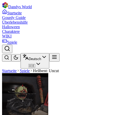
Dandys World
Startseite
Gourdy Guide
Überlebenshilfe
Halloween
Charaktere
WIKI
Spiele
Deutsch
🇩🇪
Startseite
Spiele
Hellbent: Uncut