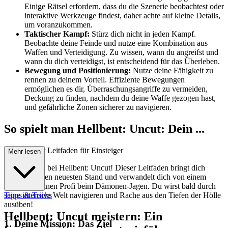
Einige Rätsel erfordern, dass du die Szenerie beobachtest oder
interaktive Werkzeuge findest, daher achte auf kleine Details,
um voranzukommen.
Taktischer Kampf:
Stürz dich nicht in jeden Kampf.
Beobachte deine Feinde und nutze eine Kombination aus
Waffen und Verteidigung. Zu wissen, wann du angreifst und
wann du dich verteidigst, ist entscheidend für das Überleben.
Bewegung und Positionierung:
Nutze deine Fähigkeit zu
rennen zu deinem Vorteil. Effiziente Bewegungen
ermöglichen es dir, Überraschungsangriffe zu vermeiden,
Deckung zu finden, nachdem du deine Waffe gezogen hast,
und gefährliche Zonen sicherer zu navigieren.
So spielt man Hellbent: Uncut: Dein ...
vollständiger Leitfaden für Einsteiger
Mehr lesen
Willkommen bei Hellbent: Uncut! Dieser Leitfaden bringt dich
schnell auf den neuesten Stand und verwandelt dich von einem
Neuling in einen Profi beim Dämonen-Jagen. Du wirst bald durch
seine intensive Welt navigieren und Rache aus den Tiefen der Hölle
Tipps & Tricks
ausüben!
Hellbent: Uncut meistern: Ein
1. Deine Mission: Das Ziel