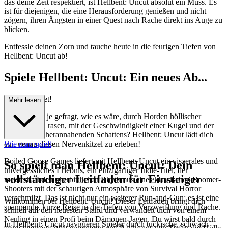
das deine Zeit respektiert, ist Hellbent: Uncut absolut ein Muss. Es
ist für diejenigen, die eine Herausforderung genießen und nicht
zögern, ihren Ängsten in einer Quest nach Rache direkt ins Auge zu
blicken.
Entfessle deinen Zorn und tauche heute in die feurigen Tiefen von
Hellbent: Uncut ab!
Spiele Hellbent: Uncut: Ein neues Ab...
enteuer wartet!
Mehr lesen
Hast du dich je gefragt, wie es wäre, durch Horden höllischer
Kreaturen zu rasen, mit der Geschwindigkeit einer Kugel und der
Furcht eines herannahenden Schattens? Hellbent: Uncut lädt dich
ein, genau diesen Nervenkitzel zu erleben!
Wie man spielt
Boiled Goose Games liefert mit Hellbent: Uncut ein viszerales und
So spielt man Hellbent: Uncut: Dein
unvergessliches Erlebnis, ein einzigartiger Indie-Titel, der
vollständiger Leitfaden für Einsteiger
meisterhaft den unerbittlichen Rhythmus eines klassischen Boomer-
Shooters mit der schaurigen Atmosphäre von Survival Horror
verschmilzt. Das ist nicht nur ein weiterer Run-and-Gun; es ist eine
Willkommen bei Hellbent: Uncut! Dieser Leitfaden bringt dich
spannende, kurze Reise in die Tiefen von Verzweiflung und Rache.
schnell auf den neuesten Stand und verwandelt dich von einem
Neuling in einen Profi beim Dämonen-Jagen. Du wirst bald durch
In Hellbent: Uncut navigieren Spieler durch tückische, schwach