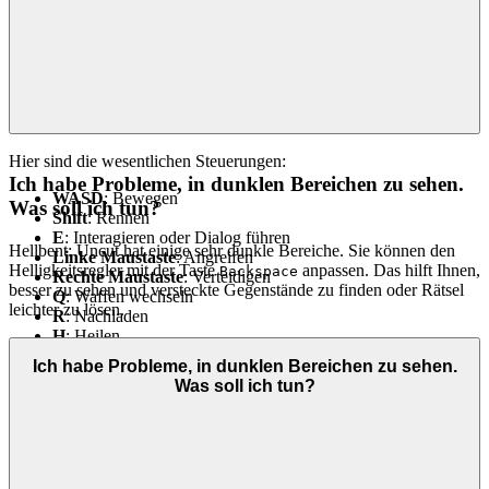
Hier sind die wesentlichen Steuerungen:
Ich habe Probleme, in dunklen Bereichen zu sehen.
WASD
: Bewegen
Was soll ich tun?
Shift
: Rennen
E
: Interagieren oder Dialog führen
Hellbent: Uncut hat einige sehr dunkle Bereiche. Sie können den
Linke Maustaste
: Angreifen
Helligkeitsregler mit der Taste
anpassen. Das hilft Ihnen,
Backspace
Rechte Maustaste
: Verteidigen
besser zu sehen und versteckte Gegenstände zu finden oder Rätsel
Q
: Waffen wechseln
leichter zu lösen.
R
: Nachladen
H
: Heilen
Backspace
: Bildschirmhelligkeit anpassen
Ich habe Probleme, in dunklen Bereichen zu sehen.
Was soll ich tun?