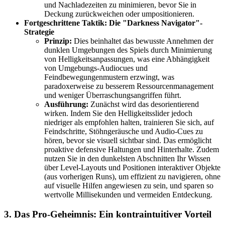
und Nachladezeiten zu minimieren, bevor Sie in
Deckung zurückweichen oder umpositionieren.
Fortgeschrittene Taktik: Die "Darkness Navigator"-
Strategie
Prinzip:
Dies beinhaltet das bewusste Annehmen der
dunklen Umgebungen des Spiels durch Minimierung
von Helligkeitsanpassungen, was eine Abhängigkeit
von Umgebungs-Audiocues und
Feindbewegungenmustern erzwingt, was
paradoxerweise zu besserem Ressourcenmanagement
und weniger Überraschungsangriffen führt.
Ausführung:
Zunächst wird das desorientierend
wirken. Indem Sie den Helligkeitsslider jedoch
niedriger als empfohlen halten, trainieren Sie sich, auf
Feindschritte, Stöhngeräusche und Audio-Cues zu
hören, bevor sie visuell sichtbar sind. Das ermöglicht
proaktive defensive Haltungen und Hinterhalte. Zudem
nutzen Sie in den dunkelsten Abschnitten Ihr Wissen
über Level-Layouts und Positionen interaktiver Objekte
(aus vorherigen Runs), um effizient zu navigieren, ohne
auf visuelle Hilfen angewiesen zu sein, und sparen so
wertvolle Millisekunden und vermeiden Entdeckung.
3. Das Pro-Geheimnis: Ein kontraintuitiver Vorteil