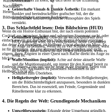
clevere Rätsel zu lösen, die dich tiefer in die Erzählung
Waffen wechseln
Q
führen.
Nachladen
R
Geisterhafte Visuals & Dunkle Ästhetik:
Ein markant
Heilen
H
dunkler und beeindruckender grafischer Stil, der die
Bildschirmhelligkeit anpassen
Backspace
bedrückende und unvergessliche Atmosphäre des Spiels
verstärkt.
3. Das Schlachtfeld lesen: Dein Bildschirm (HUD)
Wenn du ein Horror-Enthusiast bist, der nach einem potenten
Cocktail aus intensiver Action und schauriger Spannung sucht, oder
Gesundheit (implizit):
Obwohl sie nicht explizit auf dem
einfach nur ein gut durchdachtes Indie-Horror-Shooter cravingst,
HUD angezeigt wird, ist es entscheidend, deine Gesundheit
das deine Zeit respektiert, ist Hellbent: Uncut absolut ein Muss. Es
im Auge zu behalten. Wenn du zu viel Schaden nimmst, wirst
ist für diejenigen, die eine Herausforderung genießen und nicht
du besiegt, daher solltest du das Heilen priorisieren, wenn es
zögern, ihren Ängsten in einer Quest nach Rache direkt ins Auge zu
nötig ist.
blicken.
Waffe/Munition (implizit):
Achte auf deine aktuelle Waffe
und die Munitionsanzahl, um immer für den Kampf bereit zu
Entfessle deinen Zorn und tauche heute in die feurigen Tiefen von
sein. Das Nachladen zu passenden Momenten ist der
Hellbent: Uncut ab!
Schlüssel zum Überleben.
Helligkeitsregler (implizit):
Verwende den Helligkeitsregler,
um die Bildschirmhelligkeit anzupassen, besonders in dunklen
Bereichen. Das ist essenziell, um Feinde, Gegenstände und
Rätsellemente klar zu erkennen.
4. Die Regeln der Welt: Grundlegende Mechaniken
Umweltbewusstsein:
Erkunde deine Umgebung gründlich.