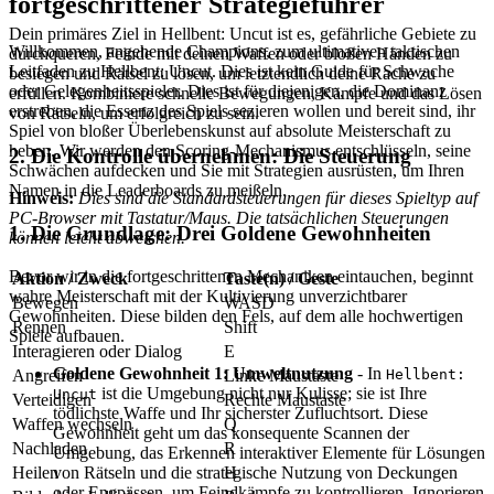
fortgeschrittener Strategieführer
Dein primäres Ziel in Hellbent: Uncut ist es, gefährliche Gebiete zu
Willkommen, angehende Champions, zum ultimativen taktischen
durchqueren, Feinde mit deinen Waffen oder bloßen Händen zu
Leitfaden zu Hellbent: Uncut. Dies ist kein Guide für Schwache
besiegen und Rätsel zu lösen, um letztendlich deine Rache zu
oder Gelegenheitsspieler. Dies ist für diejenigen, die Dominanz
erfüllen. Kombiniere schnelle Bewegungen, Kämpfe und das Lösen
erstreben, die Essenz des Spiels sezieren wollen und bereit sind, ihr
von Rätseln, um erfolgreich zu sein.
Spiel von bloßer Überlebenskunst auf absolute Meisterschaft zu
heben. Wir werden den Scoring-Mechanismus entschlüsseln, seine
2. Die Kontrolle übernehmen: Die Steuerung
Schwächen aufdecken und Sie mit Strategien ausrüsten, um Ihren
Namen in die Leaderboards zu meißeln.
Hinweis:
Dies sind die Standardsteuerungen für dieses Spieltyp auf
PC-Browser mit Tastatur/Maus. Die tatsächlichen Steuerungen
1. Die Grundlage: Drei Goldene Gewohnheiten
können leicht abweichen.
Bevor wir in die fortgeschrittenen Mechaniken eintauchen, beginnt
Aktion / Zweck
Taste(n) / Geste
wahre Meisterschaft mit der Kultivierung unverzichtbarer
Bewegen
WASD
Gewohnheiten. Diese bilden den Fels, auf dem alle hochwertigen
Rennen
Shift
Spiele aufbauen.
Interagieren oder Dialog
E
Goldene Gewohnheit 1: Umweltnutzung
- In
Hellbent:
Angreifen
Linke Maustaste
ist die Umgebung nicht nur Kulisse; sie ist Ihre
Uncut
Verteidigen
Rechte Maustaste
tödlichste Waffe und Ihr sicherster Zufluchtsort. Diese
Waffen wechseln
Q
Gewohnheit geht um das konsequente Scannen der
Nachladen
R
Umgebung, das Erkennen interaktiver Elemente für Lösungen
von Rätseln und die strategische Nutzung von Deckungen
Heilen
H
oder Engpässen, um Feindkämpfe zu kontrollieren. Ignorieren