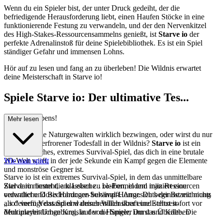
Wenn du ein Spieler bist, der unter Druck gedeiht, der die
befriedigende Herausforderung liebt, einen Haufen Stöcke in eine
funktionierende Festung zu verwandeln, und der den Nervenkitzel
des High-Stakes-Ressourcensammelns genießt, ist
Starve io
der
perfekte Adrenalinstoß für deine Spielebibliothek. Es ist ein Spiel
ständiger Gefahr und immensen Lohns.
Hör auf zu lesen und fang an zu überleben! Die Wildnis erwartet
deine Meisterschaft in Starve io!
Spiele Starve io: Der ultimative Tes...
t des Überlebens!
Mehr lesen
Kannst du die Naturgewalten wirklich bezwingen, oder wirst du nur
ein weiterer erfrorener Todesfall in der Wildnis?
Starve io
ist ein
unversöhnliches, extremes Survival-Spiel, das dich in eine brutale
2D-Welt wirft, in der jede Sekunde ein Kampf gegen die Elemente
Wie man spielt
und monströse Gegner ist.
Starve io ist ein extremes Survival-Spiel, in dem das unmittelbare
Starve io nimmt die klassische
Ziel darin besteht, am Leben zu bleiben, indem man Ressourcen
-Formel und injiziert eine
.io
ordentliche Dosis Hardcore-Survival-Horror. Du beginnst mit nichts
verwaltet und Bedrohungen bekämpft. Angesichts der Bezeichnung
als deinem Verstand und deiner Willenskraft und stehst sofort vor
„.io“ verfügt das Spiel wahrscheinlich über eine Echtzeit-
dem unerbittlichen Kreislauf von Hunger, Durst und Kälte. Die
Multiplayer-Umgebung, in der die Spieler um das Überleben