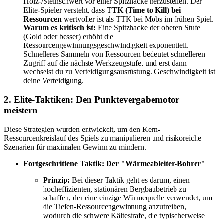
Holz-/Steinschwert vor einer Spitzhacke herzustellen. Der
Elite-Spieler versteht, dass
TTK (Time to Kill) bei
Ressourcen
wertvoller ist als TTK bei Mobs im frühen Spiel.
Warum es kritisch ist:
Eine Spitzhacke der oberen Stufe
(Gold oder besser) erhöht die
Ressourcengewinnungsgeschwindigkeit exponentiell.
Schnelleres Sammeln von Ressourcen bedeutet schnelleren
Zugriff auf die nächste Werkzeugstufe, und erst dann
wechselst du zu Verteidigungsausrüstung. Geschwindigkeit ist
deine Verteidigung.
2. Elite-Taktiken: Den Punktevergabemotor
meistern
Diese Strategien wurden entwickelt, um den Kern-
Ressourcenkreislauf des Spiels zu manipulieren und risikoreiche
Szenarien für maximalen Gewinn zu mindern.
Fortgeschrittene Taktik: Der "Wärmeableiter-Bohrer"
Prinzip:
Bei dieser Taktik geht es darum, einen
hocheffizienten, stationären Bergbaubetrieb zu
schaffen, der eine einzige Wärmequelle verwendet, um
die Tiefen-Ressourcengewinnung anzutreiben,
wodurch die schwere Kältestrafe, die typischerweise