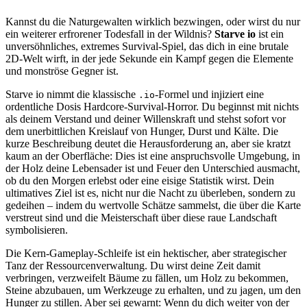
Kannst du die Naturgewalten wirklich bezwingen, oder wirst du nur
ein weiterer erfrorener Todesfall in der Wildnis?
Starve io
ist ein
unversöhnliches, extremes Survival-Spiel, das dich in eine brutale
2D-Welt wirft, in der jede Sekunde ein Kampf gegen die Elemente
und monströse Gegner ist.
Starve io nimmt die klassische
-Formel und injiziert eine
.io
ordentliche Dosis Hardcore-Survival-Horror. Du beginnst mit nichts
als deinem Verstand und deiner Willenskraft und stehst sofort vor
dem unerbittlichen Kreislauf von Hunger, Durst und Kälte. Die
kurze Beschreibung deutet die Herausforderung an, aber sie kratzt
kaum an der Oberfläche: Dies ist eine anspruchsvolle Umgebung, in
der Holz deine Lebensader ist und Feuer den Unterschied ausmacht,
ob du den Morgen erlebst oder eine eisige Statistik wirst. Dein
ultimatives Ziel ist es, nicht nur die Nacht zu überleben, sondern zu
gedeihen – indem du wertvolle Schätze sammelst, die über die Karte
verstreut sind und die Meisterschaft über diese raue Landschaft
symbolisieren.
Die Kern-Gameplay-Schleife ist ein hektischer, aber strategischer
Tanz der Ressourcenverwaltung. Du wirst deine Zeit damit
verbringen, verzweifelt Bäume zu fällen, um Holz zu bekommen,
Steine abzubauen, um Werkzeuge zu erhalten, und zu jagen, um den
Hunger zu stillen. Aber sei gewarnt: Wenn du dich weiter von der