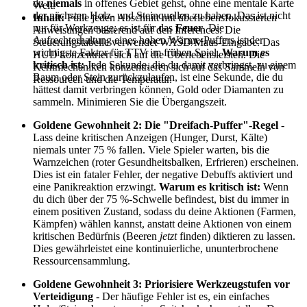
du
niemals
in offenes Gebiet gehst, ohne eine mentale Karte
Welt.
der nächsten Holz- und Steinquellen zu haben. Das ist nicht
Inhalt:
Fülle jeden Abschnitt mit überlebensfokussierten
nur für Werkzeuge; es ist für das
Feuer
. Die
Anweisungen basierend auf den Inferences. Die
Aufrechterhaltung eines hohen Wärme-Puffers ist der
Steuerungstabelle verwendet WASD/Maus-Eingabe. Das
wichtigste Faktor für TTV im frühen Spiel.
Warum es
HUD konzentriert sich auf die Überlebensleisten. Die
kritisch ist:
Jede Sekunde, die du damit verbringst, zu einem
Kernmechaniken konzentrieren sich auf das Sammeln von
Baum oder Stein zurückzulaufen, ist eine Sekunde, die du
Ressourcen und die Temperatur.
hättest damit verbringen können, Gold oder Diamanten zu
sammeln. Minimieren Sie die Übergangszeit.
Goldene Gewohnheit 2: Die "Dreifach-Puffer"-Regel
-
Lass deine kritischen Anzeigen (Hunger, Durst, Kälte)
niemals unter 75 % fallen. Viele Spieler warten, bis die
Warnzeichen (roter Gesundheitsbalken, Erfrieren) erscheinen.
Dies ist ein fataler Fehler, der negative Debuffs aktiviert und
eine Panikreaktion erzwingt.
Warum es kritisch ist:
Wenn
du dich über der 75 %-Schwelle befindest, bist du immer in
einem positiven Zustand, sodass du deine Aktionen (Farmen,
Kämpfen) wählen kannst, anstatt deine Aktionen von einem
kritischen Bedürfnis (Beeren
jetzt
finden) diktieren zu lassen.
Dies gewährleistet eine kontinuierliche, ununterbrochene
Ressourcensammlung.
Goldene Gewohnheit 3: Priorisiere Werkzeugstufen vor
Verteidigung
- Der häufige Fehler ist es, ein einfaches