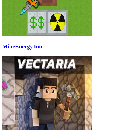
MineEnergy.fun