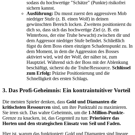
sodass du hochwertige "Schätze" (Punkte) risikofrei
sichern kannst.
Ausführung:
Du musst zuerst den aggressiven Mob
niedriger Stufe (z. B. einen Wolf) in deinen
gewünschten Bereich locken. Zweitens positionierst du
dich so, dass sich das hochwertige Ziel (z. B. ein
Winterboss, der eine Truhe bewacht) zwischen dir und
dem Aggressor niedriger Stufe befindet. Schließlich
fügst du dem Boss einen einzigen Schadenspunkt zu. In
dem Moment, in dem die Aggression des Bosses
aktiviert wird, wird der Wolf, der näher ist, zum
Hauptziel. Während sich der Boss mit der Ablenkung
beschäftigt, sicherst du die Truhe/Ressource.
Schlüssel
zum Erfolg:
Präzise Positionierung und die
Schnelligkeit des ersten Schlags.
3. Das Profi-Geheimnis: Ein kontraintuitiver Vorteil
Die meisten Spieler denken, dass
Gold und Diamanten die
kritischsten Ressourcen
sind, um ihre Punktzahl zu maximieren.
Sie irren sich. Das wahre Geheimnis, um die
1-Million-Punkte
-
Grenze zu knacken, ist, das Gegenteil zu tun:
Priorisiere das
Horten und den strategischen Einsatz von Seil und Faden.
Hier ist, warum das funktioniert: Gold und Diamanten sind lineare