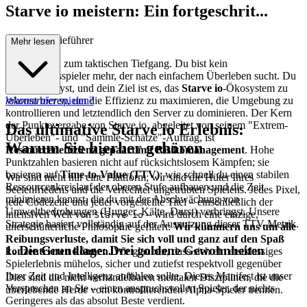
Starve io meistern: Ein fortgeschrit...
tener Strategieführer
Mehr lesen
Willkommen zum taktischen Tiefgang. Du bist kein
Gelegenheitsspieler mehr, der nach einfachem Überleben sucht. Du
bist ein Analyst, und dein Ziel ist es, das
Starve io
-Ökosystem zu
rekonstruieren
Warum hier spielen?
, um die Effizienz zu maximieren, die Umgebung zu
kontrollieren und letztendlich den Server zu dominieren. Der Kern
der Punktevergabe von Starve io, abgeleitet von seinem "Extrem-
Das ultimative Starve io Erlebnis:
Überleben"- und "Sammle-Schätze"-Auftrag, ist
Warum Sie hierher gehören
Ressourceneffizienz gepaart mit Risikomanagement
. Hohe
Punktzahlen basieren nicht auf rücksichtslosem Kämpfen; sie
basieren auf
Time-to-Value (TTV)
: wie schnell du einen stabilen
Wir sind nicht nur eine Plattform; wir sind die Hüter Ihres
Ressourcenkreislauf der oberen Stufe aufbauen und die Zeit
Seelenfriedens und die Verfechter ungetrübten Spielens. Jedes Pixel,
minimieren kannst, die du mit der Abschwächung von
jede Codezeile und jeder vorgestellte Titel – einschließlich der
Umweltbedrohungen (Hunger, Kälte, Durst) verbringst. Unsere
intensiven Welt von
– wird durch eine einzige,
Starve io
Strategie basiert vollständig auf der Ausnutzung dieser TTV-Metrik.
unerschütterliche Philosophie gefiltert:
Wir kümmern uns um alle
Reibungsverluste, damit Sie sich voll und ganz auf den Spaß
1. Die Grundlage: Drei goldene Gewohnheiten
konzentrieren können.
Wir glauben, dass sich ein erstklassiges
Spielerlebnis mühelos, sicher und zutiefst respektvoll gegenüber
Ihrer Zeit und Intelligenz anfühlen sollte. Dieses Manifest ist unser
Dies sind die nicht verhandelbaren mentalen Disziplinen, die die
Versprechen an Sie – einen anspruchsvollen Spieler, der nichts
überlebende Herde vom kontrollierenden Alpha-Spieler trennen.
Geringeres als das absolut Beste verdient.