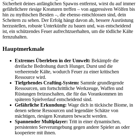
Sicherheit deines anfänglichen Spawns entfernst, wirst du auf immer
gefährlichere riesige Kreaturen treffen – von aggressiven Wölfen bis
hin zu mythischen Bestien –, die ebenso entschlossen sind, dein
Scheitern zu sehen. Der Erfolg hängt davon ab, bessere Ausrüstung
herzustellen, robuste Unterkünfte zu bauen und, was entscheidend
ist, ein schützendes Feuer aufrechtzuerhalten, um die tödliche Kälte
fernzuhalten.
Hauptmerkmale
Extremes Überleben in der Umwelt:
Bekämpfe die
dreifache Bedrohung durch Hunger, Durst und die
verheerende Kälte, wodurch Feuer zu einer kritischen
Ressource wird.
Tiefgehendes Crafting-System:
Sammle grundlegende
Ressourcen, um fortschrittliche Werkzeuge, Waffen und
Rüstungen freizuschalten, die für das Vorankommen im
späteren Spielverlauf entscheidend sind.
Gefährliche Erkundung:
Wage dich in tückische Biome, in
denen seltene Ressourcen und legendäre Schätze von
mächtigen, riesigen Kreaturen bewacht werden.
Spannender Multiplayer:
Tritt in einer dynamischen,
persistenten Serverumgebung gegen andere Spieler an oder
kooperiere mit ihnen.