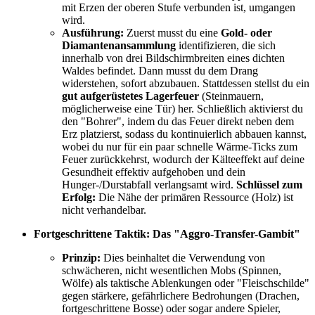
mit Erzen der oberen Stufe verbunden ist, umgangen
wird.
Ausführung:
Zuerst musst du eine
Gold- oder
Diamantenansammlung
identifizieren, die sich
innerhalb von drei Bildschirmbreiten eines dichten
Waldes befindet. Dann musst du dem Drang
widerstehen, sofort abzubauen. Stattdessen stellst du ein
gut aufgerüstetes Lagerfeuer
(Steinmauern,
möglicherweise eine Tür) her. Schließlich aktivierst du
den "Bohrer", indem du das Feuer direkt neben dem
Erz platzierst, sodass du kontinuierlich abbauen kannst,
wobei du nur für ein paar schnelle Wärme-Ticks zum
Feuer zurückkehrst, wodurch der Kälteeffekt auf deine
Gesundheit effektiv aufgehoben und dein
Hunger-/Durstabfall verlangsamt wird.
Schlüssel zum
Erfolg:
Die Nähe der primären Ressource (Holz) ist
nicht verhandelbar.
Fortgeschrittene Taktik: Das "Aggro-Transfer-Gambit"
Prinzip:
Dies beinhaltet die Verwendung von
schwächeren, nicht wesentlichen Mobs (Spinnen,
Wölfe) als taktische Ablenkungen oder "Fleischschilde"
gegen stärkere, gefährlichere Bedrohungen (Drachen,
fortgeschrittene Bosse) oder sogar andere Spieler,