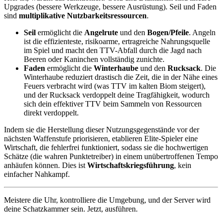
Upgrades (bessere Werkzeuge, bessere Ausrüstung). Seil und Faden
sind
multiplikative Nutzbarkeitsressourcen
.
Seil
ermöglicht die
Angelrute
und den
Bogen/Pfeile
. Angeln
ist die effizienteste, risikoarme, ertragreiche Nahrungsquelle
im Spiel und macht den TTV-Abfall durch die Jagd nach
Beeren oder Kaninchen vollständig zunichte.
Faden
ermöglicht die
Winterhaube
und den
Rucksack
. Die
Winterhaube reduziert drastisch die Zeit, die in der Nähe eines
Feuers verbracht wird (was TTV im kalten Biom steigert),
und der Rucksack verdoppelt deine Tragfähigkeit, wodurch
sich dein effektiver TTV beim Sammeln von Ressourcen
direkt verdoppelt.
Indem sie die Herstellung dieser Nutzungsgegenstände vor der
nächsten Waffenstufe priorisieren, etablieren Elite-Spieler eine
Wirtschaft, die fehlerfrei funktioniert, sodass sie die hochwertigen
Schätze (die wahren Punktetreiber) in einem unübertroffenen Tempo
anhäufen können. Dies ist
Wirtschaftskriegsführung
, kein
einfacher Nahkampf.
Meistere die Uhr, kontrolliere die Umgebung, und der Server wird
deine Schatzkammer sein. Jetzt, ausführen.