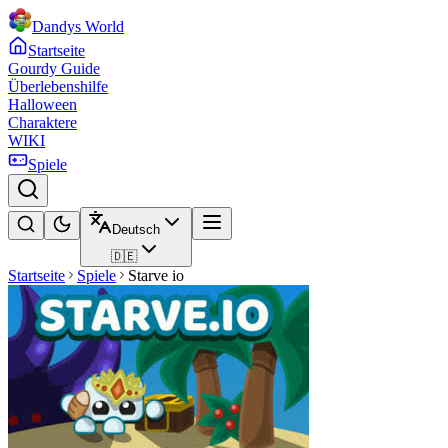
Dandys World
Startseite
Gourdy Guide
Überlebenshilfe
Halloween
Charaktere
WIKI
Spiele
Deutsch
🇩🇪
Startseite
Spiele
Starve io