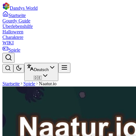
Dandys World
Startseite
Gourdy Guide
Überlebenshilfe
Halloween
Charaktere
WIKI
Spiele
Deutsch
🇩🇪
Startseite
Spiele
Naatur.io