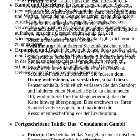
Prinzip:
Diese Taktik nutzt die festen Ressourcen-
Kampf und Überleben:
Im Kampf gegen andere Spieler
Spawn-Raten und die zunehmende Schwierigkeit der
gewinnt in der Regel der Spieler mit den besseren Strukturen
Feinde aus. Anstatt eine statische, stark befestigte Basis
und Waffen. Wenn deine Gesundheit sinkt, ziehe dich sofort
zu bauen, erstellt der Spieler eine Reihe von kleinen,
zurück! Du kannst selbst hergestellte Gesundheitspakete
temporären, strategisch platzierten 'Spikes' –
verwenden oder dich in der Nähe einer Reparaturstation
minimalistische Ressourcenumwandler und anfängliche
aufhalten, um deine Gesundheit im Laufe der Zeit
Verteidigungspunkte – in der Nähe von
wiederherzustellen, was dir die Möglichkeit gibt, dich erneut
Ressourcenclustern hoher Dichte.
zu engagieren.
Ausführung:
Identifizieren Sie zunächst eine reiche
Expansion und Gebiet:
Je mehr du baust, desto größer wird
Ressourcenader, die sich weit entfernt von der aktuellen
dein Gebiet, was sich in der Regel in einer höheren Punktzahl
Spielerdichte befindet. Investieren Sie dann nur
gerade
in der Rangliste niederschlägt. Wenn du dich jedoch zu
so viel
Verteidigung (z. B. 4 Mauern, 1 Turm), um
schnell ausdehnst, bist du anfällig; gleiche Offensive,
Ressourcenumwandlungsmodule für ein festes 60-
Defensive und Ressourcenmanagement aus.
Sekunden-Fenster zu betreiben. Sie müssen
dem
Drang widerstehen, zu verstärken
, sobald dieses
Fenster schließt. Schließlich verlassen Sie den Standort
und initiieren einen Nomadic Spike an einem neuen
Ort, wodurch Sie Ihre Punktegenerierung über die
Karte hinweg überspringen. Dies erschwert es, Ihren
Standort vorherzusagen, und maximiert die
Ressourcenbeschaffung vor der Erschöpfung.
Fortgeschrittene Taktik: Das "Containment Gambit"
Prinzip:
Dies beinhaltet das Ausgeben einer kritischen