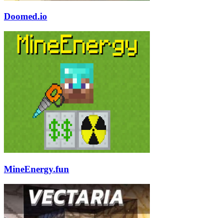
Doomed.io
MineEnergy.fun