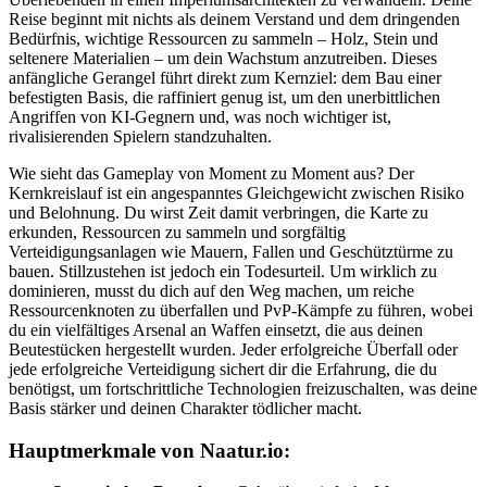
Reise beginnt mit nichts als deinem Verstand und dem dringenden
Bedürfnis, wichtige Ressourcen zu sammeln – Holz, Stein und
seltenere Materialien – um dein Wachstum anzutreiben. Dieses
anfängliche Gerangel führt direkt zum Kernziel: dem Bau einer
befestigten Basis, die raffiniert genug ist, um den unerbittlichen
Angriffen von KI-Gegnern und, was noch wichtiger ist,
rivalisierenden Spielern standzuhalten.
Wie sieht das Gameplay von Moment zu Moment aus? Der
Kernkreislauf ist ein angespanntes Gleichgewicht zwischen Risiko
und Belohnung. Du wirst Zeit damit verbringen, die Karte zu
erkunden, Ressourcen zu sammeln und sorgfältig
Verteidigungsanlagen wie Mauern, Fallen und Geschütztürme zu
bauen. Stillzustehen ist jedoch ein Todesurteil. Um wirklich zu
dominieren, musst du dich auf den Weg machen, um reiche
Ressourcenknoten zu überfallen und PvP-Kämpfe zu führen, wobei
du ein vielfältiges Arsenal an Waffen einsetzt, die aus deinen
Beutestücken hergestellt wurden. Jeder erfolgreiche Überfall oder
jede erfolgreiche Verteidigung sichert dir die Erfahrung, die du
benötigst, um fortschrittliche Technologien freizuschalten, was deine
Basis stärker und deinen Charakter tödlicher macht.
Hauptmerkmale von Naatur.io: