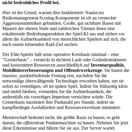
nicht bedrohliches Profil bei.
Hier ist der Grund, warum dies funktioniert: Naatur.ios
Risikomanagement-Scoring-Komponente ist oft an versteckte
Aggressionsmetriken gebunden. Große, gut sichtbare Basen mit
Mauern der oberen Stufe und zahlreichen Türmen lösen eine
eskalierende Bedrohungsreaktion der Spiel-KI aus und ziehen vor
allem die Aufmerksamkeit von menschlichen Spielern auf sich, die
nach einem lohnenden Raid-Ziel suchen.
Der Elite-Spieler hält seine operative Kernbasis minimal – eine
"Geisterbasis" – versteckt in dichtem Laub oder Geländestrukturen
und konzentriert Ressourcen ausschließlich auf
Inventarqualität,
Mobilitätsverbesserungen und Offensivwerkzeuge
. Sie bauen die
massive, punktefördernde Festung erst,
nachdem
Sie die
notwendige überwältigende Technologie erworben haben, um sie
sofort zu verteidigen, oft im späten Spiel. Indem Sie frühzeitig klein
und mobil bleiben, vermeiden Sie die Aufmerksamkeit, die
andernfalls ein vorzeitiges Imperium vernichten würde. Die
Geisterbasis maximiert Ihre Punktzahl pro Stunde, indem sie
kampfbedingte Ausfallzeiten und Ressourcenverluste minimiert.
Meisterschaft bedeutet nicht, die größte Basis zu bauen; es geht
darum, die
effizienteste
Punktemaschine zu bauen. Nehmen Sie jetzt
diese Erkenntnisse und führen Sie sie aus. Der Server wartet.