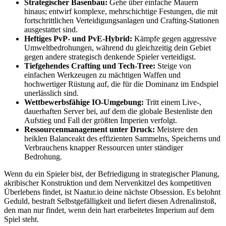
Strategischer Basenbau:
Gehe über einfache Mauern
hinaus; entwirf komplexe, mehrschichtige Festungen, die mit
fortschrittlichen Verteidigungsanlagen und Crafting-Stationen
ausgestattet sind.
Heftiges PvP- und PvE-Hybrid:
Kämpfe gegen aggressive
Umweltbedrohungen, während du gleichzeitig dein Gebiet
gegen andere strategisch denkende Spieler verteidigst.
Tiefgehendes Crafting und Tech-Tree:
Steige von
einfachen Werkzeugen zu mächtigen Waffen und
hochwertiger Rüstung auf, die für die Dominanz im Endspiel
unerlässlich sind.
Wettbewerbsfähige IO-Umgebung:
Tritt einem Live-,
dauerhaften Server bei, auf dem die globale Bestenliste den
Aufstieg und Fall der größten Imperien verfolgt.
Ressourcenmanagement unter Druck:
Meistere den
heiklen Balanceakt des effizienten Sammelns, Speicherns und
Verbrauchens knapper Ressourcen unter ständiger
Bedrohung.
Wenn du ein Spieler bist, der Befriedigung in strategischer Planung,
akribischer Konstruktion und dem Nervenkitzel des kompetitiven
Überlebens findet, ist Naatur.io deine nächste Obsession. Es belohnt
Geduld, bestraft Selbstgefälligkeit und liefert diesen Adrenalinstoß,
den man nur findet, wenn dein hart erarbeitetes Imperium auf dem
Spiel steht.