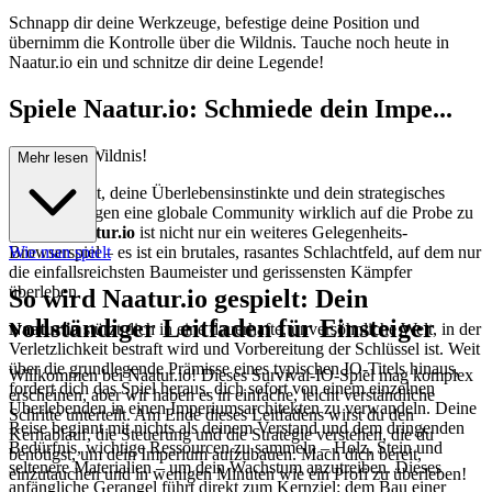
Schnapp dir deine Werkzeuge, befestige deine Position und
übernimm die Kontrolle über die Wildnis. Tauche noch heute in
Naatur.io ein und schnitze dir deine Legende!
Spiele Naatur.io: Schmiede dein Impe...
rium in der Wildnis!
Mehr lesen
Bist du bereit, deine Überlebensinstinkte und dein strategisches
Geschick gegen eine globale Community wirklich auf die Probe zu
stellen?
Naatur.io
ist nicht nur ein weiteres Gelegenheits-
Browserspiel – es ist ein brutales, rasantes Schlachtfeld, auf dem nur
Wie man spielt
die einfallsreichsten Baumeister und gerissensten Kämpfer
überleben.
So wird Naatur.io gespielt: Dein
vollständiger Leitfaden für Einsteiger
Naatur.io
stürzt dich in eine dauerhafte, unversöhnliche Welt, in der
Verletzlichkeit bestraft wird und Vorbereitung der Schlüssel ist. Weit
über die grundlegende Prämisse eines typischen IO-Titels hinaus,
Willkommen bei Naatur.io! Dieses Survival-IO-Spiel mag komplex
fordert dich das Spiel heraus, dich sofort von einem einzelnen
erscheinen, aber wir haben es in einfache, leicht verständliche
Überlebenden in einen Imperiumsarchitekten zu verwandeln. Deine
Schritte unterteilt. Am Ende dieses Leitfadens wirst du den
Reise beginnt mit nichts als deinem Verstand und dem dringenden
Kernablauf, die Steuerung und die Strategie verstehen, die du
Bedürfnis, wichtige Ressourcen zu sammeln – Holz, Stein und
benötigst, um dein Imperium aufzubauen. Mach dich bereit,
seltenere Materialien – um dein Wachstum anzutreiben. Dieses
einzutauchen und in wenigen Minuten wie ein Profi zu überleben!
anfängliche Gerangel führt direkt zum Kernziel: dem Bau einer