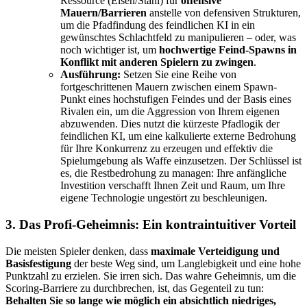
Ressource (Eisen/Stahl) für
offensive
Mauern/Barrieren
anstelle von defensiven Strukturen,
um die Pfadfindung des feindlichen KI in ein
gewünschtes Schlachtfeld zu manipulieren – oder, was
noch wichtiger ist, um
hochwertige Feind-Spawns in
Konflikt mit anderen Spielern zu zwingen
.
Ausführung:
Setzen Sie eine Reihe von
fortgeschrittenen Mauern zwischen einem Spawn-
Punkt eines hochstufigen Feindes und der Basis eines
Rivalen ein, um die Aggression von Ihrem eigenen
abzuwenden. Dies nutzt die kürzeste Pfadlogik der
feindlichen KI, um eine kalkulierte externe Bedrohung
für Ihre Konkurrenz zu erzeugen und effektiv die
Spielumgebung als Waffe einzusetzen. Der Schlüssel ist
es, die Restbedrohung zu managen: Ihre anfängliche
Investition verschafft Ihnen Zeit und Raum, um Ihre
eigene Technologie ungestört zu beschleunigen.
3. Das Profi-Geheimnis: Ein kontraintuitiver Vorteil
Die meisten Spieler denken, dass
maximale Verteidigung und
Basisfestigung
der beste Weg sind, um Langlebigkeit und eine hohe
Punktzahl zu erzielen. Sie irren sich. Das wahre Geheimnis, um die
Scoring-Barriere zu durchbrechen, ist, das Gegenteil zu tun:
Behalten Sie so lange wie möglich ein absichtlich niedriges,