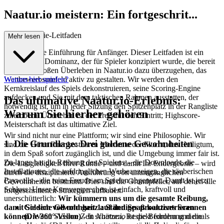
Naatur.io meistern: Ein fortgeschrit...
tener Strategie-Leitfaden
Mehr lesen
Dies ist keine Einführung für Anfänger. Dieser Leitfaden ist ein
Bauplan zur Dominanz, der für Spieler konzipiert wurde, die bereit
sind, vom bloßen Überleben in Naatur.io dazu überzugehen, das
Wettbewerbsumfeld aktiv zu gestalten. Wir werden den
Warum hier spielen?
Kernkreislauf des Spiels dekonstruieren, seine Scoring-Engine
aufdecken und Sie mit dem taktischen Rahmen ausstatten, der
Das ultimative Naatur.io-Erlebnis:
notwendig ist, um in jeder Sitzung den Spitzenplatz in der Rangliste
Warum Sie hierher gehören
zu erobern. Überleben ist der Preis für den Eintritt; Highscore-
Meisterschaft ist das ultimative Ziel.
Wir sind nicht nur eine Plattform; wir sind eine Philosophie. Wir
1. Die Grundlage: Drei goldene Gewohnheiten
sind die Hüter Ihrer kostbaren Momente der Flucht, das Heiligtum,
in dem Spaß sofort zugänglich ist, und die Umgebung immer fair ist.
Zu lange hat die Reibung des Spielens – die Downloads, die
Die Langlebigkeit Ihrer Runde – und damit Ihr Endergebnis – wird
Installationen, die aufdringlichen Werbeanzeigen, die räuberischen
durch die disziplinierte Ausführung von unumgänglichen
Paywalls – die reine Freude am Spielen abgenutzt. Damit ist jetzt
Gewohnheiten bestimmt. Dies sind die Grundpfeiler, auf denen alle
Schluss. Unser Kernversprechen ist einfach, kraftvoll und
fortgeschrittenen Strategien aufbauen.
unerschütterlich:
Wir kümmern uns um die gesamte Reibung,
Goldene Gewohnheit 1: Ständiges proaktives Scannen
damit Sie sich voll und ganz auf den Spaß konzentrieren
(Die 360°-Vision)
- In
Naatur.io
ist die Bedrohung niemals
können.
Wenn Sie Ihre Zeit schätzen, Respekt fordern und die