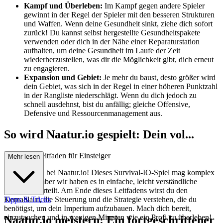
Kampf und Überleben:
Im Kampf gegen andere Spieler
gewinnt in der Regel der Spieler mit den besseren Strukturen
und Waffen. Wenn deine Gesundheit sinkt, ziehe dich sofort
zurück! Du kannst selbst hergestellte Gesundheitspakete
verwenden oder dich in der Nähe einer Reparaturstation
aufhalten, um deine Gesundheit im Laufe der Zeit
wiederherzustellen, was dir die Möglichkeit gibt, dich erneut
zu engagieren.
Expansion und Gebiet:
Je mehr du baust, desto größer wird
dein Gebiet, was sich in der Regel in einer höheren Punktzahl
in der Rangliste niederschlägt. Wenn du dich jedoch zu
schnell ausdehnst, bist du anfällig; gleiche Offensive,
Defensive und Ressourcenmanagement aus.
So wird Naatur.io gespielt: Dein vol...
lständiger Leitfaden für Einsteiger
Mehr lesen
Willkommen bei Naatur.io! Dieses Survival-IO-Spiel mag komplex
erscheinen, aber wir haben es in einfache, leicht verständliche
Schritte unterteilt. Am Ende dieses Leitfadens wirst du den
Kernablauf, die Steuerung und die Strategie verstehen, die du
Tipps & Tricks
benötigst, um dein Imperium aufzubauen. Mach dich bereit,
einzutauchen und in wenigen Minuten wie ein Profi zu überleben!
Naatur.io meistern: Ein fortgeschrittener