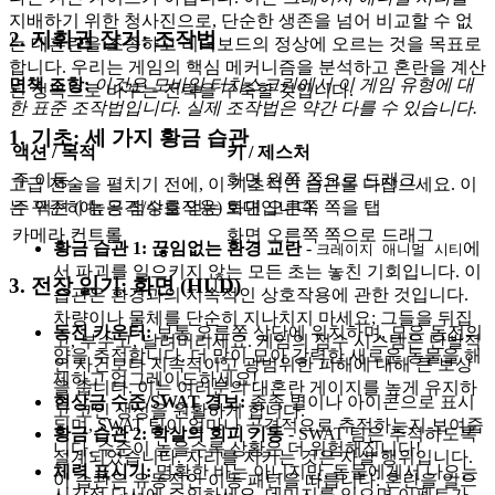
지배하기 위한 청사진으로, 단순한 생존을 넘어 비교할 수 없
2. 지휘권 잡기: 조작법
는 대혼란을 조종하고 리더보드의 정상에 오르는 것을 목표로
합니다. 우리는 게임의 핵심 메커니즘을 분석하고 혼란을 계산
면책 조항:
이것은 모바일 터치스크린에서 이 게임 유형에 대
된 정복으로 바꾸는 전략을 구축할 것입니다.
한 표준 조작법입니다. 실제 조작법은 약간 다를 수 있습니다.
1. 기초: 세 가지 황금 습관
액션 / 목적
키 / 제스처
주 이동
화면 왼쪽 쪽으로 드래그
고급 전술을 펼치기 전에, 이 기초적인 습관을 다잡으세요. 이
는 꾸준히 높은 점수를 얻는 토대입니다.
주 액션 (예: 공격/상호작용)
화면 오른쪽 쪽을 탭
카메라 컨트롤
화면 오른쪽 쪽으로 드래그
황금 습관 1: 끊임없는 환경 교란
-
에
크레이지 애니멀 시티
서 파괴를 일으키지 않는 모든 초는 놓친 기회입니다. 이
3. 전장 읽기: 화면 (HUD)
습관은 환경과의 지속적인 상호작용에 관한 것입니다.
차량이나 물체를 단순히 지나치지 마세요; 그들을 뒤집
동전 카운터:
보통 오른쪽 상단에 위치하며, 모은 동전의
고, 부수고, 날려버리세요. 게임의 점수 시스템은 단발적
양을 추적합니다. 더 많이 모아 강력한 새로운 동물을 해
인 사건보다 지속적이고 광범위한 피해에 대해 큰 보상
제하고 업그레이드하세요!
을 줍니다. 이는 여러분의 대혼란 게이지를 높게 유지하
현상금 수준/SWAT 경보:
종종 별이나 아이콘으로 표시
고 코인 생성을 원활하게 합니다.
되며, SWAT 팀이 얼마나 공격적으로 추적하는지 보여줍
황금 습관 2: 학살의 회피 기동
- SWAT 팀은 추적하도록
니다. 수준이 높을수록 상황은 더 위험해집니다!
설계되었습니다. 자리를 지키는 것은 자살 행위입니다.
체력 표시기:
명확한 바는 아니지만, 동물에게서 나오는
이 습관은 유동적인 이동 패턴을 따릅니다: 혼란을 일으
시각적 단서에 주의하세요. 데미지를 입으면 이펙트가