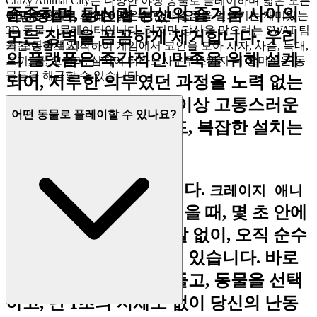
Crazy Animal City는 다양한 야생 동물로 플레이하며 넓은 오픈
존중하며, 당신과 당신의 즐거움 사이의
어떤 동물로 플레이할 수 있나요?
월드 환경에서 최대한 많은 혼란과 소동을 일으키는 재미있는
3D 동물 시뮬레이터입니다. 하지만 당신을 막으려는 SWAT 팀
모든 장벽을 꼼꼼하게 제거합니다. 우리
을 조심하세요!
기본 동물로 시작하여 게임에서 코인을 모아 사자, 사슴, 늑대,
의 플랫폼은 즉각적인 만족을 위해 설계
토끼, 곰, 고릴라, 심지어 티라노사우루스까지 더 흥미로운 동
물들을 해금할 수 있습니다.
되어, 지루한 의무였던 과정을 노력 없는
기쁨으로 바꿉니다. 더 이상 고통스러운
어떤 동물로 플레이할 수 있나요?
대기, 짜증나는 다운로드, 복잡한 설치는
없습니다.
이것이 우리의 약속입니다.
크레이지 애니
를 플레이하고 싶을 때, 몇 초 안에
멀 시티
게임에 진입합니다. 마찰 없이, 오직 순수
하고 즉각적인 재미만이 있습니다. 바로
그 난장판 속으로 뛰어들고, 동물을 선택
하고, 단 1초의 지체도 없이 당신의 난동