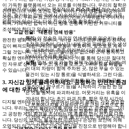
이 가득한 플랫폼에서 오는 피로를 이해합니다. 우리의 철학은
크레이지 애니멀 시티
는 본질적으로
리스크 관리
점수 시스템
간단합니다. 어떤 조건도 없이 뛰어난 게임 경험을 제공하는
으로, 증가하는 압박 속에서 지속적이고 대량의 파괴에 크게
것입니다. 우리는 최고의 엔터테인먼트가 자유롭게 주어져야
편향되어 있습니다. 다음 전술은 이를 활용합니다.
하며, 거래적인 압박이 아닌 상호 존중에 기반한 커뮤니티를
조성해야 한다고 믿습니다.
고급 전술: "대혼란 연쇄 반응"
원리:
이 전술은 파괴의 연쇄 반응을 일으키는 데
완전한 평화 속에서
의 모든 레벨과 전략에
크레이지 애니멀 시티
초점을 맞추며, 단시간 내에 광역 피해와 점수 생성
깊이 빠져드세요. 우리의 플랫폼은 무료이며, 앞으로도 계속
을 극대화하여, 종종 여러분의 다음 목표물로부터
그럴 것입니다. 조건도 없고, 놀라움도 없으며, 오직 정직하고
SWAT의 주의를 돌립니다.
확실한 엔터테인먼트만이 있습니다. 이를 통해 당신은 절대적
실행:
먼저, 파괴 가능한 물체가 밀집된 군집(예: 여
인 자유로 상자를 부수고, 동전을 모으고, SWAT 팀을 따돌릴
러 대의 차량이 함께 주차된 곳, 많은 부술 수 있는
수 있습니다.
물건이 있는 시장 통로)을 식별하세요. 그런 다음,
최대한의 효과를 위해 위치를 잡고, 강력한 공격
3. 자신감 있게 플레이하세요: 공정하고 안전한 환경
(돌진이나 발구르기 등)을 시작하여 가능한 한 많
에 대한 우리의 헌신
은 것을 동시에 파괴하세요. 머뭇거리는 유혹을 이
겨내야 합니다; 초기 파괴 직후, 짧은 무적 시간이
디지털 엔터테인먼트의 영역에서 마음의 평화는 가장 중요합
나 운동에너지를 사용하여 다음 근처 군집으로 회
니다. 우리는 모든 플레이어를 위해 안전하고, 존중받는, 그리
전하고, SWAT가 여러분의 정확한 위치를 파악하
고 공정한 게임 환경을 조성하는 데 흔들림 없는 헌신을 다합
기 전에 파괴의 "연쇄"를 만드세요. 핵심은 지속적
니다. 당신의 성취는 불공정한 이점이나 손상된 보안에 의해
이고 고밀도의 파괴입니다.
오염되지 않고, 당신의 기술과 헌신을 진정으로 반영해야 합니
고급 전술: "SWAT 교란 루프"