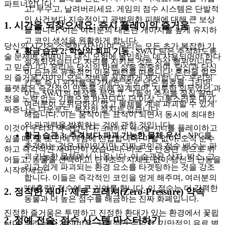
파트너입니다.
고, 부수고, 날려버리세요. 게임의 점수 시스템은 단발적
인 사건보다 지속적이고 광범위한 피해에 대해 큰 보상
1. 시간을 되찾으세요: 즉시 플레이의 즐거움
을 줍니다. 이는 여러분의 대혼란 게이지를 높게 유지하
고 코인 생성을 원활하게 합니다.
당신의 시간은 소중한 자산이며, 우리는 모든 초가 복잡한 기
황금 습관 2: 학살의 회피 기동
- SWAT 팀은 추적하도록
술 문제에 얽매이는 대신 모험에 몰입하는 데 사용되어야 한다
설계되었습니다. 자리를 지키는 것은 자살 행위입니다.
고 믿습니다. 우리는 당신의 바쁜 삶을 존중하며, 당신과 당신
이 습관은 유동적인 이동 패턴을 따릅니다: 혼란을 일으
의 즐거움 사이의 모든 장벽을 꼼꼼하게 제거합니다. 우리의
킨 후 즉시 위치를 옮기세요, 주로 넓은 원호를 그리며.
플랫폼은 즉각적인 만족을 위해 설계되어, 지루한 의무였던 과
이는 SWAT의 예상을 뒤엎고, 그들의 추적을 질질 끌며,
정을 노력 없는 기쁨으로 바꿉니다. 더 이상 고통스러운 대기,
여러분이 포위당하지 않고 물체를 계속 파괴할 수 있게
짜증나는 다운로드, 복잡한 설치는 없습니다.
해줍니다. 이는 움직이는 표적이 되면서 동시에 최대한
의 파괴력을 발휘하는 것에 관한 것입니다.
이것이 우리의 약속입니다.
를 플레이하고
크레이지 애니멀 시티
황금 습관 3: 추격보다 파괴 가능한 물체 우선
- NPC를
싶을 때, 몇 초 안에 게임에 진입합니다. 마찰 없이, 오직 순수
추격하는 것은 재미있지만, 진짜 코인과 점수 배수는 파
하고 즉각적인 재미만이 있습니다. 바로 그 난장판 속으로 뛰
괴 가능한 물체에서 나옵니다. 이 습관은 상자, 박스, 그
어들고, 동물을 선택하고, 단 1초의 지체도 없이 당신의 난동을
리고 쉽게 파괴되는 환경 요소를 타겟팅하는 것을 강조
시작하세요.
합니다. 이들은 즉각적인 코인을 얻게 해주며, 여러분의
"대혼란" 점수에 큰 기여를 합니다. 이 점수는 더 강력한
2. 정직한 재미: 제로 프레셔(Zero-Pressure) 약속
동물과 더 높은 점수를 해금하는 진짜 화폐입니다.
진정한 즐거움은 투명하고 진정한 환대가 있는 환경에서 꽃핍
2. 정예 전술: 점수 시스템 마스터하기
니다. 우리는 숨겨진 비용, 공격적인 수익화, 기만적인 유료 벽