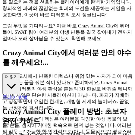
을 일으키는 것을 선호하는 플레이어에게 완벽한 게임입니다.
창의적인 파괴와 끊임없는 회피의 도전을 제공하는 게임을 사
랑한다면, 이곳이 바로 여러분의 도시 정글입니다!
그럼 무엇을 기다리나요? 지금 바로 Crazy Animal City에 뛰어
들어, SWAT 팀이 여러분의 야생 난동을 결국 잡아내기 전까지
얼마나 오래 살아남을 수 있는지 확인해 보세요
Crazy Animal City에서 여러분 안의 야수
를 깨우세요!...
번화한 도시에서 난폭한 티렉스나 위엄 있는 사자가 되어 마음
더 읽기
껏 날뛰는 꿈을 꿔본 적이 있나요? 준비하세요, Crazy Animal
City가 여러분의 야생 환상을 혼돈의 3D 현실로 바꿔줄 테니까
요! 이 게임은 단순한 시뮬레이션이 아닙니다. 파괴가 지배하
플레이 방법
고 상상력만이 유일한 한계인, 개방형 세계의 놀이터죠. 끝없
는 난장판이 펼쳐집니다.
Crazy Animal City 플레이 방법: 초보자
Crazy Animal City의 핵심은 여러분을 다양한 야생 동물의 발
완전 가이드
톱, 손톱, 심지어 거대한 턱속으로 던져 넣는 것입니다. 여러분
의 임무는? 가능한 한 인간적으로(아니, 동물적으로) 영광스러
Crazy Animal City에 오신 것을 환영합니다! 거친 재미와 난장