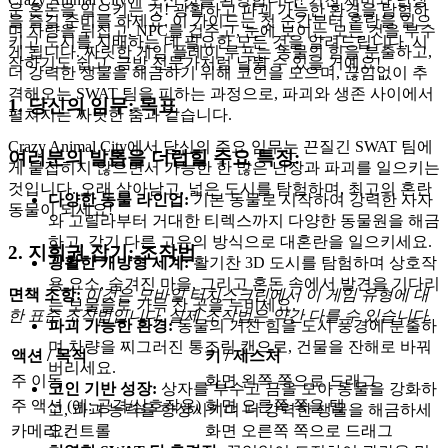
운 혼돈을 일으키는 것! 광활하고 파괴 가능한 환경을 탐험하
을 즐길 준비를 하세요. 이 가이드는 첫 순간부터 혼란을 일으
며 차량을 뒤집고, NPC를 겁주고, 눈에 보이는 모든 것을 부수
키고 도시를 지배하는 데 필요한 모든 것을 알려드립니다. 시
게 됩니다. 짜릿한 게임 플레이 루프는 동물의 힘을 분출하고,
작하기도 쉽고, 금방 전문가처럼 날뛸 수 있을 거예요!
더 강력한 생물을 해금하기 위해 코인을 모으며, 끊임없이 추
격해오는 SWAT 팀을 피하는 과정으로, 파괴와 생존 사이에서
1. 당신의 임무: 목표
펼쳐지는 짜릿한 춤과 같습니다.
Crazy Animal City에서 당신의 주요 임무는 끈질긴 SWAT 팀에
여러분의 발톱을 더럽힐 주요 특징:
게 붙잡히지 않으면서 가능한 한 많은 난장과 파괴를 일으키는
것입니다. 오래 살아남고, 넓은 도시를 탐험하며, 최고의 혼란
다양한 동물 라인업:
기본 동물로 시작하여 강력한 사자
동물이 되세요!
와 고릴라부터 거대한 티렉스까지 다양한 동물원을 해금
하고, 각기 다른 고유의 방식으로 대혼란을 일으키세요.
2. 지휘권 잡기: 조작법
광활한 개방형 세계:
활기찬 3D 도시를 탐험하며 상호작
용 요소, 숨겨진 마을, 그리고 혼돈 속에서 발견을 기다리
면책 조항:
이것은 모바일 터치스크린에서 이 게임 유형에 대
는 보물들로 가득 찬 곳을 누비세요.
한 표준 조작법입니다. 실제 조작법은 약간 다를 수 있습니다.
파괴 가능한 환경:
동물의 거친 힘을 도시 풍경에 분출하
며 차량을 찌그러진 통조림 캔으로, 건물을 잔해로 바꿔
액션 / 목적
키 / 제스처
버리세요.
주 이동
화면 왼쪽 쪽으로 드래그
코인 기반 성장:
상자를 부수고 금을 모아 동물을 강화하
주 액션 (예: 공격/상호작용)
화면 오른쪽 쪽을 탭
고, 파괴 능력을 향상시키며 더 강력한 생물을 해금하세
요.
카메라 컨트롤
화면 오른쪽 쪽으로 드래그