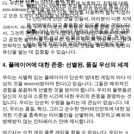
다. 우리는 당신의 데이터를 엄격하게 보호하고, 치팅에 대해
원리:
이는 SWAT의 주의를 의도적으로 특정 지역
zero-tolerance 정책을 유지하여, 모든 승리가 정당하게 얻어지
으로 끌어들인 다음, 환경을 사용하여 협착 지점이
고 모든 도전이 진짜임을 보장합니다.
나 산만하게 만든 것을 만들어, 여러분이 다른 지역
을 방해받지 않고 활용할 수 있도록 하는 것입니다.
리더보드의 최상위 자리를 향해 도전하면
크레이지 애니멀 시티
실행:
상당 수의 SWAT 차량과 요원들을 좁은 골목
서, 그것이 진정한 기술의 시험대임을 아세요. 우리는 안전하
이나, 많은 크고 파괴 불가능한 물체(건물, 큰 벽)가
고 공정한 놀이터를 만들므로, 당신은 당신의 야성적인 난동과
있는 협착 지점으로 유인하세요. 여러분의 동물
전략적인 탈출이 모두 당신 자신만의 것임을 확신하며 당신의
유산을 쌓는 데 집중할 수 있습니다.
4. 플레이어에 대한 존중: 선별된, 품질 우선의 세계
우리는 식별력 있는 플레이어가 단순히 방대한 게임의 바다 이
상의 것을 deserve(받아야 한다)고 믿습니다. 그들은 예외적인
경험을 꼼꼼하게 선별한 것을 받아야 합니다. 우리의 플랫폼은
당신의 지성과 소중한 시간에 대한 우리의 존중을 증명하는 것
입니다. 우리는 단순히 수량을 늘리는 데 관심이 없습니다. 대
신, 우리는 품질, 혁신, 그리고 순수한 엔터테인먼트에 대한 엄
격한 기준을 충족하는 타이틀만을 선별하여, 깨끗하고 빠르며
방해받지 않는 인터페이스 안에 제시합니다.
여기서는 수천 개의 클론 게임을 찾을 수 없습니다. 우리는
크