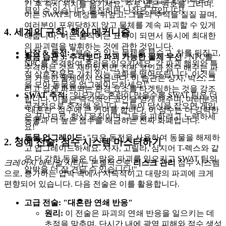
킨 후 즉시 위치를 옮기세요, 주로 넓은 원호를 그리며.
보일 수 있습니다. 붙잡히면 난장은 끝입니다!
이는 SWAT의 예상을 뒤엎고, 그들의 추적을 질질 끌며,
여러분이 포위당하지 않고 물체를 계속 파괴할 수 있게
4. 세계의 규칙: 핵심 메커니즘
해줍니다. 이는 움직이는 표적이 되면서 동시에 최대한
의 파괴력을 발휘하는 것에 관한 것입니다.
난장 & 동전:
"부술 수 있는 물체를 부수고, 차를 뒤집고,
황금 습관 3: 추격보다 파괴 가능한 물체 우선
- NPC를
NPC를 추격하여 혼란을 일으키세요. 각 파괴 행위와 특
추격하는 것은 재미있지만, 진짜 코인과 점수 배수는 파
정 상호작용은 가치 있는 금화를 떨어뜨립니다. 이것들
괴 가능한 물체에서 나옵니다. 이 습관은 상자, 박스, 그
을 모아 동물을 업그레이드하세요!"
리고 쉽게 파괴되는 환경 요소를 타겟팅하는 것을 강조
SWAT 추적:
"일으키는 혼란이 많을수록 SWAT 팀은 더
합니다. 이들은 즉각적인 코인을 얻게 해주며, 여러분의
공격적으로 추적해 옵니다. 그들이 당신을 잡으면 게임
"대혼란" 점수에 큰 기여를 합니다. 이 점수는 더 강력한
은 끝나므로, 항상 움직이며 그들을 피하려고 노력하세
동물과 더 높은 점수를 해금하는 진짜 화폐입니다.
요!"
동물 업그레이드:
"모은 동전을 사용하여 동물을 해제하
2. 정예 전술: 점수 시스템 마스터하기
고 업그레이드하세요. 사자, 고릴라, 심지어 T-렉스와 같
은 더 강한 동물은 더 많은 파괴를 일으키고 SWAT 팀의
크레이지 애니멀 시티
는 본질적으로
리스크 관리
점수 시스템
압박을 더 잘 견딜 수 있습니다!"
으로, 증가하는 압박 속에서 지속적이고 대량의 파괴에 크게
편향되어 있습니다. 다음 전술은 이를 활용합니다.
고급 전술: "대혼란 연쇄 반응"
원리:
이 전술은 파괴의 연쇄 반응을 일으키는 데
초점을 맞추며, 단시간 내에 광역 피해와 점수 생성