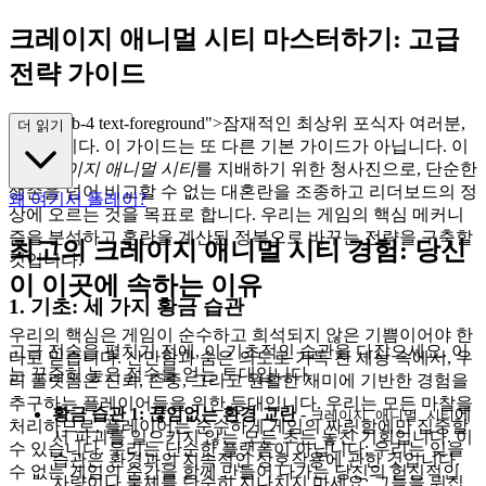
크레이지 애니멀 시티 마스터하기: 고급
전략 가이드
class="mb-4 text-foreground">잠재적인 최상위 포식자 여러분,
더 읽기
환영합니다. 이 가이드는 또 다른 기본 가이드가 아닙니다. 이
는
크레이지 애니멀 시티
를 지배하기 위한 청사진으로, 단순한
생존을 넘어 비교할 수 없는 대혼란을 조종하고 리더보드의 정
왜 여기서 플레이?
상에 오르는 것을 목표로 합니다. 우리는 게임의 핵심 메커니
즘을 분석하고 혼란을 계산된 정복으로 바꾸는 전략을 구축할
최고의 크레이지 애니멀 시티 경험: 당신
것입니다.
이 이곳에 속하는 이유
1. 기초: 세 가지 황금 습관
우리의 핵심은 게임이 순수하고 희석되지 않은 기쁨이어야 한
고급 전술을 펼치기 전에, 이 기초적인 습관을 다잡으세요. 이
다고 믿습니다. 산만함과 숨은 의도로 가득 찬 세상 속에서, 우
는 꾸준히 높은 점수를 얻는 토대입니다.
리 플랫폼은 신뢰, 존중, 그리고 원활한 재미에 기반한 경험을
추구하는 플레이어들을 위한 등대입니다. 우리는 모든 마찰을
황금 습관 1: 끊임없는 환경 교란
-
에
크레이지 애니멀 시티
처리하므로, 플레이어는 순수하게 게임의 짜릿함에만 집중할
서 파괴를 일으키지 않는 모든 초는 놓친 기회입니다. 이
수 있습니다. 우리는 단순한 플랫폼이 아닙니다; 우리는 잊을
습관은 환경과의 지속적인 상호작용에 관한 것입니다.
수 없는 게임의 순간을 함께 만들어 나가는 당신의 헌신적인
차량이나 물체를 단순히 지나치지 마세요; 그들을 뒤집