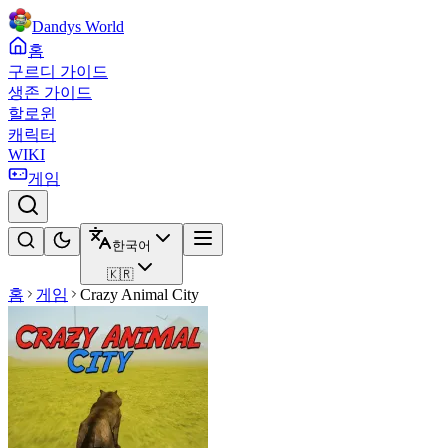
Dandys World
홈
구르디 가이드
생존 가이드
할로윈
캐릭터
WIKI
게임
한국어
🇰🇷
홈
게임
Crazy Animal City