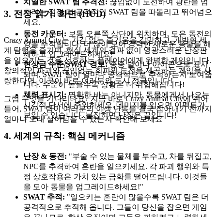
치열한 SWAT 팀 추격전:
끊임없이 도전하여 광란을 멈
추려는 점점 더 공격적인 SWAT 팀을 따돌리고 뛰어넘으
3. 전장 읽기: 화면 (HUD)
세요.
동전 카운터:
보통 오른쪽 상단에 위치하며, 모은 동전의
Crazy Animal City는 가감 없는 즐거움을 갈망하고, 개방형 세
양을 추적합니다. 더 많이 모아 강력한 새로운 동물을 해
계 탐험을 즐기며, 현실 세계의 결과 없이 영광스러운 난장판
제하고 업그레이드하세요!
을 일으키는 것을 선호하는 플레이어에게 완벽한 게임입니다.
현상금 수준/SWAT 경보:
종종 별이나 아이콘으로 표시
창의적인 파괴와 끊임없는 회피의 도전을 제공하는 게임을 사
되며, SWAT 팀이 얼마나 공격적으로 추적하는지 보여줍
랑한다면, 이곳이 바로 여러분의 도시 정글입니다!
니다. 수준이 높을수록 상황은 더 위험해집니다!
체력 표시기:
명확한 바는 아니지만, 동물에게서 나오는
그럼 무엇을 기다리나요? 지금 바로 Crazy Animal City에 뛰어
시각적 단서에 주의하세요. 데미지를 입으면 이펙트가
들어, SWAT 팀이 여러분의 야생 난동을 결국 잡아내기 전까지
보일 수 있습니다. 붙잡히면 난장은 끝입니다!
얼마나 오래 살아남을 수 있는지 확인해 보세요
4. 세계의 규칙: 핵심 메커니즘
난장 & 동전:
"부술 수 있는 물체를 부수고, 차를 뒤집고,
NPC를 추격하여 혼란을 일으키세요. 각 파괴 행위와 특
정 상호작용은 가치 있는 금화를 떨어뜨립니다. 이것들
을 모아 동물을 업그레이드하세요!"
SWAT 추적:
"일으키는 혼란이 많을수록 SWAT 팀은 더
공격적으로 추적해 옵니다. 그들이 당신을 잡으면 게임