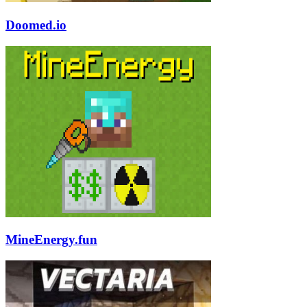
Doomed.io
MineEnergy.fun