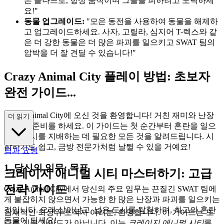
은 끝나므로, 항상 움직이며 그들을 피하려고 노력하세
요!"
동물 업그레이드:
"모은 동전을 사용하여 동물을 해제하
고 업그레이드하세요. 사자, 고릴라, 심지어 T-렉스와 같
은 더 강한 동물은 더 많은 파괴를 일으키고 SWAT 팀의
압박을 더 잘 견딜 수 있습니다!"
Crazy Animal City 플레이 방법: 초보자
완전 가이드...
Crazy Animal City에 오신 것을 환영합니다! 거친 재미와 난장
더 읽기
을 즐길 준비를 하세요. 이 가이드는 첫 순간부터 혼란을 일으
키고 도시를 지배하는 데 필요한 모든 것을 알려드립니다. 시
작하기도 쉽고, 금방 전문가처럼 날뛸 수 있을 거예요!
팁과 요령
1. 당신의 임무: 목표
크레이지 애니멀 시티 마스터하기: 고급
전략 가이드
Crazy Animal City에서 당신의 주요 임무는 끈질긴 SWAT 팀에
게 붙잡히지 않으면서 가능한 한 많은 난장과 파괴를 일으키는
것입니다. 오래 살아남고, 넓은 도시를 탐험하며, 최고의 혼란
잠재적인 최상위 포식자 여러분, 환영합니다. 이 가이드는 또
동물이 되세요!
다른 기본 가이드가 아닙니다. 이는
크레이지 애니멀 시티
를