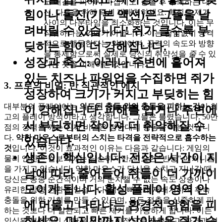
코 대결을 피하지 마십시오. 충돌 후 후퇴하는 대
신, 다음을 위해 즉시 재배치하세요. 핵심은 제거
힘이나 돌진(기본 액션)은 그들을 날
사이의 다운타임을 최소화하는 것입니다. 이는 무
려버릴 수 있습니다! 쥐가 클수록 부
작위하다는 의미가 아닙니다. 이는 끊임없이 공격
적으로 행동한다는 의미이며, 공격의 속도와 방향
딪히는 힘이 더 강해집니다.
을 통제함으로써 실제로 당신의 취약성을
줄
수 있
성장과 축소:
아레나 주변에 흩어져
다는 것을 이해하는 것입니다.
있는 치즈나 파워업을 수집하면 쥐가
3. 프로의 비밀: 반 직관적인 에지
성장하여 크기가 커지고 부딪히는 힘
대부분의 플레이어는
의도된 충돌 외의 충돌을 피하는 것
이 최
이 강해집니다. 피해를 입거나 주변에
고의 플레이 방식이라고 생각합니다. 그들은 틀렸습니다. 50만
서 부딪히면 작아져 더 취약해질 수
점의 장벽을 깨는 진짜 비밀은 정반대의 행동을 하는 것입니
다.
약한 마우스로부터의 스치는 타격을 전략적으로 흡수하는
있습니다.
것
입니다. 이것이 효과적인 이유는 다음과 같습니다: 게임의
생존이 핵심입니다:
전장은 시간이 지
물리 엔진은 겉보기에는 단순하지만, 미묘한 "반동" 메커니즘
을 가지고 있습니다. 약한 마우스가 당신을 스치고 지나갈 때,
남에 따라 줄어들어 쥐들이 더 가까이
당신은 종종 순간적이며 거의 눈치챌 수 없는 속도 상승이나
모이게 됩니다. 활성 플레이 영역 안
유리한 방향 전환을 얻습니다. 이는 빠르게 재배치하여 후속
충돌을 위한 기회를 만들 수 있으며, 모든 접촉을 신중하게 피
에 머물고 나타나는 환경적 위험을 피
하는 것보다 더 일관되고 빠른 제거를 가능하게 합니다. 이는
하세요. 마지막까지 살아남은 쥐가 승
인식된 부정적인 상황을 전략적 이점으로 전환하고, 환경과 심