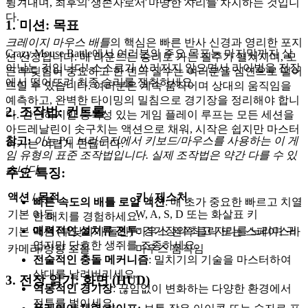
튕겨내며, 최후의 생존자로서 마땅한 자리를 차지하는 것입니
다.
1. 미션: 목표
크레이지 마우스 배틀
의 핵심은 빠른 반사 신경과 영리한 포지
Crazy Mouse Battle에서 여러분의 주요 목표는 마지막까지 살
션 선정입니다. 매 라운드는 승리로 가는 질주가 펼쳐지며, 모
아남는 것입니다! 스스로가 쓰러지지 않으면서 라이벌을 전장
든 부딪힘이 중요하고 한 번의 실수는 여러분을 심연으로 떨어
에서 떨어뜨려 최종 승리를 쟁취하세요.
뜨릴 수 있습니다. 여러분은 계속 움직이며 상대의 움직임을
예측하고, 완벽한 타이밍의 밀침으로 경기장을 정리해야 합니
2. 조작법: 컨트롤
다. 간단하지만 중독성 있는 게임 플레이 루프는 모든 세션을
아드레날린이 솟구치는 액션으로 채워, 시작은 쉽지만 마스터
참고:
이는 PC 브라우저에서 키보드/마우스를 사용하는 이 게
하기는 어렵게 만듭니다.
임 유형의 표준 조작법입니다. 실제 조작법은 약간 다를 수 있
습니다.
주요 특징:
액션 / 목적
키 / 제스처
빠른 속도의 배틀 로얄 액션
: 매 초가 중요한 빠르고 치열
기본 이동
W, A, S, D 또는 화살표 키
한 매치를 경험하세요.
매력적인 설치류 전투
: 경기장의 최고 자리를 노리며 귀
기본 액션 (부딪히기/돌진)
마우스 왼쪽 클릭 또는 스페이스바
엽지만 단호한 생쥐를 조종하세요.
카메라/방향 조절
마우스 움직임
전술적인 충돌 메커니즘
: 밀치기의 기술을 마스터하여
상대를 날려버리세요.
3. 전장 읽기: 화면 (HUD)
역동적인 경기장
: 끊임없이 변화하는 다양한 환경에서
전투를 벌이세요.