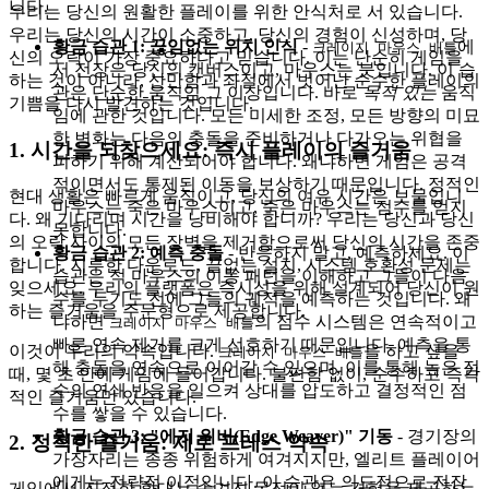
니다.
우리는 당신의 원활한 플레이를 위한 안식처로 서 있습니다.
우리는 당신의 시간이 소중하고, 당신의 경험이 신성하며, 당
황금 습관 1: 끊임없는 위치 인식
-
에
크레이지 마우스 배틀
신의 오락이 가장 중요하다고 믿습니다. 이는 단순히 게임을
서 전장은 당신의 캔버스이고, 마우스는 붓입니다. 이 습
하는 것이 아니라, 산만함과 좌절에서 벗어난 순수한 플레이의
관은 단순한 움직임 그 이상입니다. 바로
목적 있는
움직
기쁨을 다시 발견하는 것입니다.
임에 관한 것입니다. 모든 미세한 조정, 모든 방향의 미묘
한 변화는 다음의 충돌을 준비하거나 다가오는 위협을
1. 시간을 되찾으세요: 즉시 플레이의 즐거움
피하기 위해 계산되어야 합니다. 왜냐하면 게임은 공격
적이면서도 통제된 이동을 보상하기 때문입니다. 정적인
현대 생활은 빠르게 움직이고, 당신의 여유 시간은 보물입니
마우스는 죽은 마우스이고, 죽은 마우스는 점수를 얻지
다. 왜 기다리며 시간을 낭비해야 합니까? 우리는 당신과 당신
못합니다.
의 오락 사이의 모든 장벽을 제거함으로써 당신의 시간을 존중
황금 습관 2: 예측 충돌
- 반응하지 말고, 예측하세요. 이
합니다. 지루한 다운로드, 끝없는 설치, 시스템 호환성 문제는
습관은 적 마우스의 이동 패턴을 이해하고 그들이 다음
잊으세요. 우리의 플랫폼은 즉시성을 위해 설계되어 당신이 원
수를 두기도 전에 그들의 궤적을 예측하는 것입니다. 왜
하는 즐거움을 주문형으로 제공합니다.
냐하면
의 점수 시스템은 연속적이고
크레이지 마우스 배틀
빠른 연속 제거를 크게 선호하기 때문입니다. 예측을 통
이것이 우리의 약속입니다.
을 하고 싶을
크레이지 마우스 배틀
해 충돌을 연속으로 이어갈 수 있으며, 이를 통해 높은 점
때, 몇 초 안에 게임에 들어갑니다. 불편함 없이, 순수하고 즉각
수의 연쇄 반응을 일으켜 상대를 압도하고 결정적인 점
적인 즐거움만 있습니다.
수를 쌓을 수 있습니다.
황금 습관 3: "에지 위버(Edge Weaver)" 기동
- 경기장의
2. 정직한 즐거움: 제로 프레스 약속
가장자리는 종종 위험하게 여겨지지만, 엘리트 플레이어
에게는 전략적 이점입니다. 이 습관은 의도적으로 전장
게임에서 진정한 환대는 숨겨진 목적이 없는 경험을 제공하는