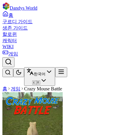
Dandys World
홈
구르디 가이드
생존 가이드
할로윈
캐릭터
WIKI
게임
한국어
🇰🇷
홈
게임
Crazy Mouse Battle