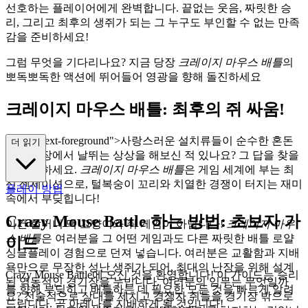
선호하는 플레이어에게 완벽합니다. 끝없는 웃음, 짜릿한 승
리, 그리고 최후의 생쥐가 되는 그 누구도 부인할 수 없는 만족
감을 준비하세요!
그럼 무엇을 기다리나요? 지금 당장
크레이지 마우스 배틀
의
뽀독뽀독한 액션에 뛰어들어 영광을 향해 돌진하세요
크레이지 마우스 배틀: 최후의 쥐 싸움!
="mb-4 text-foreground">사랑스러운 설치류들이 순수한 혼돈
더 읽기
의 경기장에서 날뛰는 상상을 해보신 적 있나요? 그 답을 찾을
준비를 하세요.
크레이지 마우스 배틀
은 게임 세계에 부는 최
신 센세이션으로, 털복숭이 꼬리와 치열한 경쟁이 터지는 재미
플레이 방법
속에서 부딪힙니다!
Crazy Mouse Battle 하는 방법: 초보자 가
이건 할머니 댁 고양이와 쥐 게임이 아닙니다!
크레이지 마우
스 배틀
은 여러분을 그 어떤 게임과도 다른 짜릿한 배틀 로얄
이드
싱글플레이 경험으로 던져 넣습니다. 여러분은 교활함과 지배
욕만으로 무장한 성난 생쥐가 되어, 최대의 난장을 위해 설계
Crazy Mouse Battle에 오신 것을 환영합니다! 이 가이드는 승리
된 역동적인 경기장을 누빕니다. 여러분의 임무는 무엇일까
를 향해 부딪히고 배틀하는 데 필요한 모든 것을 빠르게 알려
요? 전술적으로 상대를 제치고 경쟁자 쥐들을 경기장 밖으로
드립니다. 곧 아레나를 지배하게 될 것입니다!