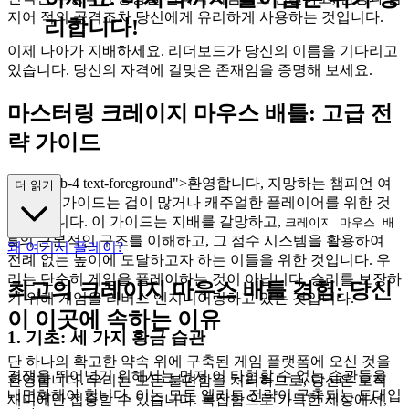
지어 적의 공격조차 당신에게 유리하게 사용하는 것입니다.
리합니다!
이제 나아가 지배하세요. 리더보드가 당신의 이름을 기다리고
있습니다. 당신의 자격에 걸맞은 존재임을 증명해 보세요.
마스터링 크레이지 마우스 배틀: 고급 전
략 가이드
class="mb-4 text-foreground">환영합니다, 지망하는 챔피언 여
더 읽기
러분. 이 가이드는 겁이 많거나 캐주얼한 플레이어를 위한 것
이 아닙니다. 이 가이드는 지배를 갈망하고,
크레이지 마우스 배
의 근본적인 구조를 이해하고, 그 점수 시스템을 활용하여
틀
왜 여기서 플레이?
전례 없는 높이에 도달하고자 하는 이들을 위한 것입니다. 우
리는 단순히 게임을 플레이하는 것이 아닙니다. 승리를 보장하
최고의 크레이지 마우스 배틀 경험: 당신
기 위해 게임을 리버스 엔지니어링하고 있는 것입니다.
이 이곳에 속하는 이유
1. 기초: 세 가지 황금 습관
단 하나의 확고한 약속 위에 구축된 게임 플랫폼에 오신 것을
경쟁을 뛰어넘기 위해서는 먼저 이 타협할 수 없는 습관들을
환영합니다. 우리는 모든 불편함을 처리하므로, 당신은 오직
내면화해야 합니다. 이는 모든 엘리트 전략이 구축되는 토대입
재미에만 집중할 수 있습니다. 복잡함으로 가득한 세상에서,