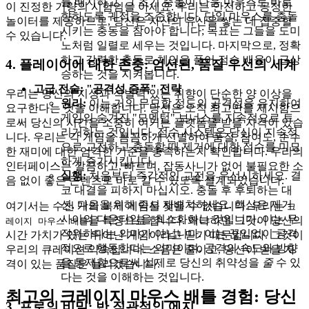
를 배치하고, 그 초기 충돌이 다음 마우스로 바로
이 진정한 기량의 시험임을 아세요. 우리는 안전하고 공정한
향하도록 궤적을 조준합니다. 단일 마우스를 충돌
놀이터를 제공하므로, 당신은 자신의 유산을 쌓는 데 집중할
시키는 충동을 참아야 합니다; 목표는 그들을 도미
수 있습니다.
노처럼 일렬로 세우는 것입니다. 마지막으로, 정확
하고 강력한 충돌로 체인을 풀어 점수 배율이 급상
4. 플레이어에 대한 존중: 엄선된, 품질 우선의 세계
승하는 것을 지켜봅니다.
고급 전술: "공격성 증폭" 전략
우리는 당신의 지성과 식별력 있는 취향이 단순한 양 이상을
원리:
이는 거의 무모할 정도의 공격성을 유지하여
요구한다는 것을 이해합니다. 당신은 오직 최고만을 제시함으
게임의 숨겨진 "모멘텀" 보너스를 지속적으로 트
로써 당신의 시간을 소중히 여기는 플랫폼을 받을 자격이 있습
리거하는 것입니다. 점수 시스템은 당신이 지속적
니다. 우리는 각 게임을 꼼꼼하게 선별하여 품질, 참여도, 순수
으로 교전하고 충돌할 때 제거에 대한 점수를 미묘
한 재미에 대한 엄격한 기준을 충족하는지 확인합니다. 우리의
하게 증가시킵니다.
인터페이스는 깔끔하고, 빠르며, 잡동사니가 없어 불필요한 소
실행:
처음부터 즉각적인 교전을 우선시하세요. 결
음 없이 좋은 콘텐츠로 바로 갈 수 있도록 설계되었습니다.
코 대결을 피하지 마십시오. 충돌 후 후퇴하는 대
신, 다음을 위해 즉시 재배치하세요. 핵심은 제거
여기서는 수천 개의 복제 게임을 찾을 수 없습니다. 우리는
크
사이의 다운타임을 최소화하는 것입니다. 이는 무
을 특징으로 합니다. 왜냐하면 그것이 당신의
레이지 마우스 배틀
작위하다는 의미가 아닙니다. 이는 끊임없이 공격
시간 가치가 있는 뛰어난 게임이라고 믿기 때문입니다. 그것이
적으로 행동한다는 의미이며, 공격의 속도와 방향
우리의 큐레이션 약속입니다. 소음은 줄이고, 당신이 받을 자
을 통제함으로써 실제로 당신의 취약성을
줄
수 있
격이 있는 품질은 늘리겠습니다.
다는 것을 이해하는 것입니다.
최고의 크레이지 마우스 배틀 경험: 당신
3. 프로의 비밀: 반 직관적인 에지