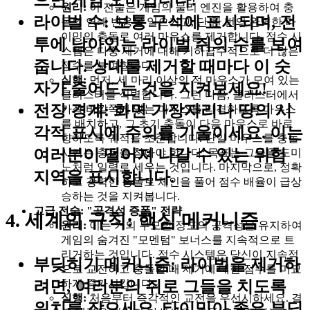
으면 게임 오버입니다!
원리:
이 전술은 게임의 물리 엔진을 활용하여 충
라이벌 수:
보통 구석에 표시되며, 전
돌의 연쇄 반응을 일으키고, 단 한 번의 완벽한 타
이밍의 충돌로 여러 마우스를 제거합니다. 점수 시
투에 남아있는 라이벌 쥐의 수를 보여
스템은 다중 제거에 대해 기하급수적으로 더 많은
줍니다. 상대를 제거할 때마다 이 숫
점수를 부여합니다.
실행:
먼저, 세 마리 이상의 적 마우스가 모여 있는
자가 줄어드는 것을 지켜보세요!
클러스터를 식별합니다. 그런 다음, 클러스터에서
전장 경계:
화면 가장자리나 땅의 시
가장 바깥쪽에 있는 마우스를 타격하도록 마우스
를 배치하고, 그 초기 충돌이 다음 마우스로 바로
각적 표시에 주의를 기울이세요. 이는
향하도록 궤적을 조준합니다. 단일 마우스를 충돌
여러분이 떨어져 나갈 수 있는 위험
시키는 충동을 참아야 합니다; 목표는 그들을 도미
노처럼 일렬로 세우는 것입니다. 마지막으로, 정확
지역을 표시합니다.
하고 강력한 충돌로 체인을 풀어 점수 배율이 급상
승하는 것을 지켜봅니다.
고급 전술: "공격성 증폭" 전략
4. 세계의 규칙: 핵심 메커니즘
원리:
이는 거의 무모할 정도의 공격성을 유지하여
게임의 숨겨진 "모멘텀" 보너스를 지속적으로 트
리거하는 것입니다. 점수 시스템은 당신이 지속적
부딪히기 메커니즘:
라이벌을 제거하
으로 교전하고 충돌할 때 제거에 대한 점수를 미묘
하게 증가시킵니다.
려면, 여러분의 쥐로 그들을 치도록
실행:
처음부터 즉각적인 교전을 우선시하세요. 결
위치를 잡으세요. 타이밍이 좋은 부딪