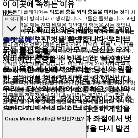
이 이곳에 속하는 이유
대부분의 플레이어는
의도된 충돌 외의 충돌을 피하는 것
이 최
h2>
고의 플레이 방식이라고 생각합니다. 그들은 틀렸습니다. 50만
더 읽기
점의 장벽을 깨는 진짜 비밀은 정반대의 행동을 하는 것입니
단 하나의 확고한 약속 위에 구축된 게임
다.
약한 마우스로부터의 스치는 타격을 전략적으로 흡수하는
것
입니다. 이것이 효과적인 이유는 다음과 같습니다: 게임의
플랫폼에 오신 것을 환영합니다. 우리는
자주 묻는 질문
물리 엔진은 겉보기에는 단순하지만, 미묘한 "반동" 메커니즘
모든 불편함을 처리하므로, 당신은 오직
을 가지고 있습니다. 약한 마우스가 당신을 스치고 지나갈 때,
자주 묻는 질문
당신은 종종 순간적이며 거의 눈치챌 수 없는 속도 상승이나
재미에만 집중할 수 있습니다. 복잡함으
유리한 방향 전환을 얻습니다. 이는 빠르게 재배치하여 후속
로 가득한 세상에서, 우리는 당신의 원활
Crazy Mouse Battle란 무엇인가요?
충돌을 위한 기회를 만들 수 있으며, 모든 접촉을 신중하게 피
하는 것보다 더 일관되고 빠른 제거를 가능하게 합니다. 이는
한 플레이를 위한 안식처로 서 있습니다.
Crazy Mouse Battle은 빠른 템포의 싱글 플레이 배틀 로얄 게임
인식된 부정적인 상황을 전략적 이점으로 전환하고, 환경과 심
우리는 당신의 시간이 소중하고, 당신의
으로, 야생 쥐를 조종하여 혼란스러운 미션을 수행하고 적대적
지어 적의 공격조차 당신에게 유리하게 사용하는 것입니다.
인 쥐들을 전투장에서 밀어내 승리하는 게임입니다! 짧은 시
경험이 신성하며, 당신의 오락이 가장 중
이제 나아가 지배하세요. 리더보드가 당신의 이름을 기다리고
간 동안 즐기기에 완벽한 흥분되고 빠른 게임입니다.
있습니다. 당신의 자격에 걸맞은 존재임을 증명해 보세요.
요하다고 믿습니다. 이는 단순히 게임을
하는 것이 아니라, 산만함과 좌절에서 벗
Crazy Mouse Battle란 무엇인가요?
어난 순수한 플레이의 기쁨을 다시 발견