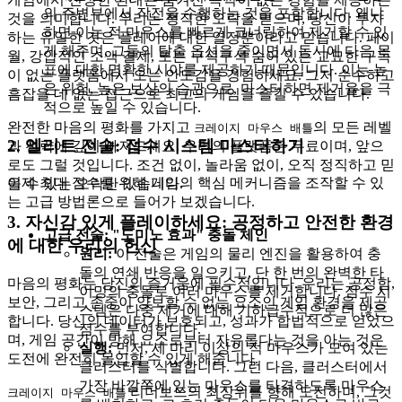
의 주변부에서 작전을 수행하는 것을 포함합니다. 왜냐
것을 의미합니다. 우리는 정직한 오락을 믿으며, 당신이 투자
하면 이는 적 마우스를 빠르게 코너링하여 제거할 수 있
하는 유일한 것은 플레이에 대한 열정뿐이라고 믿습니다. 페이
게 해주며, 그들의 탈출 옵션을 줄이면서 동시에 다음 목
월, 강압적인 소액 결제, 또는 구석구석 숨어 있는 교묘한 구독
표에 대한 명확한 시야를 제공하기 때문입니다. 이는 높
이 없는 플랫폼에서 오는 안도감을 경험하세요. 그저 순수하고
은 위험, 높은 보상의 습관으로, 마스터하면 제거율을 극
흠잡을 데 없는 접근으로 최고의 게임을 즐길 수 있습니다.
적으로 높일 수 있습니다.
완전한 마음의 평화를 가지고
의 모든 레벨
크레이지 마우스 배틀
2. 엘리트 전술: 점수 시스템 마스터하기
과 전략에 깊이 빠져드세요. 우리의 플랫폼은 무료이며, 앞으
로도 그럴 것입니다. 조건 없이, 놀라움 없이, 오직 정직하고 믿
이제 최대 점수를 위해 게임의 핵심 메커니즘을 조작할 수 있
을 수 있는 오락만 있습니다.
는 고급 방법론으로 들어가 보겠습니다.
3. 자신감 있게 플레이하세요: 공정하고 안전한 환경
고급 전술: "도미노 효과" 충돌 체인
에 대한 우리의 헌신
원리:
이 전술은 게임의 물리 엔진을 활용하여 충
돌의 연쇄 반응을 일으키고, 단 한 번의 완벽한 타
마음의 평화는 당신의 즐거움에 필수적입니다. 우리는 공정함,
이밍의 충돌로 여러 마우스를 제거합니다. 점수 시
보안, 그리고 존중이 양보할 수 없는 요소인 게임 환경을 제공
스템은 다중 제거에 대해 기하급수적으로 더 많은
합니다. 당신의 데이터가 보호되고, 성과가 합법적으로 얻었으
점수를 부여합니다.
며, 게임 공간이 방해 요소로부터 자유롭다는 것을 아는 것은
실행:
먼저, 세 마리 이상의 적 마우스가 모여 있는
도전에 완전히 몰입할 수 있게 해줍니다.
클러스터를 식별합니다. 그런 다음, 클러스터에서
가장 바깥쪽에 있는 마우스를 타격하도록 마우스
리더보드의 최상위를 향해 도전하며, 그것
크레이지 마우스 배틀