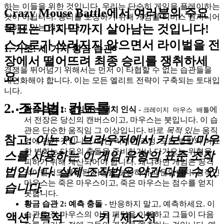
하는 이들을 위한 것입니다. 우리는 단순히 게임을 플레이하는
Crazy Mouse Battle에서 여러분의 주요
것이 아닙니다. 승리를 보장하기 위해 게임을 리버스 엔지니어
목표는 마지막까지 살아남는 것입니다!
링하고 있는 것입니다.
스스로가 쓰러지지 않으면서 라이벌을 전
1. 기초: 세 가지 황금 습관
장에서 떨어뜨려 최종 승리를 쟁취하세
경쟁을 뛰어넘기 위해서는 먼저 이 타협할 수 없는 습관들을
요.
내면화해야 합니다. 이는 모든 엘리트 전략이 구축되는 토대입
니다.
2. 조작법: 컨트롤
황금 습관 1: 끊임없는 위치 인식
-
에
크레이지 마우스 배틀
서 전장은 당신의 캔버스이고, 마우스는 붓입니다. 이 습
관은 단순한 움직임 그 이상입니다. 바로
목적 있는
움직
참고:
이는 PC 브라우저에서 키보드/마우
임에 관한 것입니다. 모든 미세한 조정, 모든 방향의 미묘
한 변화는 다음의 충돌을 준비하거나 다가오는 위협을
스를 사용하는 이 게임 유형의 표준 조작
피하기 위해 계산되어야 합니다. 왜냐하면 게임은 공격
법입니다. 실제 조작법은 약간 다를 수 있
적이면서도 통제된 이동을 보상하기 때문입니다. 정적인
마우스는 죽은 마우스이고, 죽은 마우스는 점수를 얻지
습니다.
못합니다.
황금 습관 2: 예측 충돌
- 반응하지 말고, 예측하세요. 이
습관은 적 마우스의 이동 패턴을 이해하고 그들이 다음
액션 / 목적
키 / 제스처