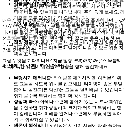
플레이어 체력/라이프:
보통 작은 아이콘 또는 숫자로 표
싱글플레이의 짜릿함
: 혼돈의 난장에서 AI 상대와 실력
시되며, 플랫폼에서 떨어뜨려져 아웃되기 전까지 몇 번
을 닦으세요.
이나 버틸 수 있는지를 나타냅니다. 주의 깊게 보세요. 라
이프를 모두 잃으면 게임 오버입니다!
배우기 쉽고 경쟁적인 재미가 가득한 게임을 좋아한다면,
크레
라이벌 수:
보통 구석에 표시되며, 전투에 남아있는 라이
이지 마우스 배틀
은 여러분을 위해 특별히 만들어진 게임입니
벌 쥐의 수를 보여줍니다. 상대를 제거할 때마다 이 숫자
다. 배틀 로얄의 짜릿함을 즐기면서도 가볍고 즉각적인 경험을
가 줄어드는 것을 지켜보세요!
선호하는 플레이어에게 완벽합니다. 끝없는 웃음, 짜릿한 승
전장 경계:
화면 가장자리나 땅의 시각적 표시에 주의를
리, 그리고 최후의 생쥐가 되는 그 누구도 부인할 수 없는 만족
기울이세요. 이는 여러분이 떨어져 나갈 수 있는 위험 지
감을 준비하세요!
역을 표시합니다.
그럼 무엇을 기다리나요? 지금 당장
크레이지 마우스 배틀
의
4. 세계의 규칙: 핵심 메커니즘
뽀독뽀독한 액션에 뛰어들어 영광을 향해 돌진하세요
부딪히기 메커니즘:
라이벌을 제거하려면, 여러분의 쥐
로 그들을 치도록 위치를 잡으세요. 타이밍이 좋은 부딪
힘이나 돌진(기본 액션)은 그들을 날려버릴 수 있습니다!
쥐가 클수록 부딪히는 힘이 더 강해집니다.
성장과 축소:
아레나 주변에 흩어져 있는 치즈나 파워업
을 수집하면 쥐가 성장하여 크기가 커지고 부딪히는 힘
이 강해집니다. 피해를 입거나 주변에서 부딪히면 작아
져 더 취약해질 수 있습니다.
생존이 핵심입니다:
전장은 시간이 지남에 따라 줄어들