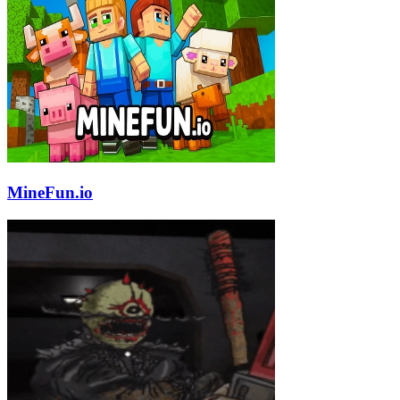
MineFun.io