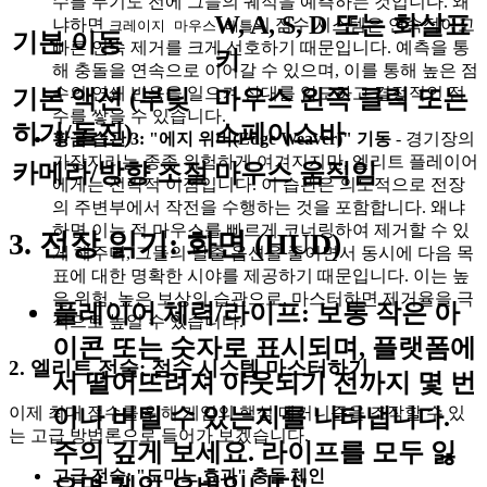
수를 두기도 전에 그들의 궤적을 예측하는 것입니다. 왜
W, A, S, D 또는 화살표
냐하면
의 점수 시스템은 연속적이고
크레이지 마우스 배틀
기본 이동
빠른 연속 제거를 크게 선호하기 때문입니다. 예측을 통
키
해 충돌을 연속으로 이어갈 수 있으며, 이를 통해 높은 점
수의 연쇄 반응을 일으켜 상대를 압도하고 결정적인 점
기본 액션 (부딪
마우스 왼쪽 클릭 또는
수를 쌓을 수 있습니다.
히기/돌진)
스페이스바
황금 습관 3: "에지 위버(Edge Weaver)" 기동
- 경기장의
가장자리는 종종 위험하게 여겨지지만, 엘리트 플레이어
카메라/방향 조절
마우스 움직임
에게는 전략적 이점입니다. 이 습관은 의도적으로 전장
의 주변부에서 작전을 수행하는 것을 포함합니다. 왜냐
하면 이는 적 마우스를 빠르게 코너링하여 제거할 수 있
3. 전장 읽기: 화면 (HUD)
게 해주며, 그들의 탈출 옵션을 줄이면서 동시에 다음 목
표에 대한 명확한 시야를 제공하기 때문입니다. 이는 높
은 위험, 높은 보상의 습관으로, 마스터하면 제거율을 극
플레이어 체력/라이프:
보통 작은 아
적으로 높일 수 있습니다.
이콘 또는 숫자로 표시되며, 플랫폼에
2. 엘리트 전술: 점수 시스템 마스터하기
서 떨어뜨려져 아웃되기 전까지 몇 번
이나 버틸 수 있는지를 나타냅니다.
이제 최대 점수를 위해 게임의 핵심 메커니즘을 조작할 수 있
는 고급 방법론으로 들어가 보겠습니다.
주의 깊게 보세요. 라이프를 모두 잃
고급 전술: "도미노 효과" 충돌 체인