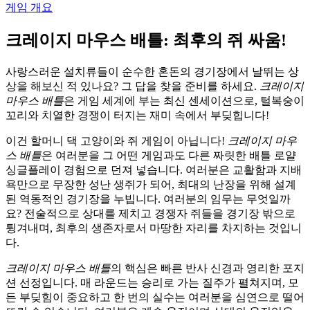
게임 개요
크레이지 마우스 배틀: 최후의 쥐 싸움!
사랑스러운 설치류들이 순수한 혼돈의 경기장에서 날뛰는 상
상을 해보신 적 있나요? 그 답을 찾을 준비를 하세요.
크레이지
마우스 배틀
은 게임 세계에 부는 최신 센세이션으로, 털복숭이
꼬리와 치열한 경쟁이 터지는 재미 속에서 부딪힙니다!
이건 할머니 댁 고양이와 쥐 게임이 아닙니다!
크레이지 마우
스 배틀
은 여러분을 그 어떤 게임과도 다른 짜릿한 배틀 로얄
싱글플레이 경험으로 던져 넣습니다. 여러분은 교활함과 지배
욕만으로 무장한 성난 생쥐가 되어, 최대의 난장을 위해 설계
된 역동적인 경기장을 누빕니다. 여러분의 임무는 무엇일까
요? 전술적으로 상대를 제치고 경쟁자 쥐들을 경기장 밖으로
튕겨내며, 최후의 생존자로서 마땅한 자리를 차지하는 것입니
다.
크레이지 마우스 배틀
의 핵심은 빠른 반사 신경과 영리한 포지
션 선정입니다. 매 라운드는 승리로 가는 질주가 펼쳐지며, 모
든 부딪힘이 중요하고 한 번의 실수는 여러분을 심연으로 떨어