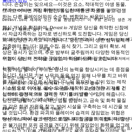
플레이 방법
니다. 손잡이는 잊으세요—이것은 요소, 적대적인 야생 동물,
## Devast io 게임 플레이 방법: 초보자를 위한 완벽 가이드

그리고 어쩌면 가장 위험한, 동일한 제한된 자원을 놓고 경쟁
하는 다른 플레이어와의 순수한, 변함없는 싸움입니다.
Devast.io의 세계에 오신 것을 환영합니다! 이 무료 온라인 생
핵심 개념을 확장하여,
Devast io 게임
은 당신을 취약한 신참에
### 1. 당신의 임무: 목표

서 자급자족하는 강자로 변신하도록 도전합니다. 게임은 당신
당신의 주요하고 즉각적인 목표는 **생존**입니다. Devast.io
의 독창성만 가지고 시작합니다. 당신은 즉시 생존 삼위일체에
집중해야 합니다: 재료 수집, 음식 찾기, 그리고 쉼터 확보. 세
### 2. 지휘하기: 컨트롤

상은 용서가 없으며, 추운 밤부터 굶주림까지 다양한 역동적인
위협이 당신의 전략을 끊임없이 적응하도록 강요합니다.
**고지 사항:** *이것은 키보드/마우스를 사용하는 PC 브라우저에서
| 행동 / 목적 | 키 / 제스처 |

핵심 게임 플레이 루프는 당신의 능력을 향상시키는 데 중점을
| :--- | :--- |

둡니다. 당신은 기본 나무와 돌을 얻기 위해 나무를 치고 바위
| 주요 이동 | W, A, S, D 또는 화살표 키 |

를 채굴하는 것으로 시작합니다. 이 원자재는 깊이 있는 제작
| 기본 동작 (수집/공격/제작) | 왼쪽 마우스 클릭 |

시스템으로 이어져, 필수 도구를 제작하고, 안전한 기지를 건
| 보조 동작 (구조물 배치/아이템 사용) | 오른쪽 마우스 클릭 |

설하며, 결정적으로 강력한 무기를 개발할 수 있게 해줍니다.
| 인벤토리/제작 메뉴 열기 | 'I' 또는 'Tab' 키 |

| 아이템 줍기 / 상호 작용 | 'E' 키 |

당신은 광활하고 지속적인 맵을 탐험하고, 금속 및 화학 물질
과 같은 희귀 자원을 찾고, 방어 시설을 구축하는 데 시간을 보
### 3. 전장 읽기: 화면 (HUD)

낼 것입니다. 환경 파괴와 플레이어 습격의 끊임없는 위협은
당신의 노력이 결코 진정으로 끝나지 않음을 의미합니다; 당신
Head-Up Display (HUD)는 생존에 필요한 중요한 정보를 제
은 불가피한 포위 공격을 견디기 위해 끊임없이 화력을 업그레
*   **체력 바:** 일반적으로 빨간색 막대 또는 하트 아이콘으로 
이드하고 기지를 강화해야 합니다. 불의 숙달은 핵심이며, 빛