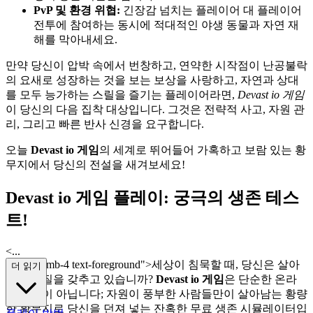
PvP 및 환경 위협:
긴장감 넘치는 플레이어 대 플레이어
전투에 참여하는 동시에 적대적인 야생 동물과 자연 재
해를 막아내세요.
만약 당신이 압박 속에서 번창하고, 연약한 시작점이 난공불락
의 요새로 성장하는 것을 보는 보상을 사랑하고, 자연과 상대
를 모두 능가하는 스릴을 즐기는 플레이어라면,
Devast io 게임
이 당신의 다음 집착 대상입니다. 그것은 전략적 사고, 자원 관
리, 그리고 빠른 반사 신경을 요구합니다.
오늘
Devast io 게임
의 세계로 뛰어들어 가혹하고 보람 있는 황
무지에서 당신의 전설을 새겨보세요!
Devast io 게임 플레이: 궁극의 생존 테스
트!
<...
p class="mb-4 text-foreground">세상이 침묵할 때, 당신은 살아
더 읽기
남을 자질을 갖추고 있습니까?
Devast io 게임
은 단순한 온라
인 경험이 아닙니다; 자원이 풍부한 사람들만이 살아남는 황량
한 황무지로 당신을 던져 넣는 잔혹한 무료 생존 시뮬레이터입