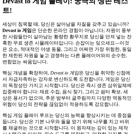
Devast io 게임 플레이: 궁극의 생존 테스
트!
세상이 침묵할 때, 당신은 살아남을 자질을 갖추고 있습니까?
Devast io 게임
은 단순한 온라인 경험이 아닙니다; 자원이 풍부
한 사람들만이 살아남는 황량한 황무지로 당신을 던져 넣는 잔
혹한 무료 생존 시뮬레이터입니다. 손잡이는 잊으세요—이것
은 요소, 적대적인 야생 동물, 그리고 어쩌면 가장 위험한, 동일
한 제한된 자원을 놓고 경쟁하는 다른 플레이어와의 순수한,
변함없는 싸움입니다.
핵심 개념을 확장하여,
Devast io 게임
은 당신을 취약한 신참에
서 자급자족하는 강자로 변신하도록 도전합니다. 게임은 당신
의 독창성만 가지고 시작합니다. 당신은 즉시 생존 삼위일체에
집중해야 합니다: 재료 수집, 음식 찾기, 그리고 쉼터 확보. 세
상은 용서가 없으며, 추운 밤부터 굶주림까지 다양한 역동적인
위협이 당신의 전략을 끊임없이 적응하도록 강요합니다.
핵심 게임 플레이 루프는 당신의 능력을 향상시키는 데 중점을
둡니다. 당신은 기본 나무와 돌을 얻기 위해 나무를 치고 바위
를 채굴하는 것으로 시작합니다. 이 원자재는 깊이 있는 제작