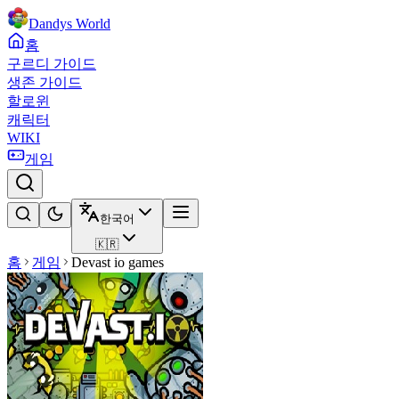
Dandys World
홈
구르디 가이드
생존 가이드
할로윈
캐릭터
WIKI
게임
한국어
🇰🇷
홈
게임
Devast io games