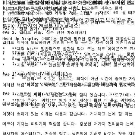
이 당신의 다음 집착 대상입니다. 그것은 전략적 사고, 자원 관
| 기본 동작 (수집/공격/제작) | 왼쪽 마우스 클릭 |

*   **황금 습관 1: 첫 시간 청사진** - 매 경기의 첫 60초는
| 보조 동작 (구조물 배치/아이템 사용) | 오른쪽 마우스 클릭 |

리, 그리고 빠른 반사 신경을 요구합니다.
*   **황금 습관 2: 사전 예방적 자원 순환** - 자원이 0이 
| 인벤토리/제작 메뉴 열기 | 'I' 또는 'Tab' 키 |

| 아이템 줍기 / 상호 작용 | 'E' 키 |

오늘
Devast io 게임
의 세계로 뛰어들어 가혹하고 보람 있는 황
*   **황금 습관 3: 인벤토리 위생 (1 슬롯 규칙)** - 제한
무지에서 당신의 전설을 새겨보세요!
### 3. 전장 읽기: 화면 (HUD)

### 2. 엘리트 전술: 점수 엔진 마스터하기

Head-Up Display (HUD)는 생존에 필요한 중요한 정보를 제
엘리트 지위에 도달하려면 게임의 난이도 곡선과 자원 생성 메커니즘을
*   **체력 바:** 일반적으로 빨간색 막대 또는 하트 아이콘으로 
*   **고급 전술: "영역 거부" 전략**

*   **생존 미터 (배고픔/갈증/온도):** 일반적으로 스테이크, 
    *   **원칙:** 이 전술은 게임 초반에 크고 요새화된 "안
*   **퀵 슬롯 바:** 화면 하단 중앙에 위치하며, 현재 장착한 
    *   **실행:** 먼저, **초크 포인트 위치** (좁은 육
*   **자원 카운터:** 인벤토리 근처에 위치하며, 나무, 돌, 금
*   **고급 전술: "자원 갬빗"**

### 4. 세상의 규칙: 핵심 메커니즘

    *   **원칙:** 이것은 겉으로는 최적이 아닌 시간에 중요한
    *   **실행:** 대부분의 플레이어는 고급 무기를 먼저 우선
이러한 핵심 규칙을 이해하면 초반 게임에서 환경에 희생되지 않도록 할
### 3. 프로의 비밀: 반직관적인 우위

*   **수집 및 제작:** 생존은 자원에 달려 있습니다. **도구(예
*   **밤과 추위의 위험:** 해가 지면 세상이 훨씬 더 춥고 위험해
대부분의 플레이어는 **가장 크고 눈에 잘 띄는 요새**를 갖는 것이 가장
이것이 효과가 있는 이유는 다음과 같습니다. 거대하고 눈에 잘 띄는 기
데코이 기지는 피뢰기의 역할을 합니다. 충분한 저가치 전리품과 눈에 