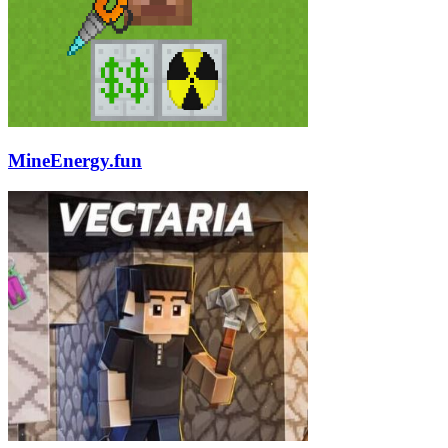
MineEnergy.fun