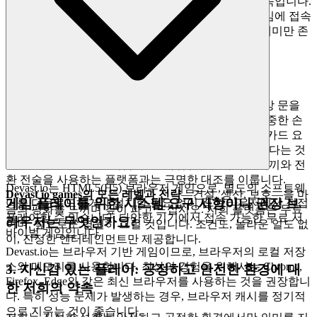
을 개인적인 모욕으로 간주합니다. 이것이 저희의 약속입니다.
Devast io games
를 플레이하고 싶을 때, 몇 초 안에 게임에 접속
할 수 있습니다. 방해 요소 없이, 순수하고 즉각적인 재미만 존
재합니다.
2. 정직한 재미: 제로 압력 약속
저희는 진정한 디지털 환대를 제공합니다. 저희의 가상 문을
통과하는 순간, 여러분은 수익 창출의 대상이 아닌 소중한 손
님입니다. 감성적인 혜택은 임박한 유료화 또는 신용 카드 요
구에 대한 걱정 없이 게임의 모든 구석을 탐험할 수 있다는 것
을 알 때 오는 깊은 신뢰감과 안도감입니다. 저희는 미끼와 전
환 전술을 사용하는 플랫폼과는 극명한 대조를 이룹니다.
Devast.io는 HTML5(H5) 브라우저 게임으로, 별도의 소프트웨
Devast io games의 모든 레벨과 전략
—건설, 생산, 보호—을 마
게임 플레이를 위한 시스템 요구 사항이나 권장 브
어를 다운로드하거나 설치할 필요 없이 웹 브라우저에서 직접
음의 평화를 느끼며 깊이 파고 드십시오. 저희 플랫폼은 무료
플레이할 수 있습니다. 다양한 기기에서 접속 가능한 무료 서
라우저는 무엇인가요?
이며, 앞으로도 영원히 그럴 것입니다. 조건도, 놀라운 일도 없
바이벌 게임입니다.
이, 진정한 엔터테인먼트만 제공합니다.
Devast.io는 브라우저 기반 게임이므로, 브라우저의 로컬 저장
소와 메모리를 사용합니다. 최상의 경험을 위해서는 Chrome,
3. 자신감 있는 플레이: 공정하고 안전한 환경에 대
Firefox, Edge와 같은 최신 브라우저를 사용하는 것을 권장합니
한 저희의 약속
다. 특히 성능 문제가 발생하는 경우, 브라우저 캐시를 정기적
으로 지우는 것이 좋습니다.