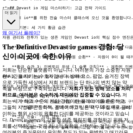
r">
## Devast io 게임 마스터하기: 고급 전략 가이드

더 읽기
**Devast io**를 위한 전술 마스터 클래스에 오신 것을 환영
### 1. 기본: 세 가지 황금 습관

왜 여기서 플레이?
자원 관리와 전투가 있는 생존 게임인 Devast io의 핵심 점수 엔
The Definitive Devast io games 경험: 당
*   **황금 습관 1: 첫 시간 청사진** - 매 경기의 첫 60초는
신이 이곳에 속한 이유
*   **황금 습관 2: 사전 예방적 자원 순환** - 자원이 0이 
*   **황금 습관 3: 인벤토리 위생 (1 슬롯 규칙)** - 제한
저희는 단순한 플랫폼이 아닙니다. 여러분의 가장 소중한 자원
인 시간을 지키는 수호자입니다. 방해 요소, 팝업, 숨겨진 장벽
### 2. 엘리트 전술: 점수 엔진 마스터하기

으로 가득한 세상에서 저희 브랜드는 단 하나의 변치 않는 약
엘리트 지위에 도달하려면 게임의 난이도 곡선과 자원 생성 메커니즘을
속을 바탕으로 구축되었습니다.
저희가 모든 방해 요소를 처리
하므로, 여러분은 순수하게 재미에만 집중할 수 있습니다.
저
*   **고급 전술: "영역 거부" 전략**

희는 세계 최고 수준의 게임 경험이란 플레이어를 존중하고,
    *   **원칙:** 이 전술은 게임 초반에 크고 요새화된 "안
    *   **실행:** 먼저, **초크 포인트 위치** (좁은 육
그들의 지성을 존중하며, 플레이하고 싶은 욕구와 실제로 플레
이하는 행위 사이의 원활한 다리를 제공하는 것이라고 믿습니
*   **고급 전술: "자원 갬빗"**

다.
Devast io games
의 강렬한 생존 챌린지를 경험하기 위해 저
    *   **원칙:** 이것은 겉으로는 최적이 아닌 시간에 중요한
희를 선택한다는 것은 하나의 철학을 선택하는 것입니다. 즉,
    *   **실행:** 대부분의 플레이어는 고급 무기를 먼저 우선
여러분의 즐거움만이 유일한 척도가 되는 완벽하고 매끄러운