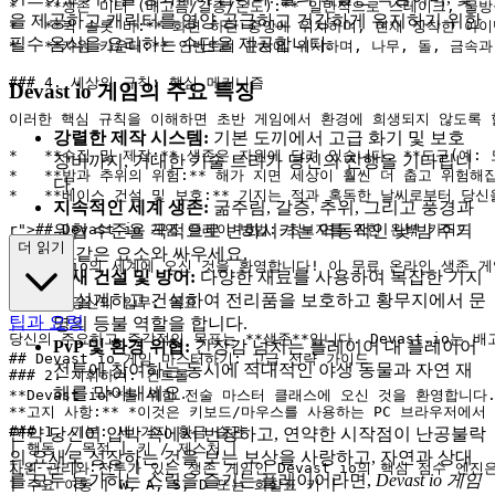
*   **생존 미터 (배고픔/갈증/온도):** 일반적으로 스테이크, 
을 제공하고 캐릭터를 영양 공급하고 건강하게 유지하기 위한
*   **퀵 슬롯 바:** 화면 하단 중앙에 위치하며, 현재 장착한 
필수 음식을 요리하는 수단을 제공합니다.
*   **자원 카운터:** 인벤토리 근처에 위치하며, 나무, 돌, 금
### 4. 세상의 규칙: 핵심 메커니즘

Devast io 게임의 주요 특징
이러한 핵심 규칙을 이해하면 초반 게임에서 환경에 희생되지 않도록 할
강렬한 제작 시스템:
기본 도끼에서 고급 화기 및 보호
*   **수집 및 제작:** 생존은 자원에 달려 있습니다. **도구(예
장비까지, 거대한 기술 트리가 당신의 진행을 기다립니
*   **밤과 추위의 위험:** 해가 지면 세상이 훨씬 더 춥고 위험해
다.
지속적인 세계 생존:
굶주림, 갈증, 추위, 그리고 풍경과
위협 수준을 극적으로 변화시키는 역동적인 낮/밤 주기
r">
## Devast io 게임 플레이 방법: 초보자를 위한 완벽 가이드

더 읽기
와 같은 요소와 싸우세요.
Devast.io의 세계에 오신 것을 환영합니다! 이 무료 온라인 생
요새 건설 및 방어:
다양한 재료를 사용하여 복잡한 기지
를 설계하고 건설하여 전리품을 보호하고 황무지에서 문
### 1. 당신의 임무: 목표

팁과 요령
명의 등불 역할을 합니다.
당신의 주요하고 즉각적인 목표는 **생존**입니다. Devast.io
PvP 및 환경 위협:
긴장감 넘치는 플레이어 대 플레이어
## Devast io 게임 마스터하기: 고급 전략 가이드

전투에 참여하는 동시에 적대적인 야생 동물과 자연 재
### 2. 지휘하기: 컨트롤

해를 막아내세요.
**Devast io**를 위한 전술 마스터 클래스에 오신 것을 환영
**고지 사항:** *이것은 키보드/마우스를 사용하는 PC 브라우저에서
### 1. 기본: 세 가지 황금 습관

만약 당신이 압박 속에서 번창하고, 연약한 시작점이 난공불락
| 행동 / 목적 | 키 / 제스처 |

의 요새로 성장하는 것을 보는 보상을 사랑하고, 자연과 상대
| :--- | :--- |

자원 관리와 전투가 있는 생존 게임인 Devast io의 핵심 점수 엔
를 모두 능가하는 스릴을 즐기는 플레이어라면,
Devast io 게임
| 주요 이동 | W, A, S, D 또는 화살표 키 |
