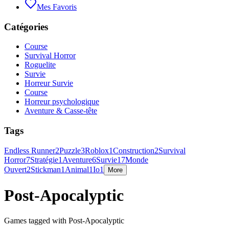
Mes Favoris
Catégories
Course
Survival Horror
Roguelite
Survie
Horreur Survie
Course
Horreur psychologique
Aventure & Casse-tête
Tags
Endless Runner
2
Puzzle
3
Roblox
1
Construction
2
Survival
Horror
7
Stratégie
1
Aventure
6
Survie
17
Monde
Ouvert
2
Stickman
1
Animal
1
Io
1
More
Post-Apocalyptic
Games tagged with Post-Apocalyptic