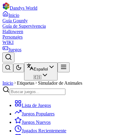
Dandys World
Inicio
Guía Gourdy
Guía de Supervivencia
Halloween
Personajes
WIKI
Juegos
Español
🇪🇸
Inicio
Etiquetas
Simulador de Animales
Lista de Juegos
Juegos Populares
Juegos Nuevos
Jugados Recientemente