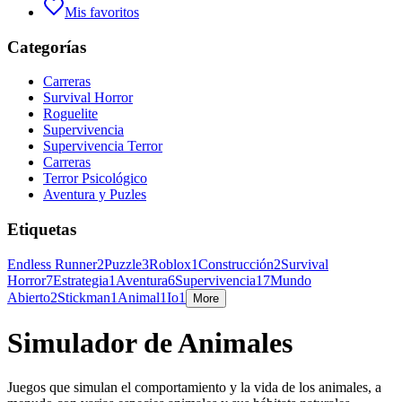
Mis favoritos
Categorías
Carreras
Survival Horror
Roguelite
Supervivencia
Supervivencia Terror
Carreras
Terror Psicológico
Aventura y Puzles
Etiquetas
Endless Runner
2
Puzzle
3
Roblox
1
Construcción
2
Survival
Horror
7
Estrategia
1
Aventura
6
Supervivencia
17
Mundo
Abierto
2
Stickman
1
Animal
1
Io
1
More
Simulador de Animales
Juegos que simulan el comportamiento y la vida de los animales, a