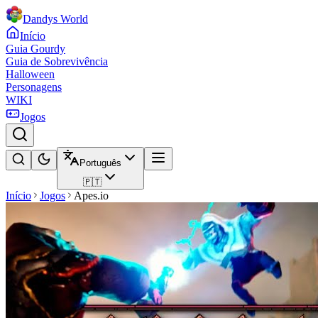
Dandys World
Início
Guia Gourdy
Guia de Sobrevivência
Halloween
Personagens
WIKI
Jogos
Português
🇵🇹
Início
Jogos
Apes.io