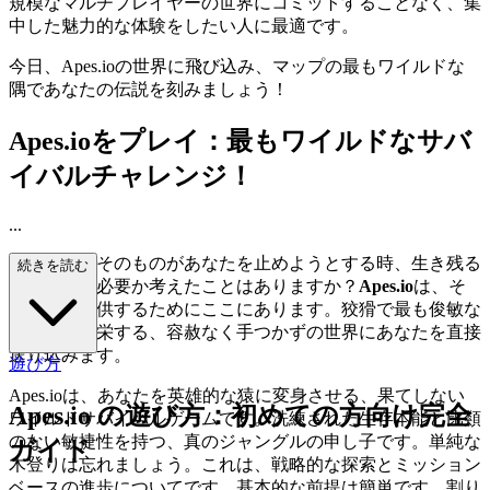
規模なマルチプレイヤーの世界にコミットすることなく、集
中した魅力的な体験をしたい人に最適です。
今日、Apes.ioの世界に飛び込み、マップの最もワイルドな
隅であなたの伝説を刻みましょう！
Apes.ioをプレイ：最もワイルドなサバ
イバルチャレンジ！
...
ジャングルそのものがあなたを止めようとする時、生き残る
続きを読む
ために何が必要か考えたことはありますか？
Apes.io
は、そ
の答えを提供するためにここにあります。狡猾で最も俊敏な
猿だけが繁栄する、容赦なく手つかずの世界にあなたを直接
送り込みます。
遊び方
Apes.ioは、あなたを英雄的な猿に変身させる、果てしない
Apes.io の遊び方：初めての方向け完全
ワイルドサバイバルゲームです。洗練された生存本能と比類
のない敏捷性を持つ、真のジャングルの申し子です。単純な
ガイド
木登りは忘れましょう。これは、戦略的な探索とミッション
ベースの進歩についてです。基本的な前提は簡単です。割り