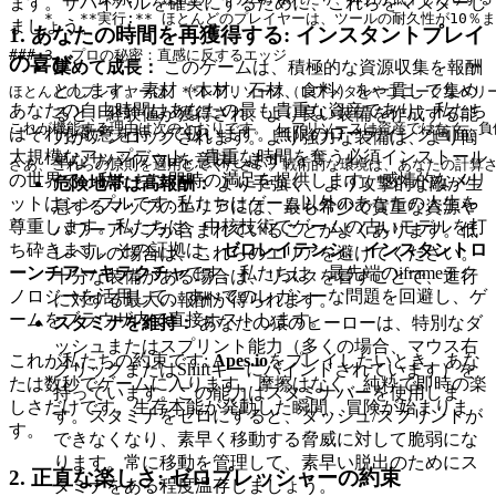
ます。サバイバルを確実にするために、これらをマスターし
    *   **実行:** ほとんどのプレイヤーは、ツールの耐久性
ましょう。
1. あなたの時間を再獲得する: インスタントプレイ
### 3. プロの秘密：直感に反するエッジ

の喜び
集めて成長：
このゲームは、積極的な資源収集を報酬
とします。素材（木材、石材、食料）を一貫して集め
ほとんどのプレイヤーは、**レアリソース（レアメタルやユニークなベリー
あなたの自由時間はあなたの最も貴重な資産であり、私たち
ると、経験値が獲得され、より良い装備を作成する能
これが機能する理由は次のとおりです。 レアリソースは資産ではなく、負
はそれを敬意を持って扱います。無限のローディング画面、
力がアンロックされます。より強力な装備は、より簡
大規模なアップデート、貴重な時間を奪う必須インストール
単なサバイバルを意味します。
の世界で、私たちは即時の満足を提供します。感情的なメリ
危険地帯は高報酬：
より手強く、より攻撃的な敵が生
ットはシンプルです: 私たちはゲーム以外のあなたの人生を
息するマップのエリアには、最も希少で貴重な資源や
尊重します。私たちは、中核技術でゲームの古いモデルを打
パワーアップが含まれていることがよくあります。低
ち砕きます。その証拠は、
ゼロレイテンシ、インスタントロ
レベルの場合は、これらのエリアを避けてください。
ーンチアーキテクチャ
です。私たちは、最先端のiframeテク
十分な装備がある場合は、リスクを冒すことで、進行
ノロジーを活用して、すべてのレガシーな問題を回避し、ゲ
に対する最大の報酬が得られます。
ームをブラウザ内で直接ホストします。
スタミナを維持：
あなたの猿のヒーローは、特別なダ
ッシュまたはスプリント能力（多くの場合、マウス右
これが私たちの約束です:
Apes.io
をプレイしたいとき、あな
クリックまたはShiftキーにバインドされています）を
たは数秒でゲームに入ります。摩擦はなく、純粋で即時の楽
持っています。この能力はスタミナバーを使用しま
しさだけです。生存本能が発動した瞬間、冒険が始まりま
す。スタミナをゼロにすると、ダッシュ/スプリントが
す。
できなくなり、素早く移動する脅威に対して脆弱にな
ります。常に移動を管理して、素早い脱出のためにス
2. 正直な楽しさ: ゼロプレッシャーの約束
タミナをある程度温存しましょう。