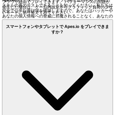
ブラウザ経由でプレイできます。 パフォーマンスの問題が
スキルの真のテストであることを知ってください。私たちは
発生した場合は、ゲーム内設定からグラフィック負荷の少な
安全で公平な遊び場を構築しますので、あなたはハッカーや
いモードに切り替えてみてください。
あなたの個人情報への脅威に邪魔されることなく、あなたの
遺産を築くことに集中できます。
スマートフォンやタブレットで Apes.io をプレイできま
4. プレイヤーへの敬意: キュレーションされた、品
すか？
質優先の世界
私たちはあなたを優れたテイストを持つ目の肥えたプレイヤ
ーと見ており、私たちのプラットフォームはその敬意を反映
しています。私たちは、あなたの時間が、低品質のクローン
やバグの多い中途半端なプロジェクトをふるいにかけること
に無駄にされるべきではないことを理解しています。感情的
なメリットは、あなたの高い基準を共有するプラットフォー
ムによって見られ、評価されていると感じることです。私た
ちの証拠は、
厳格なキュレーションモデルと邪魔にならない
UIデザイン
です。私たちは、洗練されたパフォーマンスと
魅力的なメカニズムを備えた、実績のある高品質なタイトル
のみを掲載しています。
ここでは、何千ものクローンゲームは見つかりません。私た