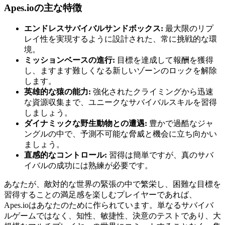
Apes.ioの主な特徴
エンドレスサバイバルサンドボックス:
最大限のリプ
レイ性を実現するように設計された、常に挑戦的な環
境。
ミッションベースの進行:
目標を達成して報酬を獲得
し、ますます難しくなる新しいゾーンのロックを解除
します。
英雄的な猿の能力:
強化されたクライミングから迅速
な資源収集まで、ユニークなサバイバルスキルを習得
しましょう。
ダイナミックな野生動物との遭遇:
豊かで過酷なジャ
ングルの中で、予測不可能な脅威と機会に立ち向かい
ましょう。
直感的なコントロール:
習得は簡単ですが、真のサバ
イバルの成功には熟練が必要です。
あなたが、敵対的な世界の緊張の中で繁栄し、困難な目標を
習得することの満足感を楽しむプレイヤーであれば、
Apes.ioはあなたのために作られています。単なるサバイバ
ルゲームではなく、知性、敏捷性、決意のテストであり、大