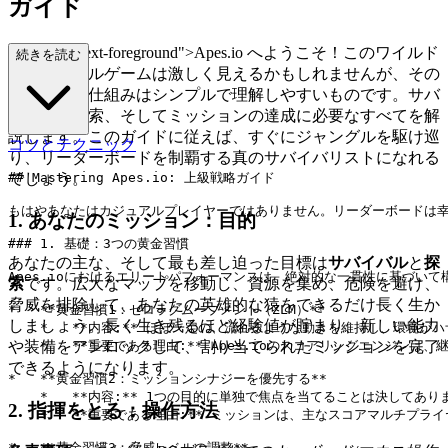
ガイド
ass="mb-4 text-foreground">Apes.io へようこそ！このワイルド
続きを読む
なサバイバルゲームは激しく見えるかもしれませんが、その
中心となる仕組みはシンプルで理解しやすいものです。サバ
イバル、探索、そしてミッションの達成に必要なすべてを解
説します。このガイドに従えば、すぐにジャングルを駆け巡
コツとテクニック
り、リーダーボードを制覇する真のサバイバリストになれる
でしょう。
## Mastering Apes.io: 上級戦略ガイド

もはやあなたはカジュアルプレイヤーではありません。リーダーボードは幸
1. あなたのミッション：目的
### 1. 基礎：3つの黄金習慣

あなたの主な、そして最も差し迫った目標は
サバイバル
と
探
Apes.ioにおけるエリートパフォーマンスは、絶対的な一貫性に基づ
索
です。広大なマップを移動し、資源を集め、危険を避け、
脅威を排除して、あなたの英雄的な猿をできるだけ長く生か
*   **黄金習慣1：ゼロラグムーブメント（ZLM）**

しましょう。長く生き残るほど経験値が貯まり、新しい能力
    *   **内容:** ほぼ一定の、流れるような動きを維持し、環
    *   **重要である理由:** Apes.ioのスコアリングエ
や装備をアンロックして、割り当てられたミッションを完了
できるようになります。
*   **黄金習慣2：ミッションシナジーを優先する**

    *   **内容:** 1つの目的に単独で焦点を当てることは決し
2. 指揮をとる：操作方法
    *   **重要である理由:** ミッションは、主なスコアマル
*   **黄金習慣3：脅威レベルの調整**
