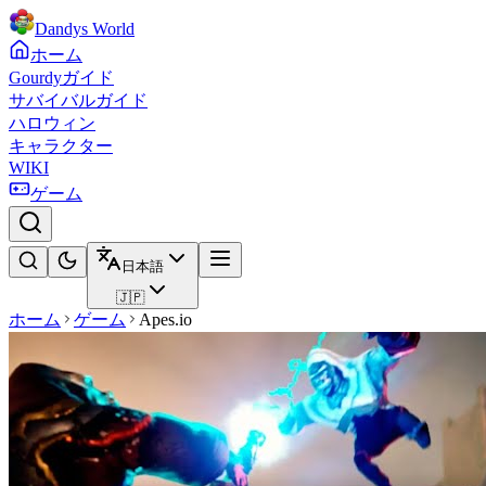
Dandys World
ホーム
Gourdyガイド
サバイバルガイド
ハロウィン
キャラクター
WIKI
ゲーム
日本語
🇯🇵
ホーム
ゲーム
Apes.io