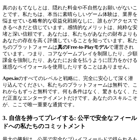
真のおもてなしとは、隠れた料金や不自然なお願いがないこ
とです。私たちは、本当に素晴らしいゲーム体験は、業界を
悩ませている略奪的な収益化戦術なしに、誰もがアクセスで
きるべきだと信じています。感情的なメリットは、純粋な安
堵と深い信頼です。あなたは、私たちがあなたの財布よりも
あなたの存在を高く評価していることを知っています。私た
ちのプラットフォームは
真のFree-to-Playモデル
で運営され
ています。つまり、コアなゲームプレイを制限したり、少額
課金を強制したり、あなたにお金を払うように圧力をかける
迷惑なペイウォールを使用したりすることはありません。
Apes.io
のすべてのレベルと戦略に、完全に安心して深く潜
り込んでください。私たちのプラットフォームは無料で、こ
れからもずっと無料です。何も条件はなく、驚きもなく、た
だ正直なエンターテイメントだけです。あなたのスキルこそ
が、ここで唯一重要な通貨です。
3. 自信を持ってプレイする: 公平で安全なフィール
ドへの私たちのコミットメント
最大の勝利は、公平で安全なプレイフィールドで得られるも