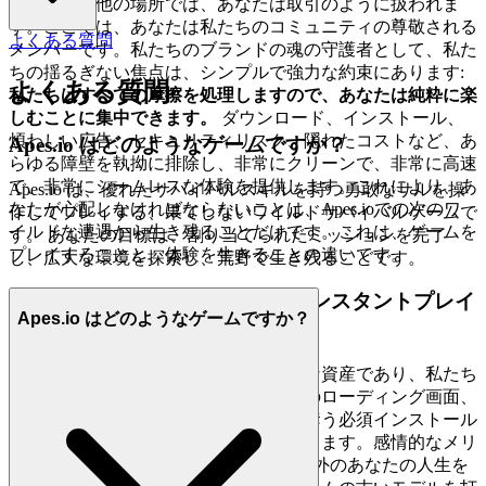
哲学です。他の場所では、あなたは取引のように扱われま
す。ここでは、あなたは私たちのコミュニティの尊敬される
よくある質問
メンバーです。私たちのブランドの魂の守護者として、私た
ちの揺るぎない焦点は、シンプルで強力な約束にあります:
よくある質問
私たちはすべての摩擦を処理しますので、あなたは純粋に楽
しむことに集中できます。
ダウンロード、インストール、
煩わしい広告、セキュリティリスク、隠れたコストなど、あ
Apes.io はどのようなゲームですか？
らゆる障壁を執拗に排除し、非常にクリーンで、非常に高速
で、非常にシームレスな体験を提供します。これにより、あ
Apes.io は、優れたサバイバルスキルを持つ勇敢なサルを操
なたが心配しなければならないことは、Apes.ioでの次のワ
作してプレイする、果てしないワイルドサバイバルゲームで
イルドな遭遇から生き残ることだけです。これは、ゲームを
す。 あなたの目標は、割り当てられたミッションを完了
プレイすることと、体験を生きることの違いです。
し、広大な環境を探索し、荒野で生き残ることです。
1. あなたの時間を再獲得する: インスタントプレイ
Apes.io はどのようなゲームですか？
の喜び
あなたの自由時間はあなたの最も貴重な資産であり、私たち
はそれを敬意を持って扱います。無限のローディング画面、
大規模なアップデート、貴重な時間を奪う必須インストール
の世界で、私たちは即時の満足を提供します。感情的なメリ
ットはシンプルです: 私たちはゲーム以外のあなたの人生を