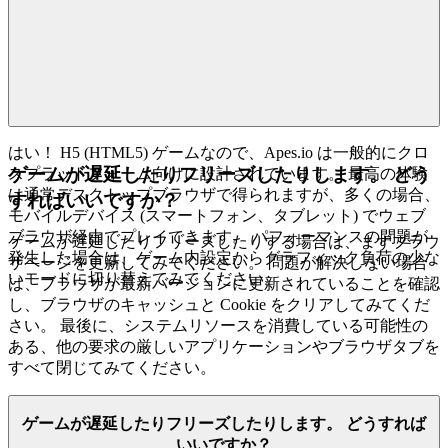
ちは
Apes.io
を特集しています。なぜなら、それはあなたの
時間に見合う価値のある、挑戦的で、魅力的で、完全に最適
化された優れたゲームであると信じているからです。それが
私たちのキュレーションの約束です: ノイズを減らし、あな
たがふさわしい品質を増やします。
はい！ H5 (HTML5) ゲームなので、Apes.io は一般的にクロ
ゲームが遅延したりフリーズしたりします。 どう
スプラットフォーム向けに設計されています。 最高の体験
は通常デスクトップブラウザで得られますが、多くの場合、
すればいいですか？
モバイルデバイス (スマートフォン、タブレット) でウェブ
ブラウザ経由でプレイできます。 パフォーマンスの問題が
ゲームが遅延したりフリーズしたりする場合は、まずブラウ
発生した場合は、ゲーム内設定からグラフィック負荷の少な
ザページを更新してみてください。 問題が解決しない場合
いモードに切り替えてみてください。
は、ブラウザが最新バージョンに更新されていることを確認
し、ブラウザのキャッシュと Cookie をクリアしてみてくだ
さい。 最後に、システムリソースを消費している可能性の
ある、他の要求の厳しいアプリケーションやブラウザタブを
すべて閉じてみてください。
ゲームが遅延したりフリーズしたりします。 どうすれば
いいですか？