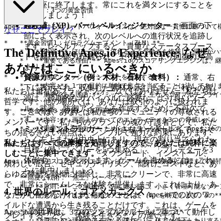
は即座に終了します。常にこれを満タンにすることを
### 1. 基礎：3つの黄金習慣

優先しましょう！
経験値（XP）バー/レベルインジケーター：
画面の下
Apes.ioにおけるエリートパフォーマンスは、絶対的な一貫性に基づ
なぜここでプレイ？
部によく表示され、次のレベルへの進行状況を追跡し
*   **黄金習慣1：ゼロラグムーブメント（ZLM）**

ます。レベルアップすると、貴重なステータスブース
The Definitive Apes.io Experience: なぜ
    *   **内容:** ほぼ一定の、流れるような動きを維持し、環
トや新しい能力が得られ、より強く、より回復力が高
    *   **重要である理由:** Apes.ioのスコアリングエ
あなたはここにいるべきか
まります。
*   **黄金習慣2：ミッションシナジーを優先する**

資源カウンター（例：木材、石材、食料）：
通常、右
    *   **内容:** 1つの目的に単独で焦点を当てることは決し
下に表示され、収集した素材を示します。これらの資
私たちは単なるプラットフォームではありません。私たちは
    *   **重要である理由:** ミッションは、主なスコアマル
源は、長期的なサバイバルに必要な、より良いツー
哲学です。他の場所では、あなたは取引のように扱われま
ル、武器、防御アイテムを作成するために不可欠で
*   **黄金習慣3：脅威レベルの調整**

す。ここでは、あなたは私たちのコミュニティの尊敬される
す。
    *   **内容:** 画面上のすべてのエンティティを3つの脅威レ
メンバーです。私たちのブランドの魂の守護者として、私た
    *   **重要である理由:** ためらいはランを殺します。Ap
ミッショントラッカー：
小さなオーバーレイで、おそ
ちの揺るぎない焦点は、シンプルで強力な約束にあります:
らく左上または中央上にあり、現在の割り当てられた
私たちはすべての摩擦を処理しますので、あなたは純粋に楽
### 2. エリート戦術：スコアリングエンジンのマスター

目標（例：「ベリーを5つ集める」、「プレデターを3
しむことに集中できます。
ダウンロード、インストール、
体倒す」）を表示します。ゲームを進めるには、これ
Apes.ioのコアスコアリングエンジンは、**リソース効率と目標まで
煩わしい広告、セキュリティリスク、隠れたコストなど、あ
らに集中しましょう。
らゆる障壁を執拗に排除し、非常にクリーンで、非常に高速
*   **高度な戦術：「焦土」ハーベスト**

で、非常にシームレスな体験を提供します。これにより、あ
    *   **原則:** この戦術は、先に進む前に、小さく管理可
4. 世界のルール：コアメカニクス
なたが心配しなければならないことは、Apes.ioでの次のワ
    *   **実行:** まず、開始クアドラント（A）を特定しま
イルドな遭遇から生き残ることだけです。これは、ゲームを
*   **高度な戦術：「プロアクティブクラフトバッファ」**

Apes.io の世界は、3つのシンプルなルールに基づいて動作し
プレイすることと、体験を生きることの違いです。
    *   **原則:** 現在のアイテムが壊れたり、体力が低下した