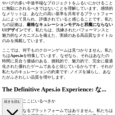
やバグの多い中途半端なプロジェクトをふるいにかけること
に無駄にされるべきではないことを理解しています。感情的
なメリットは、あなたの高い基準を共有するプラットフォー
ムによって見られ、評価されていると感じることです。私た
ちの証拠は、
厳格なキュレーションモデルと邪魔にならない
UIデザイン
です。私たちは、洗練されたパフォーマンスと
魅力的なメカニズムを備えた、実績のある高品質なタイトル
のみを掲載しています。
ここでは、何千ものクローンゲームは見つかりません。私た
ちは
Apes.io
を特集しています。なぜなら、それはあなたの
時間に見合う価値のある、挑戦的で、魅力的で、完全に最適
化された優れたゲームであると信じているからです。それが
私たちのキュレーションの約束です: ノイズを減らし、あな
たがふさわしい品質を増やします。
The Definitive Apes.io Experience: な...
ぜあなたはここにいるべきか
続きを読む
私たちは単なるプラットフォームではありません。私たちは