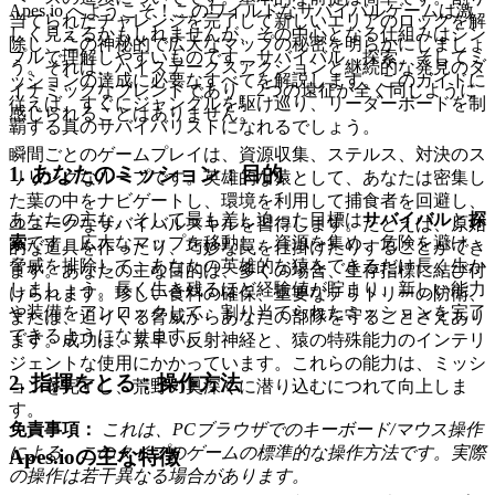
Apes.io へようこそ！このワイルドなサバイバルゲームは激
当てられたチャレンジを完了して新しいエリアのロックを解
しく見えるかもしれませんが、その中心となる仕組みはシン
除し、この神秘的で広大なマップの秘密を明らかにしましょ
プルで理解しやすいものです。サバイバル、探索、そしてミ
う。それは、ハイステークスアクションと継続的な発見のダ
ッションの達成に必要なすべてを解説します。このガイドに
イナミックなブレンドであり、2つの遠征が全く同じように
従えば、すぐにジャングルを駆け巡り、リーダーボードを制
感じられることはありません。
覇する真のサバイバリストになれるでしょう。
瞬間ごとのゲームプレイは、資源収集、ステルス、対決のス
1. あなたのミッション：目的
リリングなループです。英雄的な猿として、あなたは密集し
た葉の中をナビゲートし、環境を利用して捕食者を回避し、
あなたの主な、そして最も差し迫った目標は
サバイバル
と
探
ユニークなサバイバルスキルを習得します。たとえば、原始
索
です。広大なマップを移動し、資源を集め、危険を避け、
的な道具を作ったり、巧妙な罠を仕掛けたりすることができ
脅威を排除して、あなたの英雄的な猿をできるだけ長く生か
ます。あなたの主な目的は、多くの場合、生存指標に結び付
しましょう。長く生き残るほど経験値が貯まり、新しい能力
けられます。珍しい食料の確保、重要なテリトリーの防衛、
や装備をアンロックして、割り当てられたミッションを完了
または、迫りくる脅威からあなたの部隊を守ることさえあり
できるようになります。
ます。成功は、素早い反射神経と、猿の特殊能力のインテリ
ジェントな使用にかかっています。これらの能力は、ミッシ
2. 指揮をとる：操作方法
ョンを完了し、荒野の奥深くに潜り込むにつれて向上しま
す。
免責事項：
これは、PCブラウザでのキーボード/マウス操作
による、このタイプのゲームの標準的な操作方法です。実際
Apes.ioの主な特徴
の操作は若干異なる場合があります。