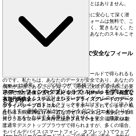
迷惑なペイウォールを使用したりすることはありません。
Apes.io
のすべてのレベルと戦略に、完全に安心して深く潜
り込んでください。私たちのプラットフォームは無料で、こ
れからもずっと無料です。何も条件はなく、驚きもなく、た
だ正直なエンターテイメントだけです。あなたのスキルこそ
が、ここで唯一重要な通貨です。
3. 自信を持ってプレイする: 公平で安全なフィール
ドへの私たちのコミットメント
最大の勝利は、公平で安全なプレイフィールドで得られるも
のです。私たちは、あなたのデータが安全であり、あなたの
Apes.io は通常、ウェブブラウザで直接プレイできます！
成果が正当であることを知って、完全に没頭するために必要
スマートフォンやタブレットで Apes.io をプレイで
'iframe' ゲームなので、さまざまなウェブサイトで簡単にア
な安心感を提供します。私たちのコミットメントは、
高度な
クセスできるように設計されています。 ゲームのページに
きますか？
不正行為防止システムとエンタープライズグレードのデータ
ある「プレイ」ボタンをクリックするだけで、すぐに読み込
プライバシープロトコル
によってサポートされています。私
まれます。 別途アプリケーションをダウンロードしたりイ
たちは、搾取的な行為に対してゼロトレランスポリシーを維
はい！ H5 (HTML5) ゲームなので、Apes.io は一般的にクロ
ンストールしたりする必要はありません。
持し、あなたのデジタルフットプリントを完全に尊重しま
スプラットフォーム向けに設計されています。 最高の体験
す。
は通常デスクトップブラウザで得られますが、多くの場合、
モバイルデバイス (スマートフォン、タブレット) でウェブ
Apes.io
のリーダーボードでトップの座を追い求め、それが