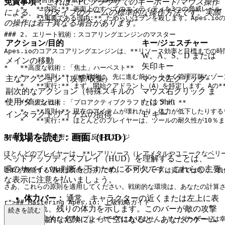
免責事項：
これは、PCブラウザでのキーボード/マウス操作
    *   **内容:** 画面上のすべてのエンティティを3つの脅威レ
による、このタイプのゲームの標準的な操作方法です。実際
    *   **重要である理由:** ためらいはランを殺します。Ap
の操作は若干異なる場合があります。
### 2. エリート戦術：スコアリングエンジンのマスター

アクション/目的
キー/ジェスチャー
Apes.ioのコアスコアリングエンジンは、**リソース効率と目標まで
W、A、S、D または
メインの移動
矢印キー
*   **高度な戦術：「焦土」ハーベスト**

    *   **原則:** この戦術は、先に進む前に、小さく管理可
主なアクション（攻撃/収集）
マウス左クリック
    *   **実行:** まず、開始クアドラント（A）を特定しま
副次的なアクション（特殊スキルの
マウス右クリック ま
使用/ダッシュ）
たは Shift
*   **高度な戦術：「プロアクティブクラフトバッファ」**

    *   **原則:** 現在のアイテムが壊れたり、体力が低下した
インタラクト/アイテムの拾得
'E' キー
    *   **実行:** ほとんどのプレイヤーは、ツールの耐久性
3. 戦場を読む：画面（HUD）
### 3. プロの秘密：直感に反するエッジ

ほとんどのプレイヤーは、**レアリソース（レアメタルやユニークなベリー
ヘッドアップディスプレイ（HUD）を理解することは、一
瞬のサバイバル判断を下すために不可欠です。これらの主要
これが機能する理由は次のとおりです。 レアリソースは資産ではなく、負
な表示に注意を払いましょう。
体力バー：
通常、キャラクターの近くまたは左上に表
r">
## Mastering Apes.io: 上級戦略ガイド

示され、残りの体力を示します。このバーが敵の攻撃
続きを読む
もはやあなたはカジュアルプレイヤーではありません。リーダーボードは幸
や環境的な危険によって空になると、あなたのゲーム