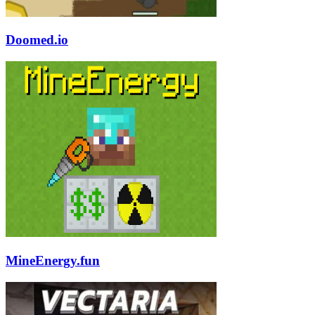
Doomed.io
MineEnergy.fun