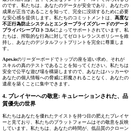
のです。私たちは、あなたのデータが安全であり、あなたの
成果が正当であることを知って、完全に没頭するために必要
な安心感を提供します。私たちのコミットメントは、
高度な
不正行為防止システムとエンタープライズグレードのデータ
プライバシープロトコル
によってサポートされています。私
たちは、搾取的な行為に対してゼロトレランスポリシーを維
持し、あなたのデジタルフットプリントを完全に尊重しま
す。
Apes.io
のリーダーボードでトップの座を追い求め、それが
スキルの真のテストであることを知ってください。私たちは
安全で公平な遊び場を構築しますので、あなたはハッカーや
あなたの個人情報への脅威に邪魔されることなく、あなたの
遺産を築くことに集中できます。
4. プレイヤーへの敬意: キュレーションされた、品
質優先の世界
私たちはあなたを優れたテイストを持つ目の肥えたプレイヤ
ーと見ており、私たちのプラットフォームはその敬意を反映
しています。私たちは、あなたの時間が、低品質のクローン