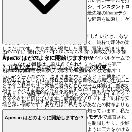
尊重します。私たちは、中核技術でゲームの古いモデルを打
ち砕きます。その証拠は、
ゼロレイテンシ、インスタントロ
ーンチアーキテクチャ
です。私たちは、最先端のiframeテク
ノロジーを活用して、すべてのレガシーな問題を回避し、ゲ
ームをブラウザ内で直接ホストします。
これが私たちの約束です:
Apes.io
をプレイしたいとき、あな
たは数秒でゲームに入ります。摩擦はなく、純粋で即時の楽
しさだけです。生存本能が発動した瞬間、冒険が始まりま
Apes.io は、優れたサバイバルスキルを持つ勇敢なサルを操
す。
Apes.io はどのように開始しますか？
作してプレイする、果てしないワイルドサバイバルゲームで
す。 あなたの目標は、割り当てられたミッションを完了
2. 正直な楽しさ: ゼロプレッシャーの約束
し、広大な環境を探索し、荒野で生き残ることです。
Apes.io は通常、ウェブブラウザで直接プレイできます！
'iframe' ゲームなので、さまざまなウェブサイトで簡単にア
真のおもてなしとは、隠れた料金や不自然なお願いがないこ
クセスできるように設計されています。 ゲームのページに
とです。私たちは、本当に素晴らしいゲーム体験は、業界を
ある「プレイ」ボタンをクリックするだけで、すぐに読み込
悩ませている略奪的な収益化戦術なしに、誰もがアクセスで
まれます。 別途アプリケーションをダウンロードしたりイ
きるべきだと信じています。感情的なメリットは、純粋な安
ンストールしたりする必要はありません。
堵と深い信頼です。あなたは、私たちがあなたの財布よりも
あなたの存在を高く評価していることを知っています。私た
ちのプラットフォームは
真のFree-to-Playモデル
で運営され
Apes.io はどのように開始しますか？
ています。つまり、コアなゲームプレイを制限したり、少額
課金を強制したり、あなたにお金を払うように圧力をかける