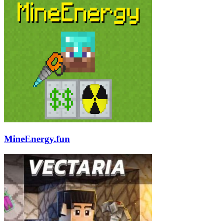
MineEnergy.fun