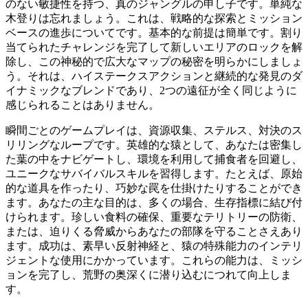
のない敏捷性を持つ、真のジャングルの申し子です。単純な
木登りは忘れましょう。これは、戦略的な探索とミッション
ベースの進歩についてです。基本的な前提は簡単です。割り
当てられたチャレンジを完了して新しいエリアのロックを解
除し、この神秘的で広大なマップの秘密を明らかにしましょ
う。それは、ハイステークスアクションと継続的な発見のダ
イナミックなブレンドであり、2つの遠征が全く同じように
感じられることはありません。
瞬間ごとのゲームプレイは、資源収集、ステルス、対決のス
リリングなループです。英雄的な猿として、あなたは密集し
た葉の中をナビゲートし、環境を利用して捕食者を回避し、
ユニークなサバイバルスキルを習得します。たとえば、原始
的な道具を作ったり、巧妙な罠を仕掛けたりすることができ
ます。あなたの主な目的は、多くの場合、生存指標に結び付
けられます。珍しい食料の確保、重要なテリトリーの防衛、
または、迫りくる脅威からあなたの部隊を守ることさえあり
ます。成功は、素早い反射神経と、猿の特殊能力のインテリ
ジェントな使用にかかっています。これらの能力は、ミッシ
ョンを完了し、荒野の奥深くに潜り込むにつれて向上しま
す。