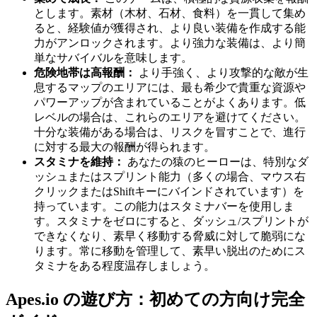
とします。素材（木材、石材、食料）を一貫して集め
ると、経験値が獲得され、より良い装備を作成する能
力がアンロックされます。より強力な装備は、より簡
単なサバイバルを意味します。
危険地帯は高報酬：
より手強く、より攻撃的な敵が生
息するマップのエリアには、最も希少で貴重な資源や
パワーアップが含まれていることがよくあります。低
レベルの場合は、これらのエリアを避けてください。
十分な装備がある場合は、リスクを冒すことで、進行
に対する最大の報酬が得られます。
スタミナを維持：
あなたの猿のヒーローは、特別なダ
ッシュまたはスプリント能力（多くの場合、マウス右
クリックまたはShiftキーにバインドされています）を
持っています。この能力はスタミナバーを使用しま
す。スタミナをゼロにすると、ダッシュ/スプリントが
できなくなり、素早く移動する脅威に対して脆弱にな
ります。常に移動を管理して、素早い脱出のためにス
タミナをある程度温存しましょう。
Apes.io の遊び方：初めての方向け完全