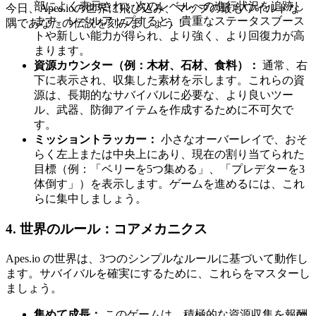
部によく表示され、次のレベルへの進行状況を追跡し
今日、Apes.ioの世界に飛び込み、マップの最もワイルドな
ます。レベルアップすると、貴重なステータスブース
隅であなたの伝説を刻みましょう！
トや新しい能力が得られ、より強く、より回復力が高
まります。
資源カウンター（例：木材、石材、食料）：
通常、右
下に表示され、収集した素材を示します。これらの資
源は、長期的なサバイバルに必要な、より良いツー
ル、武器、防御アイテムを作成するために不可欠で
す。
ミッショントラッカー：
小さなオーバーレイで、おそ
らく左上または中央上にあり、現在の割り当てられた
目標（例：「ベリーを5つ集める」、「プレデターを3
体倒す」）を表示します。ゲームを進めるには、これ
らに集中しましょう。
4. 世界のルール：コアメカニクス
Apes.io の世界は、3つのシンプルなルールに基づいて動作し
ます。サバイバルを確実にするために、これらをマスターし
ましょう。
集めて成長：
このゲームは、積極的な資源収集を報酬