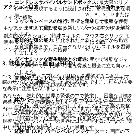
エンドレスサバイバルサンドボックス:
最大限のリプ
アクション/目的
キー/ジェスチャー
レイ性を実現するように設計された、常に挑戦的な環
W、A、S、D または
境。
メインの移動
矢印キー
ミッションベースの進行:
目標を達成して報酬を獲得
し、ますます難しくなる新しいゾーンのロックを解除
主なアクション（攻撃/収集）
マウス左クリック
します。
副次的なアクション（特殊スキルの
マウス右クリック ま
英雄的な猿の能力:
強化されたクライミングから迅速
使用/ダッシュ）
たは Shift
な資源収集まで、ユニークなサバイバルスキルを習得
インタラクト/アイテムの拾得
'E' キー
しましょう。
ダイナミックな野生動物との遭遇:
豊かで過酷なジャ
3. 戦場を読む：画面（HUD）
ングルの中で、予測不可能な脅威と機会に立ち向かい
ましょう。
ヘッドアップディスプレイ（HUD）を理解することは、一
直感的なコントロール:
習得は簡単ですが、真のサバ
瞬のサバイバル判断を下すために不可欠です。これらの主要
イバルの成功には熟練が必要です。
な表示に注意を払いましょう。
あなたが、敵対的な世界の緊張の中で繁栄し、困難な目標を
体力バー：
通常、キャラクターの近くまたは左上に表
習得することの満足感を楽しむプレイヤーであれば、
示され、残りの体力を示します。このバーが敵の攻撃
Apes.ioはあなたのために作られています。単なるサバイバ
や環境的な危険によって空になると、あなたのゲーム
ルゲームではなく、知性、敏捷性、決意のテストであり、大
は即座に終了します。常にこれを満タンにすることを
規模なマルチプレイヤーの世界にコミットすることなく、集
優先しましょう！
中した魅力的な体験をしたい人に最適です。
経験値（XP）バー/レベルインジケーター：
画面の下