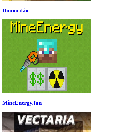
Doomed.io
MineEnergy.fun