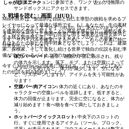
で直接アクションに参加でき、ワンクリックで無限の
しゃがむ/スニーク
左シフト
サンドボックスにアクセスできます。
3. 戦場を読む：画面（HUD）
MineFun.io は、創造的な自由と自己主導型の挑戦を求めるプ
レイヤーにとって最適な場所です。もしあなたが、生の素材
ヘッドアップディスプレイ（HUD）は、あなたのキャラク
を建築的な傑作に変えることに満足を感じたり、過酷な夜を
ターのステータスと周囲の世界に関する重要な情報を提供し
生き残る緊張感を楽しんだりするタイプのゲーマーなら、こ
ます。サバイバルを確実にするために、これらの要素に特に
れはあなたの新たな熱中対象となるでしょう。これは、建築
注意を払ってください。
家、探検家、そして進化し続ける世界で独自の伝説を刻む準
備ができているパイオニアのためのものです。
体力バー/ハート:
通常、画面の下部に表示され、残り
の体力を示します。落下、モブ、または空腹によって
今すぐ MineFun.io の世界に飛び込み、ブロックごとにあな
ダメージを受けると、体力が減少します。空になる
たの伝説を刻み始めましょう！
と、リスポーンしますが、アイテムを失う可能性があ
ります！
空腹バー/肉アイコン:
体力の近くにあり、あなたのキ
ャラクターの空腹レベルを追跡します。低すぎると、
体力の回復が止まります。完全に空になると、体力が
減り始めます！食べ物を食べて満たしておきましょ
う。
ホットバー/クイックスロット:
中央下のスロットの
行。すぐに使用できるアイテム（ツール、ブロック、
武器）が表示されます。マウスホイールまたは数字キ