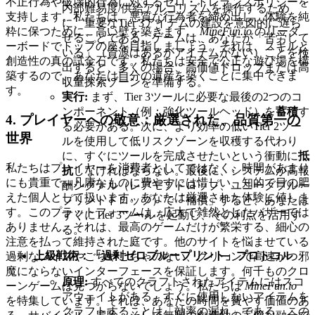
不正行為や破壊的行為に対するゼロ・トレランスポリシーを
内部難易度/供給アルゴリズムを操作するため
支持します。私たちは、悪質な行為者を締め出し、体験を純
に、重要なTier 3アイテムの建設を意図的に遅ら
粋に保つために、高い壁を築きます。
MineFun.io
のリーダ
せることである。ゲームは、あなたが「苦労して
ーボードでトップの座を目指しましょう。それは、スキルと
いる」（資源はあるがアイテムがない）ことを検
創造性の真の試金石です。私たちは安全で公正な遊び場を構
出すると、多くの場合、高価値ドロップまたは高
築するので、あなたは自分の遺産を築くことに集中できま
収量探索ゾーンを準備する。
す。
実行:
まず、Tier 3ツールに必要な最後の2つのコ
ンポーネント（例：強化ツールヘッド）を
蓄積
す
4. プレイヤーへの敬意：厳選された、品質第一の
る必要がある。次に、より効率の低いTier 2ツー
世界
ルを使用して低リスクゾーンを収穫する代わり
に、すぐにツールを完成させたいという衝動に
抵
私たちはプレイヤーを消費者としてではなく、時間があまり
抗
しなければならない。最後に、システムが高報
にも貴重で、凡庸なものに費やすには惜しい、知的で目の肥
酬シグナル（レアモブドロップ、ユニークブルー
えた個人として扱います。あなたは厳選された体験に値しま
プリントドロップ）で「補償」すると、あなたは
す。このプラットフォームは、広大で雑然としたバザーでは
すぐにTier 3ツールを起動し、その利点を活用す
ありません。それは、最高のゲームだけが繁栄する、細心の
る。
注意を払って維持された庭です。他のサイトを悩ませている
上級戦術：「過剰ゼロブループリント」プロトコル
過剰なノイズやごちゃごちゃのない、クリーンで高速かつ邪
魔にならないインターフェースを保証します。何千ものクロ
原理:
すべてのクラフトされたアイテムにはスコ
ーンゲームは見つからないでしょう。私たちは
MineFun.io
アウェイトがある。すぐに使用しないアイテムを
を特集しています。それは、あなたの時間を費やす価値のあ
クラフトすることは「効率の漏れ」である。この