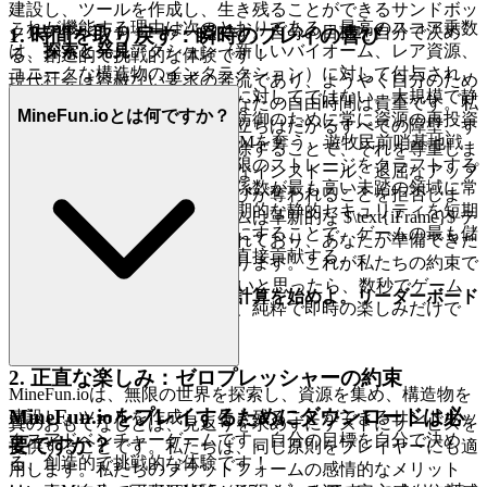
建設し、ツールを作成し、生き残ることができるサンドボッ
これが機能する理由は次のとおりである：最高のスコア乗数
クスアドベンチャーゲームです。自分の目標を自分で決め
1. 時間を取り戻す：瞬時のプレイの喜び
は、
探索と発見
アクション（新しいバイオーム、レア資源、
る、創造的で挑戦的な体験です！
ユニークな構造物のインタラクション）に対して付与され、
現代社会は容赦ない要求の奔流であり、ようやく自分のため
受動的な防御や大規模な建設に対してではない。大規模で静
の時間を作り出したとき、あなたの自由時間は貴重です。私
MineFun.ioとは何ですか？
的な基地は、メンテナンスと防御のために常に資源の再投資
たちは、あなたと冒険の間に立ちはだかるすべての障壁、す
を要求し、探索プールからRPMを奪う。遊牧民前哨基地戦
べてのイライラする遅延を排除することで、それを尊重しま
略は、使い捨ての防御と最小限のストレージをクラフトする
す。遅いダウンロード、複雑なインストール、退屈なアップ
ことに依存しており、スコア係数が最も高い未踏の領域に常
デートによって、あなたの喜びが奪われることを拒否しま
に押し込むことができる。長期的な静的セキュリティを短期
す。私たちのプラットフォームは革新的な $\text{iFrame}$ テ
的な高リスク探索と引き換えにすることで、ゲームの最も儲
クノロジーに基づいて構築されており、あなたが準備できた
かるスコアリングカテゴリに直接貢献する。
瞬間にゲームが利用可能になります。これが私たちの約束で
す。
MineFun.io
をプレイしたいと思ったら、数秒でゲーム
記念碑の建設はやめ、効率の計算を始めよ。リーダーボード
に参加できます。摩擦はなく、純粋で即時の楽しみだけで
が待っている。
す。
2. 正直な楽しみ：ゼロプレッシャーの約束
MineFun.ioは、無限の世界を探索し、資源を集め、構造物を
MineFun.ioをプレイするためにダウンロードは必
建設し、ツールを作成し、生き残ることができるサンドボッ
真のおもてなしとは、見返りを求めずにゲストにサービスを
クスアドベンチャーゲームです。自分の目標を自分で決め
要ですか？
提供することです。私たちは、同じ原則をプレイヤーにも適
る、創造的で挑戦的な体験です！
用します。私たちのプラットフォームの感情的なメリット