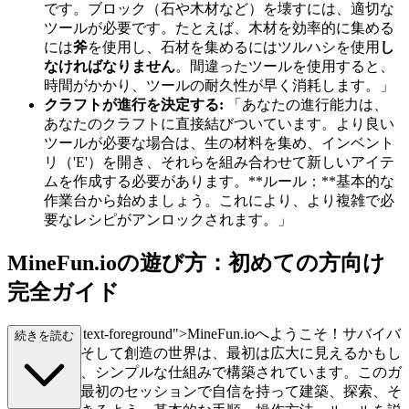
です。ブロック（石や木材など）を壊すには、適切な
ツールが必要です。たとえば、木材を効率的に集める
には
斧
を使用し、石材を集めるにはツルハシを使用
し
なければなりません
。間違ったツールを使用すると、
時間がかかり、ツールの耐久性が早く消耗します。」
クラフトが進行を決定する:
「あなたの進行能力は、
あなたのクラフトに直接結びついています。より良い
ツールが必要な場合は、生の材料を集め、インベント
リ（'E'）を開き、それらを組み合わせて新しいアイテ
ムを作成する必要があります。**ルール：**基本的な
作業台から始めましょう。これにより、より複雑で必
要なレシピがアンロックされます。」
MineFun.ioの遊び方：初めての方向け
完全ガイド
class="mb-4 text-foreground">MineFun.ioへようこそ！サバイバ
続きを読む
ル、冒険、そして創造の世界は、最初は広大に見えるかもし
れませんが、シンプルな仕組みで構築されています。このガ
イドでは、最初のセッションで自信を持って建築、探索、そ