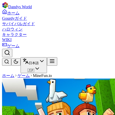
Dandys World
ホーム
Gourdyガイド
サバイバルガイド
ハロウィン
キャラクター
WIKI
ゲーム
日本語
🇯🇵
ホーム
ゲーム
MineFun.io