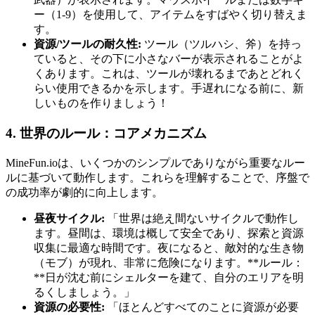
ー（1-9）を使用して、アイテムをすばやく切り替えま
す。
資源/ツールの耐久性:
ツール（ツルハシ、斧）を持っ
ていると、その下に小さなバーが表示されることがよ
くあります。これは、ツールが壊れるまであとどれく
らい使用できるかを示します。手遅れになる前に、新
しいものを作りましょう！
4. 世界のルール：コアメカニズム
MineFun.ioは、いくつかのシンプルでありながら重要なルー
ルに基づいて動作します。これらを理解することで、序盤で
の成功率が劇的に向上します。
昼夜サイクル:
「世界は絶え間ないサイクルで動作し
ます。昼間は、環境は概して安全であり、探索と資源
収集に最適な時間です。夜になると、敵対的な生き物
（モブ）が現れ、非常に危険になります。**ルール：
**日が沈む前にシェルターを建て、自分のエリアを明
るくしましょう。」
資源の必要性:
「ほとんどすべてのことに資源が必要