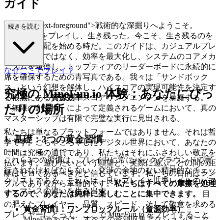
ガイド
ass="mb-4 text-foreground">戦術的な深掘りへようこそ。
続きを読む
MineFun.ioをプレイし、生き残った。今こそ、生き残るのを
やめて、支配を始める時だ。このガイドは、カジュアルプレ
イヤー向けではなく、効率を最大化し、システムのコアメカ
ニズムを駆使し、トップティアのリーダーボードに永続的に
なぜここでプレイ？
席を確保するための青写真である。我々は「サンドボック
ス」という幻想を解体し、ハイスコアの実現可能性を決定す
究極の MineFun.io 体験：あなたにぴっ
る根底にある
資源効率
スコアリングエンジンを暴露する。
たりの場所
「無限の創造性」によって定義されるゲームにおいて、真の
マスターシップは有限で完璧な実行に見出される。
私たちは単なるプラットフォームではありません。それは哲
1. 基礎：3つの黄金習慣
学です。ごちゃごちゃしたデジタル世界において、あなたの
時間は究極の通貨であり、私たちはそれにふさわしい敬意を
これら3つの習慣は、プレイ中に常にバックグラウンドで実
払います。遊びたいという願望と、実際に遊ぶことの間の距
行されなければならない、交渉の余地のない精神的なチェッ
離はゼロであるべきだと信じています。私たちの目的はシン
クリストである。これらは、良いプレイと世界レベルのパフ
プルでありながら革命的です。
私たちはすべての摩擦を処理
ォーマンスの違いを生み出す。
するので、あなたは純粋に楽しむことに集中できます。
目
の肥えたプレイヤー、品質、スピード、そして敬意を求める
黄金習慣1：ワンブロックルール（資源効率）
–
プレイヤーにとって、ここで
MineFun.io
をプレイすること
MineFun.ioでは、すべての資源収集アクションは、次