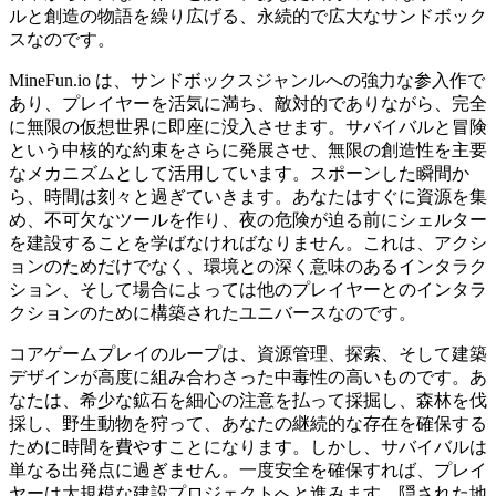
ルと創造の物語を繰り広げる、永続的で広大なサンドボック
スなのです。
MineFun.io は、サンドボックスジャンルへの強力な参入作で
あり、プレイヤーを活気に満ち、敵対的でありながら、完全
に無限の仮想世界に即座に没入させます。サバイバルと冒険
という中核的な約束をさらに発展させ、無限の創造性を主要
なメカニズムとして活用しています。スポーンした瞬間か
ら、時間は刻々と過ぎていきます。あなたはすぐに資源を集
め、不可欠なツールを作り、夜の危険が迫る前にシェルター
を建設することを学ばなければなりません。これは、アクシ
ョンのためだけでなく、環境との深く意味のあるインタラク
ション、そして場合によっては他のプレイヤーとのインタラ
クションのために構築されたユニバースなのです。
コアゲームプレイのループは、資源管理、探索、そして建築
デザインが高度に組み合わさった中毒性の高いものです。あ
なたは、希少な鉱石を細心の注意を払って採掘し、森林を伐
採し、野生動物を狩って、あなたの継続的な存在を確保する
ために時間を費やすことになります。しかし、サバイバルは
単なる出発点に過ぎません。一度安全を確保すれば、プレイ
ヤーは大規模な建設プロジェクトへと進みます。隠された地