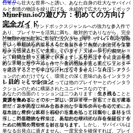
遊び方
日常から壮大な世界へと誘い、あなた自身の壮大なサバイバ
ルと創造の物語を繰り広げる、永続的で広大なサンドボック
MineFun.ioの遊び方：初めての方向け
スなのです。
完全ガイド
MineFun.io は、サンドボックスジャンルへの強力な参入作で
あり、プレイヤーを活気に満ち、敵対的でありながら、完全
MineFun.ioへようこそ！サバイバル、冒険、そして創造の世
に無限の仮想世界に即座に没入させます。サバイバルと冒険
界は、最初は広大に見えるかもしれませんが、シンプルな仕
という中核的な約束をさらに発展させ、無限の創造性を主要
組みで構築されています。このガイドでは、最初のセッショ
なメカニズムとして活用しています。スポーンした瞬間か
ンで自信を持って建築、探索、そして発展できるよう、基本
ら、時間は刻々と過ぎていきます。あなたはすぐに資源を集
的な手順、操作方法、ルールを説明します。すぐにサンドボ
め、不可欠なツールを作り、夜の危険が迫る前にシェルター
ックスマスターのようにプレイできるようになるでしょう！
を建設することを学ばなければなりません。これは、アクシ
ョンのためだけでなく、環境との深く意味のあるインタラク
1. 目的：ミッション
ション、そして場合によっては他のプレイヤーとのインタラ
クションのために構築されたユニバースなのです。
あなたの当面のミッションは二つあります：
生き残る
ことと
コアゲームプレイのループは、資源管理、探索、そして建築
資源を集める
ことです。新しいプレイヤーとして、夜が来る
デザインが高度に組み合わさった中毒性の高いものです。あ
前に、基本的なツールと基本的なシェルターを作るために、
なたは、希少な鉱石を細心の注意を払って採掘し、森林を伐
基本的な材料（木材、石材）を集めることに集中しましょ
採し、野生動物を狩って、あなたの継続的な存在を確保する
う。この基礎的な作業は、長期的なサバイバルを保証し、ゲ
ために時間を費やすことになります。しかし、サバイバルは
ームの無限の可能性を解き放ちます。
単なる出発点に過ぎません。一度安全を確保すれば、プレイ