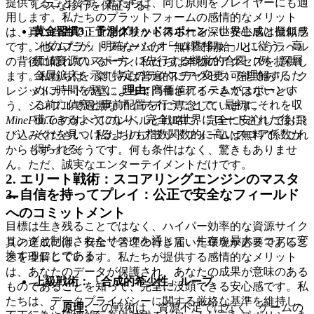
提供することです。私たちは、同じ原則をプレイヤーにも適
レスな移行を保証する。
用します。私たちのプラットフォームの感情的なメリット
黄金習慣3：予測グリッドスポーン
– 世界生成は擬似ラ
は、真に自由で正直な体験から得られる深い安心感と信頼感
ンダムだが、明確なバイオーム遷移ルールに従う。高
です。他のプラットフォームが「無料で開始」というラベル
価値資源のスポーンに先行する視覚的合図（例：深層
の背後に隠れている一方、私たちは本物のアクセスを提供し
金属鉱床を示す特定のテクスチャ変更）を理解するた
ます。私たちは、楽しみは普遍的にアクセス可能であり、ク
めに時間を割く。
理由:
高価値アイテムがスポーンす
レジットカードの壁によって門番されるべきではないとい
る前に偵察と事前配置を行うことで、最初にそれを収
う、シンプルで過激なアイデアに専念しています。
穫できるようになり、完全に世界にロードされた後に
MineFun.io
のすべてのレベルと戦略に、完全に安心してお飛
それを見つけるよりも指数関数的に高いスコア係数が
び込みください。私たちのプラットフォームは無料で、これ
得られる。
からもずっとそうです。何も条件はなく、驚きもありませ
ん。ただ、誠実なエンターテイメントだけです。
2. エリート戦術：スコアリングエンジンのマスタ
3. 自信を持ってプレイ：公正で安全なフィールド
ー
へのコミットメント
目標は生き残ることではなく、ハイパー効率的な資源サイク
リングと制御されたリスクを通じて、生存を最大スコアに変
真の達成には、安全で管理の行き届いた環境が必要であるこ
換することである。
とを理解しています。私たちが提供する感情的なメリット
は、あなたのデータが保護され、あなたの成果が意味のある
上級戦術：「合成的希少性」ループ
ものであることを知って、完全に没頭できる安心感です。私
たちは、データプライバシーに関する厳格な基準を維持し、
原理:
この戦術は、資源不足ではなく、ゲームの