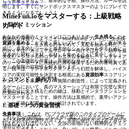
して発展できるよう、基本的な手順、操作方法、ルールを説
コツとテクニック
明します。すぐにサンドボックスマスターのようにプレイで
きるようになるでしょう！
MineFun.ioをマスターする：上級戦略
1. 目的：ミッション
ガイド
あなたの当面のミッションは二つあります：
生き残る
ことと
戦術的な深掘りへようこそ。MineFun.ioをプレイし、生き残
資源を集める
ことです。新しいプレイヤーとして、夜が来る
った。今こそ、生き残るのをやめて、支配を始める時だ。こ
前に、基本的なツールと基本的なシェルターを作るために、
のガイドは、カジュアルプレイヤー向けではなく、効率を最
基本的な材料（木材、石材）を集めることに集中しましょ
大化し、システムのコアメカニズムを駆使し、トップティア
う。この基礎的な作業は、長期的なサバイバルを保証し、ゲ
のリーダーボードに永続的に席を確保するための青写真であ
ームの無限の可能性を解き放ちます。
る。我々は「サンドボックス」という幻想を解体し、ハイス
コアの実現可能性を決定する根底にある
資源効率
スコアリン
2. コマンド：操作方法
グエンジンを暴露する。「無限の創造性」によって定義され
るゲームにおいて、真のマスターシップは有限で完璧な実行
最初の日に生き残るための鍵は、移動とインタラクションを
に見出される。
マスターすることです。操作方法は直感的で、素早いアクシ
ョンと正確な配置のために設計されています。
1. 基礎：3つの黄金習慣
免責事項：
これは、PCブラウザ版のこのタイプのゲームに
これら3つの習慣は、プレイ中に常にバックグラウンドで実
おける標準的な操作方法です。実際の操作方法は若干異なる
行されなければならない、交渉の余地のない精神的なチェッ
場合があります。