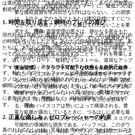
は選択肢ではなく、決定的な選択肢であり、あなたの無限の
の60秒以内（内部資源減少タイマー）に、最低3つの必
創造性のための完璧な舞台なのです。
要な後続資源を生み出さなければならない。この習慣
は、上位ティアのクラフトまたは建設目標にすぐにつ
1. 時間を取り戻す：瞬時のプレイの喜び
ながらない収穫アクションを
決して
行わないことを要
求する。
理由:
資源管理の悪さは、静かなる死をもた
現代社会は容赦ない要求の奔流であり、ようやく自分のため
らす。すべての無駄なスイング、すべての最適化され
の時間を作り出したとき、あなたの自由時間は貴重です。私
ていないパスは、減少タイマーに対する時間の損失で
たちは、あなたと冒険の間に立ちはだかるすべての障壁、す
あり、直接的に低い全体的な資源/分（RPM）スコア—
べてのイライラする遅延を排除することで、それを尊重しま
成功の真の指標—につながる。
す。遅いダウンロード、複雑なインストール、退屈なアップ
デートによって、あなたの喜びが奪われることを拒否しま
黄金習慣2：「クラフト可能」な状態を永続的に維持
–
す。私たちのプラットフォームは革新的な $\text{iFrame}$ テ
常に、すぐにTier 2ツールまたは防御構造をクラフトす
クノロジーに基づいて構築されており、あなたが準備できた
るのに十分な量の低ティアコンポーネント（例：基本
瞬間にゲームが利用可能になります。これが私たちの約束で
の木材、石）を維持する。これは、単一のアイテムを
す。
MineFun.io
をプレイしたいと思ったら、数秒でゲーム
構築するためにインベントリを完全に使い果たすので
に参加できます。摩擦はなく、純粋で即時の楽しみだけで
はなく、常に資源バッファを保持することを意味す
す。
る。
理由:
ハイスコアは勢いによって構築される。豊
富な鉱脈が露出しているときに、つるはしに必要な最
2. 正直な楽しみ：ゼロプレッシャーの約束
後の木材を集めるのに5秒でさえ待つことは、スコアの
可能性の壊滅的な損失である。バッファは、このダウ
真のおもてなしとは、見返りを求めずにゲストにサービスを
ンタイムを排除し、採掘、クラフト、建設間のシーム