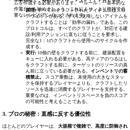
ムを作成する必要があります。**ルール：**基本的な
作業台から始めましょう。これにより、より複雑で必
原理:
すべてのクラフトされたアイテムにはスコ
要なレシピがアンロックされます。」
アウェイトがある。すぐに使用しないアイテムを
クラフトすることは「効率の漏れ」である。この
プロトコルは、すべてのクラフトが、対応する建
設/利用アクションに直ちに従うことを要求し、
完全な1：1のクラフトから使用へのサイクルを作
成する。
実行:
10個の壁をクラフトする前に、建築配置を
キューに入れる必要がある。高ティアのつるはし
をクラフトする前に、ターゲットのリソースの真
ん前に立っている必要がある。
インベントリの蓄
積禁止。
スコア乗数は、未使用の大きなスタッ
クを保持するプレイヤーよりも、クラフトしたリ
ソースを迅速に消費するプレイヤーを支持する。
重要なのは、インベントリスペースを負のスコア
の可能性と考えることである。
3. プロの秘密：直感に反する優位性
ほとんどのプレイヤーは、
大規模で複雑で、高度に防御され