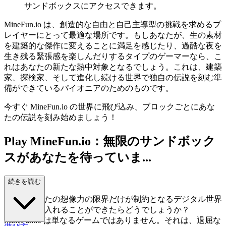
サンドボックスにアクセスできます。
MineFun.io は、創造的な自由と自己主導型の挑戦を求めるプ
レイヤーにとって最適な場所です。もしあなたが、生の素材
を建築的な傑作に変えることに満足を感じたり、過酷な夜を
生き残る緊張感を楽しんだりするタイプのゲーマーなら、こ
れはあなたの新たな熱中対象となるでしょう。これは、建築
家、探検家、そして進化し続ける世界で独自の伝説を刻む準
備ができているパイオニアのためのものです。
今すぐ MineFun.io の世界に飛び込み、ブロックごとにあな
たの伝説を刻み始めましょう！
Play MineFun.io：無限のサンドボック
スがあなたを待っていま...
す！
続きを読む
もし、あなたの想像力の限界だけが制約となるデジタル世界
に足を踏み入れることができたらどうでしょうか？
MineFun.io は単なるゲームではありません。それは、退屈な