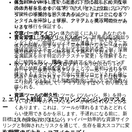
富な鉱脈が露出しているときに、つるはしに必要な最
体力バー/ハート:
通常、画面の下部に表示され、残り
後の木材を集めるのに5秒でさえ待つことは、スコアの
の体力を示します。落下、モブ、または空腹によって
可能性の壊滅的な損失である。バッファは、このダウ
ダメージを受けると、体力が減少します。空になる
ンタイムを排除し、採掘、クラフト、建設間のシーム
と、リスポーンしますが、アイテムを失う可能性があ
レスな移行を保証する。
ります！
空腹バー/肉アイコン:
体力の近くにあり、あなたのキ
黄金習慣3：予測グリッドスポーン
– 世界生成は擬似ラ
ャラクターの空腹レベルを追跡します。低すぎると、
ンダムだが、明確なバイオーム遷移ルールに従う。高
体力の回復が止まります。完全に空になると、体力が
価値資源のスポーンに先行する視覚的合図（例：深層
減り始めます！食べ物を食べて満たしておきましょ
金属鉱床を示す特定のテクスチャ変更）を理解するた
う。
めに時間を割く。
理由:
高価値アイテムがスポーンす
ホットバー/クイックスロット:
中央下のスロットの
る前に偵察と事前配置を行うことで、最初にそれを収
行。すぐに使用できるアイテム（ツール、ブロック、
穫できるようになり、完全に世界にロードされた後に
武器）が表示されます。マウスホイールまたは数字キ
それを見つけるよりも指数関数的に高いスコア係数が
ー（1-9）を使用して、アイテムをすばやく切り替えま
得られる。
す。
資源/ツールの耐久性:
ツール（ツルハシ、斧）を持っ
2. エリート戦術：スコアリングエンジンのマスタ
ていると、その下に小さなバーが表示されることがよ
ー
くあります。これは、ツールが壊れるまであとどれく
らい使用できるかを示します。手遅れになる前に、新
目標は生き残ることではなく、ハイパー効率的な資源サイク
しいものを作りましょう！
リングと制御されたリスクを通じて、生存を最大スコアに変
換することである。