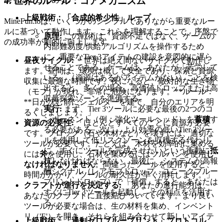
4. 世界のルール：コアメカニズム
上級戦術：「合成的希少性」ループ
MineFun.ioは、いくつかのシンプルでありながら重要なルー
ルに基づいて動作します。これらを理解することで、序盤で
原理:
この戦術は、資源不足ではなく、ゲームの
の成功率が劇的に向上します。
内部難易度/供給アルゴリズムを操作するため
に、重要なTier 3アイテムの建設を意図的に遅ら
昼夜サイクル:
「世界は絶え間ないサイクルで動作し
せることである。ゲームは、あなたが「苦労して
ます。昼間は、環境は概して安全であり、探索と資源
いる」（資源はあるがアイテムがない）ことを検
収集に最適な時間です。夜になると、敵対的な生き物
出すると、多くの場合、高価値ドロップまたは高
（モブ）が現れ、非常に危険になります。**ルール：
収量探索ゾーンを準備する。
**日が沈む前にシェルターを建て、自分のエリアを明
実行:
まず、Tier 3ツールに必要な最後の2つのコ
るくしましょう。」
ンポーネント（例：強化ツールヘッド）を
蓄積
す
資源の必要性:
「ほとんどすべてのことに資源が必要
る必要がある。次に、より効率の低いTier 2ツー
です。ブロック（石や木材など）を壊すには、適切な
ルを使用して低リスクゾーンを収穫する代わり
ツールが必要です。たとえば、木材を効率的に集める
に、すぐにツールを完成させたいという衝動に
抵
には
斧
を使用し、石材を集めるにはツルハシを使用
し
抗
しなければならない。最後に、システムが高報
なければなりません
。間違ったツールを使用すると、
酬シグナル（レアモブドロップ、ユニークブルー
時間がかかり、ツールの耐久性が早く消耗します。」
プリントドロップ）で「補償」すると、あなたは
クラフトが進行を決定する:
「あなたの進行能力は、
すぐにTier 3ツールを起動し、その利点を活用す
あなたのクラフトに直接結びついています。より良い
る。
ツールが必要な場合は、生の材料を集め、インベント
リ（'E'）を開き、それらを組み合わせて新しいアイテ
上級戦術：「過剰ゼロブループリント」プロトコル