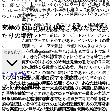
る、サバイバル、冒険、そして無限の創造性の完璧な融合で
プロトコルは、すべてのクラフトが、対応する建
ある優れたゲームだと信じているからです。それが私たちの
設/利用アクションに直ちに従うことを要求し、
キュレーションの約束です。ノイズを減らし、あなたにふさ
完全な1：1のクラフトから使用へのサイクルを作
わしい品質を増やします。
成する。
実行:
10個の壁をクラフトする前に、建築配置を
究極の MineFun.io 体験：あなたにぴっ
キューに入れる必要がある。高ティアのつるはし
たりの場所
をクラフトする前に、ターゲットのリソースの真
ん前に立っている必要がある。
インベントリの蓄
積禁止。
スコア乗数は、未使用の大きなスタッ
<...
クを保持するプレイヤーよりも、クラフトしたリ
p class="mb-4 text-foreground">私たちは単なるプラットフォ
続きを読む
ソースを迅速に消費するプレイヤーを支持する。
ームではありません。それは哲学です。ごちゃごちゃしたデ
重要なのは、インベントリスペースを負のスコア
ジタル世界において、あなたの時間は究極の通貨であり、私
の可能性と考えることである。
たちはそれにふさわしい敬意を払います。遊びたいという願
望と、実際に遊ぶことの間の距離はゼロであるべきだと信じ
よくある質問
3. プロの秘密：直感に反する優位性
ています。私たちの目的はシンプルでありながら革命的で
す。
私たちはすべての摩擦を処理するので、あなたは純粋に
よくある質問
ほとんどのプレイヤーは、
大規模で複雑で、高度に防御され
楽しむことに集中できます。
目の肥えたプレイヤー、品
た基地を建設
することが、高スコアを確保する最良の方法だ
質、スピード、そして敬意を求めるプレイヤーにとって、こ
MineFun.ioとは何ですか？
と考えている。彼らは間違っている。50万スコアの壁を破る
こで
MineFun.io
をプレイすることは選択肢ではなく、決定
真の秘密は、その逆を行うことである：
厳密にミニマリスト
的な選択肢であり、あなたの無限の創造性のための完璧な舞
MineFun.ioは、無限の世界を探索し、資源を集め、構造物を
で、高度にモバイルな「遊牧民前哨基地」戦略を維持する。
台なのです。