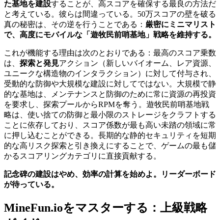
た基地を建設
することが、高スコアを確保する最良の方法だ
と考えている。彼らは間違っている。50万スコアの壁を破る
真の秘密は、その逆を行うことである：
厳密にミニマリスト
で、高度にモバイルな「遊牧民前哨基地」戦略を維持する。
これが機能する理由は次のとおりである：最高のスコア乗数
は、
探索と発見
アクション（新しいバイオーム、レア資源、
ユニークな構造物のインタラクション）に対して付与され、
受動的な防御や大規模な建設に対してではない。大規模で静
的な基地は、メンテナンスと防御のために常に資源の再投資
を要求し、探索プールからRPMを奪う。遊牧民前哨基地戦
略は、使い捨ての防御と最小限のストレージをクラフトする
ことに依存しており、スコア係数が最も高い未踏の領域に常
に押し込むことができる。長期的な静的セキュリティを短期
的な高リスク探索と引き換えにすることで、ゲームの最も儲
かるスコアリングカテゴリに直接貢献する。
記念碑の建設はやめ、効率の計算を始めよ。リーダーボード
が待っている。
MineFun.ioをマスターする：上級戦略