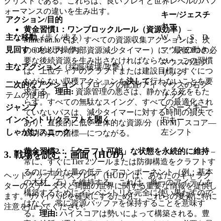
クリストである。これらは、良いプレイと世界レベルのパフ
ォーマンスの違いを生み出す。
キー/ジェスチ
アクション/目的
ャー
黄金習慣1：ワンブロックルール（資源効率）
–
主な移動
（歩く/走る）
W、A、S、D
MineFun.ioでは、すべての資源収集アクションは、次
見回す
（カメラ操作）
マウスの動き
の60秒以内（内部資源減少タイマー）に、最低3つの必
要な後続資源を生み出さなければならない。この習慣
マウスの左ク
主なアクション
（採掘/破壊/攻撃）
は、上位ティアのクラフトまたは建設目標にすぐにつ
リック
ながらない収穫アクションを
決して
行わないことを要
二次的なアクション
（ブロックの配置/アイ
マウスの右ク
求する。
理由:
資源管理の悪さは、静かなる死をもた
テムの使用）
リック
らす。すべての無駄なスイング、すべての最適化され
ジャンプ
スペースキー
ていないパスは、減少タイマーに対する時間の損失で
インベントリ/クラフトを開く
'E'キー
あり、直接的に低い全体的な資源/分（RPM）スコア—
しゃがむ/スニーク
左シフト
成功の真の指標—につながる。
黄金習慣2：「クラフト可能」な状態を永続的に維持
–
3. 戦場を読む：画面（HUD）
常に、すぐにTier 2ツールまたは防御構造をクラフトす
るのに十分な量の低ティアコンポーネント（例：基本
ヘッドアップディスプレイ（HUD）は、あなたのキャラク
の木材、石）を維持する。これは、単一のアイテムを
ターのステータスと周囲の世界に関する重要な情報を提供し
構築するためにインベントリを完全に使い果たすので
ます。サバイバルを確実にするために、これらの要素に特に
はなく、常に資源バッファを保持することを意味す
注意を払ってください。
る。
理由:
ハイスコアは勢いによって構築される。豊