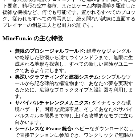
下要塞、精巧な空中都市、またはゲーム内物理学を駆使した
複雑な機械など、何でも可能です。置かれるすべてのブロッ
ク、従われるすべての青写真は、絶え間ない試練に直面する
プレイヤーの創意工夫と忍耐力の証です。
MineFun.io の主な特徴
無限のプロシージャルワールド:
緑豊かなジャングル
や乾燥した砂漠から凍てつくツンドラまで、無限に生
成される地形を探索し、すべての新しい冒険がユニー
クであるようにします。
奥深いクラフティングと建築システム:
シンプルなツ
ールから記念碑的な構造物まで、あなたの夢を実現す
るために、広範なブロックタイプと設計図を利用しま
す。
サバイバルチャレンジメカニクス:
ダイナミックな環
境ハザード、困難な資源不足、そしてあなたのサバイ
バルスキルを限界まで押し上げる攻撃的なモブに立ち
向かいます。
シームレスな iFrame 統合:
ヘビーなダウンロードなし
で直接アクションに参加でき、ワンクリックで無限の