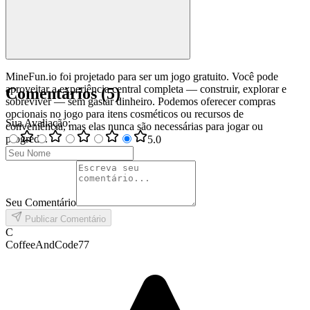
MineFun.io foi projetado para ser um jogo gratuito. Você pode
aproveitar a experiência central completa — construir, explorar e
Comentários
(
5
)
sobreviver — sem gastar dinheiro. Podemos oferecer compras
opcionais no jogo para itens cosméticos ou recursos de
Sua Avaliação
:
conveniência, mas elas nunca são necessárias para jogar ou
progredir.
5
.0
Seu Comentário
Publicar Comentário
C
CoffeeAndCode77