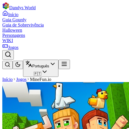
Dandys World
Início
Guia Gourdy
Guia de Sobrevivência
Halloween
Personagens
WIKI
Jogos
Português
🇵🇹
Início
Jogos
MineFun.io