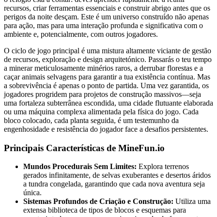
recursos, criar ferramentas essenciais e construir abrigo antes que os
perigos da noite desçam. Este é um universo construído não apenas
para ação, mas para uma interação profunda e significativa com o
ambiente e, potencialmente, com outros jogadores.
O ciclo de jogo principal é uma mistura altamente viciante de gestão
de recursos, exploração e design arquitetónico. Passarás o teu tempo
a minerar meticulosamente minérios raros, a derrubar florestas e a
caçar animais selvagens para garantir a tua existência contínua. Mas
a sobrevivência é apenas o ponto de partida. Uma vez garantida, os
jogadores progridem para projetos de construção massivos—seja
uma fortaleza subterrânea escondida, uma cidade flutuante elaborada
ou uma máquina complexa alimentada pela física do jogo. Cada
bloco colocado, cada planta seguida, é um testemunho da
engenhosidade e resistência do jogador face a desafios persistentes.
Principais Características de MineFun.io
Mundos Procedurais Sem Limites:
Explora terrenos
gerados infinitamente, de selvas exuberantes e desertos áridos
a tundra congelada, garantindo que cada nova aventura seja
única.
Sistemas Profundos de Criação e Construção:
Utiliza uma
extensa biblioteca de tipos de blocos e esquemas para