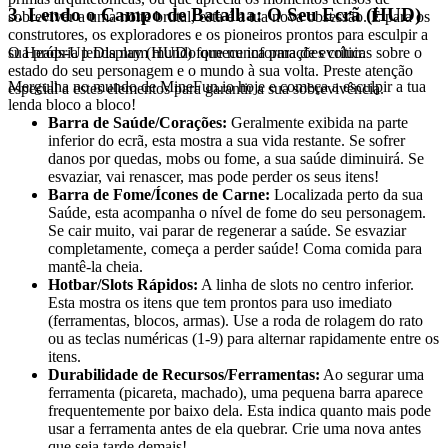
3. Lendo o Campo de Batalha: O Seu Ecrã (HUD)
sobreviver a uma noite brutal, esta é a tua nova obsessão. É para os
construtores, os exploradores e os pioneiros prontos para esculpir a
sua própria lenda num mundo que nunca para de evoluir.
O Heads-Up Display (HUD) fornece informações críticas sobre o
estado do seu personagem e o mundo à sua volta. Preste atenção
Mergulha no mundo de MineFun.io hoje e começa a esculpir a tua
especial a estes elementos para garantir a sua sobrevivência.
lenda bloco a bloco!
Barra de Saúde/Corações:
Geralmente exibida na parte
inferior do ecrã, esta mostra a sua vida restante. Se sofrer
danos por quedas, mobs ou fome, a sua saúde diminuirá. Se
esvaziar, vai renascer, mas pode perder os seus itens!
Barra de Fome/Ícones de Carne:
Localizada perto da sua
Saúde, esta acompanha o nível de fome do seu personagem.
Se cair muito, vai parar de regenerar a saúde. Se esvaziar
completamente, começa a perder saúde! Coma comida para
mantê-la cheia.
Hotbar/Slots Rápidos:
A linha de slots no centro inferior.
Esta mostra os itens que tem prontos para uso imediato
(ferramentas, blocos, armas). Use a roda de rolagem do rato
ou as teclas numéricas (1-9) para alternar rapidamente entre os
itens.
Durabilidade de Recursos/Ferramentas:
Ao segurar uma
ferramenta (picareta, machado), uma pequena barra aparece
frequentemente por baixo dela. Esta indica quanto mais pode
usar a ferramenta antes de ela quebrar. Crie uma nova antes
que seja tarde demais!