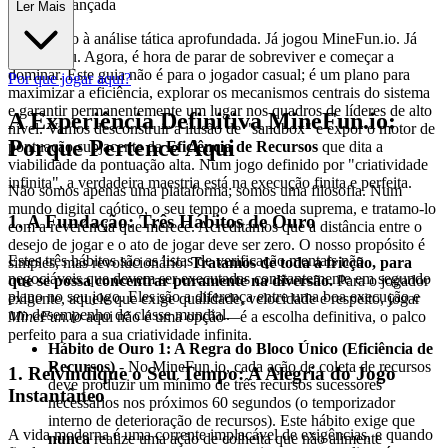
ratégia Avançada
Ler Mais
Bem-vindo à análise tática aprofundada. Já jogou MineFun.io. Já
sobreviveu. Agora, é hora de parar de sobreviver e começar a
dominar. Este guia não é para o jogador casual; é um plano para
Por que jogar aqui?
maximizar a eficiência, explorar os mecanismos centrais do sistema
e garantir permanentemente um lugar nos quadros de líderes de alto
A Experiência Definitiva MineFun.io:
nível. Vamos desconstruir a ilusão de "sandbox" e expor o motor de
Porque Pertence Aqui
pontuação subjacente da
Eficiência de Recursos
que dita a
viabilidade da pontuação alta. Num jogo definido por "criatividade
infinita", a verdadeira maestria está na execução finita e perfeita.
Não somos apenas uma plataforma; somos uma filosofia. Num
mundo digital caótico, o seu tempo é a moeda suprema, e tratamo-lo
1. A Fundação: Três Hábitos de Ouro
com a reverência que merece. Acreditamos que a distância entre o
desejo de jogar e o ato de jogar deve ser zero. O nosso propósito é
Estes três hábitos são as listas de verificação mentais não
simples, mas revolucionário:
Tratamos de toda a fricção, para
negociáveis que devem ser executadas constantemente em segundo
que se possa concentrar puramente na diversão.
Para o jogador
plano no seu jogo. Eles são a diferença entre uma boa execução e
exigente, aquele que exige qualidade, velocidade e respeito, jogar
um desempenho de classe mundial.
MineFun.io
aqui não é uma opção—é a escolha definitiva, o palco
perfeito para a sua criatividade infinita.
Hábito de Ouro 1: A Regra do Bloco Único (Eficiência de
Recursos)
- No MineFun.io, cada ação de coleta de recursos
1. Reivindique o Seu Tempo: A Alegria do Jogo
deve produzir um mínimo de três recursos sucessores
Instantâneo
necessários nos próximos 60 segundos (o temporizador
interno de deterioração de recursos). Este hábito exige que
A vida moderna é uma corrente implacável de exigências, e quando
nunca
realize uma ação de colheita que não alimente