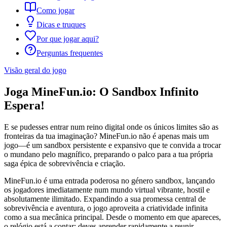
Como jogar
Dicas e truques
Por que jogar aqui?
Perguntas frequentes
Visão geral do jogo
Joga MineFun.io: O Sandbox Infinito
Espera!
E se pudesses entrar num reino digital onde os únicos limites são as
fronteiras da tua imaginação? MineFun.io não é apenas mais um
jogo—é um sandbox persistente e expansivo que te convida a trocar
o mundano pelo magnífico, preparando o palco para a tua própria
saga épica de sobrevivência e criação.
MineFun.io é uma entrada poderosa no género sandbox, lançando
os jogadores imediatamente num mundo virtual vibrante, hostil e
absolutamente ilimitado. Expandindo a sua promessa central de
sobrevivência e aventura, o jogo aproveita a criatividade infinita
como a sua mecânica principal. Desde o momento em que apareces,
o relógio está a contar: deves aprender rapidamente a reunir