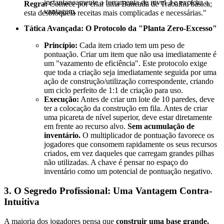
instantaneamente a ferramenta de nível 3 e explora a
Regra:
Comece por criar uma Bancada de Trabalho básica;
vantagem.
esta desbloqueia receitas mais complicadas e necessárias."
Tática Avançada: O Protocolo da "Planta Zero-Excesso"
Princípio:
Cada item criado tem um peso de
pontuação. Criar um item que não usa imediatamente é
um "vazamento de eficiência". Este protocolo exige
que toda a criação seja imediatamente seguida por uma
ação de construção/utilização correspondente, criando
um ciclo perfeito de 1:1 de criação para uso.
Execução:
Antes de criar um lote de 10 paredes, deve
ter a colocação da construção em fila. Antes de criar
uma picareta de nível superior, deve estar diretamente
em frente ao recurso alvo.
Sem acumulação de
inventário.
O multiplicador de pontuação favorece os
jogadores que consomem rapidamente os seus recursos
criados, em vez daqueles que carregam grandes pilhas
não utilizadas. A chave é pensar no espaço do
inventário como um potencial de pontuação negativo.
3. O Segredo Profissional: Uma Vantagem Contra-
Intuitiva
A maioria dos jogadores pensa que
construir uma base grande,