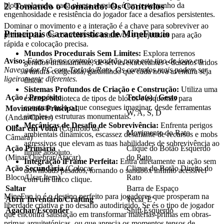
2. Tomando o Comando: Os Controlos
bloco colocado, cada planta seguida, é um testemunho da
engenhosidade e resistência do jogador face a desafios persistentes.
Dominar o movimento e a interação é a chave para sobreviver ao
Principais Características de MineFun.io
primeiro dia. Os controlos são intuitivos e projetados para ação
rápida e colocação precisa.
Mundos Procedurais Sem Limites:
Explora terrenos
Aviso:
Estes são os controlos padrão para este tipo de jogo em
gerados infinitamente, de selvas exuberantes e desertos áridos
Navegador PC com Teclado/Rato. Os controlos reais podem ser
a tundra congelada, garantindo que cada nova aventura seja
ligeiramente diferentes.
única.
Sistemas Profundos de Criação e Construção:
Utiliza uma
Ação / Propósito
Tecla(s) / Gesto
extensa biblioteca de tipos de blocos e esquemas para
construir tudo o que consegues imaginar, desde ferramentas
Movimento Principal
W, A, S, D
simples a estruturas monumentais.
(Andar/Correr)
Mecânicas de Desafio de Sobrevivência:
Enfrenta perigos
Olhar em Volta
(Controlo da
Movimento do Rato
ambientais dinâmicos, escassez desafiante de recursos e mobs
Câmara)
agressivos que elevam as tuas habilidades de sobrevivência ao
Ação Primária
Clique do Botão Esquerdo
limite absoluto.
(Minar/Quebrar/Atacar)
do Rato
Integração iFrame Perfeita:
Entra diretamente na ação sem
Ação Secundária
(Colocar
Clique do Botão Direito do
downloads pesados, tornando o sandbox infinito acessível
Bloco/Usar Item)
Rato
com um único clique.
Saltar
Barra de Espaço
MineFun.io é o destino perfeito para jogadores que prosperam na
Abrir Inventário/Crafting
Tecla 'E'
liberdade criativa e no desafio autodirigido. Se és o tipo de jogador
Agachar/Esconder
Shift Esquerdo
que encontra satisfação em transformar matérias-primas em obras-
primas arquitetónicas, ou que aprecia os momentos tensos de