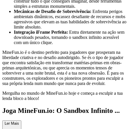
construir tudo o que consegues imaginar, desde ferramentas
simples a estruturas monumentais.
Mecânicas de Desafio de Sobrevivência:
Enfrenta perigos
ambientais dinâmicos, escassez desafiante de recursos e mobs
agressivos que elevam as tuas habilidades de sobrevivência ao
limite absoluto.
Integração iFrame Perfeita:
Entra diretamente na ação sem
downloads pesados, tornando o sandbox infinito acessível
com um único clique.
MineFun.io é o destino perfeito para jogadores que prosperam na
liberdade criativa e no desafio autodirigido. Se és o tipo de jogador
que encontra satisfação em transformar matérias-primas em obras-
primas arquitetónicas, ou que aprecia os momentos tensos de
sobreviver a uma noite brutal, esta é a tua nova obsessão. É para os
construtores, os exploradores e os pioneiros prontos para esculpir a
sua própria lenda num mundo que nunca para de evoluir.
Mergulha no mundo de MineFun.io hoje e começa a esculpir a tua
lenda bloco a bloco!
Joga MineFun.io: O Sandbox Infinito ...
Espera!
Ler Mais