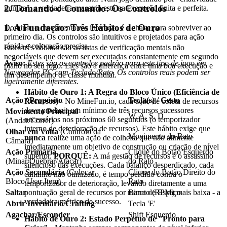
2. Tomando o Comando: Os Controlos
infinita", a verdadeira maestria está na execução finita e perfeita.
1. A Fundação: Três Hábitos de Ouro
Dominar o movimento e a interação é a chave para sobreviver ao
primeiro dia. Os controlos são intuitivos e projetados para ação
rápida e colocação precisa.
Estes três hábitos são as listas de verificação mentais não
negociáveis que devem ser executadas constantemente em segundo
Aviso:
Estes são os controlos padrão para este tipo de jogo em
plano no seu jogo. Eles são a diferença entre uma boa execução e
Navegador PC com Teclado/Rato. Os controlos reais podem ser
um desempenho de classe mundial.
ligeiramente diferentes.
Hábito de Ouro 1: A Regra do Bloco Único (Eficiência de
Ação / Propósito
Tecla(s) / Gesto
Recursos)
- No MineFun.io, cada ação de coleta de recursos
deve produzir um mínimo de três recursos sucessores
Movimento Principal
W, A, S, D
necessários nos próximos 60 segundos (o temporizador
(Andar/Correr)
interno de deterioração de recursos). Este hábito exige que
Olhar em Volta
(Controlo da
Movimento do Rato
nunca
realize uma ação de colheita que não alimente
Câmara)
imediatamente um objetivo de construção ou criação de nível
Ação Primária
Clique do Botão Esquerdo
superior.
PORQUÊ:
A má gestão de recursos é o assassino
(Minar/Quebrar/Atacar)
do Rato
silencioso das execuções. Cada balanço desperdiçado, cada
Ação Secundária
(Colocar
Clique do Botão Direito do
caminho não otimizado, é tempo perdido contra o
Bloco/Usar Item)
Rato
temporizador de deterioração, levando diretamente a uma
pontuação geral de recursos por minuto (RPM) mais baixa - a
Saltar
Barra de Espaço
verdadeira métrica de sucesso.
Abrir Inventário/Crafting
Tecla 'E'
Agachar/Esconder
Shift Esquerdo
Hábito de Ouro 2: Estado Perpétuo de "Pronto para