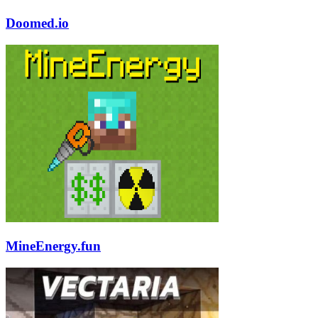
Doomed.io
MineEnergy.fun