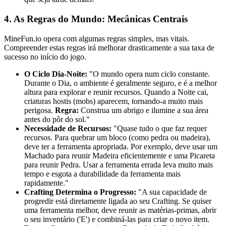
4. As Regras do Mundo: Mecânicas Centrais
MineFun.io opera com algumas regras simples, mas vitais.
Compreender estas regras irá melhorar drasticamente a sua taxa de
sucesso no início do jogo.
O Ciclo Dia-Noite:
"O mundo opera num ciclo constante.
Durante o Dia, o ambiente é geralmente seguro, e é a melhor
altura para explorar e reunir recursos. Quando a Noite cai,
criaturas hostis (mobs) aparecem, tornando-a muito mais
perigosa.
Regra:
Construa um abrigo e ilumine a sua área
antes do pôr do sol."
Necessidade de Recursos:
"Quase tudo o que faz requer
recursos. Para quebrar um bloco (como pedra ou madeira),
deve ter a ferramenta apropriada. Por exemplo, deve usar um
Machado para reunir Madeira eficientemente e uma Picareta
para reunir Pedra. Usar a ferramenta errada leva muito mais
tempo e esgota a durabilidade da ferramenta mais
rapidamente."
Crafting Determina o Progresso:
"A sua capacidade de
progredir está diretamente ligada ao seu Crafting. Se quiser
uma ferramenta melhor, deve reunir as matérias-primas, abrir
o seu inventário ('E') e combiná-las para criar o novo item.