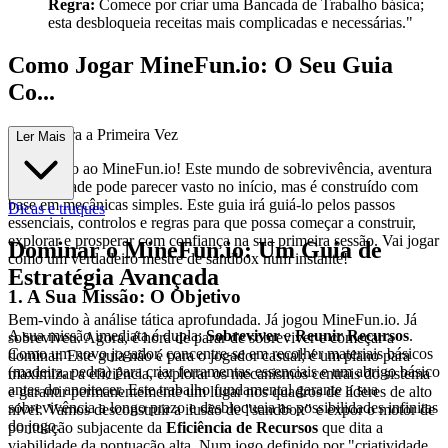
Regra:
Comece por criar uma Bancada de Trabalho básica;
esta desbloqueia receitas mais complicadas e necessárias."
Como Jogar MineFun.io: O Seu Guia
Co...
mpleto para a Primeira Vez
Ler Mais
Bem-vindo ao MineFun.io! Este mundo de sobrevivência, aventura
e criatividade pode parecer vasto no início, mas é construído com
base em mecânicas simples. Este guia irá guiá-lo pelos passos
Dicas e truques
essenciais, controlos e regras para que possa começar a construir,
explorar e prosperar com confiança na sua primeira sessão. Vai jogar
Dominar o MineFun.io: Um Guia de
como um verdadeiro mestre de sandbox num instante!
Estratégia Avançada
1. A Sua Missão: O Objetivo
Bem-vindo à análise tática aprofundada. Já jogou MineFun.io. Já
A sua missão imediata é dupla:
Sobreviver
e
Reunir Recursos
.
sobreviveu. Agora, é hora de parar de sobreviver e começar a
Como um novo jogador, concentre-se em recolher materiais básicos
dominar. Este guia não é para o jogador casual; é um plano para
(madeira, pedra) para criar ferramentas essenciais e um abrigo básico
maximizar a eficiência, explorar os mecanismos centrais do sistema
antes do anoitecer. Este trabalho fundamental garante a sua
e garantir permanentemente um lugar nos quadros de líderes de alto
sobrevivência a longo prazo e desbloqueia as possibilidades infinitas
nível. Vamos desconstruir a ilusão de "sandbox" e expor o motor de
do jogo.
pontuação subjacente da
Eficiência de Recursos
que dita a
viabilidade da pontuação alta. Num jogo definido por "criatividade