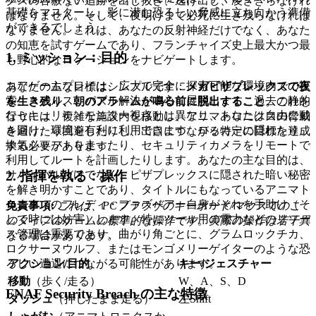
クスの容赦ない追跡を出し抜き、逃げ出し、凌ぎきらなけれ
基礎をマスターし、影に潜む恐ろしい脅威に立ち向かう準備
ばなりません。そして、夜明けまで必死に生き残らなければ
ができるでしょう。
なりません。これは、あなたの反射神経だけでなく、あなた
の知恵を試すゲームであり、フランチャイズ史上最大かつ最
1. ミッション：目的
も野心的なロケーションをナビゲートします。
コアゲームプレイは、広大で完全に探索可能な環境内での探
あなたの主な目標はシンプルです：
メガピザプレックスで夜
索、ステルス、パズル解決を中心に展開します。過去の静的
を生き残り、朝のアラームが鳴る前に脱出すること
。これを
なセキュリティモニター視点とは異なり、あなたは自由に動
行うには、複雑な施設内を移動し、アニマトロニクスの脅威
き回り、環境を有利に利用できます。ロッカーに隠れたり、
を避けたり回避したりし、出口につながる特定の目標を達成
換気シャフトを走ったり、セキュリティカメラをリモートで
する必要があります。
利用してルートを計画したりします。あなたの主な目的は、
2. 指揮を執る：操作
サバイバルだけでなく、ピザプレックスに隠された暗い秘密
を解き明かすことであり、タイトルにもなっているアニマト
ロニクスのフレディ・ファズベアー自身がそれを手助け（そ
免責事項:
これは、PCブラウザのキーボード/マウスでのこ
して時には妨害）します。特にツール用の電力などのリソー
のタイプのゲームの標準的な操作です。実際の操作は若干異
ス管理は重要であり、曲がり角ごとに、グラムロックチカ、
なる場合があります。
ロクサーヌウルフ、またはモンゴメリーゲイターのような恐
アクション/目的
キー/ジェスチャー
ろしい遭遇につながる可能性があります。
移動
（歩く/走る）
W、A、S、D
FNAF Security Breach の主な特徴
ダッシュ
（押したまま走る）
左Shift