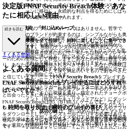
決定版FNAF Security Breach体験：あな
確保されたら、すぐにパワーリチャージステーシ
ョンに移行し、永続的な利点を得るためにしばら
たに相応しい理由...
くの脆弱性を受け入れます。
上級戦術：「封じ込めループ」
私たちは単なるプラットフォームではありません。哲学で
続きを読む
す。私たちのブランドが約束するのは、シンプルながらも奥
原則:
これは、環境（ドア、ロックダウンボタン
深いもの：
摩擦を全て排除し、純粋に楽しむことに集中でき
など）を使用して、次の2〜3の必要な目標から
るようにします。
無数のデジタルな誘惑と断片的なプラッ
離れた
エリアに1つ以上のアニマトロニクスを意
トフォームが蔓延る世界において、私たちは熱心なプレイヤ
よくある質問
図的に誘い込み、閉じ込めることです。あなたは
ーのための聖域として存在します。あなたの時間は神聖であ
それらを殺しているのではありません。高速ルー
り、あなたの信頼は獲得されるべきであり、あなたの体験は
よくある質問
トを最適化するために、それらを一時的にボード
シームレスで安全、そして深く満足のいくものであるべきだ
から削除しています。
と信じています。ここで
FNAF Security Breach
をプレイする
実行:
短いノイズまたは光のバースト（可能な限
FNAF Security Breachをプレイするにはどうすれ
ことは、単なる選択肢ではなく、決定的な選択であり、世界
り短いトリガー）を使用してターゲットをおびき
レベルのゲームプレイが、熱心なプレイヤー中心のデザイン
ばいいですか？
寄せ、すぐに視線を遮り、指定されたチョークポ
と出会ったときに何が起こるかの証です。
イント（特定のセキュリティドアなど）にダッシ
FNAF Security BreachはH5（HTML5）ゲームです。つまり、
ュします。キルゾーンに入ったらドアをロックし
1. 時間を取り戻す：瞬時のプレイの喜び
ウェブブラウザで直接動作します。個別のファイルやアプリ
ます。
成功の鍵
は、閉じ込められたアニマトロ
をダウンロードしたりインストールしたりする必要はありま
ニクスが、そのノイズやパトロールの再入場がそ
現代生活はあまりにも速く進み、あなたの貴重な逃避の瞬間
せん。ゲームページで「プレイ」ボタンをクリックするだけ
の後の目標を妨げないほど十分に離れていること
を、退屈な技術的なことに無駄にすべきではありません。私
です！