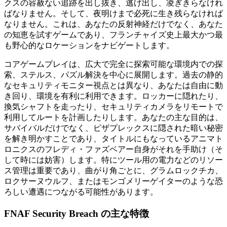
クスの容赦ない追跡を出し抜き、逃げ出し、凌ぎきらなけれ
ばなりません。そして、夜明けまで必死に生き残らなければ
なりません。これは、あなたの反射神経だけでなく、あなた
の知恵を試すゲームであり、フランチャイズ史上最大かつ最
も野心的なロケーションをナビゲートします。
コアゲームプレイは、広大で完全に探索可能な環境内での探
索、ステルス、パズル解決を中心に展開します。過去の静的
なセキュリティモニター視点とは異なり、あなたは自由に動
き回り、環境を有利に利用できます。ロッカーに隠れたり、
換気シャフトを走ったり、セキュリティカメラをリモートで
利用してルートを計画したりします。あなたの主な目的は、
サバイバルだけでなく、ピザプレックスに隠された暗い秘密
を解き明かすことであり、タイトルにもなっているアニマト
ロニクスのフレディ・ファズベアー自身がそれを手助け（そ
して時には妨害）します。特にツール用の電力などのリソー
ス管理は重要であり、曲がり角ごとに、グラムロックチカ、
ロクサーヌウルフ、またはモンゴメリーゲイターのような恐
ろしい遭遇につながる可能性があります。
FNAF Security Breach の主な特徴