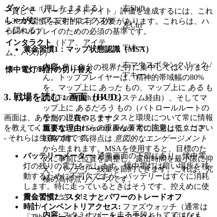
ダッシュ
（押したまま走る）
左Shift
一貫して「パーフェクトナイト」評価を達成するには、これ
しゃがむ
（アニマトロニクスか
ら3つの習慣を反射的に行う必要があります。これらは、ハ
左Ctrl
ら隠れる）
イレベルプレイのための必須の基準です。
インタラクト
（ドア、アイテ
'E'キー
黄金習慣1：マップ状態認識（MSA）
ム、パズル）
左マウスボタンクリック /
内容:
常に自分の視界だけに集中してはいけませ
懐中電灯/時計の切り替え
'F'キー
ん。トッププレイヤーは、精神的帯域幅の80%
を、マップ上に
あった
もの、マップ上に
ある
も
3. 戦場を読む：画面（HUD）
の（Faz-Watchカメラシステム経由）、そしてマ
ップ上に
あるだろう
もの（パトロールルートの
画面は、あなたの現在のステータスと環境について常に情報
予測）に費やします。
を教えてくれます。これらの重要な要素に注意してください
重要な理由:
Security Breach
での回避は低スコア
- それらは生存の鍵です。
戦略です。高得点は
意図的なエンゲージメント
から生まれます。MSAを使用すると、目標のた
バッテリーメーター:
通常画面の下部にあり、懐中電
めに事前に位置を調整し、露出時間を最小限に抑
灯の残りの電力を示します。懐中電灯は暗い場所を移
え、バッテリー残量を節約できます。これは、究
動するために不可欠ですが、バッテリーはすぐに消耗
極の高得点リソースです。
します。特に走っているときはそうです。控えめに使
用してください！
黄金習慣2：スタミナとパワーのトレードオフ
時計/インベントリアクセス:
ファズウォッチ（通常は
内容:
スタミナバーを走る手段としてではなく、
「Tab」キーまたは「F」キーでアクセス）を上げる