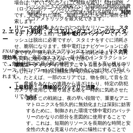
場合は、すぐにダッシュして視線を遮り、隠れ場所
レッシャー下での検索という罰則的な時間の浪費
（ロッカーやテーブルの下など）を見つけるのが最善
を回避し、スムーズで高速な移行を確保し、
時間
です。警戒された場合、最後にあなたを見た場所を捜
スコアメトリックを最大化できます。
索します。
リソースの枯渇:
あなたの2つの主なリソースは、
スタ
2. エリート戦術：スコアリングエンジンのマスタ
ミナ
（ダッシュ用）と
懐中電灯のバッテリー
です。ダ
ー
ッシュは脱出に必要ですが、スタミナをすぐに消耗さ
せ、脆弱になります。懐中電灯はナビゲーションに必
FNAF Security Breach
のスコアリングエンジンは、
リスク管
要ですが、限られたバッテリーを消耗させます。両方
理効率
です。最高のスコアは、最小限のインタラクション
を同時に使い果たさないでください！
で、危険状態での最小限の時間で、そして最も高い残りのリ
環境ユーティリティ:
常にアニマトロニクスを気をそ
ソース（特にパワー）で目標を達成することに対して与えら
らしたり、一時的に無効にする方法を探してくださ
れます。
い。たとえば、一部のエリアでは、物を倒して音を立
て、脅威をあなたの進路から遠ざけたり、特定の防犯
上級戦術：「積極的なバッテリー消費」
カメラを使用して通り過ぎる敵を一時的に気絶させた
りできます。
原則:
この戦術は、夜の早い段階で、重要なアニ
マトロニクスを恒久的に無効化または深刻に妨害
するために、制御された環境で懐中電灯のバッテ
リーのかなりの部分を意図的に使用することで
す。これは、短期的リソースを長期的な時間と安
全性の大きな見返りのために犠牲にすることで