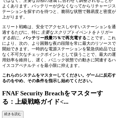
ではなく、
主要な目標の達成
に合わせて調整されることが
よくあります。バッテリーが少なくなってからリチャージス
テーションを探すのを待つと、脆弱な状態で難易度と密度が
上がります。
エリート戦略は、安全でアクセスしやすいステーションを通
過するたびに、特に
主要なスクリプトイベントをトリガー
する前に
、
バッテリー残量75％で再充電する
ことです。これ
により、次の、より困難な夜の段階を常に最大のリソースで
開始できます。一時的な電源ステーションを緊急供給品では
なく不可欠なチェックポイントとして扱うことで、最大の運
用効率を維持し、遅く、パニック状態での動きに関連するハ
イスコアペナルティを最小限に抑えます。
これらのシステムをマスターしてください。ゲームに反応す
るのをやめ、その条件を指示し始めてください。
FNAF Security Breachをマスターす
る：上級戦略ガイド<...
/h2>
続きを読む