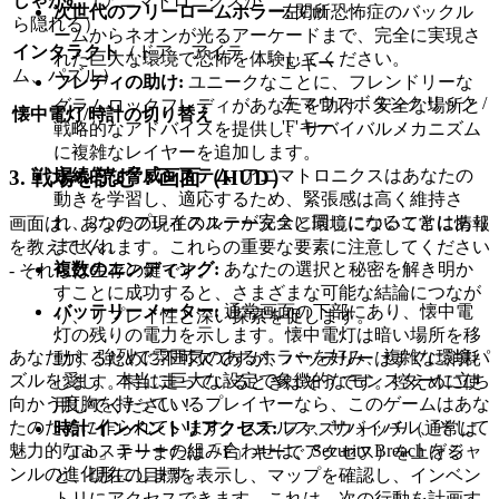
しゃがむ
（アニマトロニクスか
次世代のフリーロームホラー:
閉所恐怖症のバックル
左Ctrl
ら隠れる）
ームからネオンが光るアーケードまで、完全に実現さ
インタラクト
（ドア、アイテ
れた巨大な環境で恐怖を体験してください。
'E'キー
ム、パズル）
フレディの助け:
ユニークなことに、フレンドリーな
左マウスボタンクリック /
グラムロックフレディがあなたを助け、安全な場所と
懐中電灯/時計の切り替え
'F'キー
戦略的なアドバイスを提供し、サバイバルメカニズム
に複雑なレイヤーを追加します。
3. 戦場を読む：画面（HUD）
永続的な脅威システム:
アニマトロニクスはあなたの
動きを学習し、適応するため、緊張感は高く維持さ
れ、2つのプレイスルーが完全に同じになることはあり
画面は、あなたの現在のステータスと環境について常に情報
ません。
を教えてくれます。これらの重要な要素に注意してください
複数のエンディング:
あなたの選択と秘密を解き明か
- それらは生存の鍵です。
すことに成功すると、さまざまな可能な結論につなが
バッテリーメーター:
通常画面の下部にあり、懐中電
り、リプレイ性と深い探索を促します。
灯の残りの電力を示します。懐中電灯は暗い場所を移
あなたが、強烈で雰囲気のあるホラーを好み、複雑な環境パ
動するために不可欠ですが、バッテリーはすぐに消耗
ズルを愛し、本当に巨大な設定で象徴的なモンスターに立ち
します。特に走っているときはそうです。控えめに使
向かう度胸を持っているプレイヤーなら、このゲームはあな
用してください！
たのために作られています。ステルス、サバイバル、そして
時計/インベントリアクセス:
ファズウォッチ（通常は
魅力的なミステリーの組み合わせは、Security Breach をジャ
「Tab」キーまたは「F」キーでアクセス）を上げる
ンルの進化形にします。
と、現在の目標を表示し、マップを確認し、インベン
トリにアクセスできます。これは、次の行動を計画す