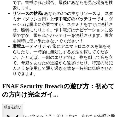
です。警戒された場合、最後にあなたを見た場所を捜
索します。
リソースの枯渇:
あなたの2つの主なリソースは、
スタ
ミナ
（ダッシュ用）と
懐中電灯のバッテリー
です。ダ
ッシュは脱出に必要ですが、スタミナをすぐに消耗さ
せ、脆弱になります。懐中電灯はナビゲーションに必
要ですが、限られたバッテリーを消耗させます。両方
を同時に使い果たさないでください！
環境ユーティリティ:
常にアニマトロニクスを気をそ
らしたり、一時的に無効にする方法を探してくださ
い。たとえば、一部のエリアでは、物を倒して音を立
て、脅威をあなたの進路から遠ざけたり、特定の防犯
カメラを使用して通り過ぎる敵を一時的に気絶させた
りできます。
FNAF Security Breachの遊び方：初めて
の方向け完全ガイ...
ド
続きを読む
メガピザプレックスへようこそ！これは、あなたの神経と機