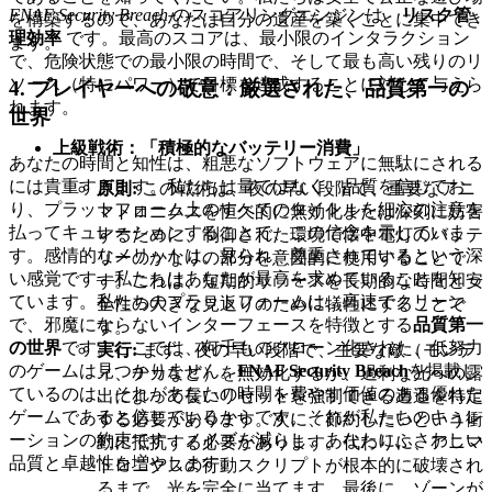
FNAF Security Breach
のスコアリングエンジンは、
リスク管
を構築するので、あなたは自分の遺産を築くことに集中でき
理効率
です。最高のスコアは、最小限のインタラクション
ます。
で、危険状態での最小限の時間で、そして最も高い残りのリ
ソース（特にパワー）で目標を達成することに対して与えら
4. プレイヤーへの敬意：厳選された、品質第一の
れます。
世界
上級戦術：「積極的なバッテリー消費」
あなたの時間と知性は、粗悪なソフトウェアに無駄にされる
には貴重すぎます。私たちは量ではなく、品質を信じてお
原則:
この戦術は、夜の早い段階で、重要なアニ
り、プラットフォーム上のすべてのタイトルを細心の注意を
マトロニクスを恒久的に無効化または深刻に妨害
払ってキュレーションすることで、この信念を示していま
するために、制御された環境で懐中電灯のバッテ
す。感情的なメリットは、見られ、尊重されているという深
リーのかなりの部分を意図的に使用することで
い感覚です—私たちはあなたが最高を求めていることを知っ
す。これは、短期的リソースを長期的な時間と安
ています。私たちのプラットフォームは、高速でクリーン
全性の大きな見返りのために犠牲にすることで
で、邪魔にならないインターフェースを特徴とする
品質第一
す。
の世界
です。ここでは、何千ものクローン化された、低努力
実行:
まず、夜の早い段階で、主要な敵（モンテ
のゲームは見つかりません。
FNAF Security Breach
を掲載し
ィ、チカなど）を無効化するか、過剰な光への露
ているのは、それがあなたの時間を費やす価値のある優れた
出によって長いリセットを強制できる遭遇を特定
ゲームであると信じているからです。それが私たちのキュレ
する必要があります。次に、節約したいという衝
ーションの約束です：ノイズを減らし、あなたにふさわしい
動に抵抗する必要があります。代わりに、アニマ
品質と卓越性を増やします。
トロニクスの行動スクリプトが根本的に破壊され
るまで、光を完全に当てます。最後に、ゾーンが