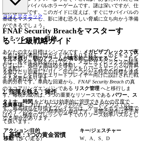
転を試すサバイバルホラーゲームです。謎は深いですが、仕
組みは簡単です。このガイドに従えば、すぐにサバイバルの
コツとテクニック
基礎をマスターし、影に潜む恐ろしい脅威に立ち向かう準備
ができるでしょう。
FNAF Security Breachをマスターす
1. ミッション：目的
る：上級戦略ガイド
あなたの主な目標はシンプルです：
メガピザプレックスで夜
これは初心者向けのガイドではありません。このドキュメン
を生き残り、朝のアラームが鳴る前に脱出すること
。これを
トは、夜を生き残るだけでなく、メガピザプレックスの経済
行うには、複雑な施設内を移動し、アニマトロニクスの脅威
を支配し、ゲームのコアシステムをリバースエンジニアリン
を避けたり回避したりし、出口につながる特定の目標を達成
グすることを目指すエリートプレイヤー向けに設計された戦
する必要があります。
術的分析です。単純な回避から、
FNAF Security Breach
の真
のスコアリングエンジンである
リスク管理
へと移行しま
2. 指揮を執る：操作
す。毎晩の成功は、3つの重要なリソースである
パワー、ス
タミナ、時間
をどれだけ効率的に管理できるかの尺度で
免責事項:
これは、PCブラウザのキーボード/マウスでのこ
す。最高得点を目指すプレイヤーは、ゲームをホラー体験で
のタイプのゲームの標準的な操作です。実際の操作は若干異
はなく、極度のプレッシャー下でのリソース効率パズルとし
なる場合があります。
て扱います。
アクション/目的
キー/ジェスチャー
1. 基礎：3つの黄金習慣
移動
（歩く/走る）
W、A、S、D