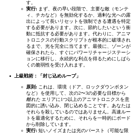
す。
実行:
まず、夜の早い段階で、主要な敵（モンテ
ィ、チカなど）を無効化するか、過剰な光への露
出によって長いリセットを強制できる遭遇を特定
する必要があります。次に、節約したいという衝
動に抵抗する必要があります。代わりに、アニマ
トロニクスの行動スクリプトが根本的に破壊され
るまで、光を完全に当てます。最後に、ゾーンが
確保されたら、すぐにパワーリチャージステーシ
ョンに移行し、永続的な利点を得るためにしばら
くの脆弱性を受け入れます。
上級戦術：「封じ込めループ」
原則:
これは、環境（ドア、ロックダウンボタン
など）を使用して、次の2〜3の必要な目標から
離れた
エリアに1つ以上のアニマトロニクスを意
図的に誘い込み、閉じ込めることです。あなたは
それらを殺しているのではありません。高速ルー
トを最適化するために、それらを一時的にボード
から削除しています。
実行:
短いノイズまたは光のバースト（可能な限