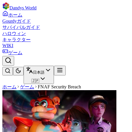
Dandys World
ホーム
Gourdyガイド
サバイバルガイド
ハロウィン
キャラクター
WIKI
ゲーム
日本語
🇯🇵
ホーム
ゲーム
FNAF Security Breach