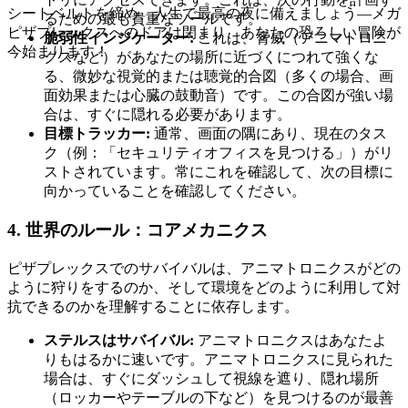
シートベルトを締め、人生で最高の夜に備えましょう—メガ
るための最も貴重なツールです。
ピザプレックスへのドアは閉まり、あなたの恐ろしい冒険が
脆弱性インジケーター:
これは、脅威（アニマトロニ
今始まります！
クスなど）があなたの場所に近づくにつれて強くな
る、微妙な視覚的または聴覚的合図（多くの場合、画
面効果または心臓の鼓動音）です。この合図が強い場
合は、すぐに隠れる必要があります。
目標トラッカー:
通常、画面の隅にあり、現在のタス
ク（例：「セキュリティオフィスを見つける」）がリ
ストされています。常にこれを確認して、次の目標に
向かっていることを確認してください。
4. 世界のルール：コアメカニクス
ピザプレックスでのサバイバルは、アニマトロニクスがどの
ように狩りをするのか、そして環境をどのように利用して対
抗できるのかを理解することに依存します。
ステルスはサバイバル:
アニマトロニクスはあなたよ
りもはるかに速いです。アニマトロニクスに見られた
場合は、すぐにダッシュして視線を遮り、隠れ場所
（ロッカーやテーブルの下など）を見つけるのが最善