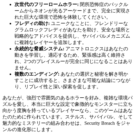
次世代のフリーロームホラー:
閉所恐怖症のバックル
ームからネオンが光るアーケードまで、完全に実現さ
れた巨大な環境で恐怖を体験してください。
フレディの助け:
ユニークなことに、フレンドリーな
グラムロックフレディがあなたを助け、安全な場所と
戦略的なアドバイスを提供し、サバイバルメカニズム
に複雑なレイヤーを追加します。
永続的な脅威システム:
アニマトロニクスはあなたの
動きを学習し、適応するため、緊張感は高く維持さ
れ、2つのプレイスルーが完全に同じになることはあり
ません。
複数のエンディング:
あなたの選択と秘密を解き明か
すことに成功すると、さまざまな可能な結論につなが
り、リプレイ性と深い探索を促します。
あなたが、強烈で雰囲気のあるホラーを好み、複雑な環境パ
ズルを愛し、本当に巨大な設定で象徴的なモンスターに立ち
向かう度胸を持っているプレイヤーなら、このゲームはあな
たのために作られています。ステルス、サバイバル、そして
魅力的なミステリーの組み合わせは、Security Breach をジャ
ンルの進化形にします。