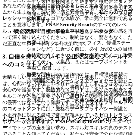
ーケンスに直接関連しています。移動にスタミナ
あなたの存在を本当に価値のあるものとするプラットフォー
を積極的に使用することで、懐中電灯を使用する
ムから生まれる、深い安心感と安全性です。
私たちのゼロプ
時間を減らし、主要なスコアリングリソースを節
レッシャーの約束
は、コアな体験が、常に完全に無料である
約できます。
ことを意味します。
FNAF Security Breach
のすべてのレベ
ル、すべての秘密、すべての生存戦略を、完全な安心感を持
黄金習慣3：目標の事前ロードとステージング
って深く潜り込んでください。制約はなく、驚きもなく、た
内容:
目標（セキュリティオフィス、修理ステー
だ正直なエンターテイメントだけです。
ションなど）に近づく前に、必ず
次の2つの
目標
を特定してください。必要な場所の近くに、重要
3. 自信を持ってプレイ：公正で安全なフィールド
なアイテム、収集品、またはセーブポイントを
へのコミットメント
事前に
配置します。
重要な理由:
Security Breach
は、目標達成直後に
素晴らしいゲームは絶対的な集中力を要求し、その集中力
時間制限のあるシーケンスでプレイヤーを襲うこ
は、心配のない環境でのみ存在できます。私たちはあなたの
とがよくあります。事前ロードを行うことで、プ
安心の守護者です。感情的なメリットは、あなたの献身とス
レッシャー下での検索という罰則的な時間の浪費
キルこそが本当に重要であり、裏口からの不正行為やデータ
を回避し、スムーズで高速な移行を確保し、
時間
の侵害ではないという知識です。
公正で安全なフィールドへ
スコアメトリックを最大化できます。
のコミットメント
には、厳格なデータプライバシー保護と、
不正行為に対する厳格で常に監視されているゼロトレランス
2. エリート戦術：スコアリングエンジンのマスタ
ポリシーが含まれます。
FNAF Security Breach
のリーダーボ
ー
ードでトップの座を追い求め、スキル対スキルの真のテスト
であることを知ってください。私たちは安全で公正な遊び場