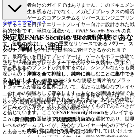
これは初心者向けのガイドではありません。このドキュメン
トは、夜を生き残るだけでなく、メガピザプレックスの経済
を支配し、ゲームのコアシステムをリバースエンジニアリン
なぜここでプレイ？
グすることを目指すエリートプレイヤー向けに設計された戦
術的分析です。単純な回避から、
FNAF Security Breach
の真
決定版FNAF Security Breach体験：あな
のスコアリングエンジンである
リスク管理
へと移行しま
す。毎晩の成功は、3つの重要なリソースである
パワー、ス
たに相応しい理由
タミナ、時間
をどれだけ効率的に管理できるかの尺度で
す。最高得点を目指すプレイヤーは、ゲームをホラー体験で
私たちは単なるプラットフォームではありません。哲学で
はなく、極度のプレッシャー下でのリソース効率パズルとし
す。私たちのブランドが約束するのは、シンプルながらも奥
て扱います。
深いもの：
摩擦を全て排除し、純粋に楽しむことに集中でき
るようにします。
無数のデジタルな誘惑と断片的なプラッ
1. 基礎：3つの黄金習慣
トフォームが蔓延る世界において、私たちは熱心なプレイヤ
ーのための聖域として存在します。あなたの時間は神聖であ
一貫して「パーフェクトナイト」評価を達成するには、これ
り、あなたの信頼は獲得されるべきであり、あなたの体験は
ら3つの習慣を反射的に行う必要があります。これらは、ハ
シームレスで安全、そして深く満足のいくものであるべきだ
イレベルプレイのための必須の基準です。
と信じています。ここで
FNAF Security Breach
をプレイする
ことは、単なる選択肢ではなく、決定的な選択であり、世界
黄金習慣1：マップ状態認識（MSA）
レベルのゲームプレイが、熱心なプレイヤー中心のデザイン
内容:
常に自分の視界だけに集中してはいけませ
と出会ったときに何が起こるかの証です。