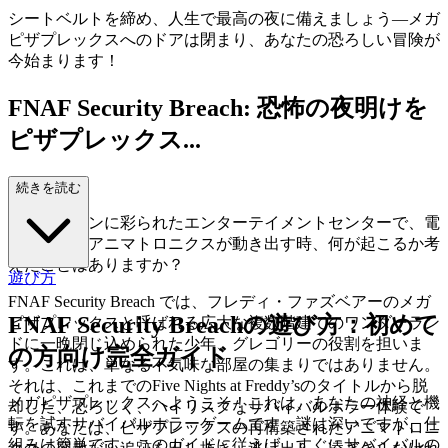
シートベルトを締め、人生で最高の夜に備えましょう—メガ
ピザプレックスへのドアは閉まり、あなたの恐ろしい冒険が
今始まります！
FNAF Security Breach: 恐怖の夜明けを
ピザプレックス...
でプレイ！
続きを読む
巨大なネオンに彩られたエンターテイメントセンターで、電
気が消え、アニマトロニクスが動き出す時、何が起こるか考
えたことはありますか？
遊び方
FNAF Security Breach では、フレディ・ファズベアーのメガ
FNAF Security Breachの遊び方：初めて
ピザプレックスと呼ばれる広大な複数階建てのワンダーラン
ドに一晩閉じ込められた少年、グレゴリーの役割を担いま
の方向け完全ガイド
す。これは、単なる不気味な部屋の集まりではありません。
それは、これまでのFive Nights at Freddy’sのタイトルから脱
メガピザプレックスへようこそ！これは、あなたの神経と機
却した、恐ろしく、ハイリスクなサバイバルホラー体験で
転を試すサバイバルホラーゲームです。謎は深いですが、仕
す。あなたは、ピザプレックスの再構築されたアニマトロニ
組みは簡単です。このガイドに従えば、すぐにサバイバルの