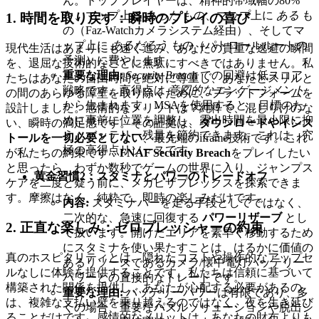
ん。トッププレイヤーは、精神的帯域幅の80%
を、マップ上に
あった
もの、マップ上に
ある
も
1. 時間を取り戻す：瞬時のプレイの喜び
の（Faz-Watchカメラシステム経由）、そしてマ
ップ上に
あるだろう
もの（パトロールルートの
現代生活はあまりにも速く進み、あなたの貴重な逃避の瞬間
予測）に費やします。
を、退屈な技術的なことに無駄にすべきではありません。私
重要な理由:
Security Breach
での回避は低スコア
たちはあなたの自由時間を絶対に尊重し、あなたとスリルと
戦略です。高得点は
意図的なエンゲージメント
の間のあらゆる障壁を取り除くために、プラットフォームを
から生まれます。MSAを使用すると、目標のた
設計しました。感情的なメリットは？純粋で、混じりけのな
めに事前に位置を調整し、露出時間を最小限に抑
い、瞬時の満足感です。その証拠は、
ダウンロードやインス
え、バッテリー残量を節約できます。これは、究
トールを一切必要としない
、最先端のiframe技術です。これ
極の高得点リソースです。
が私たちの約束です：
FNAF Security Breach
をプレイしたい
と思ったら、わずか数秒でゲームの世界に入り、ジャンプス
黄金習慣2：スタミナとパワーのトレードオフ
ケアを二度と疑う前に、メガピザプレックスを探索できま
す。摩擦はなく、純粋で、即時の楽しみだけです。
内容:
スタミナバーを走る手段としてではなく、
二次的な、急速に回復する
パワーリザーブ
とし
2. 正直な楽しみ：ゼロプレッシャーの約束
て扱います。開けたエリアを素早く移動するため
にスタミナを使い果たすことは、はるかに価値の
真のホスピタリティとは、隠れたコストや操作的なアップセ
あるリソースであるカメラ/懐中電灯バッテリー
ルなしに体験を提供することです。私たちは信頼に基づいて
パワーとの直接的なトレードです。
構築された関係を提供し、あなたが心配する必要があるの
重要な理由:
バッテリーパワーは有限であり、多
は、複雑な支払い壁を乗り越えるのではなく、夜を生き延び
くの場合、重要なパズルソリューションや脱出シ
ることだけです。感情的なメリットは、あなたの財布よりも