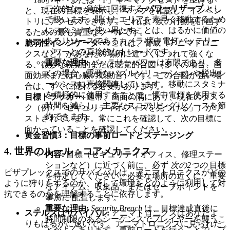
二次的な、急速に回復する
パワーリザーブ
とし
と、現在の目標を表示し、マップを確認し、インベン
て扱います。開けたエリアを素早く移動するため
トリにアクセスできます。これは、次の行動を計画す
にスタミナを使い果たすことは、はるかに価値の
るための最も貴重なツールです。
あるリソースであるカメラ/懐中電灯バッテリー
脆弱性インジケーター:
これは、脅威（アニマトロニ
パワーとの直接的なトレードです。
クスなど）があなたの場所に近づくにつれて強くな
重要な理由:
バッテリーパワーは有限であり、多
る、微妙な視覚的または聴覚的合図（多くの場合、画
くの場合、重要なパズルソリューションや脱出シ
面効果または心臓の鼓動音）です。この合図が強い場
ーケンスに直接関連しています。移動にスタミナ
合は、すぐに隠れる必要があります。
を積極的に使用することで、懐中電灯を使用する
目標トラッカー:
通常、画面の隅にあり、現在のタス
時間を減らし、主要なスコアリングリソースを節
ク（例：「セキュリティオフィスを見つける」）がリ
約できます。
ストされています。常にこれを確認して、次の目標に
向かっていることを確認してください。
黄金習慣3：目標の事前ロードとステージング
4. 世界のルール：コアメカニクス
内容:
目標（セキュリティオフィス、修理ステー
ションなど）に近づく前に、必ず
次の2つの
目標
ピザプレックスでのサバイバルは、アニマトロニクスがどの
を特定してください。必要な場所の近くに、重要
ように狩りをするのか、そして環境をどのように利用して対
なアイテム、収集品、またはセーブポイントを
抗できるのかを理解することに依存します。
事前に
配置します。
重要な理由:
Security Breach
は、目標達成直後に
ステルスはサバイバル:
アニマトロニクスはあなたよ
時間制限のあるシーケンスでプレイヤーを襲うこ
りもはるかに速いです。アニマトロニクスに見られた
とがよくあります。事前ロードを行うことで、プ