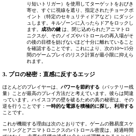
り短いトリガー）を使用してターゲットをおびき
寄せ、すぐに視線を遮り、指定されたチョークポ
イント（特定のセキュリティドアなど）にダッシ
ュします。キルゾーンに入ったらドアをロックし
ます。
成功の鍵
は、閉じ込められたアニマトロ
ニクスが、そのノイズやパトロールの再入場がそ
の後の目標を妨げないほど十分に離れていること
を確認することです。これにより、次の10〜15分
間のゲームプレイのリスク計算が最小限に抑えら
れます。
3. プロの秘密：直感に反するエッジ
ほとんどのプレイヤーは、
パワーを節約する
（バッテリー残
量）ことが最高のプレイ方法だと考えています。彼らは間違
っています。ハイスコアの壁を破るための真の秘密は、その
逆を行うことです：
一時的な電源を積極的に探し、利用する
ことです。
これが機能する理由は次のとおりです。ゲームの難易度スケ
ーリングとアニマトロニクスのパトロール密度は、経過時間