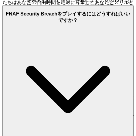
を確認することです。これにより、次の10〜15分
たちはあなたの自由時間を絶対に尊重し、あなたとスリルと
間のゲームプレイのリスク計算が最小限に抑えら
の間のあらゆる障壁を取り除くために、プラットフォームを
れます。
FNAF Security Breachをプレイするにはどうすればいい
設計しました。感情的なメリットは？純粋で、混じりけのな
ですか？
い、瞬時の満足感です。その証拠は、
ダウンロードやインス
3. プロの秘密：直感に反するエッジ
トールを一切必要としない
、最先端のiframe技術です。これ
が私たちの約束です：
FNAF Security Breach
をプレイしたい
ほとんどのプレイヤーは、
パワーを節約する
（バッテリー残
と思ったら、わずか数秒でゲームの世界に入り、ジャンプス
量）ことが最高のプレイ方法だと考えています。彼らは間違
ケアを二度と疑う前に、メガピザプレックスを探索できま
っています。ハイスコアの壁を破るための真の秘密は、その
す。摩擦はなく、純粋で、即時の楽しみだけです。
逆を行うことです：
一時的な電源を積極的に探し、利用する
ことです。
2. 正直な楽しみ：ゼロプレッシャーの約束
これが機能する理由は次のとおりです。ゲームの難易度スケ
真のホスピタリティとは、隠れたコストや操作的なアップセ
ーリングとアニマトロニクスのパトロール密度は、経過時間
ルなしに体験を提供することです。私たちは信頼に基づいて
ではなく、
主要な目標の達成
に合わせて調整されることが
構築された関係を提供し、あなたが心配する必要があるの
よくあります。バッテリーが少なくなってからリチャージス
は、複雑な支払い壁を乗り越えるのではなく、夜を生き延び
テーションを探すのを待つと、脆弱な状態で難易度と密度が
ることだけです。感情的なメリットは、あなたの財布よりも
上がります。
あなたの存在を本当に価値のあるものとするプラットフォー
ムから生まれる、深い安心感と安全性です。
私たちのゼロプ
エリート戦略は、安全でアクセスしやすいステーションを通
レッシャーの約束
は、コアな体験が、常に完全に無料である
過するたびに、特に
主要なスクリプトイベントをトリガー
ことを意味します。
FNAF Security Breach
のすべてのレベ
する前に
、
バッテリー残量75％で再充電する
ことです。これ