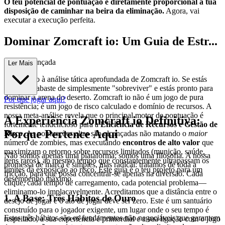
O teu potencial de pontuação é diretamente proporcional à tua
disposição de caminhar na beira da eliminação.
Agora, vai
executar a execução perfeita.
Dominar Zomcraft io: Um Guia de Estr...
atégia Avançada
Ler Mais
Bem-vindo à análise tática aprofundada de Zomcraft io. Se estás
aqui, já acabaste de simplesmente "sobreviver" e estás pronto para
dominar a arena do deserto. Zomcraft io não é um jogo de pura
Por que jogar aqui?
resistência; é um jogo de risco calculado e domínio de recursos. A
nossa meta-análise revela que o principal motor de pontuação é
A Experiência Zomcraft io Definitiva:
fortemente tendencioso para a
Eficiência de Recursos e Gestão de
Porque Pertence Aqui
Risco
. As pontuações altas são alcançadas não matando o
maior
número de zombies, mas executando
encontros de alto valor
que
maximizam o retorno sobre recursos limitados (munição, saúde,
Não somos apenas uma plataforma; somos uma filosofia. A nossa
itens raros), ao mesmo tempo que constantemente ultrapassam os
promessa de marca é simples, mas radical: tratamos de toda a
limites da exposição ao risco. Este guia é o teu projeto para um
fricção, para que possa concentrar-se apenas na diversão. Cada
desempenho máximo.
clique, cada tempo de carregamento, cada potencial problema—
eliminamo-lo implacavelmente. Acreditamos que a distância entre o
1. A Base: Três Hábitos de Ouro
desejo de jogar e o ato de jogar deve ser zero. Este é um santuário
construído para o jogador exigente, um lugar onde o seu tempo é
Estes três hábitos são os fundamentos não negociáveis que garantem
respeitado, a sua experiência é primordial e a sua ligação com o jogo