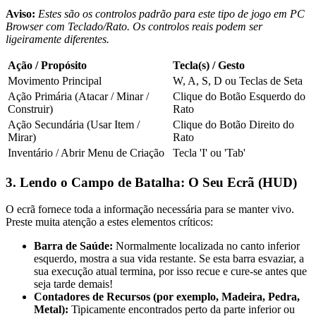
Aviso:
Estes são os controlos padrão para este tipo de jogo em PC
Browser com Teclado/Rato. Os controlos reais podem ser
ligeiramente diferentes.
Ação / Propósito
Tecla(s) / Gesto
Movimento Principal
W, A, S, D ou Teclas de Seta
Ação Primária (Atacar / Minar /
Clique do Botão Esquerdo do
Construir)
Rato
Ação Secundária (Usar Item /
Clique do Botão Direito do
Mirar)
Rato
Inventário / Abrir Menu de Criação
Tecla 'I' ou 'Tab'
3. Lendo o Campo de Batalha: O Seu Ecrã (HUD)
O ecrã fornece toda a informação necessária para se manter vivo.
Preste muita atenção a estes elementos críticos:
Barra de Saúde:
Normalmente localizada no canto inferior
esquerdo, mostra a sua vida restante. Se esta barra esvaziar, a
sua execução atual termina, por isso recue e cure-se antes que
seja tarde demais!
Contadores de Recursos (por exemplo, Madeira, Pedra,
Metal):
Tipicamente encontrados perto da parte inferior ou