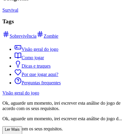
Survival
Tags
Sobrevivência
Zombie
Visão geral do jogo
Como jogar
Dicas e truques
Por que jogar aqui?
Perguntas frequentes
Visão geral do jogo
Ok, aguarde um momento, irei escrever esta análise do jogo de
acordo com os seus requisitos.
Ok, aguarde um momento, irei escrever esta análise do jogo d...
e acordo com os seus requisitos.
Ler Mais