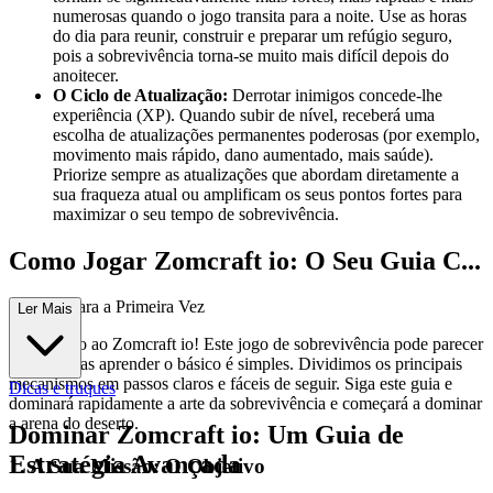
numerosas quando o jogo transita para a noite. Use as horas
do dia para reunir, construir e preparar um refúgio seguro,
pois a sobrevivência torna-se muito mais difícil depois do
anoitecer.
O Ciclo de Atualização:
Derrotar inimigos concede-lhe
experiência (XP). Quando subir de nível, receberá uma
escolha de atualizações permanentes poderosas (por exemplo,
movimento mais rápido, dano aumentado, mais saúde).
Priorize sempre as atualizações que abordam diretamente a
sua fraqueza atual ou amplificam os seus pontos fortes para
maximizar o seu tempo de sobrevivência.
Como Jogar Zomcraft io: O Seu Guia C...
ompleto para a Primeira Vez
Ler Mais
Bem-vindo ao Zomcraft io! Este jogo de sobrevivência pode parecer
intenso, mas aprender o básico é simples. Dividimos os principais
mecanismos em passos claros e fáceis de seguir. Siga este guia e
Dicas e truques
dominará rapidamente a arte da sobrevivência e começará a dominar
a arena do deserto.
Dominar Zomcraft io: Um Guia de
Estratégia Avançada
1. A Sua Missão: O Objetivo