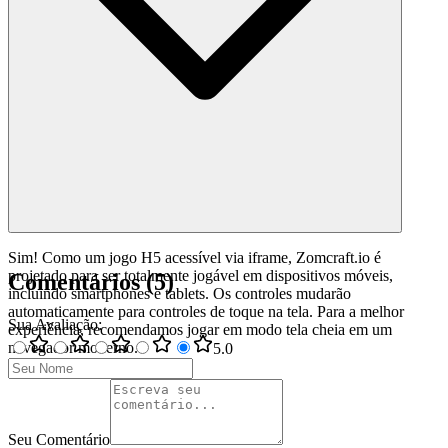
Sim! Como um jogo H5 acessível via iframe, Zomcraft.io é
projetado para ser totalmente jogável em dispositivos móveis,
Comentários
(
5
)
incluindo smartphones e tablets. Os controles mudarão
automaticamente para controles de toque na tela. Para a melhor
Sua Avaliação
:
experiência, recomendamos jogar em modo tela cheia em um
navegador moderno.
5
.0
Seu Comentário