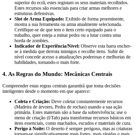
superior do ecrã, estes registam os seus materiais recolhidos.
Estes recursos são essenciais para criar armas melhores e
estruturas defensivas.
Slot de Arma Equipado:
Exibido de forma proeminente,
mostra a sua ferramenta ou arma atualmente selecionada.
Certifique-se de que tem o item certo equipado para o
trabalho, quer esteja a minar pedra ou a lutar contra uma
horda de zombies.
Indicador de Experiência/Nível:
Observe esta barra encher-
se à medida que derrota inimigos e recolhe itens. Subir de
nível concede acesso a atualizações poderosas e melhorias de
habilidades, tornando-o mais forte.
4. As Regras do Mundo: Mecânicas Centrais
Compreender estas regras centrais garantirá que toma decisões
inteligentes desde o momento em que aparece:
Coleta e Criação:
Deve coletar constantemente recursos
(Madeira de árvores, Pedra de rochas) usando a sua ação
primária. Estes materiais são a base da sobrevivência; use o
menu de criação (I/Tab) para transformar recursos básicos em
itens essenciais, como machados, escudos e materiais de cura.
Perigo à Noite:
O deserto é sempre perigoso, mas as criaturas
tornam-se significativamente mais fortes, mais rápidas e mais