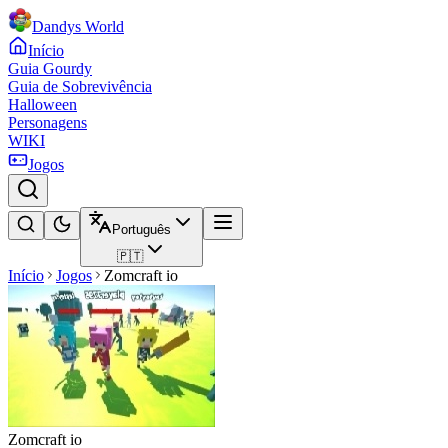
Dandys World
Início
Guia Gourdy
Guia de Sobrevivência
Halloween
Personagens
WIKI
Jogos
Português
🇵🇹
Início
Jogos
Zomcraft io
Zomcraft io