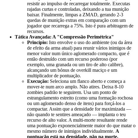
resistir ao impulso de recarregar totalmente. Executas
rajadas curtas e controladas, deixando a tua munição
baixar. Finalmente, limpas a ZMAD, gerando 2-3
quedas de munição extras em comparação com um
jogador que recarrega a 75%. Isto é pura arbitragem de
recursos.
Tática Avançada: A "Compressão Perimétrica"
Princípio:
Isto envolve o uso do ambiente (ou da área
de efeito da arma atual) para reunir vários inimigos de
menor valor num único aglomerado compacto, que é
então destruído com um recurso poderoso (por
exemplo, uma granada ou um tiro de alto calibre),
alcançando um bónus de overkill maciço e um
multiplicador de pontuação.
Execução:
Seleciona um flanco aberto e começa a
mover-te num arco amplo. Não atires. Deixa 8-10
zombies padrão te seguirem. Usa um ponto de
estrangulamento estreito (como uma formação rochosa
ou um aglomerado denso de itens) para forçá-los a
compactar. Assim que a densidade for maximizada —
não quando te sentires ameaçado — implanta o teu
recurso de alto valor. A multi-morte resultante rende
uma pontuação exponencialmente maior do que matar o
mesmo número de inimigos individualmente.
A
pontuação está na densidade, não na morte.