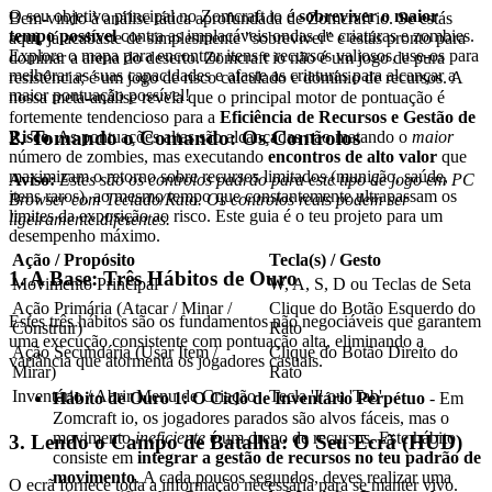
O seu objetivo principal no Zomcraft io é
sobreviver o maior
Bem-vindo à análise tática aprofundada de Zomcraft io. Se estás
tempo possível
contra as implacáveis ondas de criaturas e zombies.
aqui, já acabaste de simplesmente "sobreviver" e estás pronto para
Explore o mapa para encontrar itens e recursos valiosos, use-os para
dominar a arena do deserto. Zomcraft io não é um jogo de pura
melhorar as suas capacidades e afaste as criaturas para alcançar a
resistência; é um jogo de risco calculado e domínio de recursos. A
maior pontuação possível!
nossa meta-análise revela que o principal motor de pontuação é
fortemente tendencioso para a
Eficiência de Recursos e Gestão de
2. Tomando o Comando: Os Controlos
Risco
. As pontuações altas são alcançadas não matando o
maior
número de zombies, mas executando
encontros de alto valor
que
maximizam o retorno sobre recursos limitados (munição, saúde,
Aviso:
Estes são os controlos padrão para este tipo de jogo em PC
itens raros), ao mesmo tempo que constantemente ultrapassam os
Browser com Teclado/Rato. Os controlos reais podem ser
limites da exposição ao risco. Este guia é o teu projeto para um
ligeiramente diferentes.
desempenho máximo.
Ação / Propósito
Tecla(s) / Gesto
1. A Base: Três Hábitos de Ouro
Movimento Principal
W, A, S, D ou Teclas de Seta
Ação Primária (Atacar / Minar /
Clique do Botão Esquerdo do
Estes três hábitos são os fundamentos não negociáveis que garantem
Construir)
Rato
uma execução consistente com pontuação alta, eliminando a
Ação Secundária (Usar Item /
Clique do Botão Direito do
variância que atormenta os jogadores casuais.
Mirar)
Rato
Inventário / Abrir Menu de Criação
Tecla 'I' ou 'Tab'
Hábito de Ouro 1: O Ciclo de Inventário Perpétuo
- Em
Zomcraft io, os jogadores parados são alvos fáceis, mas o
movimento
ineficiente
é um dreno de recursos. Este hábito
3. Lendo o Campo de Batalha: O Seu Ecrã (HUD)
consiste em
integrar a gestão de recursos no teu padrão de
movimento
. A cada poucos segundos, deves realizar uma
O ecrã fornece toda a informação necessária para se manter vivo.