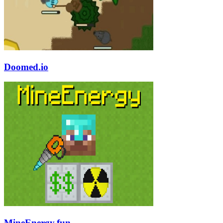
Doomed.io
MineEnergy.fun