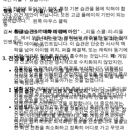
고급 전략에 들어가기 전에, 특정 기본 습관을 몸에 익혀야 합
행동 / 목적
키(들) / 제스처
니다. 이건 제안이 아닙니다; 모든 고급 플레이의 기반이 되는
상호작용 / 이
암석입니다.
왼쪽 마우스 클릭
동
황금 습관 1: "대화 데이터 마인"
- _리들 스쿨: 리-리들
검사 / 대화
왼쪽 마우스 클릭
드_에서 모든 대화 라인, 캐릭터의 캐주얼한 발언은 잠재
(일반적으로 전용 인벤토리 버튼 또는 화면의
인벤토리
적인 데이터 포인트입니다. 이 습관은 단순한 서사적 맥
섹션)
락을 넘어 아이템 위치, 퍼즐 해결책, 또는 캐릭터 동기에
대한 미묘한 힌트를 철저히 흡수하는 것입니다.
왜:
게임
3. 전장을 읽기: 화면 (HUD)
의 스코어링 엔진은 명시적으로 수치화되지 않았지만,
효율적이고 저액션 퍼즐 해결을 보상합니다. 대화에서
상호작용 객체:
마우스를 올리면 강조되거나 반응하는
서사적 신호를 이해하면 직접적인 경로를 제공하여 쓸모
객체에 주의를 기울이세요. 이것들은 진행과 퍼즐 해결
없는 탐색 클릭과 되돌아가는 것을 없앱니다.
의 핵심입니다.
대화 상자:
캐릭터와의 대화 중에 나타납니다. 그들이 말
황금 습관 2: "환경 스캔 & 맵 메모리"
- 이 습관은 모든
하는 것에 주의 깊게 듣세요. 대화는 종종 중요한 단서나
상호작용 요소와 다른 영역과의 잠재적 연결을 방마다
다음 목표를 안내합니다.
체계적으로 스캔하는 것을 포함합니다. 더 중요하게는,
인벤토리:
일반적으로 화면 하단이나 측면에 위치하며,
전체 학교의 정신적 지도를 구축하는 것입니다. 경로, 잠
수집한 아이템을 표시합니다. 가지고 있는 것을 아는 것
긴 문, 아이템 배치를 포함해서요.
왜:
게임의 스코어링
은 아이템을 결합하거나 올바른 장소에 사용하는 데 중
엔진은 암시적으로 최적화된 경로를 선호합니다. 불필요
요합니다.
한 화면 전환을 최소화하고 정확히 어디로 가고 무엇과