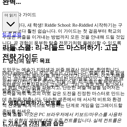
완벽...
한 초보자 가이드
더 읽기
환영합니다, 새 학생! Riddle School: Re-Riddled 시작하기는 구
류 탈출보다 훨씬 쉽습니다. 이 가이드는 첫 걸음부터 학교의
팁과 요령
수많은 퍼즐을 이겨내는 방법까지 모든 것을 안내해 드릴 것입
니다. 곧 경험이 풍부한 탈출 전문가처럼 플레이할 수 있도록
리들 스쿨: 리-리들드 마스터하기: 고급
보장합니다!
전략 가이드
1. 당신의 임무: 목표
도망꾸는 예술가 지망생과 퍼즐 해결사 여러분, 환영합니다.
Phil Eggtree로서의 주요 목표는 간단합니다: 탈출! 학교를 탐색
이건 캐주얼한 클리어를 위한 가이드가 아닙니다; 이건 지배를
하고, 영리한 퍼즐을 풀고, 중요한 아이템을 모으고, 특이한 캐
위한 청사진입니다. 우리는 리들 스쿨: 리-리들드를 해부하여
릭터들과 상호작용하여 교실에서, 그리고 결국 전체 학교에서
그 핵심 메커니즘을 파헤치고, 단순한 퍼즐 해결을 넘어서는
탈출하는 길을 찾으세요.
전략을 세워 학교의 미로 같은 도전을 진정한 마스터로 만드는
데 초점을 맞춥니다. 단순한 생존에서 매 서사적 비트와 환경
2. 명령 입력하기: 컨트롤
적 신호를 체계적으로 이용하는 단계로 게임을 업그레이드할
준비를 하세요.
면책 조항:
이것은 PC 브라우저에서 키보드/마우스를 사용하
는 이 유형의 게임에 대한 표준 컨트롤입니다. 실제 컨트롤은
1. 기초: 세 가지 황금 습관
약간 다를 수 있습니다.