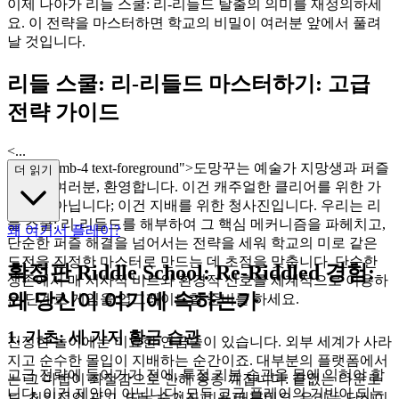
이제 나아가 리들 스쿨: 리-리들드 탈출의 의미를 재정의하세
요. 이 전략을 마스터하면 학교의 비밀이 여러분 앞에서 풀려
날 것입니다.
리들 스쿨: 리-리들드 마스터하기: 고급
전략 가이드
<...
p class="mb-4 text-foreground">도망꾸는 예술가 지망생과 퍼즐
더 읽기
해결사 여러분, 환영합니다. 이건 캐주얼한 클리어를 위한 가
이드가 아닙니다; 이건 지배를 위한 청사진입니다. 우리는 리
들 스쿨: 리-리들드를 해부하여 그 핵심 메커니즘을 파헤치고,
왜 여기서 플레이?
단순한 퍼즐 해결을 넘어서는 전략을 세워 학교의 미로 같은
도전을 진정한 마스터로 만드는 데 초점을 맞춥니다. 단순한
확정판 Riddle School: Re-Riddled 경험:
생존에서 매 서사적 비트와 환경적 신호를 체계적으로 이용하
왜 당신이 여기에 속하는가
는 단계로 게임을 업그레이드할 준비를 하세요.
1. 기초: 세 가지 황금 습관
진정한 놀이에는 미묘한 연금술이 있습니다. 외부 세계가 사라
지고 순수한 몰입이 지배하는 순간이죠. 대부분의 플랫폼에서
고급 전략에 들어가기 전에, 특정 기본 습관을 몸에 익혀야 합
는 그 마법이 좌절감으로 인해 종종 깨집니다: 끝없는 다운로
니다. 이건 제안이 아닙니다; 모든 고급 플레이의 기반이 되는
드, 침입적인 광고, 또는 숨겨진 비용 때문이요. 우리는 당신이