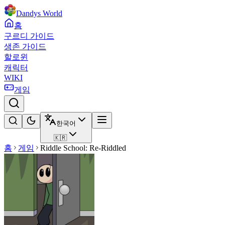
Dandys World
홈
구르디 가이드
생존 가이드
할로윈
캐릭터
WIKI
게임
한국어
🇰🇷
홈
게임
Riddle School: Re-Riddled