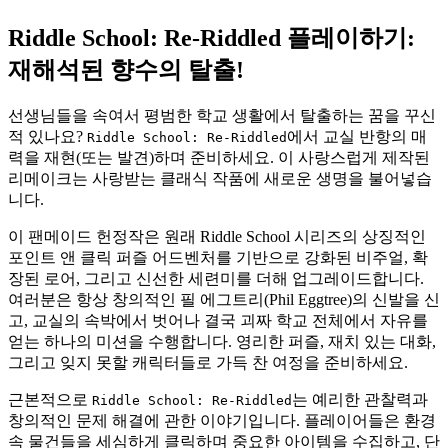
Riddle School: Re-Riddled 플레이하기:
재해석된 향수의 탈출!
선생님들을 속여서 평범한 학교 생활에서 탈출하는 꿈을 꾸신
적 있나요?
에서 교실 반항의 매
Riddle School: Re-Riddled
력을 재현(또는 발견)하며 준비하세요. 이 사랑스럽게 제작된
리메이크는 사랑받는 클래식 작품에 새로운 생명을 불어넣습
니다.
이 팬메이드 헌정작은 원래 Riddle School 시리즈의 상징적인
포인트 앤 클릭 퍼즐 어드벤처를 기반으로 강화된 비주얼, 확
장된 로어, 그리고 신선한 세련미를 더해 업그레이드합니다.
여러분은 항상 창의적인 필 에그트리(Phil Eggtree)의 신발을 신
고, 교실의 속박에서 벗어나 결국 괴짜 학교 전체에서 자유를
얻는 하나의 미션을 수행합니다. 영리한 퍼즐, 재치 있는 대화,
그리고 잊지 못할 캐릭터들로 가득 찬 여정을 준비하세요.
근본적으로
는 예리한 관찰력과
Riddle School: Re-Riddled
창의적인 문제 해결에 관한 이야기입니다. 플레이어들은 환경
속 물건들을 세심하게 클릭하며 중요한 아이템을 수집하고, 단