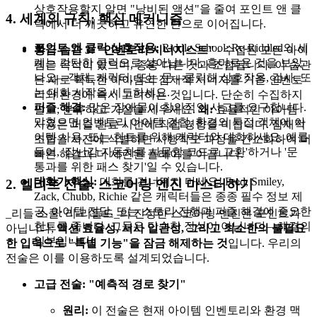
상호작용할지 알면 "낭비된 액션"을 줄여 포인트 앤 클
4. 세계의 규칙: 핵심 메커니즘
릭에서 더 깨끗하고 유연한 런으로 이어집니다.
포인트 앤 클릭 상호작용:
Riddle School: Re-Riddled의 세
황금 습관 3: "인벤토리 시너지스트"
- 수집된 모든 아이
계는 간단한 클릭으로 살아납니다. 흥미로운 것을 보았
템은 목적이 있으며, 종종 다른 것과 조합됩니다. 이 습관
나요—객체, 캐릭터, 또는 문—클릭해 상호작용, 검사, 또
은 새로 획득한 아이템의 잠재적 시너지를 기존 인벤토
는 대화 시작을 시도하세요.
리와 환경에 즉시 고려하는 것입니다. 단순히 수집하지
퍼즐 해결:
많은 장애물이 창의적인 사고를 요구합니다.
말고; 분류하고 가설을 세우세요.
왜:
효율적인 아이템
막혔으면 인벤토리 아이템 결합, 환경의 특정 객체에 아
사용은 퍼즐 완료 시간에 직접 영향을 미칩니다. 잠재적
이템 사용, 또는 힌트를 위해 캐릭터와 대화하세요. 예를
조합을 사전에 식별하면 시행착오 과정을 간소화하여 더
들어, '장난감 자동차를 사물함 코드로 교환'하거나 '문
빠른 해결과 더 세련된 플레이를 이끕니다.
통과를 위한 패스 찾기'일 수 있습니다.
대화가 핵심:
대화를 건너뛰지 마세요! Fred, Smiley,
2. 엘리트 전술: 스코어링 엔진 마스터하기
Zack, Chubb, Richie 같은 캐릭터들은 종종 필수 정보 제
공, 아이템 전달, 또는 스토리 진행과 퍼즐 해결에 중요한
_리들 스쿨: 리-리들드_의 진정한 스코어링 엔진은 포인트가
힌트를 줍니다. 그들은 단순한 장식이 아닙니다—해결의
아닙니다;
액션 효율성, 서사 일관성, 그리고 최소한의 불필요
일부입니다!
한 입력으로 "특별 기능"을 잠금 해제하는 것
입니다. 우리의
전술은 이를 이용하도록 설계되었습니다.
고급 전술: "예측적 경로 찾기"
원리:
이 전술은 현재 아이템 인벤토리와 환경 맥