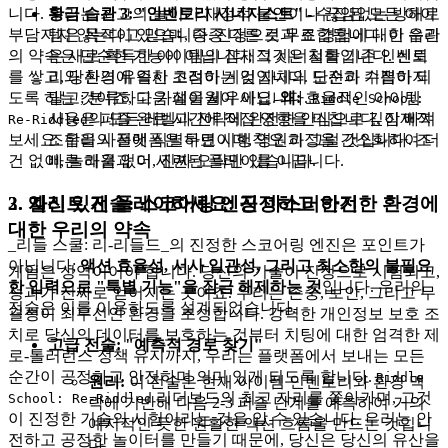
황금 습관 3: "인벤토리 시너지스트"
- 수집된 모든 아이
니다. 우리는 최고의 놀이가 재정적 불안이나 끊임없는 방해로
템은 목적이 있으며, 종종 다른 것과 조합됩니다. 이 습관
부담지지 않는다고 믿습니다. 진정으로 무료 경험에 대한 우리
은 새로 획득한 아이템의 잠재적 시너지를 기존 인벤토
의 약속은 단순한 기능이 아닙니다; 그것은 철학입니다. 신뢰
리와 환경에 즉시 고려하는 것입니다. 단순히 수집하지
를 쌓고, 당신의 유일한 초점이 게임 자체의 도전과 기쁨이 되
말고; 분류하고 가설을 세우세요.
왜:
효율적인 아이템
도록 하는 것이죠, 다음 페이월이 아닙니다.
Riddle School:
사용은 퍼즐 완료 시간에 직접 영향을 미칩니다. 잠재적
의 모든 레벨과 전략에 완전한 안심으로 깊이 빠져
Re-Riddled
조합을 사전에 식별하면 시행착오 과정을 간소화하여 더
보세요. 우리의 플랫폼은 무료이며, 영원히 그럴 것입니다. 조
빠른 해결과 더 세련된 플레이를 이끕니다.
건 없이, 놀라움 없이, 진짜 오락만 있습니다.
2. 엘리트 전술: 스코어링 엔진 마스터하기
3. 자신 있게 플레이하세요: 공정하고 안전한 환경에
대한 우리의 약속
_리들 스쿨: 리-리들드_의 진정한 스코어링 엔진은 포인트가
아닙니다;
액션 효율성, 서사 일관성, 그리고 최소한의 불필요
게임은 성역이어야 합니다. 당신의 기술이 진정으로 시험되고,
한 입력으로 "특별 기능"을 잠금 해제하는 것
입니다. 우리의
성과가 진짜로 얻어지는 곳이죠. 우리는 존중, 보안, 그리고 무
전술은 이를 이용하도록 설계되었습니다.
결성이 최우선인 환경을 조성합니다. 강력한 개인정보 보호 조
치로 당신의 데이터를 보호하는 것부터 치팅에 대한 엄격한 제
고급 전술: "예측적 경로 찾기"
로-톨러런스 정책 유지까지, 우리는 플랫폼에서 보내는 모든
순간이 공정하고 안전하며 의미 있게 되도록 합니다.
Riddle
원리:
이 전술은 현재 아이템 인벤토리와 환경 맥
리더보드의 최고 자리를 쫓아가며, 그것
School: Re-Riddled
락에 기반해 다음 2-3 퍼즐 단계를 예측하여 거의
이 진정한 기술의 시험이라는 것을 알 수 있습니다. 우리는 안
예지적인 듯한 원활한 액션 흐름을 만드는 것입니
전하고 공정한 놀이터를 만들기 때문에, 당신은 당신의 유산을
다.