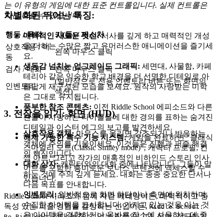
는 이 유형의 게임에 대한 표준 컨트롤입니다. 실제 컨트롤은
차별화된 뛰어난 특징:
약간 다를 수 있습니다.
행동 / 목적
키(들) / 제스처
매력적인 새로운 컷신:
서사를 깊게 하고 매력적인 개성
을 더하는 수많은 짧고 유머러스한 애니메이션을 즐기세
상호작용 / 이
왼쪽 마우스 클릭
요.
동
생동감 넘치는 업그레이드 그래픽:
세면대, 사물함, 카페
검사 / 대화
왼쪽 마우스 클릭
테리아 같은 익숙한 학교 배경을 더 선명한 디테일로 아
(일반적으로 전용 인벤토리 버튼 또는 화면의
인벤토리
름답게 재구성된 모습을 보세요. 원작의 사랑받는 미학
섹션)
은 그대로 유지됩니다.
풍부한 참조 콘텐츠:
이전 Riddle School 에피소드와 다른
3. 전장을 읽기: 화면 (HUD)
팬들이 사랑하는 타이틀들에 대한 경의를 표하는 숨겨진
디테일과 이스터 에그의 보고를 발견하세요.
상호작용 객체:
마우스를 올리면 강조되거나 반응하는
해제 가능한 특수 기능 시스템:
게임을 완료하면 "클래식
객체에 주의를 기울이세요. 이것들은 진행과 퍼즐 해결
스마일리 모드(Classic Smiley mode)", 캐릭터 프로필, 컨
의 핵심입니다.
셉 아트, 그리고 작가의 매혹적인 비하인드 스토리 인사
대화 상자:
캐릭터와의 대화 중에 나타납니다. 그들이 말
이트를 포함한 흥미로운 보너스 콘텐츠에 액세스할 수
하는 것에 주의 깊게 듣세요. 대화는 종종 중요한 단서나
있습니다.
다음 목표를 안내합니다.
인벤토리:
일반적으로 화면 하단이나 측면에 위치하며,
Riddle School 시리즈와 함께 자란 베테랑이든, 매력적이고 중
수집한 아이템을 표시합니다. 가지고 있는 것을 아는 것
독성 있는 퍼즐 경험을 갈망하는 신입이든,
Riddle School:
은 아이템을 결합하거나 올바른 장소에 사용하는 데 중
는 절대 놓칠 수 없는 작품입니다. 유머, 접근하기
Re-Riddled