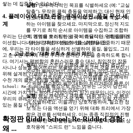
쌓는 데 집중할 수 있습니다.
실행:
먼저 즉각적인 목표를 식별하세요 (예: "교실
탈출"). 무작위 클릭 충동을 억제하고; 대신 현재 인
4. 플레이어에 대한 존중: 큐레이션된, 품질 우선 세
벤토리와 즉각 환경을 분석해 그 목표에 직접 기여
계
하는 아이템을 찾으세요. 마지막으로, 정신적 지도
를 무기로 최적 순서로 아이템을 수집하고 조합하
우리는 단순히 게임을 호스팅하는 것이 아닙니다; 경험을 큐레
며, 명백해 보이지만 결국 비효율적인 우회로를 건
이션합니다. 당신의 지성과 분별력 있는 취향을 존중하기 때문
너뛰는 정확한 이동 순서를 실행하세요.
에, 우리는 각 타이틀을 세심하게 선별하여 품질, 몰입도, 그리
고급 전술: "대화 우회 & 트리거 체인"
고 순수한 재미에 대한 우리의 엄격한 기준을 충족하도록 합니
다. 여기서는 평범함의 혼란스러운 홍수 대신, 침입적인 잡동
원리:
이는 스토리 진행에 필수적인 대화 옵션과
사니나 성능을 떨어뜨리는 부풀림 없이 최고의 것을 선보이기
순수한 플레이버인 것을 이해하는 것입니다. 목표
위해 설계된 간결하고 우아한 인터페이스를 찾을 수 있습니다.
는 다음 상호작용 시퀀스나 아이템을 잠금 해제하
수천 개의 클론 게임을 찾을 수 없습니다. 우리는
Riddle
기 위해 최소한의 필수 대화만 트리거하여 빠른 이
를 특징으로 하는 이유는 그것이 당신의
School: Re-Riddled
벤트 체인을 만드는 것입니다.
시간에 가치 있는 뛰어난 게임이라고 믿기 때문입니다. 이것이
실행:
핵심 캐릭터나 객체를 "대화 트리거"로 빠르
우리의 큐레이션 약속입니다: 소음 적게, 당신이 누릴 자격이
게 식별하세요. 이들과만 상호작용하며, 필요한 정
있는 품질 더 많이.
보 또는 다음 액션을 얻기 위해 대화 트리에서 가장
짧은 경로를 선택하세요. 이는 종종 직접적인 진행
확정판 Riddle School: Re-Riddled 경험:
을 위해 선택적 설명을 무시하는 것을 의미하며, 상
호작용에 "스피드 런" 느낌을 줍니다.
왜 ...