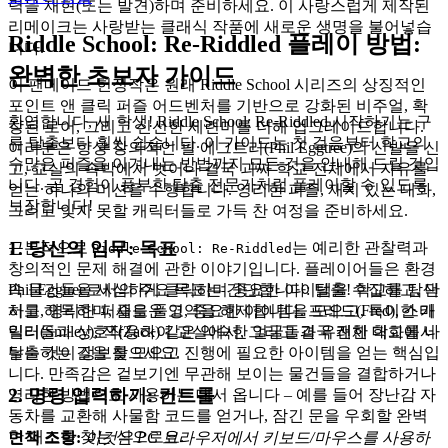
력을 재현(또는 발견)하며 준비하세요. 이 사랑스럽게 제작된
리메이크는 사랑받는 클래식 작품에 새로운 생명을 불어넣습
Riddle School: Re-Riddled 플레이 방법:
니다.
완벽한 초보자 가이드
이 팬메이드 헌정작은 원래 Riddle School 시리즈의 상징적인
포인트 앤 클릭 퍼즐 어드벤처를 기반으로 강화된 비주얼, 확
환영합니다, 새 학생! Riddle School: Re-Riddled 시작하기는 구
장된 로어, 그리고 신선한 세련미를 더해 업그레이드합니다.
류 탈출보다 훨씬 쉽습니다. 이 가이드는 첫 걸음부터 학교의
여러분은 항상 창의적인 필 에그트리(Phil Eggtree)의 신발을 신
수많은 퍼즐을 이겨내는 방법까지 모든 것을 안내해 드릴 것입
고, 교실의 속박에서 벗어나 결국 괴짜 학교 전체에서 자유를
니다. 곧 경험이 풍부한 탈출 전문가처럼 플레이할 수 있도록
얻는 하나의 미션을 수행합니다. 영리한 퍼즐, 재치 있는 대화,
보장합니다!
그리고 잊지 못할 캐릭터들로 가득 찬 여정을 준비하세요.
1. 당신의 임무: 목표
근본적으로
는 예리한 관찰력과
Riddle School: Re-Riddled
창의적인 문제 해결에 관한 이야기입니다. 플레이어들은 환경
속 물건들을 세심하게 클릭하며 중요한 아이템을 수집하고, 단
Phil Eggtree로서의 주요 목표는 간단합니다: 탈출! 학교를 탐색
서를 해독하며, 새로운 영역을 해제합니다. 프레드(Fred), 스마
하고, 영리한 퍼즐을 풀고, 중요한 아이템을 모으고, 특이한 캐
일리(Smiley), 잭(Zack) 같은 익숙한 얼굴들과 유쾌한 대화를 나
릭터들과 상호작용하여 교실에서, 그리고 결국 전체 학교에서
누는 것이 정보를 모으고 진행에 필요한 아이템을 얻는 핵심입
탈출하는 길을 찾으세요.
니다. 만족감은 겉보기엔 무관해 보이는 물건들을 결합하거나
2. 명령 입력하기: 컨트롤
영리한 방법으로 사용하는 데서 옵니다 – 예를 들어 장난감 자
동차를 교환해 사물함 코드를 얻거나, 잠긴 문을 우회할 완벽
한 패스를 찾는 식으로요.
면책 조항:
이것은 PC 브라우저에서 키보드/마우스를 사용하