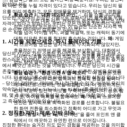
암석입니다.
더 나은 것을 누릴 자격이 있다고 믿습니다. 우리는 당신의 필
요를 미리 예측하고, 모든 장애물을 제거하며, 당신의 경험을
황금 습관 1: "대화 데이터 마인"
- _리들 스쿨: 리-리들
단순한 오락에서 진정한 기쁨으로 승화시키는 플랫폼을 누릴
드_에서 모든 대화 라인, 캐릭터의 캐주얼한 발언은 잠재
자격이 있다고 믿습니다. 우리는 모든 마찰을 처리하니, 당신
적인 데이터 포인트입니다. 이 습관은 단순한 서사적 맥
은 순수한 재미에만 집중할 수 있습니다.
락을 넘어 아이템 위치, 퍼즐 해결책, 또는 캐릭터 동기에
대한 미묘한 힌트를 철저히 흡수하는 것입니다.
왜:
게임
1. 시간을 되찾으세요: 즉시 플레이의 기쁨
의 스코어링 엔진은 명시적으로 수치화되지 않았지만,
효율적이고 저액션 퍼즐 해결을 보상합니다. 대화에서
당신의 시간은 가장 소중한 자산입니다. 주의를 끌기 위해 소
서사적 신호를 이해하면 직접적인 경로를 제공하여 쓸모
란스러운 세상에서, 우리는 기다리는 모든 초가 순수한 즐거움
없는 탐색 클릭과 되돌아가는 것을 없앱니다.
에서 빼앗긴 초라는 것을 이해합니다. 우리는 당신의 시간을
존중하며, 당신과 게임 사이에 서 있는 지루한 장벽을 없애줍
황금 습관 2: "환경 스캔 & 맵 메모리"
- 이 습관은 모든
니다. 더 이상 고통스러운 다운로드나 복잡한 설치가 없습니다
상호작용 요소와 다른 영역과의 잠재적 연결을 방마다
– 당신이 갈망하는 재미에 즉시 접근할 수 있죠. 이것이 우리의
체계적으로 스캔하는 것을 포함합니다. 더 중요하게는,
약속입니다:
를 플레이하고 싶을
Riddle School: Re-Riddled
전체 학교의 정신적 지도를 구축하는 것입니다. 경로, 잠
때, 몇 초 만에 게임에 들어갈 수 있습니다. 마찰 없이, 순수하
긴 문, 아이템 배치를 포함해서요.
왜:
게임의 스코어링
고 즉각적인 재미만 있습니다.
엔진은 암시적으로 최적화된 경로를 선호합니다. 불필요
한 화면 전환을 최소화하고 정확히 어디로 가고 무엇과
2. 정직한 재미: 제로-압박 약속
상호작용할지 알면 "낭비된 액션"을 줄여 포인트 앤 클
릭에서 더 깨끗하고 유연한 런으로 이어집니다.
진정한 환대는 숨겨진 의도 없이 경험을 제공하는 것을 의미합