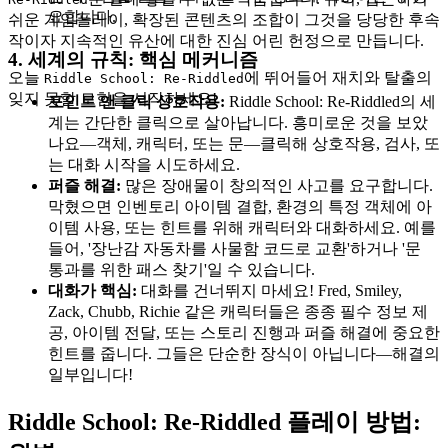
요합니다.
쉬운 게임플레이, 확장된 콘텐츠의 조합이 그것을 당당한 후속
작이자 지속적인 유산에 대한 진심 어린 헌정으로 만듭니다.
4. 세계의 규칙: 핵심 메커니즘
오늘
에 뛰어들어 재치와 탈출의
Riddle School: Re-Riddled
잊지 못할 모험을 시작하세요!
포인트 앤 클릭 상호작용:
Riddle School: Re-Riddled의 세
계는 간단한 클릭으로 살아납니다. 흥미로운 것을 보았
나요—객체, 캐릭터, 또는 문—클릭해 상호작용, 검사, 또
는 대화 시작을 시도하세요.
퍼즐 해결:
많은 장애물이 창의적인 사고를 요구합니다.
막혔으면 인벤토리 아이템 결합, 환경의 특정 객체에 아
이템 사용, 또는 힌트를 위해 캐릭터와 대화하세요. 예를
들어, '장난감 자동차를 사물함 코드로 교환'하거나 '문
통과를 위한 패스 찾기'일 수 있습니다.
대화가 핵심:
대화를 건너뛰지 마세요! Fred, Smiley,
Zack, Chubb, Richie 같은 캐릭터들은 종종 필수 정보 제
공, 아이템 전달, 또는 스토리 진행과 퍼즐 해결에 중요한
힌트를 줍니다. 그들은 단순한 장식이 아닙니다—해결의
일부입니다!
Riddle School: Re-Riddled 플레이 방법: