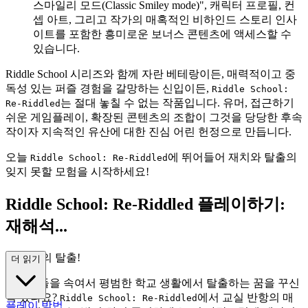
스마일리 모드(Classic Smiley mode)", 캐릭터 프로필, 컨
셉 아트, 그리고 작가의 매혹적인 비하인드 스토리 인사
이트를 포함한 흥미로운 보너스 콘텐츠에 액세스할 수
있습니다.
Riddle School 시리즈와 함께 자란 베테랑이든, 매력적이고 중
독성 있는 퍼즐 경험을 갈망하는 신입이든,
Riddle School:
는 절대 놓칠 수 없는 작품입니다. 유머, 접근하기
Re-Riddled
쉬운 게임플레이, 확장된 콘텐츠의 조합이 그것을 당당한 후속
작이자 지속적인 유산에 대한 진심 어린 헌정으로 만듭니다.
오늘
에 뛰어들어 재치와 탈출의
Riddle School: Re-Riddled
잊지 못할 모험을 시작하세요!
Riddle School: Re-Riddled 플레이하기:
재해석...
된 향수의 탈출!
더 읽기
선생님들을 속여서 평범한 학교 생활에서 탈출하는 꿈을 꾸신
적 있나요?
에서 교실 반항의 매
Riddle School: Re-Riddled
플레이 방법