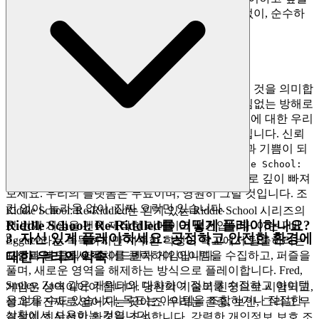
때, 몇 초 만에 게임에 들어갈 수 있습니다. 마찰 없이, 순수하
고 즉각적인 재미만 있습니다.
2. 정직한 재미: 제로-압박 약속
진정한 환대는 숨겨진 의도 없이 경험을 제공하는 것을 의미합
니다. 우리는 최고의 놀이가 재정적 불안이나 끊임없는 방해로
부담지지 않는다고 믿습니다. 진정으로 무료 경험에 대한 우리
의 약속은 단순한 기능이 아닙니다; 그것은 철학입니다. 신뢰
를 쌓고, 당신의 유일한 초점이 게임 자체의 도전과 기쁨이 되
도록 하는 것이죠, 다음 페이월이 아닙니다.
Riddle School:
의 모든 레벨과 전략에 완전한 안심으로 깊이 빠져
Re-Riddled
보세요. 우리의 플랫폼은 무료이며, 영원히 그럴 것입니다. 조
건 없이, 놀라움 없이, 진짜 오락만 있습니다.
Riddle School: Re-Riddled는 인기 있는 Riddle School 시리즈의
Riddle School: Re-Riddled를 어떻게 플레이하나요?
첫 번째 게임을 팬이 제작한 리메이크 버전입니다. 이는 Phil
3. 자신 있게 플레이하세요: 공정하고 안전한 환경에
Eggtree라는 똑똑하지만 지루한 학생이 학교에서 탈출하려는
포인트 앤 클릭 퍼즐 어드벤처 게임입니다.
교실과 복도에서 객체를 클릭하여 아이템을 수집하고, 퍼즐을
대한 우리의 약속
풀며, 새로운 영역을 해제하는 방식으로 플레이합니다. Fred,
Smiley, Zack 같은 캐릭터와 대화하여 정보를 수집하고 아이템
게임은 성역이어야 합니다. 당신의 기술이 진정으로 시험되고,
을 얻을 수도 있습니다. 목표는 아이템을 조합하거나 적절한
성과가 진짜로 얻어지는 곳이죠. 우리는 존중, 보안, 그리고 무
상황에서 사용하는 것입니다.
결성이 최우선인 환경을 조성합니다. 강력한 개인정보 보호 조