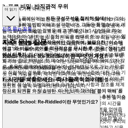
3. 프로 비밀: 반직관적 우위
당신이 여기에 속하는가
더 읽기
대부분의 플레이어는
모든 구석구석을 철저히 탐색
하는 것이
진정한 놀이에는 미묘한 연금술이 있습니다. 외부 세계가 사라
최고의 플레이 방법이라고 생각합니다. 그들은 틀렸습니다. 게
지고 순수한 몰입이 지배하는 순간이죠. 대부분의 플랫폼에서
자주 묻는 질문
임의 암시된 효율성 장벽을 깨고 "특별 기능" 시스템을 최소
는 그 마법이 좌절감으로 인해 종종 깨집니다: 끝없는 다운로
노력으로 마스터하는 진정한 비밀은 반대로 하는 것입니다:
임
드, 침입적인 광고, 또는 숨겨진 비용 때문이요. 우리는 당신이
자주 묻는 질문
계 경로 아이템과 상호작용에만 집중하며, 불필요한 "이스터
더 나은 것을 누릴 자격이 있다고 믿습니다. 우리는 당신의 필
에그"와 비필수 로어를 적극적으로 무시한 후, 전용 "정리" 런
요를 미리 예측하고, 모든 장애물을 제거하며, 당신의 경험을
에서 다루기.
왜 이게 작동하는지: 게임의 주요 보상 시스템(특
단순한 오락에서 진정한 기쁨으로 승화시키는 플랫폼을 누릴
Riddle School: Re-Riddled이란 무엇인가요?
별 기능 잠금 해제)은 첫 패스에서 포괄적 탐색에 묶여 있지 않
자격이 있다고 믿습니다. 우리는 모든 마찰을 처리하니, 당신
고, 효율적 완료에 달려 있습니다. 먼저 엔딩으로 가는 가장 짧
은 순수한 재미에만 집중할 수 있습니다.
Riddle School: Re-Riddled는 인기 있는 Riddle School 시리즈의
고 직접적인 경로를 마스터하면 핵심 메커니즘에 대한 근육 기
첫 번째 게임을 팬이 제작한 리메이크 버전입니다. 이는 Phil
억과 이해를 구축합니다. 그런 다음, 후속 전용 런에서 이미 최
1. 시간을 되찾으세요: 즉시 플레이의 기쁨
Eggtree라는 똑똑하지만 지루한 학생이 학교에서 탈출하려는
적화된 정신적 프레임워크로 숨겨진 세부 사항과 참조를 체계
포인트 앤 클릭 퍼즐 어드벤처 게임입니다.
적으로 탐색할 수 있습니다. 이 두 단계 접근은 "분석 마비"를
당신의 시간은 가장 소중한 자산입니다. 주의를 끌기 위해 소
방지하고 깨끗하고 효율적인 첫 완료를 보장하며, 총체적 마스
란스러운 세상에서, 우리는 기다리는 모든 초가 순수한 즐거움
Riddle School: Re-Riddled이란 무엇인가요?
터리를 위한 무대를 세웁니다.
에서 빼앗긴 초라는 것을 이해합니다. 우리는 당신의 시간을
존중하며, 당신과 게임 사이에 서 있는 지루한 장벽을 없애줍
이제 나아가 리들 스쿨: 리-리들드 탈출의 의미를 재정의하세
니다. 더 이상 고통스러운 다운로드나 복잡한 설치가 없습니다
요. 이 전략을 마스터하면 학교의 비밀이 여러분 앞에서 풀려
– 당신이 갈망하는 재미에 즉시 접근할 수 있죠. 이것이 우리의
날 것입니다.
약속입니다:
를 플레이하고 싶을
Riddle School: Re-Riddled