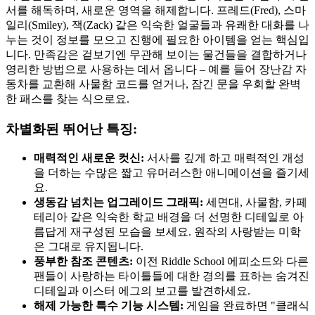
서를 해독하며, 새로운 영역을 해제합니다. 프레드(Fred), 스마
일리(Smiley), 잭(Zack) 같은 익숙한 얼굴들과 유쾌한 대화를 나
누는 것이 정보를 모으고 진행에 필요한 아이템을 얻는 핵심입
니다. 만족감은 겉보기엔 무관해 보이는 물건들을 결합하거나
영리한 방법으로 사용하는 데서 옵니다 – 예를 들어 장난감 자
동차를 교환해 사물함 코드를 얻거나, 잠긴 문을 우회할 완벽
한 패스를 찾는 식으로요.
차별화된 뛰어난 특징:
매력적인 새로운 컷신:
서사를 깊게 하고 매력적인 개성
을 더하는 수많은 짧고 유머러스한 애니메이션을 즐기세
요.
생동감 넘치는 업그레이드 그래픽:
세면대, 사물함, 카페
테리아 같은 익숙한 학교 배경을 더 선명한 디테일로 아
름답게 재구성된 모습을 보세요. 원작의 사랑받는 미학
은 그대로 유지됩니다.
풍부한 참조 콘텐츠:
이전 Riddle School 에피소드와 다른
팬들이 사랑하는 타이틀들에 대한 경의를 표하는 숨겨진
디테일과 이스터 에그의 보고를 발견하세요.
해제 가능한 특수 기능 시스템:
게임을 완료하면 "클래식