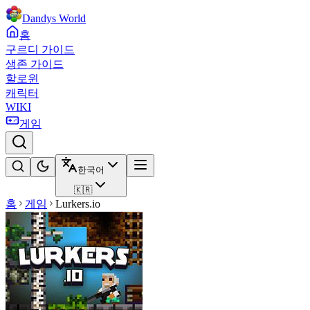
Dandys World
홈
구르디 가이드
생존 가이드
할로윈
캐릭터
WIKI
게임
한국어
🇰🇷
홈
게임
Lurkers.io