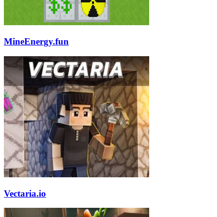
MineEnergy.fun
Vectaria.io