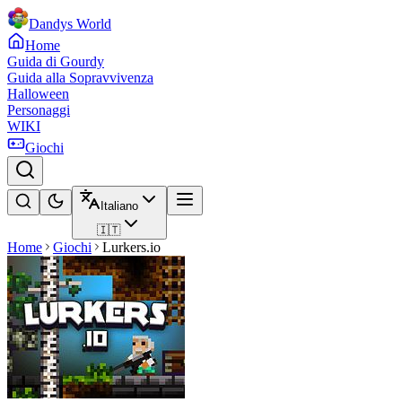
Dandys World
Home
Guida di Gourdy
Guida alla Sopravvivenza
Halloween
Personaggi
WIKI
Giochi
Italiano
🇮🇹
Home
Giochi
Lurkers.io