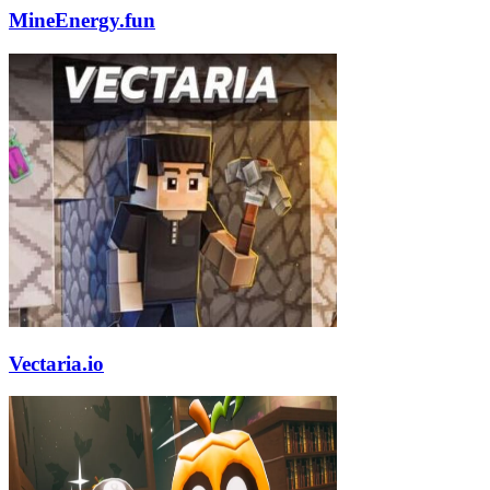
MineEnergy.fun
Vectaria.io