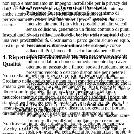
non equo e manteniamo un impegno incrollabile per la privacy dei
Tattica Avanzata: La "Intreccio di Prossimità"
dati, assicurando che il tuo viaggio non sia solo emozionante ma
Principio:
Questa tattica sfrutta il meccanismo di
anche sicuro e significativo. Meriti di concentrarti sul
punteggio dei "Passaggi a Fianco" viaggiando
perfezionamento delle tue abilità, non di preoccuparti di minacce
intenzionalmente il più vicino possibile ad altri veicoli
esterne.
senza collisione, generando un flusso continuo di punti.
Si tratta di una costante valutazione del rischio ad alta
Insegui quella vetta nella classifica di
sapendo che è
Blocky Rider
densità.
una vera prova di abilità. Costruiamo il parco giochi sicuro ed equo,
Esecuzione:
Prima, identifica i veicoli nelle corsie
così tu puoi concentrarti sulla costruzione del tuo legacy.
adiacenti. Poi, invece di lasciarli ampiamente liberi,
guida proattivamente la tua moto per passare a pochi
4. Rispetto per il Giocatore: Un Mondo Curato e di
millimetri dal loro fianco. Immediatamente dopo aver
Qualità
ottenuto un passaggio a fianco, spostati rapidamente sul
prossimo veicolo o ostacolo disponibile per ripetere il
Non crediamo nell'opprimerti con opzioni mediocri e infinite.
processo. La chiave è mantenere alta velocità durante
Crediamo nella qualità sulla quantità, in esperienze che catturano e
l'esecuzione di questi passaggi stretti, assicurando che il
sfidano genuinamente. La tua intelligenza e il tuo prezioso tempo
"Passaggio a Fianco" venga registrato. Questo richiede
libero sono fondamentali per noi. Ecco perché selezioniamo
che le abitudini del "Ritmo della Strada" e della
meticolosamente ogni gioco, assicurandoci che soddisfi i nostri alti
"Scansione Periferica" diventino seconda natura.
standard per l'engagement, le prestazioni e il divertimento puro. La
Tattica Avanzata: La "Cascata di Demolizione" (Solo
nostra interfaccia è pulita, veloce e discreta, progettata per portarti
Modalità Demolizione)
direttamente nel gioco che desideri, senza distrazioni inutili.
Principio:
Questa tattica si concentra sul massimizzare
il numero di demolizioni simultanee per creare un
Non troverai qui migliaia di giochi clonati. Mettiamo in evidenza
effetto "cascata", liberando le corsie per ulteriore
perché crediamo che sia un gioco eccezionale che
Blocky Rider
distruzione ad alta velocità e ottimizzando l'accumulo di