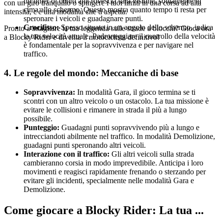
un timer di conto alla rovescia sarà visibile, solitamente in
con un giro tranquillo o spingere i tuoi limiti in una corsa ad alta
cima allo schermo. Questo mostra quanto tempo ti resta per
intensità, c'è una modalità che ti aspetta.
speronare i veicoli e guadagnare punti.
Crocifisso:
Spesso situato in un angolo dello schermo, indica
Pronto a intagliare la tua leggenda sulle strade a blocchi? Gioca ora
la tua velocità attuale. Padroneggiare il controllo della velocità
a Blocky Rider e diventa il motociclista definitivo!
è fondamentale per la sopravvivenza e per navigare nel
traffico.
4. Le regole del mondo: Meccaniche di base
Sopravvivenza:
In modalità Gara, il gioco termina se ti
scontri con un altro veicolo o un ostacolo. La tua missione è
evitare le collisioni e rimanere in strada il più a lungo
possibile.
Punteggio:
Guadagni punti sopravvivendo più a lungo e
intrecciandoti abilmente nel traffico. In modalità Demolizione,
guadagni punti speronando altri veicoli.
Interazione con il traffico:
Gli altri veicoli sulla strada
cambieranno corsia in modo imprevedibile. Anticipa i loro
movimenti e reagisci rapidamente frenando o sterzando per
evitare gli incidenti, specialmente nelle modalità Gara e
Demolizione.
Come giocare a Blocky Rider: La tua ...