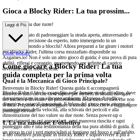
Gioca a Blocky Rider: La tua prossim...
a ossessione su due ruote!
Leggi di Più
Hai mai sognato di padroneggiare la strada aperta, attraversando il
traffico con precisione da esperto, tutto immergendo in un
affascinante mondo a blocchi? Allora preparati a far girare i motori
per Blocky Rider, l'ultima corsa mozzafiato disponibile su
Come giocare
Azgames.io! Non è solo un altro gioco di guida; è una prova di pura
abilità, riflessi e coraggio, promettendo ore infinite di caotico
Come giocare a Blocky Rider: La tua
divertimento in motocicletta.
guida completa per la prima volta
Qual è la Meccanica di Gioco Principale?
Benvenuto in Blocky Rider! Questa guida ti accompagnerà
Blocky Rider ti lancia a capofitto nelle frenate strade cittadine, dove
attraverso tutto ciò che devi sapere per metterti in strada, navigare
dovrai navigare in un vibrante ambiente 3D pieno di traffico
nel traffico e diventare un professionista della moto in men che non
dinamico e ostacoli inaspettati. Il fulcro del gioco ruota attorno al
si dica. Preparati a padroneggiare il mondo a blocchi e a raggiungere
mantenimento della velocità, alla schivata dei pericoli e alla
punteggi elevati!
dimostrazione del tuo valore su due ruote. Senza power-up o
potenziamenti su cui appoggiarti, ogni manovra riuscita e ogni
1. La tua missione: L'obiettivo
punteggio alto è una testimonianza della tua pura abilità di guida. È
un gioco in cui i veri motociclisti si forgiano nel fuoco e sull'asfalto.
Il tuo obiettivo principale in Blocky Rider è sopravvivere il più a