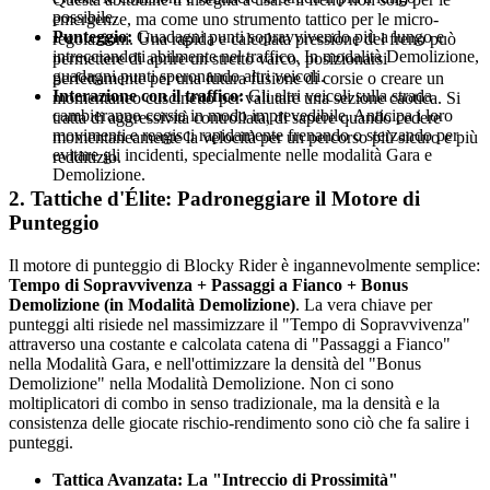
possibile.
emergenze, ma come uno strumento tattico per le micro-
Punteggio:
Guadagni punti sopravvivendo più a lungo e
regolazioni. Una rapida e calcolata pressione del freno può
intrecciandoti abilmente nel traffico. In modalità Demolizione,
permettere di aprire un stretto varco, posizionarsi
guadagni punti speronando altri veicoli.
perfettamente per una futura fusione di corsie o creare un
Interazione con il traffico:
Gli altri veicoli sulla strada
momentaneo cuscinetto per valutare una sezione caotica. Si
cambieranno corsia in modo imprevedibile. Anticipa i loro
tratta di aggressività controllata, di sapere quando cedere
movimenti e reagisci rapidamente frenando o sterzando per
momentaneamente la velocità per un percorso più sicuro e più
evitare gli incidenti, specialmente nelle modalità Gara e
redditizio.
Demolizione.
2. Tattiche d'Élite: Padroneggiare il Motore di
Punteggio
Il motore di punteggio di Blocky Rider è ingannevolmente semplice:
Tempo di Sopravvivenza + Passaggi a Fianco + Bonus
Demolizione (in Modalità Demolizione)
. La vera chiave per
punteggi alti risiede nel massimizzare il "Tempo di Sopravvivenza"
attraverso una costante e calcolata catena di "Passaggi a Fianco"
nella Modalità Gara, e nell'ottimizzare la densità del "Bonus
Demolizione" nella Modalità Demolizione. Non ci sono
moltiplicatori di combo in senso tradizionale, ma la densità e la
consistenza delle giocate rischio-rendimento sono ciò che fa salire i
punteggi.
Tattica Avanzata: La "Intreccio di Prossimità"