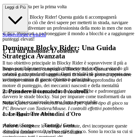
guida completa per la prima volta
Leggi di Più
Benvenuto in Blocky Rider! Questa guida ti accompagnerà
attraverso tutto ciò che devi sapere per metterti in strada, navigare
nel traffico e diventare un professionista della moto in men che non
si dica. Preparati a padroneggiare il mondo a blocchi e a raggiungere
Suggerimenti e trucchi
punteggi elevati!
Dominare Blocky Rider: Una Guida
1. La tua missione: L'obiettivo
Strategica Avanzata
Il tuo obiettivo principale in Blocky Rider è sopravvivere il più a
lungo possibile mentre navighi abilmente nel traffico, evitando gli
Benvenuti, aspiranti campioni di Blocky Rider. Questa non è
ostacoli e accumulando punti. Ogni modalità di gioco presenta una
un'altra guida piena di suggerimenti di base che potresti apprendere
variazione unica di questo obiettivo principale.
in cinque minuti di gioco. Questo è un'analisi approfondita del
motore di punteggio, dei meccanici nascosti e della mentalità
2. Prendere il comando: I controlli
strategica necessaria per dominare le classifiche e padroneggiare
davvero le strade blocky. Stai per imparare come trasformarti da un
motociclista occasionale in una forza inarrestabile.
Nota:
Questi sono i controlli standard per questo tipo di gioco su
PC Browser con Tastiera/Mouse. I controlli effettivi potrebbero
1. Le Basi: Tre Abitudini d'Oro
essere leggermente diversi.
Azione / Scopo
Tasto(i) / Gesto
Prima di scomporre le strategie avanzate, devi incorporare queste
abitudini fondamentali nel tuo stile di gioco. Sono la roccia su cui si
Sterza a sinistra
A o Freccia Sinistra
costruiscono tutti i punteggi alti.