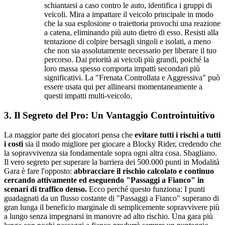
schiantarsi a caso contro le auto, identifica i gruppi di
veicoli. Mira a impattare il veicolo principale in modo
che la sua esplosione o traiettoria provochi una reazione
a catena, eliminando più auto dietro di esso. Resisti alla
tentazione di colpire bersagli singoli e isolati, a meno
che non sia assolutamente necessario per liberare il tuo
percorso. Dai priorità ai veicoli più grandi, poiché la
loro massa spesso comporta impatti secondari più
significativi. La "Frenata Controllata e Aggressiva" può
essere usata qui per allinearsi momentaneamente a
questi impatti multi-veicolo.
3. Il Segreto del Pro: Un Vantaggio Controintuitivo
La maggior parte dei giocatori pensa che
evitare tutti i rischi a tutti
i costi
sia il modo migliore per giocare a Blocky Rider, credendo che
la sopravvivenza sia fondamentale sopra ogni altra cosa. Sbagliano.
Il vero segreto per superare la barriera dei 500.000 punti in Modalità
Gara è fare l'opposto:
abbracciare il rischio calcolato e continuo
cercando attivamente ed eseguendo "Passaggi a Fianco" in
scenari di traffico denso.
Ecco perché questo funziona: I punti
guadagnati da un flusso costante di "Passaggi a Fianco" superano di
gran lunga il beneficio marginale di semplicemente sopravvivere più
a lungo senza impegnarsi in manovre ad alto rischio. Una gara più