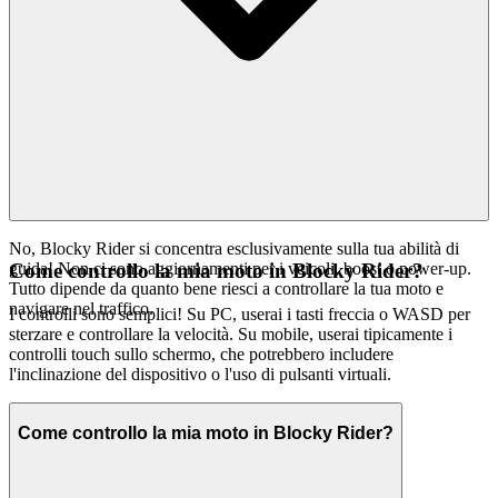
No, Blocky Rider si concentra esclusivamente sulla tua abilità di
guida! Non ci sono aggiornamenti per i veicoli, boost o power-up.
Come controllo la mia moto in Blocky Rider?
Tutto dipende da quanto bene riesci a controllare la tua moto e
navigare nel traffico.
I controlli sono semplici! Su PC, userai i tasti freccia o WASD per
sterzare e controllare la velocità. Su mobile, userai tipicamente i
controlli touch sullo schermo, che potrebbero includere
l'inclinazione del dispositivo o l'uso di pulsanti virtuali.
Come controllo la mia moto in Blocky Rider?