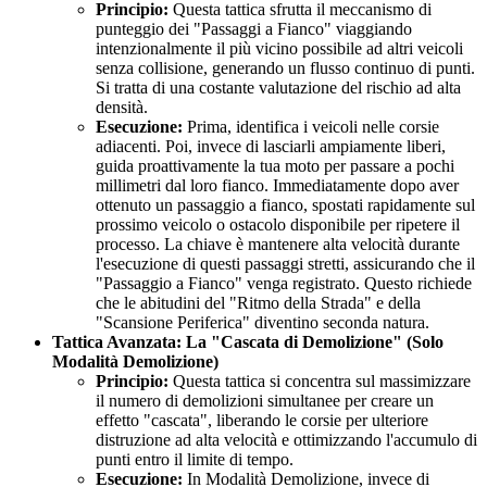
Principio:
Questa tattica sfrutta il meccanismo di
punteggio dei "Passaggi a Fianco" viaggiando
intenzionalmente il più vicino possibile ad altri veicoli
senza collisione, generando un flusso continuo di punti.
Si tratta di una costante valutazione del rischio ad alta
densità.
Esecuzione:
Prima, identifica i veicoli nelle corsie
adiacenti. Poi, invece di lasciarli ampiamente liberi,
guida proattivamente la tua moto per passare a pochi
millimetri dal loro fianco. Immediatamente dopo aver
ottenuto un passaggio a fianco, spostati rapidamente sul
prossimo veicolo o ostacolo disponibile per ripetere il
processo. La chiave è mantenere alta velocità durante
l'esecuzione di questi passaggi stretti, assicurando che il
"Passaggio a Fianco" venga registrato. Questo richiede
che le abitudini del "Ritmo della Strada" e della
"Scansione Periferica" diventino seconda natura.
Tattica Avanzata: La "Cascata di Demolizione" (Solo
Modalità Demolizione)
Principio:
Questa tattica si concentra sul massimizzare
il numero di demolizioni simultanee per creare un
effetto "cascata", liberando le corsie per ulteriore
distruzione ad alta velocità e ottimizzando l'accumulo di
punti entro il limite di tempo.
Esecuzione:
In Modalità Demolizione, invece di