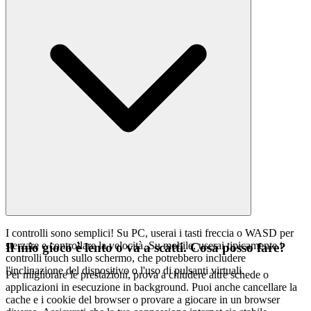
I controlli sono semplici! Su PC, userai i tasti freccia o WASD per
sterzare e controllare la velocità. Su mobile, userai tipicamente i
Il mio gioco è lento o va a scatti. Cosa posso fare?
controlli touch sullo schermo, che potrebbero includere
l'inclinazione del dispositivo o l'uso di pulsanti virtuali.
Per migliorare le prestazioni, prova a chiudere altre schede o
applicazioni in esecuzione in background. Puoi anche cancellare la
cache e i cookie del browser o provare a giocare in un browser