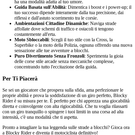
ha una modalità adatta al tuo umore.
Guida Basata sull'Abilità
: Dimentica i boost e i power-up; il
tuo successo dipende interamente dalla tua precisione, dai
riflessi e dall'astuto scorrimento tra le corsie.
Ambientazioni Cittadine Dinamiche
: Naviga strade
affollate dove schemi di traffico e ostacoli ti tengono
costantemente all'erta.
Moto Sbloccabili
: Scegli il tuo stile con la Cross, la
Superbike o la moto della Polizia, ognuna offrendo una nuova
sensazione alle tue avventure a blocchi.
Puro Divertimento Senza Fronzoli
: Sperimenta la gioia
delle corse stile arcade senza meccaniche complesse,
concentrando tutto l'eccitazione della guida.
Per Ti Piacerà
Se sei un giocatore che prospera sulla sfida, ama perfezionare le
proprie abilità e prova la soddisfazione di un giro perfetto, Blocky
Rider è su misura per te. È perfetto per chi apprezza una giocabilità
diretta e coinvolgente con alta rigiocabilità. Che tu voglia rilassarti
con un giro tranquillo o spingere i tuoi limiti in una corsa ad alta
intensità, c'è una modalità che ti aspetta.
Pronto a intagliare la tua leggenda sulle strade a blocchi? Gioca ora
a Blocky Rider e diventa il motociclista definitivo!