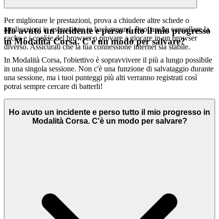
Per migliorare le prestazioni, prova a chiudere altre schede o
applicazioni in esecuzione in background. Puoi anche cancellare la
Ho avuto un incidente e perso tutto il mio progresso
cache e i cookie del browser o provare a giocare in un browser
in Modalità Corsa. C'è un modo per salvare?
diverso. Assicurati che la tua connessione internet sia stabile.
In Modalità Corsa, l'obiettivo è sopravvivere il più a lungo possibile
in una singola sessione. Non c'è una funzione di salvataggio durante
una sessione, ma i tuoi punteggi più alti verranno registrati così
potrai sempre cercare di batterli!
Ho avuto un incidente e perso tutto il mio progresso in
Modalità Corsa. C'è un modo per salvare?