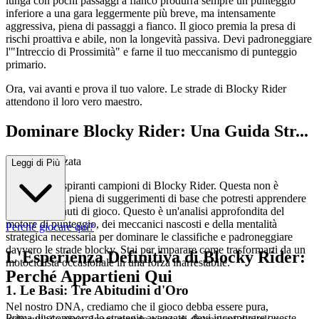
lunga con pochi passaggi a fianco produrrà sempre un punteggio
inferiore a una gara leggermente più breve, ma intensamente
aggressiva, piena di passaggi a fianco. Il gioco premia la presa di
rischi proattiva e abile, non la longevità passiva. Devi padroneggiare
l'"Intreccio di Prossimità" e farne il tuo meccanismo di punteggio
primario.
Ora, vai avanti e prova il tuo valore. Le strade di Blocky Rider
attendono il loro vero maestro.
Dominare Blocky Rider: Una Guida Str...
ategica Avanzata
Leggi di Più
Benvenuti, aspiranti campioni di Blocky Rider. Questa non è
un'altra guida piena di suggerimenti di base che potresti apprendere
in cinque minuti di gioco. Questo è un'analisi approfondita del
motore di punteggio, dei meccanici nascosti e della mentalità
Perché giocare qui?
strategica necessaria per dominare le classifiche e padroneggiare
davvero le strade blocky. Stai per imparare come trasformarti da un
L'Esperienza Definitiva di Blocky Rider:
motociclista occasionale in una forza inarrestabile.
Perché Appartieni Qui
1. Le Basi: Tre Abitudini d'Oro
Nel nostro DNA, crediamo che il gioco debba essere pura,
Prima di scomporre le strategie avanzate, devi incorporare queste