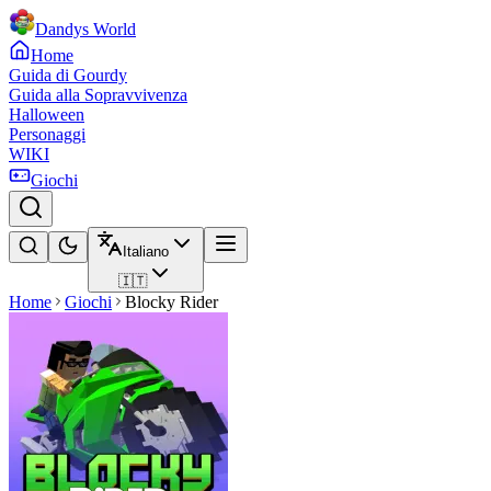
Dandys World
Home
Guida di Gourdy
Guida alla Sopravvivenza
Halloween
Personaggi
WIKI
Giochi
Italiano
🇮🇹
Home
Giochi
Blocky Rider