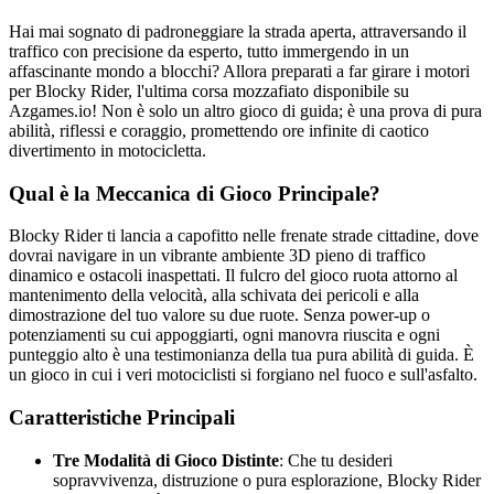
Hai mai sognato di padroneggiare la strada aperta, attraversando il
traffico con precisione da esperto, tutto immergendo in un
affascinante mondo a blocchi? Allora preparati a far girare i motori
per Blocky Rider, l'ultima corsa mozzafiato disponibile su
Azgames.io! Non è solo un altro gioco di guida; è una prova di pura
abilità, riflessi e coraggio, promettendo ore infinite di caotico
divertimento in motocicletta.
Qual è la Meccanica di Gioco Principale?
Blocky Rider ti lancia a capofitto nelle frenate strade cittadine, dove
dovrai navigare in un vibrante ambiente 3D pieno di traffico
dinamico e ostacoli inaspettati. Il fulcro del gioco ruota attorno al
mantenimento della velocità, alla schivata dei pericoli e alla
dimostrazione del tuo valore su due ruote. Senza power-up o
potenziamenti su cui appoggiarti, ogni manovra riuscita e ogni
punteggio alto è una testimonianza della tua pura abilità di guida. È
un gioco in cui i veri motociclisti si forgiano nel fuoco e sull'asfalto.
Caratteristiche Principali
Tre Modalità di Gioco Distinte
: Che tu desideri
sopravvivenza, distruzione o pura esplorazione, Blocky Rider