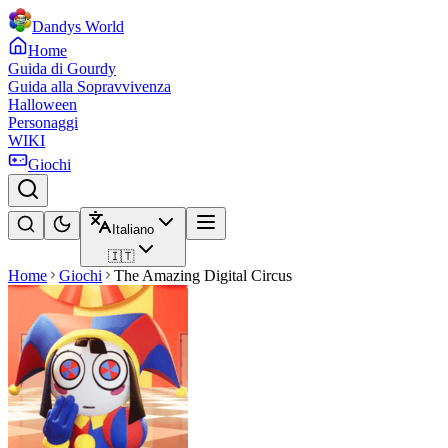
Dandys World
Home
Guida di Gourdy
Guida alla Sopravvivenza
Halloween
Personaggi
WIKI
Giochi
Italiano
🇮🇹
Home
Giochi
The Amazing Digital Circus