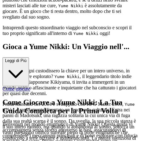
misteri lasciati alle tue cure,
è assolutamente da
Yume Nikki
giocare. È un gioco che ti resta dentro, molto dopo che ti sei
svegliato dal suo sogno.
Intraprendi questo straordinario viaggio nel subconscio e scopri il
tuo proprio significato all'interno di
oggi!
Yume Nikki
Gioca a Yume Nikki: Un Viaggio nell'...
Inconscio!
Leggi di Più
E se i tuoi sogni custodissero la chiave per un intero universo, in
attesa di essere esplorato?
, il leggendario titolo indie
Yume Nikki
del creatore giapponese Kikiyama, ti invita a immergerti in un
mondo onirico affascinante e inquietante che ha catturato i giocatori
Come giocare
per quasi due decenni.
Come Giocare a Yume Nikki: La Tua
Prima rilasciato nel 2004 e sviluppato con RPG Maker 2003,
Yume
Guida Completa per la Prima Volta
è rapidamente diventato un fenomeno culturale. Entra nei
Nikki
panni di Madotsuki, una ragazza solitaria la cui unica via di fuga
dalla sua realtà scarna è il sonno. Da sveglia, la sua piccola stanza è
Benvenuti nel mondo enigmatico di Yume Nikki! Questa guida vi
il suo intero mondo, ma quando si abbandona al sonno, sblocca un
accompagnerà senza sforzo attraverso le basi, assicurandovi di
vasto paesaggio onirico surreale pieno di porte enigmatiche che
comprendere i meccanismi principali e di poter esplorare con fiducia
conducono a terre bizzarre e indimenticabili. La natura silenziosa di