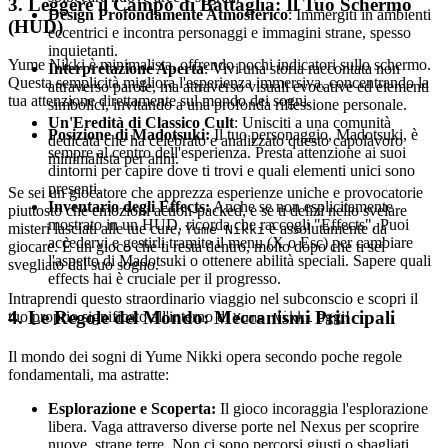
3. Leggere il Campo di Battaglia: Il Tuo Schermo
Design Profondamente Atmosferico
: Immergiti in ambienti
(HUD)
eccentrici e incontra personaggi e immagini strane, spesso
inquietanti.
Yume Nikki è minimalista, offrendo pochi indicatori sullo schermo.
Interpretazione Aperta
: Vivi una storia raccontata non
Questa semplicità migliora l'esperienza immersiva, concentrando la
attraverso parole, ma attraverso visuali evocative ed elementi
tua attenzione direttamente sul mondo dei sogni.
simbolici, invitando a una profonda riflessione personale.
Un'Eredità di Classico Cult
: Unisciti a una comunità
Posizione di Madotsuki:
Il tuo personaggio, Madotsuki, è
dedicata che ha celebrato e analizzato questo capolavoro
sempre al centro dell'esperienza. Presta attenzione ai suoi
minimalista per anni.
dintorni per capire dove ti trovi e quali elementi unici sono
presenti.
Se sei un giocatore che apprezza esperienze uniche e provocatorie
Inventario degli Effects:
Anche se non esplicitamente
piuttosto che emozioni action-packed, e se ti delizi nello svelare
mostrato in un HUD, ricorda che raccogli "Effects". Puoi
misteri lasciati alle tue cure,
è assolutamente da
Yume Nikki
accedervi e gestirli tramite il menu (X o Esc) per cambiare
giocare. È un gioco che ti resta dentro, molto dopo che ti sei
l'aspetto di Madotsuki o ottenere abilità speciali. Sapere quali
svegliato dal suo sogno.
effects hai è cruciale per il progresso.
Intraprendi questo straordinario viaggio nel subconscio e scopri il
4. Le Regole del Mondo: Meccanismi Principali
tuo proprio significato all'interno di
oggi!
Yume Nikki
Il mondo dei sogni di Yume Nikki opera secondo poche regole
fondamentali, ma astratte:
Esplorazione e Scoperta:
Il gioco incoraggia l'esplorazione
libera. Vaga attraverso diverse porte nel Nexus per scoprire
nuove, strane terre. Non ci sono percorsi giusti o sbagliati,