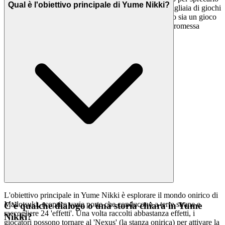
Qual è l'obiettivo principale di Yume Nikki?
su qualcosa di meno che eccezionale. Non troverai migliaia di giochi
clonati qui. Presentiamo
perché crediamo sia un gioco
Yume Nikki
eccezionale degno del tuo tempo. Questa è la nostra promessa
curatoriale: meno rumore, più della qualità che meriti.
L'obiettivo principale in Yume Nikki è esplorare il mondo onirico di
Madotsuki, scoprire varie porte che conducono a terre strane e
C'è qualche dialogo o una storia chiara in Yume
raccogliere 24 'effetti'. Una volta raccolti abbastanza effetti, i
Nikki?
giocatori possono tornare al 'Nexus' (la stanza onirica) per attivare la