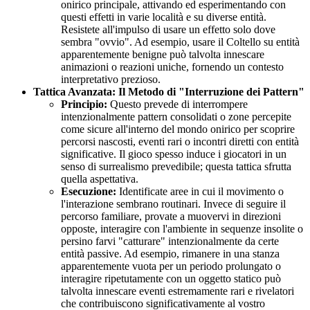
onirico principale, attivando ed esperimentando con
questi effetti in varie località e su diverse entità.
Resistete all'impulso di usare un effetto solo dove
sembra "ovvio". Ad esempio, usare il Coltello su entità
apparentemente benigne può talvolta innescare
animazioni o reazioni uniche, fornendo un contesto
interpretativo prezioso.
Tattica Avanzata: Il Metodo di "Interruzione dei Pattern"
Principio:
Questo prevede di interrompere
intenzionalmente pattern consolidati o zone percepite
come sicure all'interno del mondo onirico per scoprire
percorsi nascosti, eventi rari o incontri diretti con entità
significative. Il gioco spesso induce i giocatori in un
senso di surrealismo prevedibile; questa tattica sfrutta
quella aspettativa.
Esecuzione:
Identificate aree in cui il movimento o
l'interazione sembrano routinari. Invece di seguire il
percorso familiare, provate a muovervi in direzioni
opposte, interagire con l'ambiente in sequenze insolite o
persino farvi "catturare" intenzionalmente da certe
entità passive. Ad esempio, rimanere in una stanza
apparentemente vuota per un periodo prolungato o
interagire ripetutamente con un oggetto statico può
talvolta innescare eventi estremamente rari e rivelatori
che contribuiscono significativamente al vostro