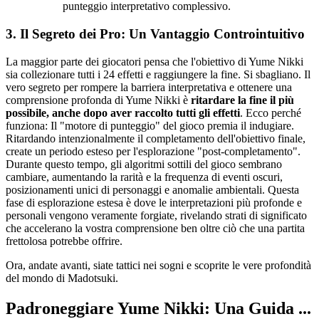
punteggio interpretativo complessivo.
3. Il Segreto dei Pro: Un Vantaggio Controintuitivo
La maggior parte dei giocatori pensa che l'obiettivo di Yume Nikki
sia collezionare tutti i 24 effetti e raggiungere la fine. Si sbagliano. Il
vero segreto per rompere la barriera interpretativa e ottenere una
comprensione profonda di Yume Nikki è
ritardare la fine il più
possibile, anche dopo aver raccolto tutti gli effetti
. Ecco perché
funziona: Il "motore di punteggio" del gioco premia il indugiare.
Ritardando intenzionalmente il completamento dell'obiettivo finale,
create un periodo esteso per l'esplorazione "post-completamento".
Durante questo tempo, gli algoritmi sottili del gioco sembrano
cambiare, aumentando la rarità e la frequenza di eventi oscuri,
posizionamenti unici di personaggi e anomalie ambientali. Questa
fase di esplorazione estesa è dove le interpretazioni più profonde e
personali vengono veramente forgiate, rivelando strati di significato
che accelerano la vostra comprensione ben oltre ciò che una partita
frettolosa potrebbe offrire.
Ora, andate avanti, siate tattici nei sogni e scoprite le vere profondità
del mondo di Madotsuki.
Padroneggiare Yume Nikki: Una Guida ...