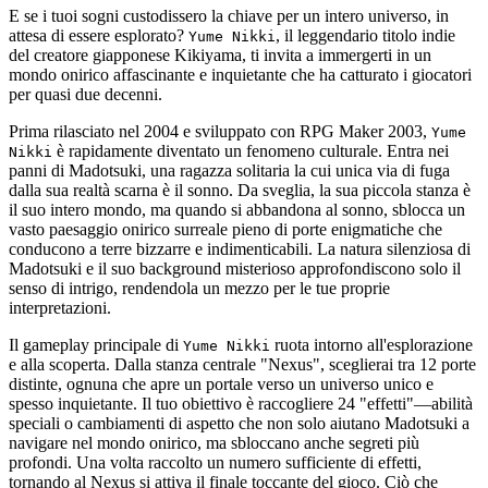
E se i tuoi sogni custodissero la chiave per un intero universo, in
attesa di essere esplorato?
, il leggendario titolo indie
Yume Nikki
del creatore giapponese Kikiyama, ti invita a immergerti in un
mondo onirico affascinante e inquietante che ha catturato i giocatori
per quasi due decenni.
Prima rilasciato nel 2004 e sviluppato con RPG Maker 2003,
Yume
è rapidamente diventato un fenomeno culturale. Entra nei
Nikki
panni di Madotsuki, una ragazza solitaria la cui unica via di fuga
dalla sua realtà scarna è il sonno. Da sveglia, la sua piccola stanza è
il suo intero mondo, ma quando si abbandona al sonno, sblocca un
vasto paesaggio onirico surreale pieno di porte enigmatiche che
conducono a terre bizzarre e indimenticabili. La natura silenziosa di
Madotsuki e il suo background misterioso approfondiscono solo il
senso di intrigo, rendendola un mezzo per le tue proprie
interpretazioni.
Il gameplay principale di
ruota intorno all'esplorazione
Yume Nikki
e alla scoperta. Dalla stanza centrale "Nexus", sceglierai tra 12 porte
distinte, ognuna che apre un portale verso un universo unico e
spesso inquietante. Il tuo obiettivo è raccogliere 24 "effetti"—abilità
speciali o cambiamenti di aspetto che non solo aiutano Madotsuki a
navigare nel mondo onirico, ma sbloccano anche segreti più
profondi. Una volta raccolto un numero sufficiente di effetti,
tornando al Nexus si attiva il finale toccante del gioco. Ciò che