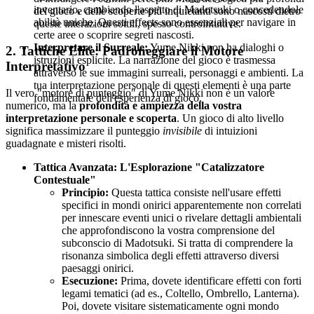
inventario, cambiando l'aspetto di Madotsuki o concedendole
del gioco e delle scoperte più inquietanti sono nascosti dietro
abilità uniche. Questi effects sono essenziali per navigare in
queste interazioni sottili, spesso controintuitive.
certe aree o scoprire segreti nascosti.
Interpretare il Surreale:
Yume Nikki non ha dialoghi o
2. Tattiche Elite: Padroneggiare il Motore
istruzioni esplicite. La narrazione del gioco è trasmessa
Interpretativo
attraverso le sue immagini surreali, personaggi e ambienti. La
tua interpretazione personale di questi elementi è una parte
Il vero "motore di punteggio" di Yume Nikki non è un valore
fondamentale dell'esperienza di gioco.
numerico, ma la
profondità e ampiezza della vostra
interpretazione personale e scoperta
. Un gioco di alto livello
significa massimizzare il punteggio
invisibile
di intuizioni
guadagnate e misteri risolti.
Tattica Avanzata: L'Esplorazione "Catalizzatore
Contestuale"
Principio:
Questa tattica consiste nell'usare effetti
specifici in mondi onirici apparentemente non correlati
per innescare eventi unici o rivelare dettagli ambientali
che approfondiscono la vostra comprensione del
subconscio di Madotsuki. Si tratta di comprendere la
risonanza simbolica degli effetti attraverso diversi
paesaggi onirici.
Esecuzione:
Prima, dovete identificare effetti con forti
legami tematici (ad es., Coltello, Ombrello, Lanterna).
Poi, dovete visitare sistematicamente ogni mondo