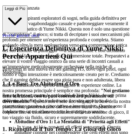
Strategica Avanzata
Leggi di Più
Benvenuti, aspiranti esploratori di sogni, nella guida definitiva per
trascendere il vagabondaggio casuale e padroneggiare veramente il
mondo enigmatico di Yume Nikki. Questa non è solo una questione
di "completare" il gioco; si tratta di decriptare i suoi meccanismi più
Perché giocare qui?
profondi per ottenere un'esperienza profonda e completa. Stiamo
andando oltre la mera esplorazione verso una comprensione tattica
L'Esperienza Definitiva di Yume Nikki:
del suo "motore di punteggio"—il sistema sottile e non dichiarato
Perché Appartieni Qui
che premia la scoperta metodica e l'immersione totale. Preparatevi a
elevare il vostro viaggio onirico da una serie di incontri casuali a
un'immersione meticolosamente orchestrata nella psiche di
Benvenuti in una nuova era del gaming H5, dove ogni pixel, ogni
Madotsuki.
suono e ogni interazione è meticolosamente creato per
te
. Crediamo
che il gaming debba essere una gioia pura e non adulterata, libera
1. Le Basi: Tre Abitudini d'Oro
dalle frustrazioni che spesso affliggono le esperienze online. La
nostra promessa principale è semplice ma profonda:
"Noi gestiamo
Per cogliere veramente le profondità di Yume Nikki, dovete prima
tutte le frizioni, così tu puoi concentrarti puramente sul
coltivare abitudini che trasformano il vostro approccio da
divertimento."
Questo non è solo uno slogan; è la base della nostra
osservazione passiva a gioco attivo e investigativo. Queste sono il
piattaforma, garantendo che dal momento in cui l'ispirazione
fondamento su cui si basano tutte le strategie avanzate.
colpisce fino al trionfante conclusione della tua sessione di gioco, il
tuo viaggio sia fluido, sicuro e supremamente soddisfacente.
Abitudine d'Oro 1: La Mentalità di "Priorità agli Effetti"
- In
, non tutti gli effetti sono uguali. Questa
Yume Nikki
1. Riconquista il Tuo Tempo: La Gioia del Gioco
abitudine consiste nel comprendere che certi effetti non sono