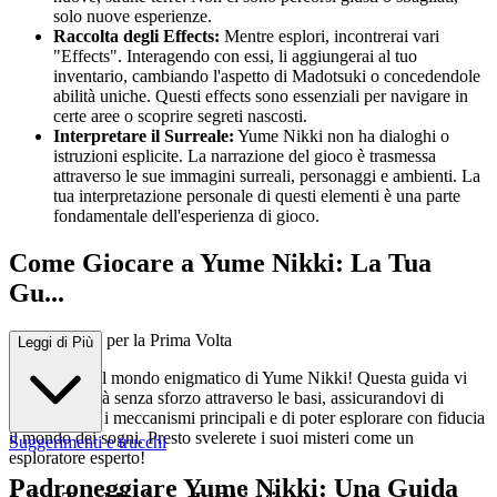
solo nuove esperienze.
Raccolta degli Effects:
Mentre esplori, incontrerai vari
"Effects". Interagendo con essi, li aggiungerai al tuo
inventario, cambiando l'aspetto di Madotsuki o concedendole
abilità uniche. Questi effects sono essenziali per navigare in
certe aree o scoprire segreti nascosti.
Interpretare il Surreale:
Yume Nikki non ha dialoghi o
istruzioni esplicite. La narrazione del gioco è trasmessa
attraverso le sue immagini surreali, personaggi e ambienti. La
tua interpretazione personale di questi elementi è una parte
fondamentale dell'esperienza di gioco.
Come Giocare a Yume Nikki: La Tua
Gu...
ida Completa per la Prima Volta
Leggi di Più
Benvenuti nel mondo enigmatico di Yume Nikki! Questa guida vi
accompagnerà senza sforzo attraverso le basi, assicurandovi di
comprendere i meccanismi principali e di poter esplorare con fiducia
il mondo dei sogni. Presto svelerete i suoi misteri come un
Suggerimenti e trucchi
esploratore esperto!
Padroneggiare Yume Nikki: Una Guida