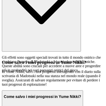
Gli effetti sono oggetti speciali trovati in tutto il mondo onirico che
cambiano l'aspetto di Madotsuki o le concedono abilità uniche.
Come salvo i miei progressi in Yume Nikki?
Queste abilità sono cruciali per accedere a nuove aree e progredire
più in profondità nei vari paesaggi onirici del gioco.
In Yume Nikki, salvi i tuoi progressi interagendo con il diario sulla
scrivania di Madotsuki nella sua stanza nel mondo reale (quando è
sveglia). Assicurati di salvare regolarmente per evitare di perdere i
tuoi progressi di esplorazione!
Come salvo i miei progressi in Yume Nikki?