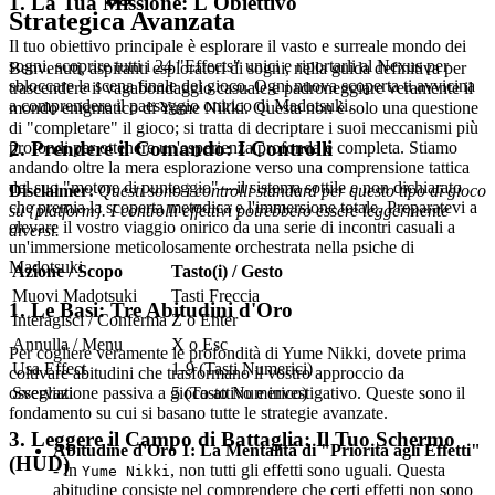
1. La Tua Missione: L'Obiettivo
Strategica Avanzata
Il tuo obiettivo principale è esplorare il vasto e surreale mondo dei
sogni, scoprire tutti i 24 "Effects" unici e riportarli al Nexus per
Benvenuti, aspiranti esploratori di sogni, nella guida definitiva per
sbloccare la scena finale del gioco. Ogni nuova scoperta ti avvicina
trascendere il vagabondaggio casuale e padroneggiare veramente il
a comprendere il paesaggio onirico di Madotsuki.
mondo enigmatico di Yume Nikki. Questa non è solo una questione
di "completare" il gioco; si tratta di decriptare i suoi meccanismi più
2. Prendere il Comando: I Controlli
profondi per ottenere un'esperienza profonda e completa. Stiamo
andando oltre la mera esplorazione verso una comprensione tattica
del suo "motore di punteggio"—il sistema sottile e non dichiarato
Disclaimer:
Questi sono i controlli standard per questo tipo di gioco
che premia la scoperta metodica e l'immersione totale. Preparatevi a
su {platform}. I controlli effettivi potrebbero essere leggermente
elevare il vostro viaggio onirico da una serie di incontri casuali a
diversi.
un'immersione meticolosamente orchestrata nella psiche di
Madotsuki.
Azione / Scopo
Tasto(i) / Gesto
Muovi Madotsuki
Tasti Freccia
1. Le Basi: Tre Abitudini d'Oro
Interagisci / Conferma
Z o Enter
Annulla / Menu
X o Esc
Per cogliere veramente le profondità di Yume Nikki, dovete prima
Usa Effect
1-9 (Tasti Numerici)
coltivare abitudini che trasformano il vostro approccio da
osservazione passiva a gioco attivo e investigativo. Queste sono il
Svegliati
5 (Tasto Numerico)
fondamento su cui si basano tutte le strategie avanzate.
3. Leggere il Campo di Battaglia: Il Tuo Schermo
Abitudine d'Oro 1: La Mentalità di "Priorità agli Effetti"
(HUD)
- In
, non tutti gli effetti sono uguali. Questa
Yume Nikki
abitudine consiste nel comprendere che certi effetti non sono