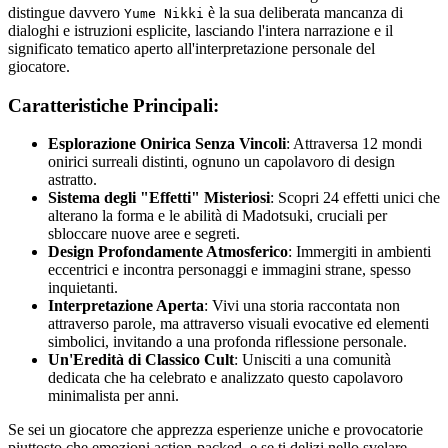
distingue davvero
è la sua deliberata mancanza di
Yume Nikki
dialoghi e istruzioni esplicite, lasciando l'intera narrazione e il
significato tematico aperto all'interpretazione personale del
giocatore.
Caratteristiche Principali:
Esplorazione Onirica Senza Vincoli
: Attraversa 12 mondi
onirici surreali distinti, ognuno un capolavoro di design
astratto.
Sistema degli "Effetti" Misteriosi
: Scopri 24 effetti unici che
alterano la forma e le abilità di Madotsuki, cruciali per
sbloccare nuove aree e segreti.
Design Profondamente Atmosferico
: Immergiti in ambienti
eccentrici e incontra personaggi e immagini strane, spesso
inquietanti.
Interpretazione Aperta
: Vivi una storia raccontata non
attraverso parole, ma attraverso visuali evocative ed elementi
simbolici, invitando a una profonda riflessione personale.
Un'Eredità di Classico Cult
: Unisciti a una comunità
dedicata che ha celebrato e analizzato questo capolavoro
minimalista per anni.
Se sei un giocatore che apprezza esperienze uniche e provocatorie
piuttosto che emozioni action-packed, e se ti delizi nello svelare