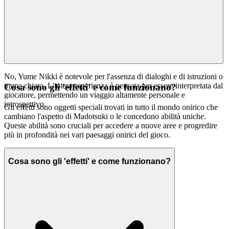
No, Yume Nikki è notevole per l'assenza di dialoghi e di istruzioni o
trama chiara. L'intera esperienza è pensata per essere interpretata dal
Cosa sono gli 'effetti' e come funzionano?
giocatore, permettendo un viaggio altamente personale e
introspettivo.
Gli effetti sono oggetti speciali trovati in tutto il mondo onirico che
cambiano l'aspetto di Madotsuki o le concedono abilità uniche.
Queste abilità sono cruciali per accedere a nuove aree e progredire
più in profondità nei vari paesaggi onirici del gioco.
Cosa sono gli 'effetti' e come funzionano?