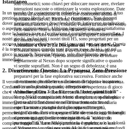
Istantaneo
solo cosmetici; sono chiavi per sbloccare nuove aree, rivelare
interazioni nascoste o ottimizzare la vostra esplorazione. Date
In un mondo che costantemente richiede la nostra attenzione, il tuo
priorità all'acquisizione di effetti che concedono abilità di
prezioso tempo libero è un tesoro. Lo rispettiamo. Non dovresti
spostamento (ad es., Bicicletta, Ombrello) o interazioni
dover navigare attraverso download infiniti, lottare con installazioni
ambientali uniche (ad es., Coltello, Flauto) all'inizio del vostro
o aspettare aggiornamenti. Abbiamo ingegnerizzato una piattaforma
ciclo onirico. Non si tratta solo di averli; si tratta di
dove la barriera tra te e l'eccitazione è completamente smantellata. I
riconoscere il loro valore strategico nell'aprire l'intero ambito
nostri giochi, inclusi tutti i nostri titoli H5, sono progettati per un
del mondo onirico.
accesso istantaneo, eliminando tutti i passaggi non necessari. Questa
Abitudine d'Oro 2: La Disciplina del "Reset del Nexus"
-
è la nostra promessa: quando vuoi giocare
, sei nel
Yume Nikki
Il Nexus non è solo un hub; è un checkpoint strategico e un
gioco in secondi. Nessuna frizione, solo divertimento puro e
pulsante di reset soft. Questa abitudine prevede di tornare
immediato.
regolarmente al Nexus dopo scoperte significative o quando
vi sentite sopraffatti. Non è un segno di debolezza; è una
2. Divertimento Onesto: La Promessa Zero-Pressione
manovra tattica per consolidare i progressi, riorientarvi e
prepararvi per la fase esplorativa successiva. Fornisce anche
un momento per riflettere sulle anomalie appena incontrate,
Il vero divertimento fiorisce in un ambiente di fiducia e trasparenza.
rafforzando il vostro quadro interpretativo.
Crediamo in un'ospitalità genuina, offrendo un'esperienza di gioco
Abitudine d'Oro 3: La Ricerca di "Interazioni Sottili"
-
che è veramente gratuita – libera da costi nascosti, pubblicità
Yume Nikki comunica attraverso sfumature, non dialoghi.
intrusive o paywall manipolativi. Meriti di esplorare, sperimentare e
Questa abitudine consiste nell'attivamente cercare ed
immergerti senza il fastidioso senso di una domanda finanziaria
esperimentare con ogni dettaglio apparentemente
imminente. La nostra piattaforma è costruita sull'integrità,
insignificante. Provate a usare effetti diversi su oggetti banali
permettendoti di rilassarti e impegnarti alle tue condizioni. Immergiti
o personaggi apparentemente inanimati. Il "motore di
profondamente in ogni livello e strategia di
con
Yume Nikki
punteggio" di Yume Nikki premia la completezza e la volontà
completa tranquillità. La nostra piattaforma è gratuita, e lo sarà
di infrangere i confini percepiti. Molti dei segreti più profondi
sempre. Nessun trucco, nessuna sorpresa, solo intrattenimento