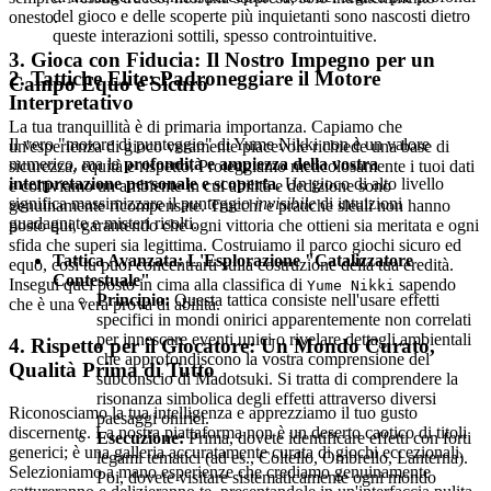
del gioco e delle scoperte più inquietanti sono nascosti dietro
onesto.
queste interazioni sottili, spesso controintuitive.
3. Gioca con Fiducia: Il Nostro Impegno per un
2. Tattiche Elite: Padroneggiare il Motore
Campo Equo e Sicuro
Interpretativo
La tua tranquillità è di primaria importanza. Capiamo che
Il vero "motore di punteggio" di Yume Nikki non è un valore
un'esperienza di gioco veramente piacevole richiede una base di
numerico, ma la
profondità e ampiezza della vostra
sicurezza, equità e rispetto. Proteggiamo meticolosamente i tuoi dati
interpretazione personale e scoperta
. Un gioco di alto livello
e coltiviamo un ambiente in cui abilità e dedizione sono
significa massimizzare il punteggio
invisibile
di intuizioni
genuinamente ricompensate. Trucchi e pratiche sleali non hanno
guadagnate e misteri risolti.
posto qui, garantendo che ogni vittoria che ottieni sia meritata e ogni
sfida che superi sia legittima. Costruiamo il parco giochi sicuro ed
Tattica Avanzata: L'Esplorazione "Catalizzatore
equo, così tu puoi concentrarti sulla costruzione della tua eredità.
Contestuale"
Insegui quel posto in cima alla classifica di
sapendo
Yume Nikki
Principio:
Questa tattica consiste nell'usare effetti
che è una vera prova di abilità.
specifici in mondi onirici apparentemente non correlati
per innescare eventi unici o rivelare dettagli ambientali
4. Rispetto per il Giocatore: Un Mondo Curato,
che approfondiscono la vostra comprensione del
Qualità Prima di Tutto
subconscio di Madotsuki. Si tratta di comprendere la
risonanza simbolica degli effetti attraverso diversi
Riconosciamo la tua intelligenza e apprezziamo il tuo gusto
paesaggi onirici.
discernente. La nostra piattaforma non è un deserto caotico di titoli
Esecuzione:
Prima, dovete identificare effetti con forti
generici; è una galleria accuratamente curata di giochi eccezionali.
legami tematici (ad es., Coltello, Ombrello, Lanterna).
Selezioniamo a mano esperienze che crediamo genuinamente
Poi, dovete visitare sistematicamente ogni mondo