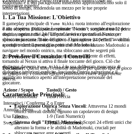
il mondo dei sogni. Presto svelerete i suoi misteri come un
Madotsuki e il suo background misterioso approfondiscono solo il
esploratore esperto!
senso di intrigo, rendendola un mezzo per le tue proprie
interpretazioni.
1. La Tua Missione: L'Obiettivo
Il gameplay principale di
ruota intorno all'esplorazione
Yume Nikki
Il tuo obiettivo principale è esplorare il vasto e surreale mondo dei
e alla scoperta. Dalla stanza centrale "Nexus", sceglierai tra 12 porte
sogni, scoprire tutti i 24 "Effects" unici e riportarli al Nexus per
distinte, ognuna che apre un portale verso un universo unico e
sbloccare la scena finale del gioco. Ogni nuova scoperta ti avvicina
spesso inquietante. Il tuo obiettivo è raccogliere 24 "effetti"—abilità
a comprendere il paesaggio onirico di Madotsuki.
speciali o cambiamenti di aspetto che non solo aiutano Madotsuki a
navigare nel mondo onirico, ma sbloccano anche segreti più
2. Prendere il Comando: I Controlli
profondi. Una volta raccolto un numero sufficiente di effetti,
tornando al Nexus si attiva il finale toccante del gioco. Ciò che
distingue davvero
è la sua deliberata mancanza di
Yume Nikki
Disclaimer:
Questi sono i controlli standard per questo tipo di gioco
dialoghi e istruzioni esplicite, lasciando l'intera narrazione e il
su {platform}. I controlli effettivi potrebbero essere leggermente
significato tematico aperto all'interpretazione personale del
diversi.
giocatore.
Azione / Scopo
Tasto(i) / Gesto
Caratteristiche Principali:
Muovi Madotsuki
Tasti Freccia
Interagisci / Conferma
Z o Enter
Esplorazione Onirica Senza Vincoli
: Attraversa 12 mondi
Annulla / Menu
X o Esc
onirici surreali distinti, ognuno un capolavoro di design
Usa Effect
1-9 (Tasti Numerici)
astratto.
Sistema degli "Effetti" Misteriosi
: Scopri 24 effetti unici che
Svegliati
5 (Tasto Numerico)
alterano la forma e le abilità di Madotsuki, cruciali per
sbloccare nuove aree e segreti.