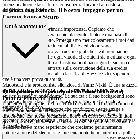
intenzionalmente lasciati misteriosi per rafforzare l'atmosfera
3. Gioca con Fiducia: Il Nostro Impegno per un
enigmatica del gioco.
Campo Equo e Sicuro
Chi è Madotsuki?
La tua tranquillità è di primaria importanza. Capiamo che
un'esperienza di gioco veramente piacevole richiede una base di
sicurezza, equità e rispetto. Proteggiamo meticolosamente i tuoi dati
e coltiviamo un ambiente in cui abilità e dedizione sono
genuinamente ricompensate. Trucchi e pratiche sleali non hanno
posto qui, garantendo che ogni vittoria che ottieni sia meritata e ogni
sfida che superi sia legittima. Costruiamo il parco giochi sicuro ed
equo, così tu puoi concentrarti sulla costruzione della tua eredità.
Insegui quel posto in cima alla classifica di
sapendo
Yume Nikki
che è una vera prova di abilità.
Madotsuki è la protagonista silenziosa di Yume Nikki. È una ragazza
che vive in una piccola stanza e si avventura solo in un mondo
4. Rispetto per il Giocatore: Un Mondo Curato,
Qual è l'obiettivo principale di Yume Nikki?
onirico surreale quando dorme. La sua età e il suo background sono
Qualità Prima di Tutto
intenzionalmente lasciati misteriosi per rafforzare l'atmosfera
L'obiettivo principale in Yume Nikki è esplorare il mondo onirico di
enigmatica del gioco.
Madotsuki, scoprire varie porte che conducono a terre strane e
Riconosciamo la tua intelligenza e apprezziamo il tuo gusto
raccogliere 24 'effetti'. Una volta raccolti abbastanza effetti, i
discernente. La nostra piattaforma non è un deserto caotico di titoli
giocatori possono tornare al 'Nexus' (la stanza onirica) per attivare la
generici; è una galleria accuratamente curata di giochi eccezionali.
fine del gioco.
Selezioniamo a mano esperienze che crediamo genuinamente
cattureranno e delizieranno te, presentandole in un'interfaccia pulita,
veloce e non invadente. Il tuo tempo è troppo prezioso per sprecarlo