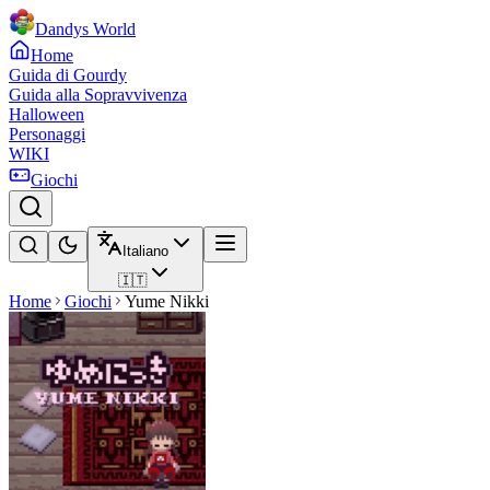
Dandys World
Home
Guida di Gourdy
Guida alla Sopravvivenza
Halloween
Personaggi
WIKI
Giochi
Italiano
🇮🇹
Home
Giochi
Yume Nikki