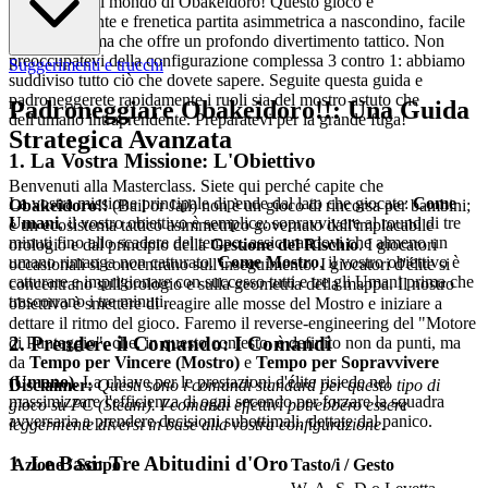
Benvenuti nel mondo di Obakeidoro! Questo gioco è
un'emozionante e frenetica partita asimmetrica a nascondino, facile
da imparare ma che offre un profondo divertimento tattico. Non
preoccupatevi della configurazione complessa 3 contro 1: abbiamo
Suggerimenti e trucchi
suddiviso tutto ciò che dovete sapere. Seguite questa guida e
padroneggerete rapidamente i ruoli sia del mostro astuto che
Padroneggiare Obakeidoro!!: Una Guida
dell'umano intraprendente. Preparatevi per la grande fuga!
Strategica Avanzata
1. La Vostra Missione: L'Obiettivo
Benvenuti alla Masterclass. Siete qui perché capite che
La vostra missione principale dipende dal lato che giocate:
Come
Obakeidoro!!
(Bail or Jail) non è un gioco di rincorsa per bambini;
Umani
, il vostro obiettivo è semplice: sopravvivere al round di tre
è un ecosistema tattico asimmetrico governato dall'implacabile
minuti fino allo scadere del tempo, assicurandovi che almeno un
orologio e dal principio della
Gestione del Rischio
. I giocatori
umano rimanga non catturato.
Come Mostro
, il vostro obiettivo è
occasionali si concentrano sull'inseguimento. I giocatori d'élite si
catturare e imprigionare con successo tutti e tre gli Umani prima che
concentrano sull'orologio e sulla geometria della mappa. Il nostro
trascorrano i tre minuti.
obiettivo è smettere di reagire alle mosse del Mostro e iniziare a
dettare il ritmo del gioco. Faremo il reverse-engineering del "Motore
2. Prendere il Comando: I Comandi
di Punteggio", che, in questo contesto, è definito non da punti, ma
da
Tempo per Vincere (Mostro)
e
Tempo per Sopravvivere
(Umano)
. La chiave per le prestazioni d'élite risiede nel
Disclaimer:
Questi sono i comandi standard per questo tipo di
massimizzare l'efficienza di ogni secondo per forzare la squadra
gioco su PC (Steam). I comandi effettivi potrebbero essere
avversaria a prendere decisioni subottimali, dettate dal panico.
leggermente diversi in base alla vostra configurazione.
1. Le Basi: Tre Abitudini d'Oro
Azione / Scopo
Tasto/i / Gesto