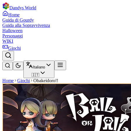
Dandys World
Home
Guida di Gourdy
Guida alla Sopravvivenza
Halloween
Personaggi
WIKI
Giochi
Italiano
🇮🇹
Home
Giochi
Obakeidoro!!