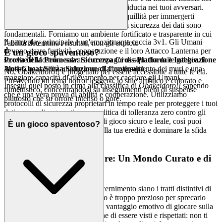
sistema, fiducia nella tua piattaforma e fiducia nei tuoi avversari.
Comprendiamo che hai bisogno di tranquillità per immergerti
veramente. Il tuo benessere emotivo e la sicurezza dei dati sono
fondamentali. Forniamo un ambiente fortificato e trasparente in cui
Il gameplay principale è un'emozionante caccia 3v1. Gli Umani
l'abilità determina i risultati, non gli exploit.
devono usare furtività, cooperazione e il loro Attacco Lanterna per
È un gioco spaventoso?
Prova della Promessa: Sicurezza Cross-Platform e Integrazione
stordire il Mostro e salvare i compagni di squadra dalle gabbie. Il
Anti-Cheat Senza Soluzione di Continuità
Mostro usa abilità uniche come l'attraversamento dei muri e una
No, Obakeidoro!! è progettato per essere accessibile a tutte le età.
maggiore capacità di rilevamento per cacciare gli Umani.
Pur avendo un tema horror leggero, lo stile artistico è colorato e
Insegui quel posto in cima alla classifica di
Obakeidoro!!
sapendo
fumettistico, concentrandosi su inseguimenti pieni di suspense
che è una vera prova di abilità e cooperazione. Utilizziamo
piuttosto che su orrore intenso o gore.
protocolli di sicurezza proprietari in tempo reale per proteggere i tuoi
dati personali e garantire una politica di tolleranza zero contro gli
imbrogli. Costruiamo il campo di gioco sicuro e leale, così puoi
È un gioco spaventoso?
concentrarti sulla costruzione della tua eredità e dominare la sfida
"Bail or Jail".
4. Rispetto per il Giocatore: Un Mondo Curato e di
Qualità Superiore
Crediamo che intelligenza e discernimento siano i tratti distintivi di
un grande giocatore. Il tuo tempo è troppo prezioso per sprecarlo
con contenuti di bassa qualità. Il vantaggio emotivo di giocare sulla
nostra piattaforma è la sensazione di essere visti e rispettati: non ti