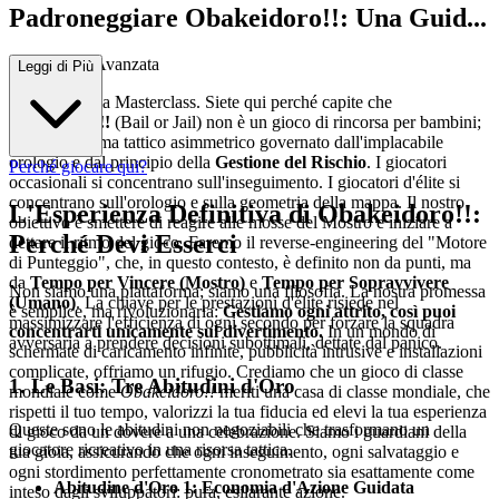
Padroneggiare Obakeidoro!!: Una Guid...
a Strategica Avanzata
Leggi di Più
Benvenuti alla Masterclass. Siete qui perché capite che
Obakeidoro!!
(Bail or Jail) non è un gioco di rincorsa per bambini;
è un ecosistema tattico asimmetrico governato dall'implacabile
orologio e dal principio della
Gestione del Rischio
. I giocatori
Perché giocare qui?
occasionali si concentrano sull'inseguimento. I giocatori d'élite si
concentrano sull'orologio e sulla geometria della mappa. Il nostro
L'Esperienza Definitiva di Obakeidoro!!:
obiettivo è smettere di reagire alle mosse del Mostro e iniziare a
Perché Devi Esserci
dettare il ritmo del gioco. Faremo il reverse-engineering del "Motore
di Punteggio", che, in questo contesto, è definito non da punti, ma
da
Tempo per Vincere (Mostro)
e
Tempo per Sopravvivere
Non siamo una piattaforma; siamo una filosofia. La nostra promessa
(Umano)
. La chiave per le prestazioni d'élite risiede nel
è semplice, ma rivoluzionaria:
Gestiamo ogni attrito, così puoi
massimizzare l'efficienza di ogni secondo per forzare la squadra
concentrarti unicamente sul divertimento.
In un mondo di
avversaria a prendere decisioni subottimali, dettate dal panico.
schermate di caricamento infinite, pubblicità intrusive e installazioni
complicate, offriamo un rifugio. Crediamo che un gioco di classe
1. Le Basi: Tre Abitudini d'Oro
mondiale come
Obakeidoro!!
meriti una casa di classe mondiale, che
rispetti il tuo tempo, valorizzi la tua fiducia ed elevi la tua esperienza
Queste sono le abitudini non negoziabili che trasformano un
di gioco da un dovere a una celebrazione. Siamo i guardiani della
giocatore ricreativo in una risorsa tattica.
tua gioia, assicurando che ogni inseguimento, ogni salvataggio e
ogni stordimento perfettamente cronometrato sia esattamente come
Abitudine d'Oro 1: Economia d'Azione Guidata
inteso dagli sviluppatori: pura, esilarante azione.