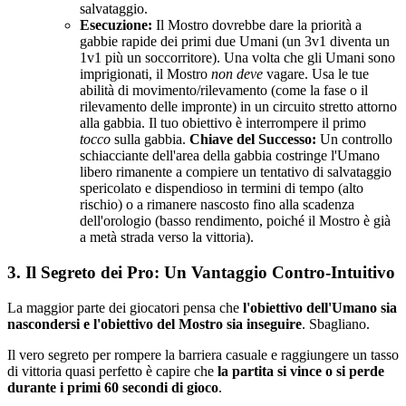
salvataggio.
Esecuzione:
Il Mostro dovrebbe dare la priorità a
gabbie rapide dei primi due Umani (un 3v1 diventa un
1v1 più un soccorritore). Una volta che gli Umani sono
imprigionati, il Mostro
non deve
vagare. Usa le tue
abilità di movimento/rilevamento (come la fase o il
rilevamento delle impronte) in un circuito stretto attorno
alla gabbia. Il tuo obiettivo è interrompere il primo
tocco
sulla gabbia.
Chiave del Successo:
Un controllo
schiacciante dell'area della gabbia costringe l'Umano
libero rimanente a compiere un tentativo di salvataggio
spericolato e dispendioso in termini di tempo (alto
rischio) o a rimanere nascosto fino alla scadenza
dell'orologio (basso rendimento, poiché il Mostro è già
a metà strada verso la vittoria).
3. Il Segreto dei Pro: Un Vantaggio Contro-Intuitivo
La maggior parte dei giocatori pensa che
l'obiettivo dell'Umano sia
nascondersi e l'obiettivo del Mostro sia inseguire
. Sbagliano.
Il vero segreto per rompere la barriera casuale e raggiungere un tasso
di vittoria quasi perfetto è capire che
la partita si vince o si perde
durante i primi 60 secondi di gioco
.