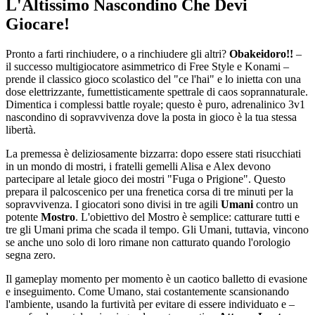
L'Altissimo Nascondino Che Devi
Giocare!
Pronto a farti rinchiudere, o a rinchiudere gli altri?
Obakeidoro!!
–
il successo multigiocatore asimmetrico di Free Style e Konami –
prende il classico gioco scolastico del "ce l'hai" e lo inietta con una
dose elettrizzante, fumettisticamente spettrale di caos soprannaturale.
Dimentica i complessi battle royale; questo è puro, adrenalinico 3v1
nascondino di sopravvivenza dove la posta in gioco è la tua stessa
libertà.
La premessa è deliziosamente bizzarra: dopo essere stati risucchiati
in un mondo di mostri, i fratelli gemelli Alisa e Alex devono
partecipare al letale gioco dei mostri "Fuga o Prigione". Questo
prepara il palcoscenico per una frenetica corsa di tre minuti per la
sopravvivenza. I giocatori sono divisi in tre agili
Umani
contro un
potente
Mostro
. L'obiettivo del Mostro è semplice: catturare tutti e
tre gli Umani prima che scada il tempo. Gli Umani, tuttavia, vincono
se anche uno solo di loro rimane non catturato quando l'orologio
segna zero.
Il gameplay momento per momento è un caotico balletto di evasione
e inseguimento. Come Umano, stai costantemente scansionando
l'ambiente, usando la furtività per evitare di essere individuato e –