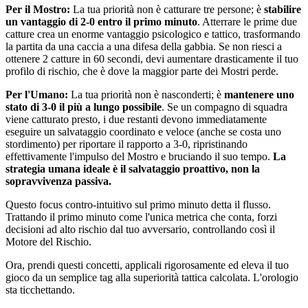
Per il Mostro:
La tua priorità non è catturare tre persone; è
stabilire
un vantaggio di 2-0 entro il primo minuto
. Atterrare le prime due
catture crea un enorme vantaggio psicologico e tattico, trasformando
la partita da una caccia a una difesa della gabbia. Se non riesci a
ottenere 2 catture in 60 secondi, devi aumentare drasticamente il tuo
profilo di rischio, che è dove la maggior parte dei Mostri perde.
Per l'Umano:
La tua priorità non è nasconderti; è
mantenere uno
stato di 3-0 il più a lungo possibile
. Se un compagno di squadra
viene catturato presto, i due restanti devono immediatamente
eseguire un salvataggio coordinato e veloce (anche se costa uno
stordimento) per riportare il rapporto a 3-0, ripristinando
effettivamente l'impulso del Mostro e bruciando il suo tempo.
La
strategia umana ideale è il salvataggio proattivo, non la
sopravvivenza passiva.
Questo focus contro-intuitivo sul primo minuto detta il flusso.
Trattando il primo minuto come l'unica metrica che conta, forzi
decisioni ad alto rischio dal tuo avversario, controllando così il
Motore del Rischio.
Ora, prendi questi concetti, applicali rigorosamente ed eleva il tuo
gioco da un semplice tag alla superiorità tattica calcolata. L'orologio
sta ticchettando.