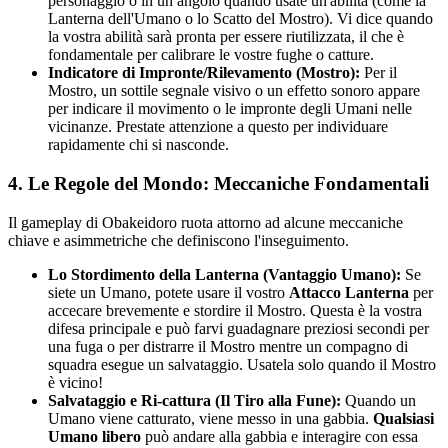
personaggio o in un angolo quando usate un'abilità (come la
Lanterna dell'Umano o lo Scatto del Mostro). Vi dice quando
la vostra abilità sarà pronta per essere riutilizzata, il che è
fondamentale per calibrare le vostre fughe o catture.
Indicatore di Impronte/Rilevamento (Mostro):
Per il
Mostro, un sottile segnale visivo o un effetto sonoro appare
per indicare il movimento o le impronte degli Umani nelle
vicinanze. Prestate attenzione a questo per individuare
rapidamente chi si nasconde.
4. Le Regole del Mondo: Meccaniche Fondamentali
Il gameplay di Obakeidoro ruota attorno ad alcune meccaniche
chiave e asimmetriche che definiscono l'inseguimento.
Lo Stordimento della Lanterna (Vantaggio Umano):
Se
siete un Umano, potete usare il vostro
Attacco Lanterna
per
accecare brevemente e stordire il Mostro. Questa è la vostra
difesa principale e può farvi guadagnare preziosi secondi per
una fuga o per distrarre il Mostro mentre un compagno di
squadra esegue un salvataggio. Usatela solo quando il Mostro
è vicino!
Salvataggio e Ri-cattura (Il Tiro alla Fune):
Quando un
Umano viene catturato, viene messo in una gabbia.
Qualsiasi
Umano libero
può andare alla gabbia e interagire con essa