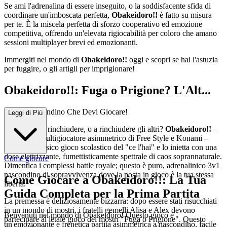
Se ami l'adrenalina di essere inseguito, o la soddisfacente sfida di
coordinare un'imboscata perfetta,
Obakeidoro!!
è fatto su misura
per te. È la miscela perfetta di sforzo cooperativo ed emozione
competitiva, offrendo un'elevata rigiocabilità per coloro che amano
sessioni multiplayer brevi ed emozionanti.
Immergiti nel mondo di
Obakeidoro!!
oggi e scopri se hai l'astuzia
per fuggire, o gli artigli per imprigionare!
Obakeidoro!!: Fuga o Prigione? L'Alt...
issimo Nascondino Che Devi Giocare!
Leggi di Più
Pronto a farti rinchiudere, o a rinchiudere gli altri?
Obakeidoro!!
–
il successo multigiocatore asimmetrico di Free Style e Konami –
prende il classico gioco scolastico del "ce l'hai" e lo inietta con una
dose elettrizzante, fumettisticamente spettrale di caos soprannaturale.
Come giocare
Dimentica i complessi battle royale; questo è puro, adrenalinico 3v1
nascondino di sopravvivenza dove la posta in gioco è la tua stessa
Come Giocare a Obakeidoro!!: La Tua
libertà.
Guida Completa per la Prima Partita
La premessa è deliziosamente bizzarra: dopo essere stati risucchiati
in un mondo di mostri, i fratelli gemelli Alisa e Alex devono
Benvenuti nel mondo di Obakeidoro! Questo gioco è
partecipare al letale gioco dei mostri "Fuga o Prigione". Questo
un'emozionante e frenetica partita asimmetrica a nascondino, facile