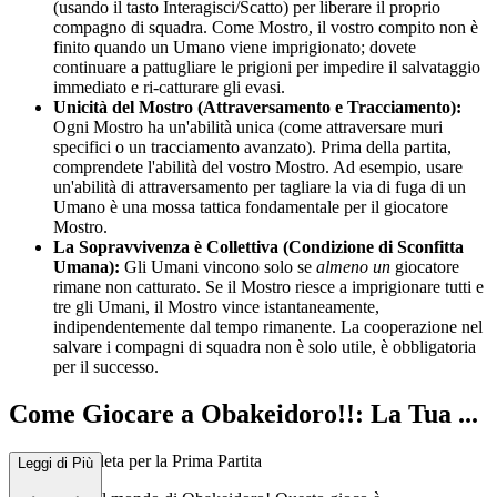
(usando il tasto Interagisci/Scatto) per liberare il proprio
compagno di squadra. Come Mostro, il vostro compito non è
finito quando un Umano viene imprigionato; dovete
continuare a pattugliare le prigioni per impedire il salvataggio
immediato e ri-catturare gli evasi.
Unicità del Mostro (Attraversamento e Tracciamento):
Ogni Mostro ha un'abilità unica (come attraversare muri
specifici o un tracciamento avanzato). Prima della partita,
comprendete l'abilità del vostro Mostro. Ad esempio, usare
un'abilità di attraversamento per tagliare la via di fuga di un
Umano è una mossa tattica fondamentale per il giocatore
Mostro.
La Sopravvivenza è Collettiva (Condizione di Sconfitta
Umana):
Gli Umani vincono solo se
almeno un
giocatore
rimane non catturato. Se il Mostro riesce a imprigionare tutti e
tre gli Umani, il Mostro vince istantaneamente,
indipendentemente dal tempo rimanente. La cooperazione nel
salvare i compagni di squadra non è solo utile, è obbligatoria
per il successo.
Come Giocare a Obakeidoro!!: La Tua ...
Guida Completa per la Prima Partita
Leggi di Più