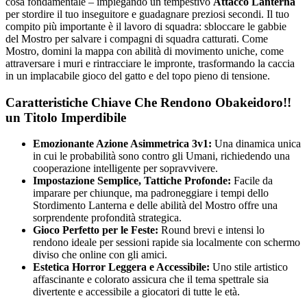
cosa fondamentale – impiegando un tempestivo
Attacco Lanterna
per stordire il tuo inseguitore e guadagnare preziosi secondi. Il tuo
compito più importante è il lavoro di squadra: sbloccare le gabbie
del Mostro per salvare i compagni di squadra catturati. Come
Mostro, domini la mappa con abilità di movimento uniche, come
attraversare i muri e rintracciare le impronte, trasformando la caccia
in un implacabile gioco del gatto e del topo pieno di tensione.
Caratteristiche Chiave Che Rendono Obakeidoro!!
un Titolo Imperdibile
Emozionante Azione Asimmetrica 3v1:
Una dinamica unica
in cui le probabilità sono contro gli Umani, richiedendo una
cooperazione intelligente per sopravvivere.
Impostazione Semplice, Tattiche Profonde:
Facile da
imparare per chiunque, ma padroneggiare i tempi dello
Stordimento Lanterna e delle abilità del Mostro offre una
sorprendente profondità strategica.
Gioco Perfetto per le Feste:
Round brevi e intensi lo
rendono ideale per sessioni rapide sia localmente con schermo
diviso che online con gli amici.
Estetica Horror Leggera e Accessibile:
Uno stile artistico
affascinante e colorato assicura che il tema spettrale sia
divertente e accessibile a giocatori di tutte le età.