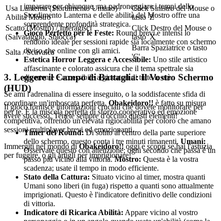
imparare per chiunque, ma padroneggiare i tempi dello
Usa Lanterna (Stordimento Umano) /
Click Sinistro del Mouse o
Stordimento Lanterna e delle abilità del Mostro offre una
Abilità Mostro
tasto 'Z'
sorprendente profondità strategica.
Scatto (Mostro) / Interagisci
Click Destro del Mouse o
Gioco Perfetto per le Feste:
Round brevi e intensi lo
(Salvataggio, Sblocca)
tasto 'X'
rendono ideale per sessioni rapide sia localmente con schermo
Barra Spaziatrice o tasto
diviso che online con gli amici.
Salta / Scavalca
'C'
Estetica Horror Leggera e Accessibile:
Uno stile artistico
affascinante e colorato assicura che il tema spettrale sia
3. Leggere il Campo di Battaglia: Il Vostro Schermo
divertente e accessibile a giocatori di tutte le età.
(HUD)
Se ami l'adrenalina di essere inseguito, o la soddisfacente sfida di
coordinare un'imboscata perfetta,
Obakeidoro!!
è fatto su misura
Il gioco fornisce informazioni cruciali che dovete monitorare per
per te. È la miscela perfetta di sforzo cooperativo ed emozione
avere successo. Tenete sempre d'occhio questi elementi!
competitiva, offrendo un'elevata rigiocabilità per coloro che amano
sessioni multiplayer brevi ed emozionanti.
Timer del Round:
Di solito al centro della parte superiore
dello schermo, questo conta i tre minuti rimanenti.
Umani:
Immergiti nel mondo di
Obakeidoro!!
oggi e scopri se hai l'astuzia
Osservate questo con attenzione; ogni secondo che passa è un
per fuggire, o gli artigli per imprigionare!
passo più vicino alla vittoria.
Mostro:
Questa è la vostra
scadenza; usate il tempo in modo efficiente.
Stato della Cattura:
Situato vicino al timer, mostra quanti
Umani sono liberi (in fuga) rispetto a quanti sono attualmente
imprigionati. Questo è l'indicatore definitivo delle condizioni
di vittoria.
Indicatore di Ricarica Abilità:
Appare vicino al vostro